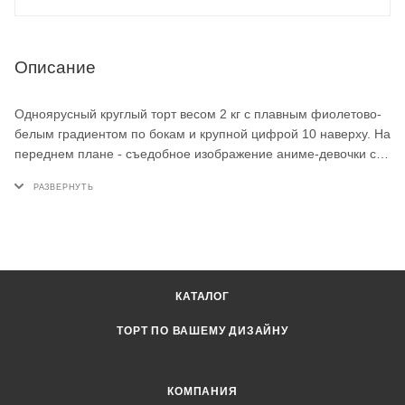
Описание
Одноярусный круглый торт весом 2 кг с плавным фиолетово-
белым градиентом по бокам и крупной цифрой 10 наверху. На
переднем плане - съедобное изображение аниме-девочки с
длинными белыми волосами, кошачьими ушками и синим
бантом. Верх украшают прозрачные леденцы сливовых
оттенков. Для дня рождения поклонницы аниме.
КАТАЛОГ
ТОРТ ПО ВАШЕМУ ДИЗАЙНУ
КОМПАНИЯ