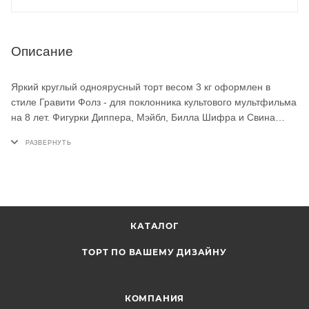
Описание
Яркий круглый одноярусный торт весом 3 кг оформлен в
стиле Гравити Фолз - для поклонника культового мультфильма
на 8 лет. Фигурки Диппера, Мэйбл, Билла Шифра и Свина
размещены на фоне разноцветных леденцов и меренг.
Радужные полосы по бокам, фирменный логотип и имя
именинника - торт на заказ для настоящего фаната
приключений.
КАТАЛОГ
ТОРТ ПО ВАШЕМУ ДИЗАЙНУ
КОМПАНИЯ