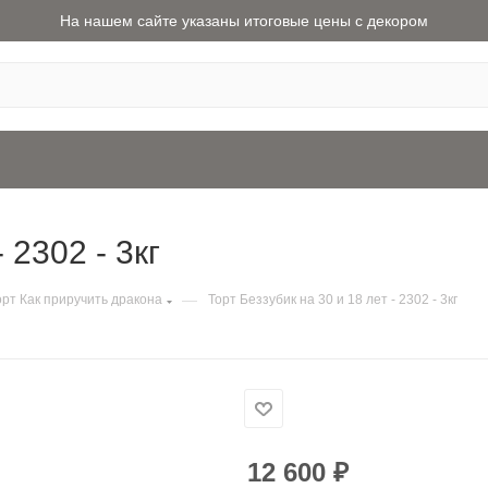
На нашем сайте указаны итоговые цены с декором
 2302 - 3кг
—
орт Как приручить дракона
Торт Беззубик на 30 и 18 лет - 2302 - 3кг
12 600
₽