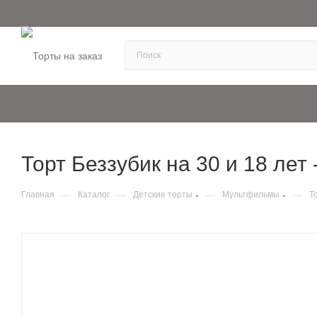
Торт Беззубик на 30 и 18 лет -
—
—
—
—
Главная
Каталог
Детские торты
Мультфильмы
Т