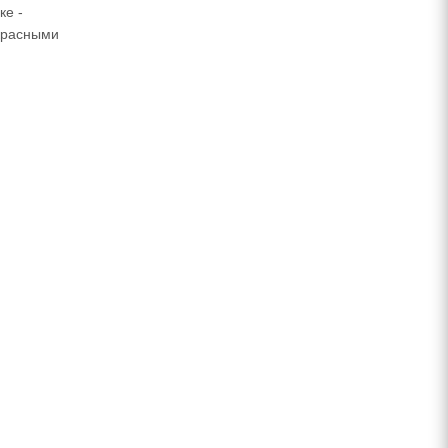
ке -
 красными