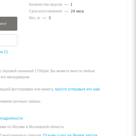
Количество ярусов
—
1
Срок изготовления
—
24 часа
Вес, кг
—
3
ЗИНУ
на 21
 с базовой начинкой 1700р/кг. Вы можете внести любые
 его менеджером.
 вашей фотографии или макету,
просто отправьте его нам
нимаем срочные заказы.
 подробности.
ами по Москве и Московской области
00 выполненных заказов.
Отзывы о нас на Яндекс картах