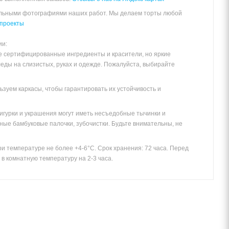
альными фотографиями наших работ. Мы делаем торты любой
проекты
ии:
е сертифицированные ингредиенты и красители, но яркие
леды на слизистых, руках и одежде. Пожалуйста, выбирайте
зуем каркасы, чтобы гарантировать их устойчивость и
игурки и украшения могут иметь несъедобные тычинки и
ные бамбуковые палочки, зубочистки. Будьте внимательны, не
и температуре не более +4-6°С. Срок хранения: 72 часа. Перед
в комнатную температуру на 2-3 часа.