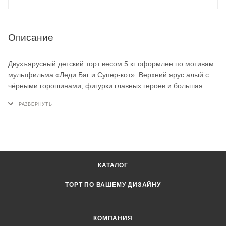
Описание
Двухъярусный детский торт весом 5 кг оформлен по мотивам
мультфильма «Леди Баг и Супер-кот». Верхний ярус алый с
чёрными горошинами, фигурки главных героев и большая
красная цифра 5 украшают верхушку. Нижний ярус - голубой с
облаками и Эйфелевой башней, на бортах - миниатюрные
персонажи из мастики. Такой торт на заказ для поклонников
Парижа и героических приключений.
КАТАЛОГ
ТОРТ ПО ВАШЕМУ ДИЗАЙНУ
КОМПАНИЯ