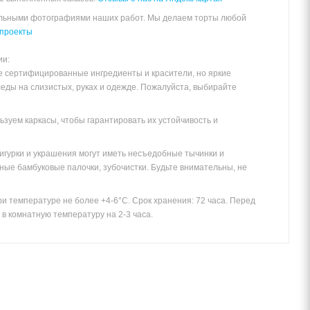
альными фотографиями наших работ. Мы делаем торты любой
проекты
ии:
е сертифицированные ингредиенты и красители, но яркие
леды на слизистых, руках и одежде. Пожалуйста, выбирайте
зуем каркасы, чтобы гарантировать их устойчивость и
игурки и украшения могут иметь несъедобные тычинки и
ные бамбуковые палочки, зубочистки. Будьте внимательны, не
и температуре не более +4-6°С. Срок хранения: 72 часа. Перед
в комнатную температуру на 2-3 часа.