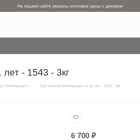
На нашем сайте указаны итоговые цены с декором
лет - 1543 - 3кг
—
орт Майнкрафт
Торт Крипер Майнкрафт на 11 лет - 1543 - 3кг
6 700
₽