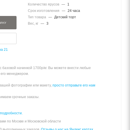
Количество ярусов
—
1
Срок изготовления
—
24 часа
Тип товара
—
Детский торт
ЗИНУ
Вес, кг
—
3
на 21
 с базовой начинкой 1700р/кг. Вы можете внести любые
 его менеджером.
 вашей фотографии или макету,
просто отправьте его нам
нимаем срочные заказы.
 подробности.
ами по Москве и Московской области
00 выполненных заказов.
Отзывы о нас на Яндекс картах