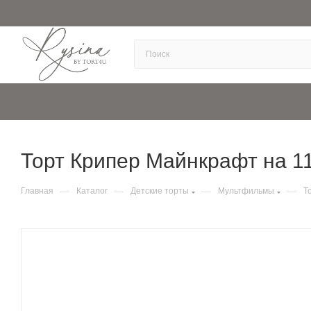
Торт Крипер Майнкрафт на 11 
—
—
—
—
Главная
Каталог
Детские торты
Мультфильмы
Т