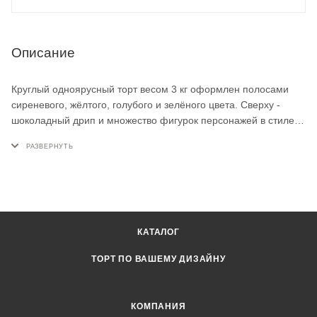
Описание
Круглый одноярусный торт весом 3 кг оформлен полосами
сиреневого, жёлтого, голубого и зелёного цвета. Сверху -
шоколадный дрип и множество фигурок персонажей в стиле
Roblox из мастики: яркие мордашки, цветок и цифровой герой.
Декор дополнен вафельным рожком, разноцветными
меренгами, шоколадками и пуговицами из мастики. Такой
детский торт на заказ для поклонников Roblox - на праздник
будет что рассматривать гостям любого возраста.
КАТАЛОГ
ТОРТ ПО ВАШЕМУ ДИЗАЙНУ
КОМПАНИЯ