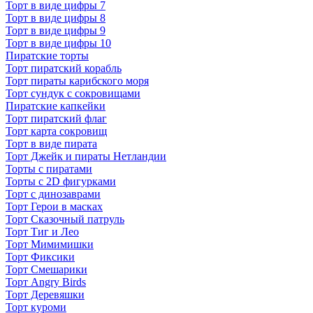
Торт в виде цифры 7
Торт в виде цифры 8
Торт в виде цифры 9
Торт в виде цифры 10
Пиратские торты
Торт пиратский корабль
Торт пираты карибского моря
Торт сундук с сокровищами
Пиратские капкейки
Торт пиратский флаг
Торт карта сокровищ
Торт в виде пирата
Торт Джейк и пираты Нетландии
Торты с пиратами
Торты с 2D фигурками
Торт с динозаврами
Торт Герои в масках
Торт Сказочный патруль
Торт Тиг и Лео
Торт Мимимишки
Торт Фиксики
Торт Смешарики
Торт Angry Birds
Торт Деревяшки
Торт куроми