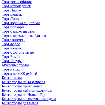
Торт рог изобилия
Торт мешок денег
Торт Париж
Торт ммдемс
Торт Лондон
Торт коробка с цветами
Торт попкорн
Торт с диско шарами
Торт с шоколадным бантом
Торт тонометр
Торт форбс
Торт комикс
Торт с фотопечатью
Торт Бомба
Торт Лабубу
Муссовые торты
Торт на 1кг
Торты до 3000 рублей
Бенто торты
Бенто торты на 14 февраля
Бенто торты прикольные
Бенто торты кей поп охотницы
Бенто торты на Новый Год
Бенто торты очень странные дела
Бенто торты для мамы