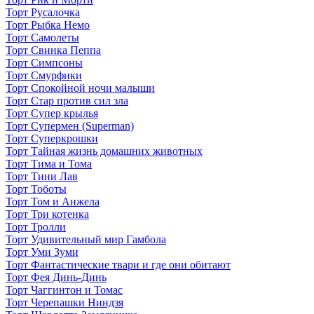
Торт Русалочка
Торт Рыбка Немо
Торт Самолеты
Торт Свинка Пеппа
Торт Симпсоны
Торт Смурфики
Торт Спокойной ночи малыши
Торт Стар против сил зла
Торт Супер крылья
Торт Супермен (Superman)
Торт Суперкрошки
Торт Тайная жизнь домашних животных
Торт Тима и Тома
Торт Тини Лав
Торт Тоботы
Торт Том и Анжела
Торт Три котенка
Торт Тролли
Торт Удивительный мир Гамбола
Торт Уми Зуми
Торт Фантастические твари и где они обитают
Торт Фея Динь-Динь
Торт Чаггинтон и Томас
Торт Черепашки Ниндзя