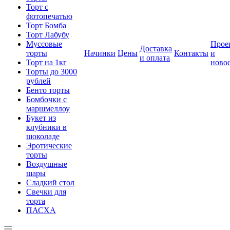
Торт с
фотопечатью
Торт Бомба
Торт Лабубу
Муссовые
Прое
Доставка
торты
Начинки
Цены
Контакты
и
и оплата
Торт на 1кг
ново
Торты до 3000
рублей
Бенто торты
Бомбочки с
маршмеллоу
Букет из
клубники в
шоколаде
Эротические
торты
Воздушные
шары
Сладкий стол
Свечки для
торта
ПАСХА