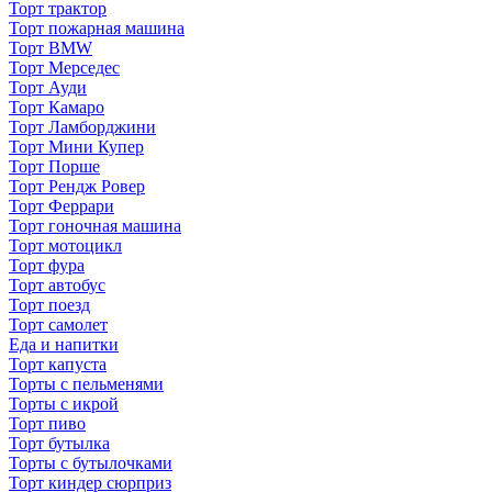
Торт трактор
Торт пожарная машина
Торт BMW
Торт Мерседес
Торт Ауди
Торт Камаро
Торт Ламборджини
Торт Мини Купер
Торт Порше
Торт Рендж Ровер
Торт Феррари
Торт гоночная машина
Торт мотоцикл
Торт фура
Торт автобус
Торт поезд
Торт самолет
Еда и напитки
Торт капуста
Торты с пельменями
Торты с икрой
Торт пиво
Торт бутылка
Торты с бутылочками
Торт киндер сюрприз