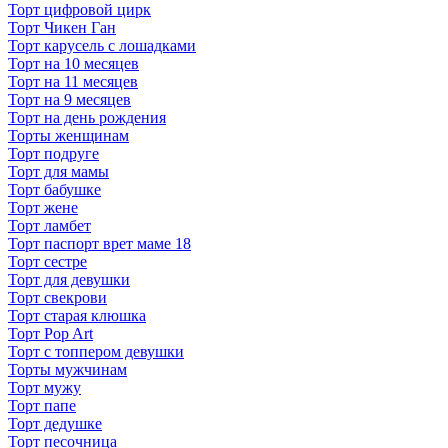
Торт цифровой цирк
Торт Чикен Ган
Торт карусель с лошадками
Торт на 10 месяцев
Торт на 11 месяцев
Торт на 9 месяцев
Торт на день рождения
Торты женщинам
Торт подруге
Торт для мамы
Торт бабушке
Торт жене
Торт ламбет
Торт паспорт врет маме 18
Торт сестре
Торт для девушки
Торт свекрови
Торт старая клюшка
Торт Pop Art
Торт с топпером девушки
Торты мужчинам
Торт мужу
Торт папе
Торт дедушке
Торт песочница