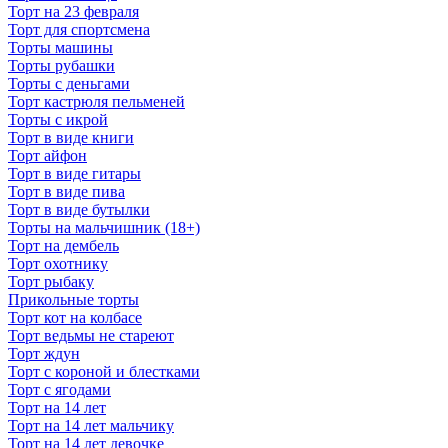
Торт на 23 февраля
Торт для спортсмена
Торты машины
Торты рубашки
Торты с деньгами
Торт кастрюля пельменей
Торты с икрой
Торт в виде книги
Торт айфон
Торт в виде гитары
Торт в виде пива
Торт в виде бутылки
Торты на мальчишник (18+)
Торт на дембель
Торт охотнику
Торт рыбаку
Прикольные торты
Торт кот на колбасе
Торт ведьмы не стареют
Торт ждун
Торт с короной и блестками
Торт с ягодами
Торт на 14 лет
Торт на 14 лет мальчику
Торт на 14 лет девочке