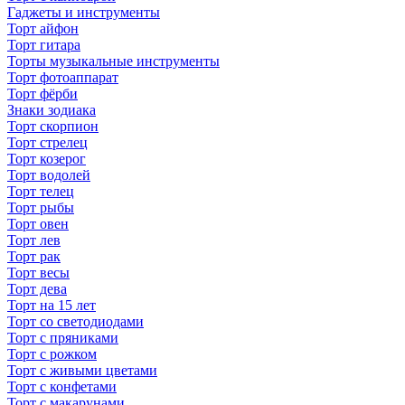
Гаджеты и инструменты
Торт айфон
Торт гитара
Торты музыкальные инструменты
Торт фотоаппарат
Торт фёрби
Знаки зодиака
Торт скорпион
Торт стрелец
Торт козерог
Торт водолей
Торт телец
Торт рыбы
Торт овен
Торт лев
Торт рак
Торт весы
Торт дева
Торт на 15 лет
Торт со светодиодами
Торт с пряниками
Торт с рожком
Торт с живыми цветами
Торт с конфетами
Торт с макарунами