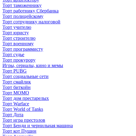
Торт таможеннику
Торт работнику Сбербанка
Торт полицейскому
Торт сотруднику налоговой
Торт учителю
Торт юристу
Торт строителю
Торт военному
Торт программисту
Торт судье
Торт прокурору
Игры, сериалы, кино и мемы
Торт PUBG
Торт социальные сети
Торт смайлик
Торт биткойн
Торт МОМО
Торт дом престарелых
Торт Warface
Торт World of Tanks
Торт Дота
Торт игра престолов
Торт Бенди и чернильная машина
Торт кот Пушин