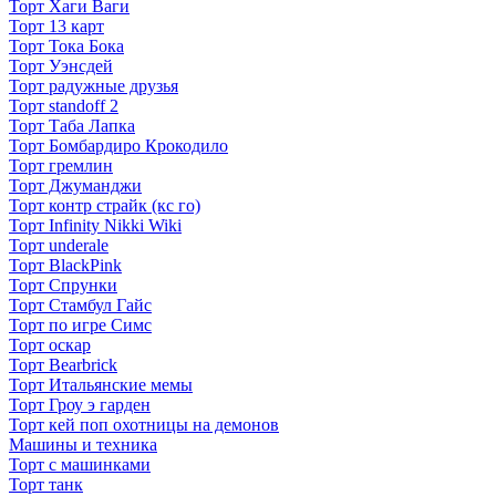
Торт Хаги Ваги
Торт 13 карт
Торт Тока Бока
Торт Уэнсдей
Торт радужные друзья
Торт standoff 2
Торт Таба Лапка
Торт Бомбардиро Крокодило
Торт гремлин
Торт Джуманджи
Торт контр страйк (кс го)
Торт Infinity Nikki Wiki
Торт underale
Торт BlackPink
Торт Спрунки
Торт Стамбул Гайс
Торт по игре Симс
Торт оскар
Торт Bearbrick
Торт Итальянские мемы
Торт Гроу э гарден
Торт кей поп охотницы на демонов
Машины и техника
Торт с машинками
Торт танк