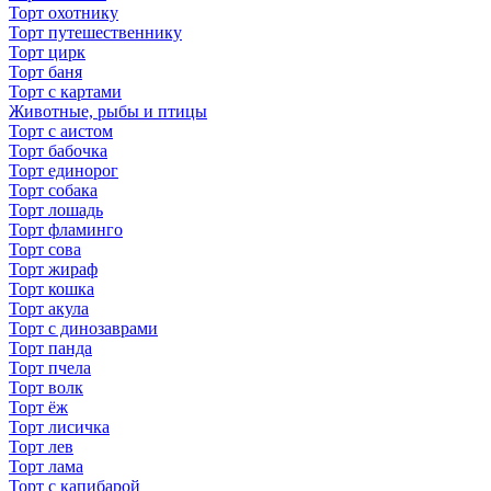
Торт охотнику
Торт путешественнику
Торт цирк
Торт баня
Торт с картами
Животные, рыбы и птицы
Торт с аистом
Торт бабочка
Торт единорог
Торт собака
Торт лошадь
Торт фламинго
Торт сова
Торт жираф
Торт кошка
Торт акула
Торт с динозаврами
Торт панда
Торт пчела
Торт волк
Торт ёж
Торт лисичка
Торт лев
Торт лама
Торт с капибарой