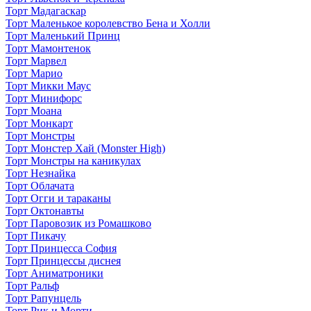
Торт Мадагаскар
Торт Маленькое королевство Бена и Холли
Торт Маленький Принц
Торт Мамонтенок
Торт Марвел
Торт Марио
Торт Микки Маус
Торт Минифорс
Торт Моана
Торт Монкарт
Торт Монстры
Торт Монстер Хай (Monster High)
Торт Монстры на каникулах
Торт Незнайка
Торт Облачата
Торт Огги и тараканы
Торт Октонавты
Торт Паровозик из Ромашково
Торт Пикачу
Торт Принцесса София
Торт Принцессы диснея
Торт Аниматроники
Торт Ральф
Торт Рапунцель
Торт Рик и Морти