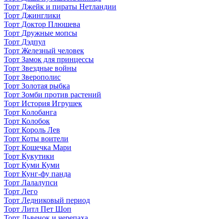
Торт Джейк и пираты Нетландии
Торт Джинглики
Торт Доктор Плюшева
Торт Дружные мопсы
Торт Дэдпул
Торт Железный человек
Торт Замок для принцессы
Торт Звездные войны
Торт Зверополис
Торт Золотая рыбка
Торт Зомби против растений
Торт История Игрушек
Торт Колобанга
Торт Колобок
Торт Король Лев
Торт Коты воители
Торт Кошечка Мари
Торт Кукутики
Торт Куми Куми
Торт Кунг-фу панда
Торт Лалалупси
Торт Лего
Торт Ледниковый период
Торт Литл Пет Шоп
Торт Львенок и черепаха