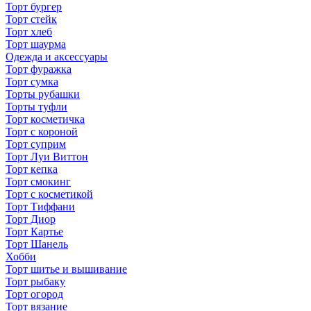
Торт бургер
Торт стейк
Торт хлеб
Торт шаурма
Одежда и аксессуары
Торт фуражка
Торт сумка
Торты рубашки
Торты туфли
Торт косметичка
Торт с короной
Торт суприм
Торт Луи Виттон
Торт кепка
Торт смокинг
Торт с косметикой
Торт Тиффани
Торт Диор
Торт Картье
Торт Шанель
Хобби
Торт шитье и вышивание
Торт рыбаку
Торт огород
Торт вязание