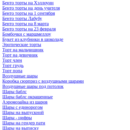
Бенто торты на Хэллоуин
Бенто торты на день учителя
Бенто торты на 1 сентября
Бенто торты Лабубу
Бенто торты на 8 марта
Бенто торты на 23 февраля
Бомбочки с маршмеллоу
Букет из клубники в шоколаде
Эротические торты
Торт на мальчишник
Торт на девичник
Торт член
Торт грудь
Торт попа
Воздушные шары
Коробка сюрприз с воздушными шарами
Воздушные шары под потолок
Шары баблс
Шары баблс окрашенные
Аэромозайка из шаров
Шары с единорогом
Шары на выпускной
Шары - цифры
Шары на гендер пати
Шары на выписку