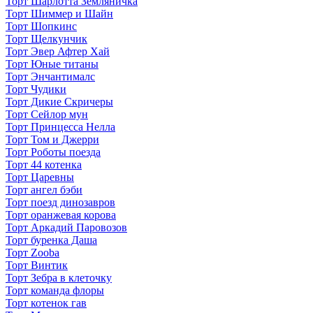
Торт Шарлотта Земляничка
Торт Шиммер и Шайн
Торт Шопкинс
Торт Щелкунчик
Торт Эвер Афтер Хай
Торт Юные титаны
Торт Энчантималс
Торт Чудики
Торт Дикие Скричеры
Торт Сейлор мун
Торт Принцесса Нелла
Торт Том и Джерри
Торт Роботы поезда
Торт 44 котенка
Торт Царевны
Торт ангел бэби
Торт поезд динозавров
Торт оранжевая корова
Торт Аркадий Паровозов
Торт буренка Даша
Торт Zooba
Торт Винтик
Торт Зебра в клеточку
Торт команда флоры
Торт котенок гав