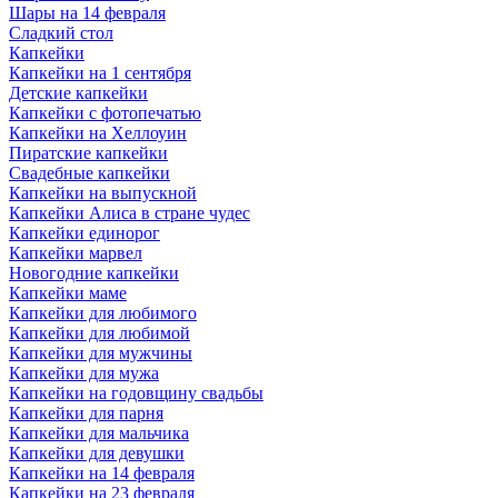
Шары на 14 февраля
Сладкий стол
Капкейки
Капкейки на 1 сентября
Детские капкейки
Капкейки с фотопечатью
Капкейки на Хеллоуин
Пиратские капкейки
Свадебные капкейки
Капкейки на выпускной
Капкейки Алиса в стране чудес
Капкейки единорог
Капкейки марвел
Новогодние капкейки
Капкейки маме
Капкейки для любимого
Капкейки для любимой
Капкейки для мужчины
Капкейки для мужа
Капкейки на годовщину свадьбы
Капкейки для парня
Капкейки для мальчика
Капкейки для девушки
Капкейки на 14 февраля
Капкейки на 23 февраля