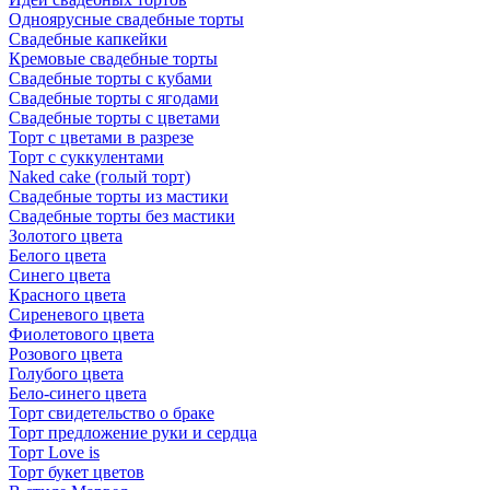
Одноярусные свадебные торты
Свадебные капкейки
Кремовые свадебные торты
Свадебные торты с кубами
Свадебные торты с ягодами
Свадебные торты с цветами
Торт с цветами в разрезе
Торт с суккулентами
Naked cake (голый торт)
Свадебные торты из мастики
Свадебные торты без мастики
Золотого цвета
Белого цвета
Синего цвета
Красного цвета
Сиреневого цвета
Фиолетового цвета
Розового цвета
Голубого цвета
Бело-синего цвета
Торт свидетельство о браке
Торт предложение руки и сердца
Торт Love is
Торт букет цветов