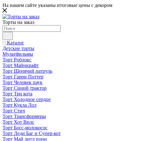
На нашем сайте указаны итоговые цены с декором
Торты на заказ
Каталог
Детские торты
Мультфильмы
Торт Роблокс
Торт Майнкрафт
Торт Щенячий патруль
Торт Гарри Поттер
Торт Человек паук
Торт Синий трактор
Торт Три кота
Торт Холодное сердце
Торт Кукла Лол
Торт Стич
Торт Трансформеры
Торт Хот Вилс
Торт Босс-молокосос
Торт Леди Баг и Супер-кот
Торт Май литл пони