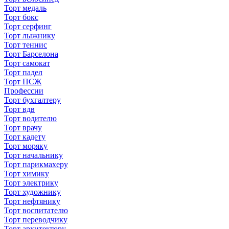
Торт медаль
Торт бокс
Торт серфинг
Торт лыжнику
Торт теннис
Торт Барселона
Торт самокат
Торт падел
Торт ПСЖ
Профессии
Торт бухгалтеру
Торт вдв
Торт водителю
Торт врачу
Торт кадету
Торт моряку
Торт начальнику
Торт парикмахеру
Торт химику
Торт электрику
Торт художнику
Торт нефтянику
Торт воспитателю
Торт переводчику
Торт архитектору