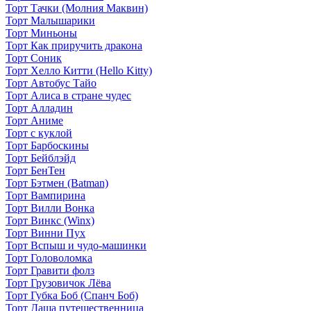
Торт Тачки (Молния Маквин)
Торт Малышарики
Торт Миньоны
Торт Как приручить дракона
Торт Соник
Торт Хелло Китти (Hello Kitty)
Торт Автобус Тайо
Торт Алиса в стране чудес
Торт Алладин
Торт Аниме
Торт с куклой
Торт Барбоскины
Торт Бейблэйд
Торт БенТен
Торт Бэтмен (Batman)
Торт Вампирина
Торт Вилли Вонка
Торт Винкс (Winx)
Торт Винни Пух
Торт Вспыш и чудо-машинки
Торт Головоломка
Торт Гравити фолз
Торт Грузовичок Лёва
Торт Губка Боб (Спанч Боб)
Торт Даша путешественница