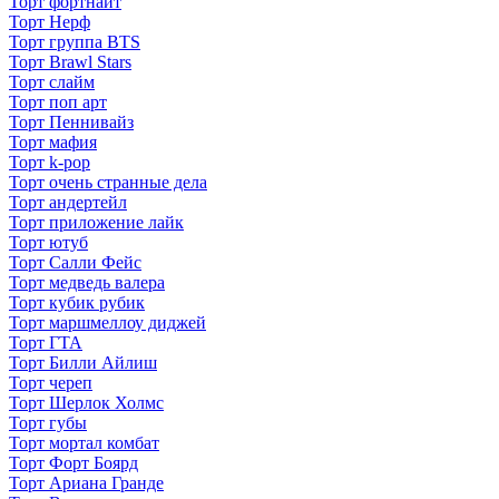
Торт фортнайт
Торт Нерф
Торт группа BTS
Торт Brawl Stars
Торт слайм
Торт поп арт
Торт Пеннивайз
Торт мафия
Торт k-pop
Торт очень странные дела
Торт андертейл
Торт приложение лайк
Торт ютуб
Торт Салли Фейс
Торт медведь валера
Торт кубик рубик
Торт маршмеллоу диджей
Торт ГТА
Торт Билли Айлиш
Торт череп
Торт Шерлок Холмс
Торт губы
Торт мортал комбат
Торт Форт Боярд
Торт Ариана Гранде