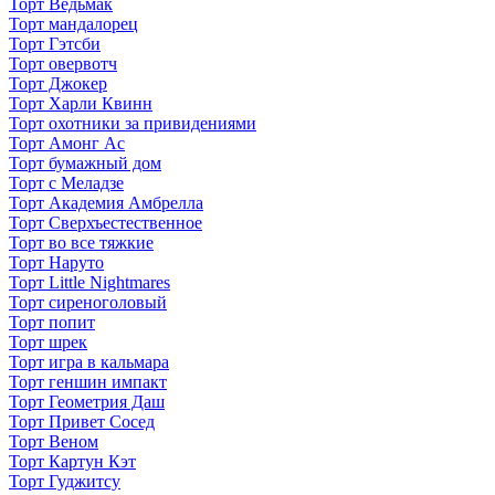
Торт Ведьмак
Торт мандалорец
Торт Гэтсби
Торт овервотч
Торт Джокер
Торт Харли Квинн
Торт охотники за привидениями
Торт Амонг Ас
Торт бумажный дом
Торт с Меладзе
Торт Академия Амбрелла
Торт Сверхъестественное
Торт во все тяжкие
Торт Наруто
Торт Little Nightmares
Торт сиреноголовый
Торт попит
Торт шрек
Торт игра в кальмара
Торт геншин импакт
Торт Геометрия Даш
Торт Привет Сосед
Торт Веном
Торт Картун Кэт
Торт Гуджитсу