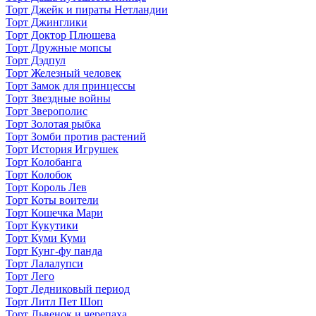
Торт Джейк и пираты Нетландии
Торт Джинглики
Торт Доктор Плюшева
Торт Дружные мопсы
Торт Дэдпул
Торт Железный человек
Торт Замок для принцессы
Торт Звездные войны
Торт Зверополис
Торт Золотая рыбка
Торт Зомби против растений
Торт История Игрушек
Торт Колобанга
Торт Колобок
Торт Король Лев
Торт Коты воители
Торт Кошечка Мари
Торт Кукутики
Торт Куми Куми
Торт Кунг-фу панда
Торт Лалалупси
Торт Лего
Торт Ледниковый период
Торт Литл Пет Шоп
Торт Львенок и черепаха