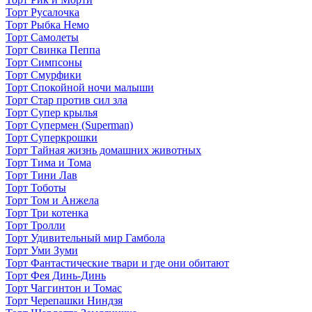
Торт Русалочка
Торт Рыбка Немо
Торт Самолеты
Торт Свинка Пеппа
Торт Симпсоны
Торт Смурфики
Торт Спокойной ночи малыши
Торт Стар против сил зла
Торт Супер крылья
Торт Супермен (Superman)
Торт Суперкрошки
Торт Тайная жизнь домашних животных
Торт Тима и Тома
Торт Тини Лав
Торт Тоботы
Торт Том и Анжела
Торт Три котенка
Торт Тролли
Торт Удивительный мир Гамбола
Торт Уми Зуми
Торт Фантастические твари и где они обитают
Торт Фея Динь-Динь
Торт Чаггинтон и Томас
Торт Черепашки Ниндзя