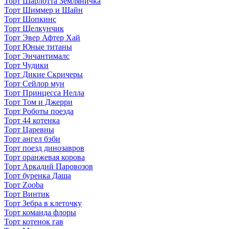
Торт Шарлотта Земляничка
Торт Шиммер и Шайн
Торт Шопкинс
Торт Щелкунчик
Торт Эвер Афтер Хай
Торт Юные титаны
Торт Энчантималс
Торт Чудики
Торт Дикие Скричеры
Торт Сейлор мун
Торт Принцесса Нелла
Торт Том и Джерри
Торт Роботы поезда
Торт 44 котенка
Торт Царевны
Торт ангел бэби
Торт поезд динозавров
Торт оранжевая корова
Торт Аркадий Паровозов
Торт буренка Даша
Торт Zooba
Торт Винтик
Торт Зебра в клеточку
Торт команда флоры
Торт котенок гав