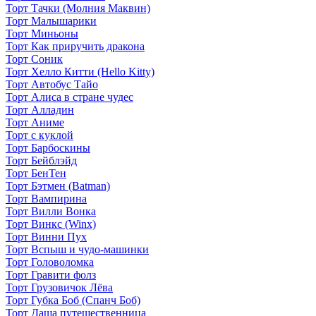
Торт Тачки (Молния Маквин)
Торт Малышарики
Торт Миньоны
Торт Как приручить дракона
Торт Соник
Торт Хелло Китти (Hello Kitty)
Торт Автобус Тайо
Торт Алиса в стране чудес
Торт Алладин
Торт Аниме
Торт с куклой
Торт Барбоскины
Торт Бейблэйд
Торт БенТен
Торт Бэтмен (Batman)
Торт Вампирина
Торт Вилли Вонка
Торт Винкс (Winx)
Торт Винни Пух
Торт Вспыш и чудо-машинки
Торт Головоломка
Торт Гравити фолз
Торт Грузовичок Лёва
Торт Губка Боб (Спанч Боб)
Торт Даша путешественница