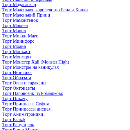
Торт Мадагаскар
Торт Маленькое королевство Бена и Холли
Торт Маленький Принц
Торт Мамонтенок
Торт Марвел
Торт Марио
Торт Микки Маус
Торт Минифорс
Торт Моана
Торт Монкарт
Торт Монстры
Торт Монстер Хай (Monster High)
Торт Монстры на каникулах
Торт Незнайка
Торт Облачата
Торт Огги и тараканы
Торт Октонавты
Торт Паровозик из Ромашково
Торт Пикачу
Торт Принцесса София
Торт Принцессы диснея
Торт Аниматроники
Торт Ральф
Торт Рапунцель
Торт Рик и Морти