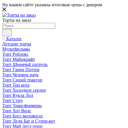
На нашем сайте указаны итоговые цены с декором
Торты на заказ
Каталог
Детские торты
Мультфильмы
Торт Роблокс
Торт Майнкрафт
Торт Щенячий патруль
Торт Гарри Поттер
Торт Человек паук
Торт Синий трактор
Торт Три кота
Торт Холодное сердце
Торт Кукла Лол
Торт Стич
Торт Трансформеры
Торт Хот Вилс
Торт Босс-молокосос
Торт Леди Баг и Супер-кот
Торт Май литл пони