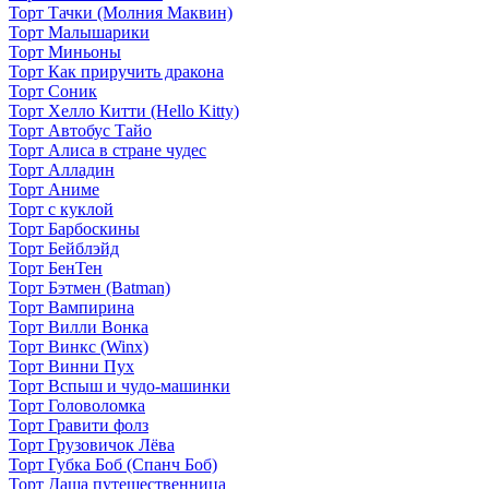
Торт Тачки (Молния Маквин)
Торт Малышарики
Торт Миньоны
Торт Как приручить дракона
Торт Соник
Торт Хелло Китти (Hello Kitty)
Торт Автобус Тайо
Торт Алиса в стране чудес
Торт Алладин
Торт Аниме
Торт с куклой
Торт Барбоскины
Торт Бейблэйд
Торт БенТен
Торт Бэтмен (Batman)
Торт Вампирина
Торт Вилли Вонка
Торт Винкс (Winx)
Торт Винни Пух
Торт Вспыш и чудо-машинки
Торт Головоломка
Торт Гравити фолз
Торт Грузовичок Лёва
Торт Губка Боб (Спанч Боб)
Торт Даша путешественница