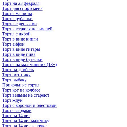
Торт на 23 февраля
Торт для спортсмена
Торты машины
Торты рубашки
Торты с деньгами
Торт кастрюля пельменей
Торты с икрой
Торт в виде книги
Торт айфон
Торт в виде гитары
Торт в виде пива
Торт в виде бутылки
Торты на мальчишник (18+)
Торт на дембель
Торт охотнику
Торт рыбаку
Прикольные торты
Торт кот на колбасе
Торт ведьмы не стареют
Торт ждун
Торт с короной и блестками
Торт с ягодами
Торт на 14 лет
Торт на 14 лет мальчику
Торт на 14 лет девочке