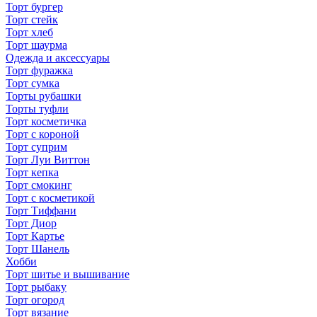
Торт бургер
Торт стейк
Торт хлеб
Торт шаурма
Одежда и аксессуары
Торт фуражка
Торт сумка
Торты рубашки
Торты туфли
Торт косметичка
Торт с короной
Торт суприм
Торт Луи Виттон
Торт кепка
Торт смокинг
Торт с косметикой
Торт Тиффани
Торт Диор
Торт Картье
Торт Шанель
Хобби
Торт шитье и вышивание
Торт рыбаку
Торт огород
Торт вязание