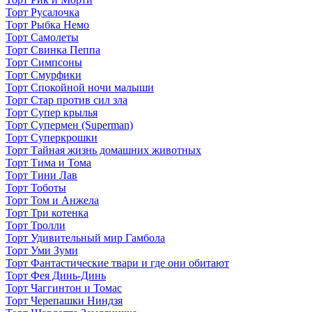
Торт Русалочка
Торт Рыбка Немо
Торт Самолеты
Торт Свинка Пеппа
Торт Симпсоны
Торт Смурфики
Торт Спокойной ночи малыши
Торт Стар против сил зла
Торт Супер крылья
Торт Супермен (Superman)
Торт Суперкрошки
Торт Тайная жизнь домашних животных
Торт Тима и Тома
Торт Тини Лав
Торт Тоботы
Торт Том и Анжела
Торт Три котенка
Торт Тролли
Торт Удивительный мир Гамбола
Торт Уми Зуми
Торт Фантастические твари и где они обитают
Торт Фея Динь-Динь
Торт Чаггинтон и Томас
Торт Черепашки Ниндзя