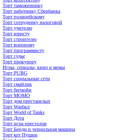
Торт таможеннику
Торт работнику Сбербанка
Торт полицейскому
Торт сотруднику налоговой
Торт учителю
Торт юристу
Торт строителю
Торт военному
Торт программисту
Торт судье
Торт прокурору
Игры, сериалы, кино и мемы
Торт PUBG
Торт социальные сети
Торт смайлик
Торт биткойн
Торт МОМО
Торт дом престарелых
Торт Warface
Торт World of Tanks
Торт Дота
Торт игра престолов
Торт Бенди и чернильная машина
Торт кот Пушин