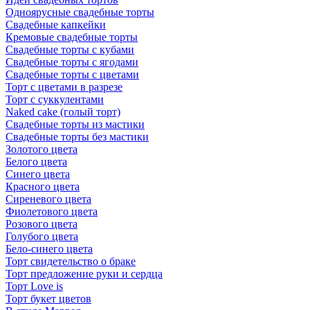
Одноярусные свадебные торты
Свадебные капкейки
Кремовые свадебные торты
Свадебные торты с кубами
Свадебные торты с ягодами
Свадебные торты с цветами
Торт с цветами в разрезе
Торт с суккулентами
Naked cake (голый торт)
Свадебные торты из мастики
Свадебные торты без мастики
Золотого цвета
Белого цвета
Синего цвета
Красного цвета
Сиреневого цвета
Фиолетового цвета
Розового цвета
Голубого цвета
Бело-синего цвета
Торт свидетельство о браке
Торт предложение руки и сердца
Торт Love is
Торт букет цветов