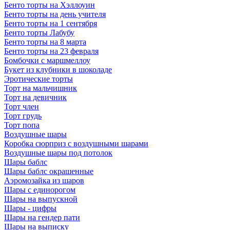
Бенто торты на Хэллоуин
Бенто торты на день учителя
Бенто торты на 1 сентября
Бенто торты Лабубу
Бенто торты на 8 марта
Бенто торты на 23 февраля
Бомбочки с маршмеллоу
Букет из клубники в шоколаде
Эротические торты
Торт на мальчишник
Торт на девичник
Торт член
Торт грудь
Торт попа
Воздушные шары
Коробка сюрприз с воздушными шарами
Воздушные шары под потолок
Шары баблс
Шары баблс окрашенные
Аэромозайка из шаров
Шары с единорогом
Шары на выпускной
Шары - цифры
Шары на гендер пати
Шары на выписку