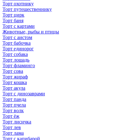
Торт охотнику
Торт путешественнику
Торт цирк
Торт баня
Торт с картами
Животные, рыбы и птицы
Торт с аистом
Торт бабочка
Торт единорог
Торт собака
Торт лошадь
Торт фламинго
Торт сова
Торт жираф
Торт кошка
Торт акула
Торт с динозаврами
Торт панда
Торт пчела
Торт волк
Торт ёж
Торт лисичка
Торт лев
Торт лама
Торт с капибарой