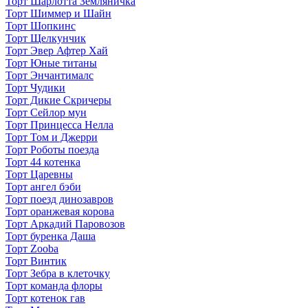
Торт Шарлотта Земляничка
Торт Шиммер и Шайн
Торт Шопкинс
Торт Щелкунчик
Торт Эвер Афтер Хай
Торт Юные титаны
Торт Энчантималс
Торт Чудики
Торт Дикие Скричеры
Торт Сейлор мун
Торт Принцесса Нелла
Торт Том и Джерри
Торт Роботы поезда
Торт 44 котенка
Торт Царевны
Торт ангел бэби
Торт поезд динозавров
Торт оранжевая корова
Торт Аркадий Паровозов
Торт буренка Даша
Торт Zooba
Торт Винтик
Торт Зебра в клеточку
Торт команда флоры
Торт котенок гав