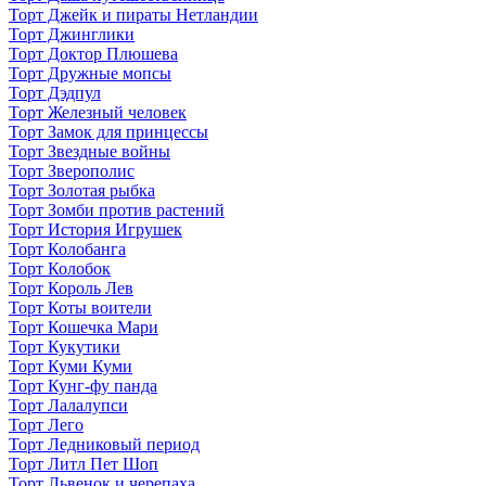
Торт Джейк и пираты Нетландии
Торт Джинглики
Торт Доктор Плюшева
Торт Дружные мопсы
Торт Дэдпул
Торт Железный человек
Торт Замок для принцессы
Торт Звездные войны
Торт Зверополис
Торт Золотая рыбка
Торт Зомби против растений
Торт История Игрушек
Торт Колобанга
Торт Колобок
Торт Король Лев
Торт Коты воители
Торт Кошечка Мари
Торт Кукутики
Торт Куми Куми
Торт Кунг-фу панда
Торт Лалалупси
Торт Лего
Торт Ледниковый период
Торт Литл Пет Шоп
Торт Львенок и черепаха