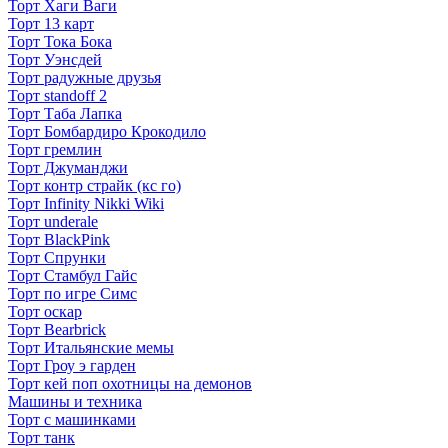
Торт Хаги Ваги
Торт 13 карт
Торт Тока Бока
Торт Уэнсдей
Торт радужные друзья
Торт standoff 2
Торт Таба Лапка
Торт Бомбардиро Крокодило
Торт гремлин
Торт Джуманджи
Торт контр страйк (кс го)
Торт Infinity Nikki Wiki
Торт underale
Торт BlackPink
Торт Спрунки
Торт Стамбул Гайс
Торт по игре Симс
Торт оскар
Торт Bearbrick
Торт Итальянские мемы
Торт Гроу э гарден
Торт кей поп охотницы на демонов
Машины и техника
Торт с машинками
Торт танк