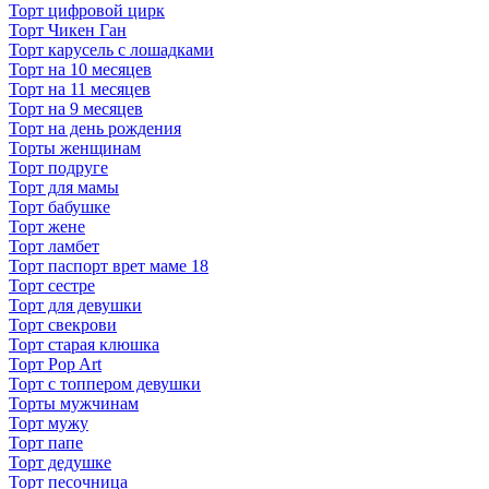
Торт цифровой цирк
Торт Чикен Ган
Торт карусель с лошадками
Торт на 10 месяцев
Торт на 11 месяцев
Торт на 9 месяцев
Торт на день рождения
Торты женщинам
Торт подруге
Торт для мамы
Торт бабушке
Торт жене
Торт ламбет
Торт паспорт врет маме 18
Торт сестре
Торт для девушки
Торт свекрови
Торт старая клюшка
Торт Pop Art
Торт с топпером девушки
Торты мужчинам
Торт мужу
Торт папе
Торт дедушке
Торт песочница