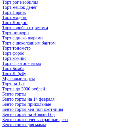
Торт рог изобилия
Торт мешок денег
Торт Париж
Торт ммдемс
Торт Лондон
Торт коробка с цветами
Торт попкорн
Торт с диско шарами
Торт с шоколадным бантом
Торт тонометр
Торт форбс
Торт комикс
Торт с фотопечатью
Торт Бомба
Торт Лабубу
Муссовые торты
Торт на 1кг
Торты до 3000 рублей
Бенто торты
Бенто торты на 14 февраля
Бенто торты прикольные
Бенто торты кей поп охотницы
Бенто торты на Новый Год
Бенто торты очень странные дела
Бенто торты для мамы