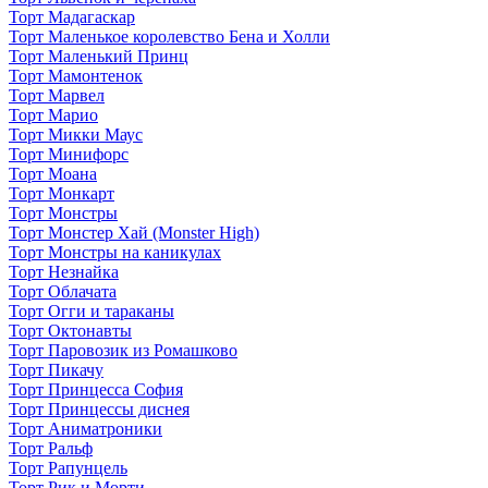
Торт Мадагаскар
Торт Маленькое королевство Бена и Холли
Торт Маленький Принц
Торт Мамонтенок
Торт Марвел
Торт Марио
Торт Микки Маус
Торт Минифорс
Торт Моана
Торт Монкарт
Торт Монстры
Торт Монстер Хай (Monster High)
Торт Монстры на каникулах
Торт Незнайка
Торт Облачата
Торт Огги и тараканы
Торт Октонавты
Торт Паровозик из Ромашково
Торт Пикачу
Торт Принцесса София
Торт Принцессы диснея
Торт Аниматроники
Торт Ральф
Торт Рапунцель
Торт Рик и Морти