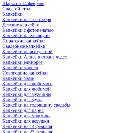
Шары на 14 февраля
Сладкий стол
Капкейки
Капкейки на 1 сентября
Детские капкейки
Капкейки с фотопечатью
Капкейки на Хеллоуин
Пиратские капкейки
Свадебные капкейки
Капкейки на выпускной
Капкейки Алиса в стране чудес
Капкейки единорог
Капкейки марвел
Новогодние капкейки
Капкейки маме
Капкейки для любимого
Капкейки для любимой
Капкейки для мужчины
Капкейки для мужа
Капкейки на годовщину свадьбы
Капкейки для парня
Капкейки для мальчика
Капкейки для девушки
Капкейки на 14 февраля
Капкейки на 23 февраля