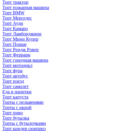
Торт трактор
Торт пожарная машина
Торт BMW
Торт Мерседес
Торт Ауди
Торт Камаро
Торт Ламборджини
Торт Мини Купер
Торт Порше
Торт Рендж Ровер
Торт Феррари
Торт гоночная машина
Торт мотоцикл
Торт фура
Торт автобус
Торт поезд
Торт самолет
Еда и напитки
Торт капуста
Торты с пельменями
Торты с икрой
Торт пиво
Торт бутылка
Торты с бутылочками
Торт киндер сюрприз