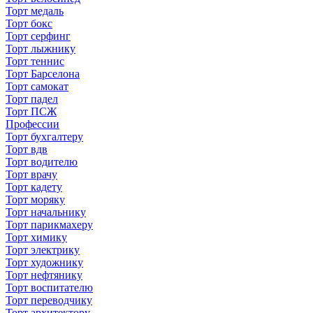
Торт медаль
Торт бокс
Торт серфинг
Торт лыжнику
Торт теннис
Торт Барселона
Торт самокат
Торт падел
Торт ПСЖ
Профессии
Торт бухгалтеру
Торт вдв
Торт водителю
Торт врачу
Торт кадету
Торт моряку
Торт начальнику
Торт парикмахеру
Торт химику
Торт электрику
Торт художнику
Торт нефтянику
Торт воспитателю
Торт переводчику
Торт архитектору