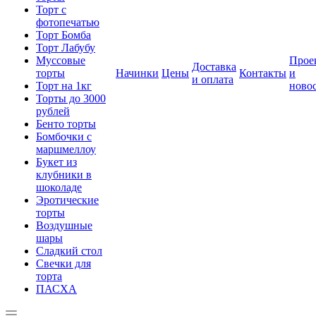
Торт с
фотопечатью
Торт Бомба
Торт Лабубу
Муссовые
Прое
Доставка
торты
Начинки
Цены
Контакты
и
и оплата
Торт на 1кг
ново
Торты до 3000
рублей
Бенто торты
Бомбочки с
маршмеллоу
Букет из
клубники в
шоколаде
Эротические
торты
Воздушные
шары
Сладкий стол
Свечки для
торта
ПАСХА