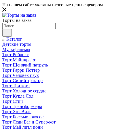
На нашем сайте указаны итоговые цены с декором
Торты на заказ
Каталог
Детские торты
Мультфильмы
Торт Роблокс
Торт Майнкрафт
Торт Щенячий патруль
Торт Гарри Поттер
Торт Человек паук
Торт Синий трактор
Торт Три кота
Торт Холодное сердце
Торт Кукла Лол
Торт Стич
Торт Трансформеры
Торт Хот Вилс
Торт Босс-молокосос
Торт Леди Баг и Супер-кот
Торт Май литл пони