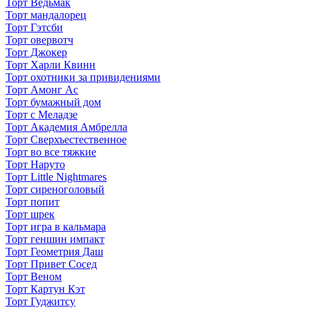
Торт Ведьмак
Торт мандалорец
Торт Гэтсби
Торт овервотч
Торт Джокер
Торт Харли Квинн
Торт охотники за привидениями
Торт Амонг Ас
Торт бумажный дом
Торт с Меладзе
Торт Академия Амбрелла
Торт Сверхъестественное
Торт во все тяжкие
Торт Наруто
Торт Little Nightmares
Торт сиреноголовый
Торт попит
Торт шрек
Торт игра в кальмара
Торт геншин импакт
Торт Геометрия Даш
Торт Привет Сосед
Торт Веном
Торт Картун Кэт
Торт Гуджитсу