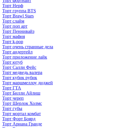
Торт фортнайт
Торт Нерф
Торт группа BTS
Торт Brawl Stars
Торт слайм
Торт поп арт
Торт Пеннивайз
Торт мафия
Торт k-pop
Торт очень странные дела
Торт андертейл
Торт приложение лайк
Торт ютуб
Торт Салли Фейс
Торт медведь валера
Торт кубик рубик
Торт маршмеллоу диджей
Торт ГТА
Торт Билли Айлиш
Торт череп
Торт Шерлок Холмс
Торт губы
Торт мортал комбат
Торт Форт Боярд
Торт Ариана Гранде