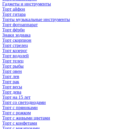
Гаджеты и инструменты
Торт айфон
Торт гитара
Торты музыкальные инструменты
Торт фотоаппарат
Торт фёрби
Знаки зодиака
Торт скорпион
Торт стрелец
Торт козерог
Торт водолей
Торт телец
Торт рыбы
Торт овен
Торт лев
Торт рак
Торт весы
Торт дева
Торт на 15 лет
Торт со светодиодами
Торт с пряниками
Торт с рожком
Торт с живыми цветами
Торт с конфетами
Торт с макарунами