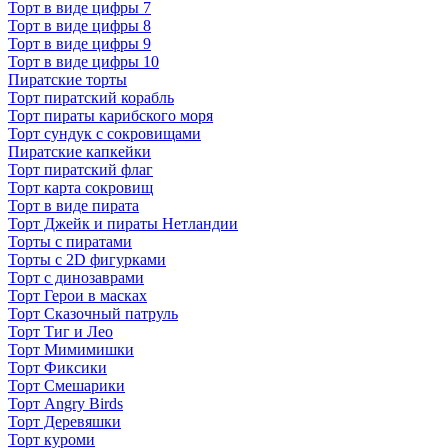
Торт в виде цифры 7
Торт в виде цифры 8
Торт в виде цифры 9
Торт в виде цифры 10
Пиратские торты
Торт пиратский корабль
Торт пираты карибского моря
Торт сундук с сокровищами
Пиратские капкейки
Торт пиратский флаг
Торт карта сокровищ
Торт в виде пирата
Торт Джейк и пираты Нетландии
Торты с пиратами
Торты с 2D фигурками
Торт с динозаврами
Торт Герои в масках
Торт Сказочный патруль
Торт Тиг и Лео
Торт Мимимишки
Торт Фиксики
Торт Смешарики
Торт Angry Birds
Торт Деревяшки
Торт куроми