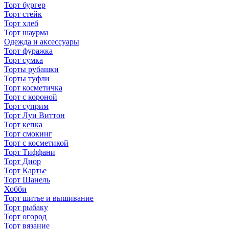
Торт бургер
Торт стейк
Торт хлеб
Торт шаурма
Одежда и аксессуары
Торт фуражка
Торт сумка
Торты рубашки
Торты туфли
Торт косметичка
Торт с короной
Торт суприм
Торт Луи Виттон
Торт кепка
Торт смокинг
Торт с косметикой
Торт Тиффани
Торт Диор
Торт Картье
Торт Шанель
Хобби
Торт шитье и вышивание
Торт рыбаку
Торт огород
Торт вязание