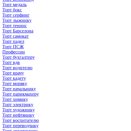
Торт медаль
Торт бокс
Торт серфинг
Торт лыжнику
Торт теннис
Торт Барселона
Торт самокат
Торт падел
Торт ПСЖ
Профессии
Торт бухгалтеру
Торт вдв
Торт водителю
Торт врачу
Торт кадету
Торт моряку
Торт начальнику
Торт парикмахеру
Торт химику
Торт электрику
Торт художнику
Торт нефтянику
Торт воспитателю
Торт переводчику
Торт архитектору