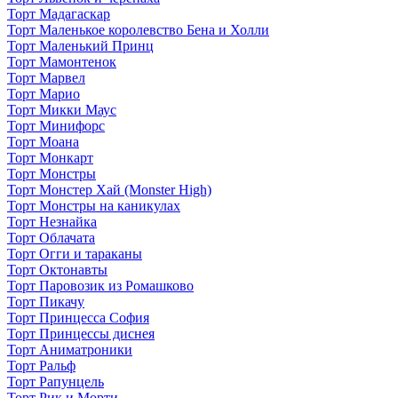
Торт Мадагаскар
Торт Маленькое королевство Бена и Холли
Торт Маленький Принц
Торт Мамонтенок
Торт Марвел
Торт Марио
Торт Микки Маус
Торт Минифорс
Торт Моана
Торт Монкарт
Торт Монстры
Торт Монстер Хай (Monster High)
Торт Монстры на каникулах
Торт Незнайка
Торт Облачата
Торт Огги и тараканы
Торт Октонавты
Торт Паровозик из Ромашково
Торт Пикачу
Торт Принцесса София
Торт Принцессы диснея
Торт Аниматроники
Торт Ральф
Торт Рапунцель
Торт Рик и Морти