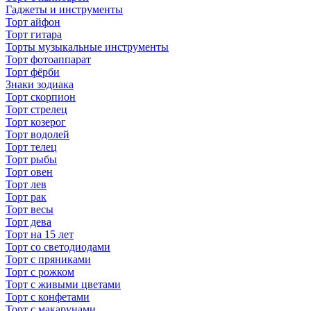
Гаджеты и инструменты
Торт айфон
Торт гитара
Торты музыкальные инструменты
Торт фотоаппарат
Торт фёрби
Знаки зодиака
Торт скорпион
Торт стрелец
Торт козерог
Торт водолей
Торт телец
Торт рыбы
Торт овен
Торт лев
Торт рак
Торт весы
Торт дева
Торт на 15 лет
Торт со светодиодами
Торт с пряниками
Торт с рожком
Торт с живыми цветами
Торт с конфетами
Торт с макарунами