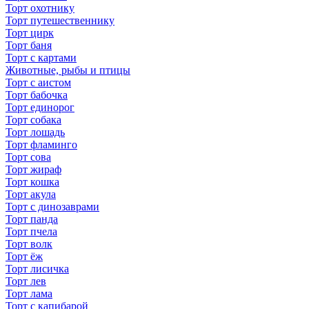
Торт охотнику
Торт путешественнику
Торт цирк
Торт баня
Торт с картами
Животные, рыбы и птицы
Торт с аистом
Торт бабочка
Торт единорог
Торт собака
Торт лошадь
Торт фламинго
Торт сова
Торт жираф
Торт кошка
Торт акула
Торт с динозаврами
Торт панда
Торт пчела
Торт волк
Торт ёж
Торт лисичка
Торт лев
Торт лама
Торт с капибарой