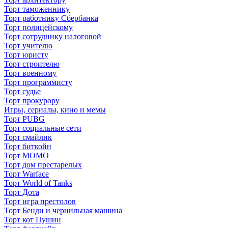
Торт таможеннику
Торт работнику Сбербанка
Торт полицейскому
Торт сотруднику налоговой
Торт учителю
Торт юристу
Торт строителю
Торт военному
Торт программисту
Торт судье
Торт прокурору
Игры, сериалы, кино и мемы
Торт PUBG
Торт социальные сети
Торт смайлик
Торт биткойн
Торт МОМО
Торт дом престарелых
Торт Warface
Торт World of Tanks
Торт Дота
Торт игра престолов
Торт Бенди и чернильная машина
Торт кот Пушин