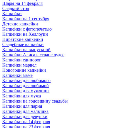
Шары на 14 февраля
Сладкий стол
Капкейки
Капкейки на 1 сентября
Детские капкейки
Капкейки с фотопечатью
Капкейки на Хеллоуин
Пиратские капкейки
Свадебные капкейки
Капкейки на выпускной
Капкейки Алиса в стране чудес
Капкейки единорог
Капкейки марвел
Новогодние капкейки
Капкейки маме
Капкейки для любимого
Капкейки для любимой
Капкейки для мужчины
Капкейки для мужа
Капкейки на годовщину свадьбы
Капкейки для парня
Капкейки для мальчика
Капкейки для девушки
Капкейки на 14 февраля
Капкейки на 23 февраля