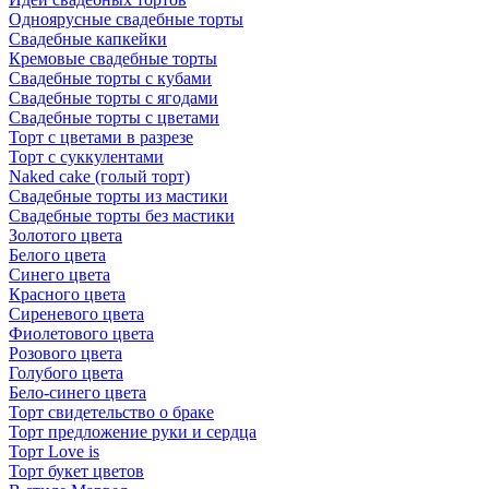
Одноярусные свадебные торты
Свадебные капкейки
Кремовые свадебные торты
Свадебные торты с кубами
Свадебные торты с ягодами
Свадебные торты с цветами
Торт с цветами в разрезе
Торт с суккулентами
Naked cake (голый торт)
Свадебные торты из мастики
Свадебные торты без мастики
Золотого цвета
Белого цвета
Синего цвета
Красного цвета
Сиреневого цвета
Фиолетового цвета
Розового цвета
Голубого цвета
Бело-синего цвета
Торт свидетельство о браке
Торт предложение руки и сердца
Торт Love is
Торт букет цветов