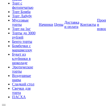
Торт с
фотопечатью
Торт Бомба
Торт Лабубу
Муссовые
Прое
Доставка
торты
Начинки
Цены
Контакты
и
и оплата
Торт на 1кг
ново
Торты до 3000
рублей
Бенто торты
Бомбочки с
маршмеллоу
Букет из
клубники в
шоколаде
Эротические
торты
Воздушные
шары
Сладкий стол
Свечки для
торта
ПАСХА