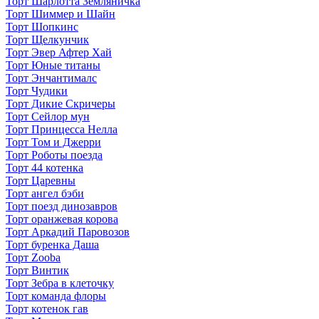
Торт Шарлотта Земляничка
Торт Шиммер и Шайн
Торт Шопкинс
Торт Щелкунчик
Торт Эвер Афтер Хай
Торт Юные титаны
Торт Энчантималс
Торт Чудики
Торт Дикие Скричеры
Торт Сейлор мун
Торт Принцесса Нелла
Торт Том и Джерри
Торт Роботы поезда
Торт 44 котенка
Торт Царевны
Торт ангел бэби
Торт поезд динозавров
Торт оранжевая корова
Торт Аркадий Паровозов
Торт буренка Даша
Торт Zooba
Торт Винтик
Торт Зебра в клеточку
Торт команда флоры
Торт котенок гав