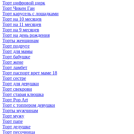
Торт цифровой цирк
Торт Чикен Ган
Торт карусель с лошадками
Торт на 10 месяцев
Торт на 11 месяцев
Торт на 9 месяцев
Торт на день рождения
Торты женщинам
Торт подруге
Торт для мамы
Торт бабушке
Торт жене
Торт ламбет
Торт паспорт врет маме 18
Торт сестре
Торт для девушки
Торт свекрови
Торт старая клюшка
Торт Pop Art
Торт с топпером девушки
Торты мужчинам
Торт мужу
Торт папе
Торт дедушке
Торт песочница