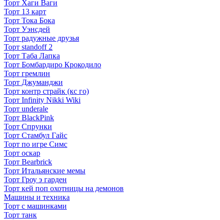
Торт Хаги Ваги
Торт 13 карт
Торт Тока Бока
Торт Уэнсдей
Торт радужные друзья
Торт standoff 2
Торт Таба Лапка
Торт Бомбардиро Крокодило
Торт гремлин
Торт Джуманджи
Торт контр страйк (кс го)
Торт Infinity Nikki Wiki
Торт underale
Торт BlackPink
Торт Спрунки
Торт Стамбул Гайс
Торт по игре Симс
Торт оскар
Торт Bearbrick
Торт Итальянские мемы
Торт Гроу э гарден
Торт кей поп охотницы на демонов
Машины и техника
Торт с машинками
Торт танк