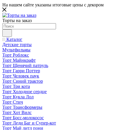
На нашем сайте указаны итоговые цены с декором
Торты на заказ
Каталог
Детские торты
Мультфильмы
Торт Роблокс
Торт Майнкрафт
Торт Щенячий патруль
Торт Гарри Поттер
Торт Человек паук
Торт Синий трактор
Торт Три кота
Торт Холодное сердце
Торт Кукла Лол
Торт Стич
Торт Трансформеры
Торт Хот Вилс
Торт Босс-молокосос
Торт Леди Баг и Супер-кот
Торт Май литл пони