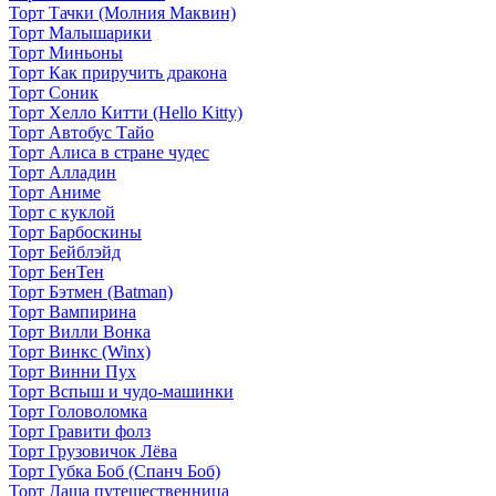
Торт Тачки (Молния Маквин)
Торт Малышарики
Торт Миньоны
Торт Как приручить дракона
Торт Соник
Торт Хелло Китти (Hello Kitty)
Торт Автобус Тайо
Торт Алиса в стране чудес
Торт Алладин
Торт Аниме
Торт с куклой
Торт Барбоскины
Торт Бейблэйд
Торт БенТен
Торт Бэтмен (Batman)
Торт Вампирина
Торт Вилли Вонка
Торт Винкс (Winx)
Торт Винни Пух
Торт Вспыш и чудо-машинки
Торт Головоломка
Торт Гравити фолз
Торт Грузовичок Лёва
Торт Губка Боб (Спанч Боб)
Торт Даша путешественница