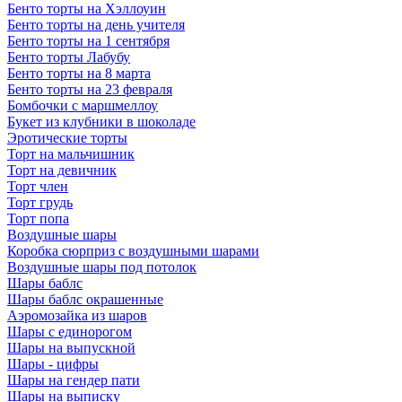
Бенто торты на Хэллоуин
Бенто торты на день учителя
Бенто торты на 1 сентября
Бенто торты Лабубу
Бенто торты на 8 марта
Бенто торты на 23 февраля
Бомбочки с маршмеллоу
Букет из клубники в шоколаде
Эротические торты
Торт на мальчишник
Торт на девичник
Торт член
Торт грудь
Торт попа
Воздушные шары
Коробка сюрприз с воздушными шарами
Воздушные шары под потолок
Шары баблс
Шары баблс окрашенные
Аэромозайка из шаров
Шары с единорогом
Шары на выпускной
Шары - цифры
Шары на гендер пати
Шары на выписку