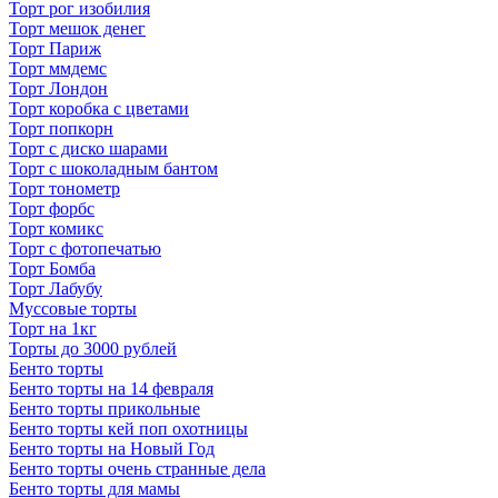
Торт рог изобилия
Торт мешок денег
Торт Париж
Торт ммдемс
Торт Лондон
Торт коробка с цветами
Торт попкорн
Торт с диско шарами
Торт с шоколадным бантом
Торт тонометр
Торт форбс
Торт комикс
Торт с фотопечатью
Торт Бомба
Торт Лабубу
Муссовые торты
Торт на 1кг
Торты до 3000 рублей
Бенто торты
Бенто торты на 14 февраля
Бенто торты прикольные
Бенто торты кей поп охотницы
Бенто торты на Новый Год
Бенто торты очень странные дела
Бенто торты для мамы