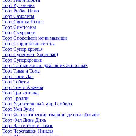
Торт Русалочка
Торт Рыбка Немо
Торт Самолеты
Торт Свинка Пеппа
Торт Симпсоны
Торт Смурфики
Торт Спокойной ночи малыши
Торт Стар против сил зла
Торт Супер крылья
Торт Супермен (Superman)
Торт Суперкрошки
Торт Тайная жизнь домашних животных
Торт Тима и Тома
Торт Тини Лав
Торт Тоботы
Торт Том и Анжела
Торт Три котенка
Торт Тролли
Торт Удивительный мир Гамбола
Торт Уми Зуми
Торт Фантастические твари и где они обитают
Торт Фея Динь-Динь
Торт Чаггинтон и Томас
Торт Черепашки Ниндзя