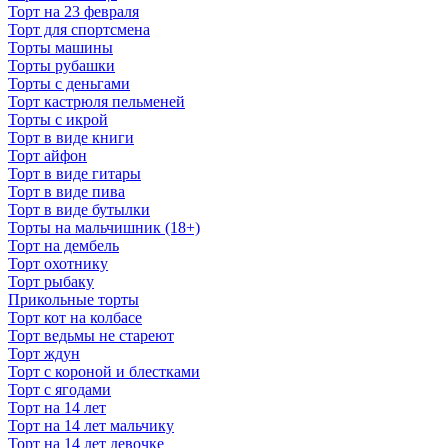
Торт на 23 февраля
Торт для спортсмена
Торты машины
Торты рубашки
Торты с деньгами
Торт кастрюля пельменей
Торты с икрой
Торт в виде книги
Торт айфон
Торт в виде гитары
Торт в виде пива
Торт в виде бутылки
Торты на мальчишник (18+)
Торт на дембель
Торт охотнику
Торт рыбаку
Прикольные торты
Торт кот на колбасе
Торт ведьмы не стареют
Торт ждун
Торт с короной и блестками
Торт с ягодами
Торт на 14 лет
Торт на 14 лет мальчику
Торт на 14 лет девочке