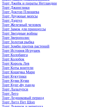
Торт Джейк и пираты Нетландии
Торт Джинглики
Торт Доктор Плюшева
Торт Дружные мопсы
Торт Дэдпул
Торт Железный человек
Торт Замок для принцессы
Торт Звездные войны
Торт Зверополис
Торт Золотая рыбка
Торт Зомби против растений
Торт История Игрушек
Торт Колобанга
Торт Колобок
Торт Король Лев
Торт Коты воители
Торт Кошечка Мари
Торт Кукутики
Торт Куми Куми
Торт Кунг-фу панда
Торт Лалалупси
Торт Лего
Торт Ледниковый период
Торт Литл Пет Шоп
Торт Львенок и черепаха