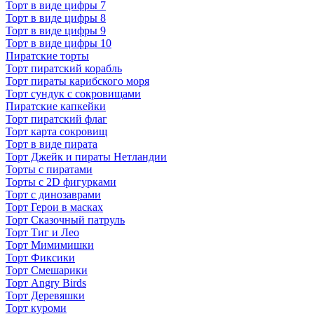
Торт в виде цифры 7
Торт в виде цифры 8
Торт в виде цифры 9
Торт в виде цифры 10
Пиратские торты
Торт пиратский корабль
Торт пираты карибского моря
Торт сундук с сокровищами
Пиратские капкейки
Торт пиратский флаг
Торт карта сокровищ
Торт в виде пирата
Торт Джейк и пираты Нетландии
Торты с пиратами
Торты с 2D фигурками
Торт с динозаврами
Торт Герои в масках
Торт Сказочный патруль
Торт Тиг и Лео
Торт Мимимишки
Торт Фиксики
Торт Смешарики
Торт Angry Birds
Торт Деревяшки
Торт куроми