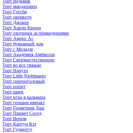
Торт Ведьмак
Торт мандалорец
Торт Гэтсби
Торт овервотч
Торт Джокер
Торт Харли Квинн
Торт охотники за привидениями
Торт Амонг Ас
Торт бумажный дом
Торт с Меладзе
Торт Академия Амбрелла
Торт Сверхъестественное
Торт во все тяжкие
Торт Наруто
Торт Little Nightmares
Торт сиреноголовый
Торт попит
Торт шрек
Торт игра в кальмара
Торт геншин импакт
Торт Геометрия Даш
Торт Привет Сосед
Торт Веном
Торт Картун Кэт
Торт Гуджитсу