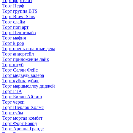
Торт фортнайт
Торт Нерф
Торт группа BTS
Торт Brawl Stars
Торт слайм
Торт поп арт
Торт Пеннивайз
Торт мафия
Торт k-pop
Торт очень странные дела
Торт андертейл
Торт приложение лайк
Торт ютуб
Торт Салли Фейс
Торт медведь валера
Торт кубик рубик
Торт маршмеллоу диджей
Торт ГТА
Торт Билли Айлиш
Торт череп
Торт Шерлок Холмс
Торт губы
Торт мортал комбат
Торт Форт Боярд
Торт Ариана Гранде