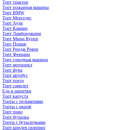
Торт трактор
Торт пожарная машина
Торт BMW
Торт Мерседес
Торт Ауди
Торт Камаро
Торт Ламборджини
Торт Мини Купер
Торт Порше
Торт Рендж Ровер
Торт Феррари
Торт гоночная машина
Торт мотоцикл
Торт фура
Торт автобус
Торт поезд
Торт самолет
Еда и напитки
Торт капуста
Торты с пельменями
Торты с икрой
Торт пиво
Торт бутылка
Торты с бутылочками
Торт киндер сюрприз