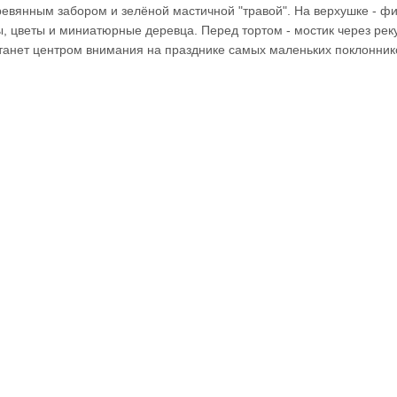
ревянным забором и зелёной мастичной "травой". На верхушке - фи
ы, цветы и миниатюрные деревца. Перед тортом - мостик через реку
з станет центром внимания на празднике самых маленьких поклонник