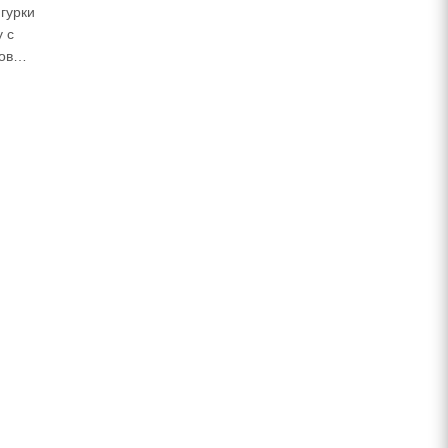
гурки
 с
ов