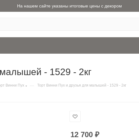
На нашем сайте указаны итоговые цены с декором
малышей - 1529 - 2кг
—
орт Винни Пух
Торт Винни Пух и друзья для малышей - 1529 - 2кг
12 700
₽