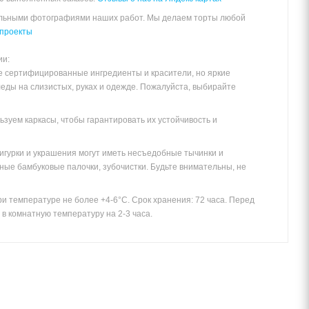
альными фотографиями наших работ. Мы делаем торты любой
проекты
ии:
е сертифицированные ингредиенты и красители, но яркие
леды на слизистых, руках и одежде. Пожалуйста, выбирайте
зуем каркасы, чтобы гарантировать их устойчивость и
игурки и украшения могут иметь несъедобные тычинки и
ные бамбуковые палочки, зубочистки. Будьте внимательны, не
и температуре не более +4-6°С. Срок хранения: 72 часа. Перед
в комнатную температуру на 2-3 часа.