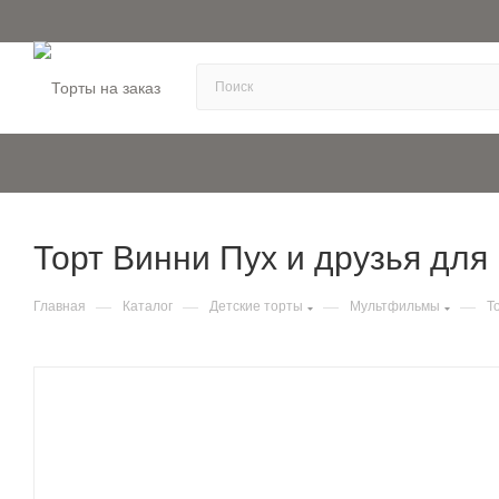
Торт Винни Пух и друзья для 
—
—
—
—
Главная
Каталог
Детские торты
Мультфильмы
Т