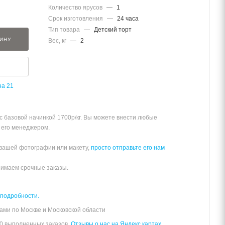
Количество ярусов
—
1
Срок изготовления
—
24 часа
Тип товара
—
Детский торт
ЗИНУ
Вес, кг
—
2
на 21
 с базовой начинкой 1700р/кг. Вы можете внести любые
 его менеджером.
 вашей фотографии или макету,
просто отправьте его нам
нимаем срочные заказы.
 подробности.
ами по Москве и Московской области
00 выполненных заказов.
Отзывы о нас на Яндекс картах