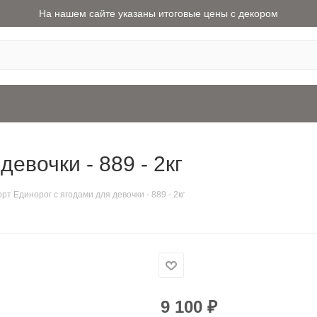
На нашем сайте указаны итоговые цены с декором
евочки - 889 - 2кг
орт Единорог с ягодами для девочки - 889 - 2кг
9 100
₽