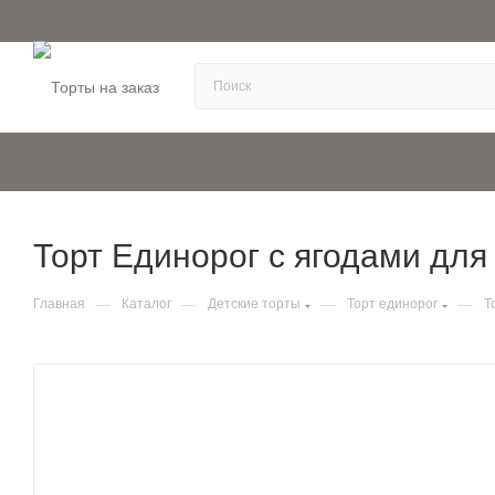
Торт Единорог с ягодами для д
—
—
—
—
Главная
Каталог
Детские торты
Торт единорог
Т