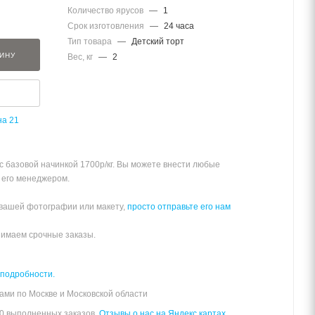
Количество ярусов
—
1
Срок изготовления
—
24 часа
Тип товара
—
Детский торт
ЗИНУ
Вес, кг
—
2
на 21
 с базовой начинкой 1700р/кг. Вы можете внести любые
 его менеджером.
 вашей фотографии или макету,
просто отправьте его нам
нимаем срочные заказы.
 подробности.
ами по Москве и Московской области
00 выполненных заказов.
Отзывы о нас на Яндекс картах