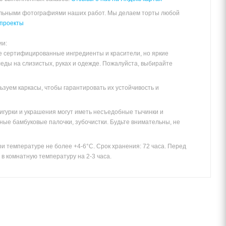
альными фотографиями наших работ. Мы делаем торты любой
проекты
ии:
е сертифицированные ингредиенты и красители, но яркие
леды на слизистых, руках и одежде. Пожалуйста, выбирайте
зуем каркасы, чтобы гарантировать их устойчивость и
игурки и украшения могут иметь несъедобные тычинки и
ные бамбуковые палочки, зубочистки. Будьте внимательны, не
и температуре не более +4-6°С. Срок хранения: 72 часа. Перед
в комнатную температуру на 2-3 часа.