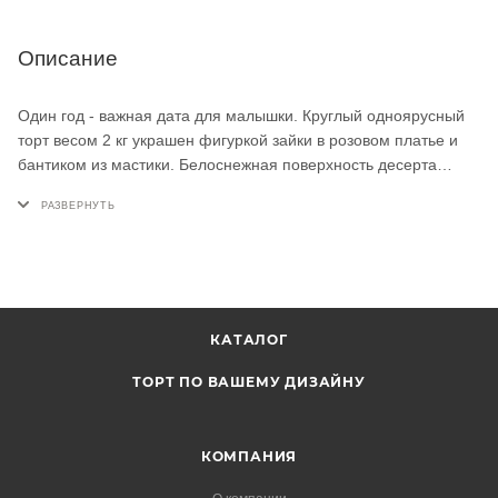
Описание
Один год - важная дата для малышки. Круглый одноярусный
торт весом 2 кг украшен фигуркой зайки в розовом платье и
бантиком из мастики. Белоснежная поверхность десерта
подчёркивает аккуратность ручной работы. Такой детский торт
на заказ станет трогательным акцентом первого дня
рождения.
КАТАЛОГ
ТОРТ ПО ВАШЕМУ ДИЗАЙНУ
КОМПАНИЯ