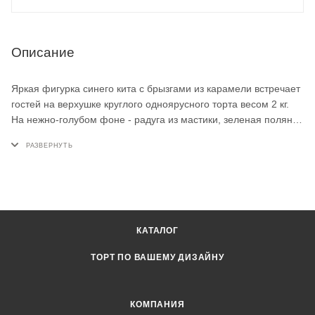
Описание
Яркая фигурка синего кита с брызгами из карамели встречает
гостей на верхушке круглого одноярусного торта весом 2 кг.
На нежно-голубом фоне - радуга из мастики, зеленая поляна
с ромашками и крупные облака по бокам. Такой детский торт
на заказ отлично подойдёт для мальчика на первый день
рождения: ярко, весело и сразу видно, чей праздник сегодня.
КАТАЛОГ
ТОРТ ПО ВАШЕМУ ДИЗАЙНУ
КОМПАНИЯ