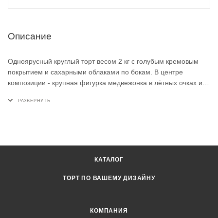
Описание
Одноярусный круглый торт весом 2 кг с голубым кремовым
покрытием и сахарными облаками по бокам. В центре
композиции - крупная фигурка медвежонка в лётных очках и
шарфе, а рядом - пряничная цифра 1 с самолётиками. Такой
детский торт на заказ для мальчика на первый день рождения.
Все декоративные элементы выполнены вручную мастерами.
КАТАЛОГ
ТОРТ ПО ВАШЕМУ ДИЗАЙНУ
КОМПАНИЯ