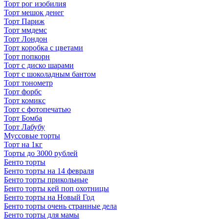
Торт рог изобилия
Торт мешок денег
Торт Париж
Торт ммдемс
Торт Лондон
Торт коробка с цветами
Торт попкорн
Торт с диско шарами
Торт с шоколадным бантом
Торт тонометр
Торт форбс
Торт комикс
Торт с фотопечатью
Торт Бомба
Торт Лабубу
Муссовые торты
Торт на 1кг
Торты до 3000 рублей
Бенто торты
Бенто торты на 14 февраля
Бенто торты прикольные
Бенто торты кей поп охотницы
Бенто торты на Новый Год
Бенто торты очень странные дела
Бенто торты для мамы