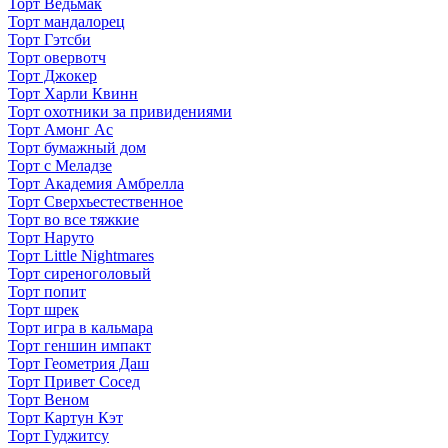
Торт Ведьмак
Торт мандалорец
Торт Гэтсби
Торт овервотч
Торт Джокер
Торт Харли Квинн
Торт охотники за привидениями
Торт Амонг Ас
Торт бумажный дом
Торт с Меладзе
Торт Академия Амбрелла
Торт Сверхъестественное
Торт во все тяжкие
Торт Наруто
Торт Little Nightmares
Торт сиреноголовый
Торт попит
Торт шрек
Торт игра в кальмара
Торт геншин импакт
Торт Геометрия Даш
Торт Привет Сосед
Торт Веном
Торт Картун Кэт
Торт Гуджитсу