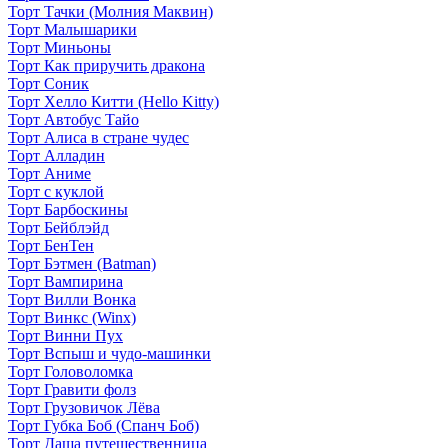
Торт Тачки (Молния Маквин)
Торт Малышарики
Торт Миньоны
Торт Как приручить дракона
Торт Соник
Торт Хелло Китти (Hello Kitty)
Торт Автобус Тайо
Торт Алиса в стране чудес
Торт Алладин
Торт Аниме
Торт с куклой
Торт Барбоскины
Торт Бейблэйд
Торт БенТен
Торт Бэтмен (Batman)
Торт Вампирина
Торт Вилли Вонка
Торт Винкс (Winx)
Торт Винни Пух
Торт Вспыш и чудо-машинки
Торт Головоломка
Торт Гравити фолз
Торт Грузовичок Лёва
Торт Губка Боб (Спанч Боб)
Торт Даша путешественница