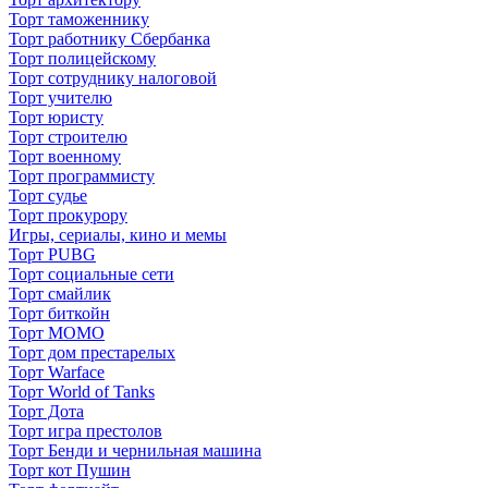
Торт таможеннику
Торт работнику Сбербанка
Торт полицейскому
Торт сотруднику налоговой
Торт учителю
Торт юристу
Торт строителю
Торт военному
Торт программисту
Торт судье
Торт прокурору
Игры, сериалы, кино и мемы
Торт PUBG
Торт социальные сети
Торт смайлик
Торт биткойн
Торт МОМО
Торт дом престарелых
Торт Warface
Торт World of Tanks
Торт Дота
Торт игра престолов
Торт Бенди и чернильная машина
Торт кот Пушин