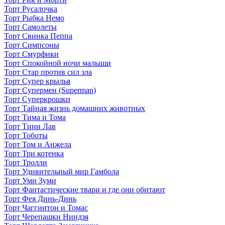
Торт Русалочка
Торт Рыбка Немо
Торт Самолеты
Торт Свинка Пеппа
Торт Симпсоны
Торт Смурфики
Торт Спокойной ночи малыши
Торт Стар против сил зла
Торт Супер крылья
Торт Супермен (Superman)
Торт Суперкрошки
Торт Тайная жизнь домашних животных
Торт Тима и Тома
Торт Тини Лав
Торт Тоботы
Торт Том и Анжела
Торт Три котенка
Торт Тролли
Торт Удивительный мир Гамбола
Торт Уми Зуми
Торт Фантастические твари и где они обитают
Торт Фея Динь-Динь
Торт Чаггинтон и Томас
Торт Черепашки Ниндзя