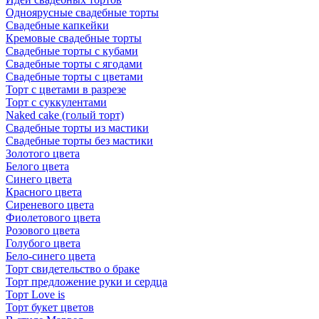
Одноярусные свадебные торты
Свадебные капкейки
Кремовые свадебные торты
Свадебные торты с кубами
Свадебные торты с ягодами
Свадебные торты с цветами
Торт с цветами в разрезе
Торт с суккулентами
Naked cake (голый торт)
Свадебные торты из мастики
Свадебные торты без мастики
Золотого цвета
Белого цвета
Синего цвета
Красного цвета
Сиреневого цвета
Фиолетового цвета
Розового цвета
Голубого цвета
Бело-синего цвета
Торт свидетельство о браке
Торт предложение руки и сердца
Торт Love is
Торт букет цветов