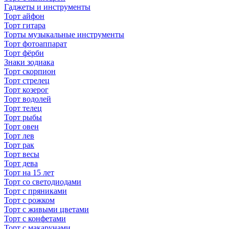
Гаджеты и инструменты
Торт айфон
Торт гитара
Торты музыкальные инструменты
Торт фотоаппарат
Торт фёрби
Знаки зодиака
Торт скорпион
Торт стрелец
Торт козерог
Торт водолей
Торт телец
Торт рыбы
Торт овен
Торт лев
Торт рак
Торт весы
Торт дева
Торт на 15 лет
Торт со светодиодами
Торт с пряниками
Торт с рожком
Торт с живыми цветами
Торт с конфетами
Торт с макарунами