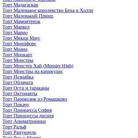
Торт Мадагаскар
Торт Маленькое королевство Бена и Холли
Торт Маленький Принц
Торт Мамонтенок
Торт Марвел
Торт Марио
Торт Микки Маус
Торт Минифорс
Торт Моана
Торт Монкарт
Торт Монстры
Торт Монстер Хай (Monster High)
Торт Монстры на каникулах
Торт Незнайка
Торт Облачата
Торт Огги и тараканы
Торт Октонавты
Торт Паровозик из Ромашково
Торт Пикачу
Торт Принцесса София
Торт Принцессы диснея
Торт Аниматроники
Торт Ральф
Торт Рапунцель
Торт Рик и Морти