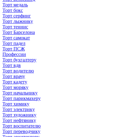
Торт медаль
Торт бокс
Торт серфинг
Торт лыжнику
Торт теннис
Торт Барселона
Торт самокат
Торт падел
Торт ПСЖ
Профессии
Торт бухгалтеру
Торт вдв
Торт водителю
Торт врачу
Торт кадету
Торт моряку
Торт начальнику
Торт парикмахеру
Торт химику
Торт электрику
Торт художнику
Торт нефтянику
Торт воспитателю
Торт переводчику
Торт архитектору