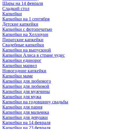
Шары на 14 февраля
Сладкий стол
Капкейки
Капкейки на 1 сентября
Детские капкейки
Капкейки с фотопечатью
Капкейки на Хеллоуин
Пиратские капкейки
Свадебные капкейки
Капкейки на выпускной
Капкейки Алиса в стране чудес
Капкейки единорог
Капкейки марвел
Новогодние капкейки
Капкейки маме
Капкейки для любимого
Капкейки для любимой
Капкейки для мужчины
Капкейки для мужа
Капкейки на годовщину свадьбы
Капкейки для парня
Капкейки для мальчика
Капкейки для девушки
Капкейки на 14 февраля
Капкейки на 23 февраля