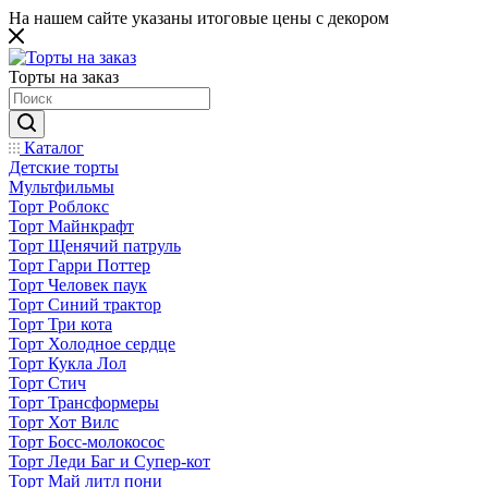
На нашем сайте указаны итоговые цены с декором
Торты на заказ
Каталог
Детские торты
Мультфильмы
Торт Роблокс
Торт Майнкрафт
Торт Щенячий патруль
Торт Гарри Поттер
Торт Человек паук
Торт Синий трактор
Торт Три кота
Торт Холодное сердце
Торт Кукла Лол
Торт Стич
Торт Трансформеры
Торт Хот Вилс
Торт Босс-молокосос
Торт Леди Баг и Супер-кот
Торт Май литл пони