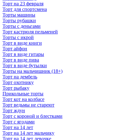
Торт на 23 февраля
Торт для спортсмена
Торты машины
Торты рубашки
Торты с деньгами
Торт кастрюля пельменей
Торты с икрой
Торт в виде книги
Торт айфон
Торт в виде гитары
Торт в виде пива
Торт в виде бутылки
Торты на мальчишник (18+)
Торт на дембель
Торт охотнику
Торт рыбаку
Прикольные торты
Торт кот на колбасе
Торт ведьмы не стареют
Торт ждун
Торт с короной и блестками
Торт с ягодами
Торт на 14 лет
Торт на 14 лет мальчику
Торт на 14 лет девочке