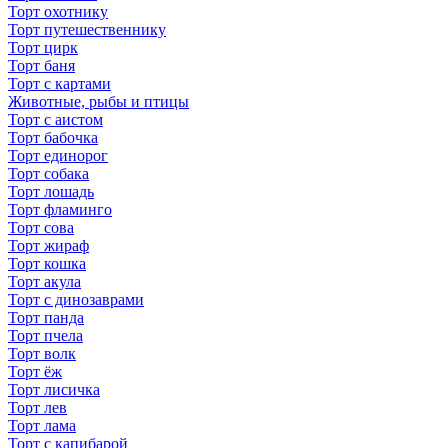
Торт охотнику
Торт путешественнику
Торт цирк
Торт баня
Торт с картами
Животные, рыбы и птицы
Торт с аистом
Торт бабочка
Торт единорог
Торт собака
Торт лошадь
Торт фламинго
Торт сова
Торт жираф
Торт кошка
Торт акула
Торт с динозаврами
Торт панда
Торт пчела
Торт волк
Торт ёж
Торт лисичка
Торт лев
Торт лама
Торт с капибарой