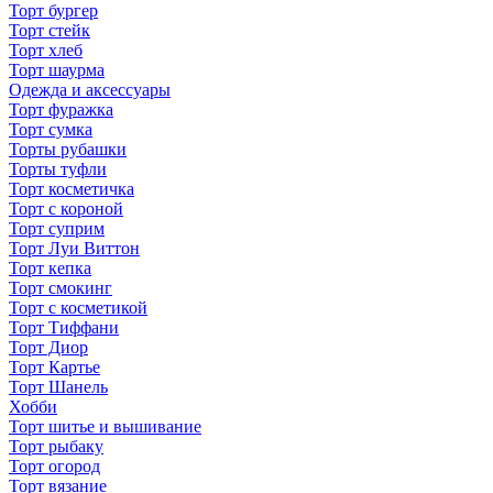
Торт бургер
Торт стейк
Торт хлеб
Торт шаурма
Одежда и аксессуары
Торт фуражка
Торт сумка
Торты рубашки
Торты туфли
Торт косметичка
Торт с короной
Торт суприм
Торт Луи Виттон
Торт кепка
Торт смокинг
Торт с косметикой
Торт Тиффани
Торт Диор
Торт Картье
Торт Шанель
Хобби
Торт шитье и вышивание
Торт рыбаку
Торт огород
Торт вязание