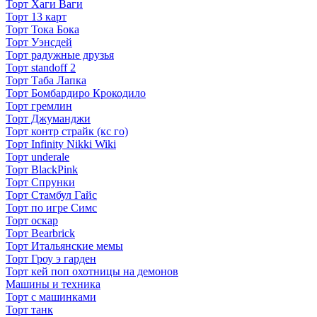
Торт Хаги Ваги
Торт 13 карт
Торт Тока Бока
Торт Уэнсдей
Торт радужные друзья
Торт standoff 2
Торт Таба Лапка
Торт Бомбардиро Крокодило
Торт гремлин
Торт Джуманджи
Торт контр страйк (кс го)
Торт Infinity Nikki Wiki
Торт underale
Торт BlackPink
Торт Спрунки
Торт Стамбул Гайс
Торт по игре Симс
Торт оскар
Торт Bearbrick
Торт Итальянские мемы
Торт Гроу э гарден
Торт кей поп охотницы на демонов
Машины и техника
Торт с машинками
Торт танк