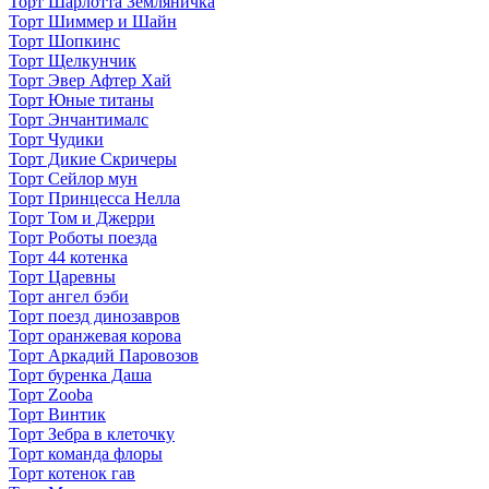
Торт Шарлотта Земляничка
Торт Шиммер и Шайн
Торт Шопкинс
Торт Щелкунчик
Торт Эвер Афтер Хай
Торт Юные титаны
Торт Энчантималс
Торт Чудики
Торт Дикие Скричеры
Торт Сейлор мун
Торт Принцесса Нелла
Торт Том и Джерри
Торт Роботы поезда
Торт 44 котенка
Торт Царевны
Торт ангел бэби
Торт поезд динозавров
Торт оранжевая корова
Торт Аркадий Паровозов
Торт буренка Даша
Торт Zooba
Торт Винтик
Торт Зебра в клеточку
Торт команда флоры
Торт котенок гав