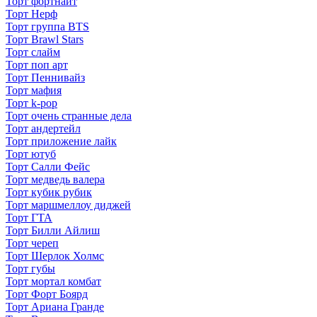
Торт фортнайт
Торт Нерф
Торт группа BTS
Торт Brawl Stars
Торт слайм
Торт поп арт
Торт Пеннивайз
Торт мафия
Торт k-pop
Торт очень странные дела
Торт андертейл
Торт приложение лайк
Торт ютуб
Торт Салли Фейс
Торт медведь валера
Торт кубик рубик
Торт маршмеллоу диджей
Торт ГТА
Торт Билли Айлиш
Торт череп
Торт Шерлок Холмс
Торт губы
Торт мортал комбат
Торт Форт Боярд
Торт Ариана Гранде