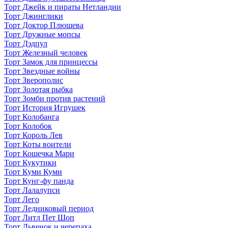
Торт Джейк и пираты Нетландии
Торт Джинглики
Торт Доктор Плюшева
Торт Дружные мопсы
Торт Дэдпул
Торт Железный человек
Торт Замок для принцессы
Торт Звездные войны
Торт Зверополис
Торт Золотая рыбка
Торт Зомби против растений
Торт История Игрушек
Торт Колобанга
Торт Колобок
Торт Король Лев
Торт Коты воители
Торт Кошечка Мари
Торт Кукутики
Торт Куми Куми
Торт Кунг-фу панда
Торт Лалалупси
Торт Лего
Торт Ледниковый период
Торт Литл Пет Шоп
Торт Львенок и черепаха