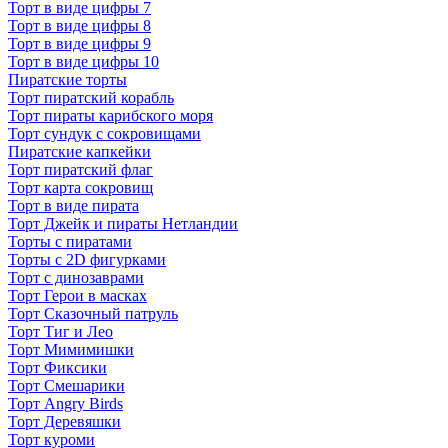
Торт в виде цифры 7
Торт в виде цифры 8
Торт в виде цифры 9
Торт в виде цифры 10
Пиратские торты
Торт пиратский корабль
Торт пираты карибского моря
Торт сундук с сокровищами
Пиратские капкейки
Торт пиратский флаг
Торт карта сокровищ
Торт в виде пирата
Торт Джейк и пираты Нетландии
Торты с пиратами
Торты с 2D фигурками
Торт с динозаврами
Торт Герои в масках
Торт Сказочный патруль
Торт Тиг и Лео
Торт Мимимишки
Торт Фиксики
Торт Смешарики
Торт Angry Birds
Торт Деревяшки
Торт куроми