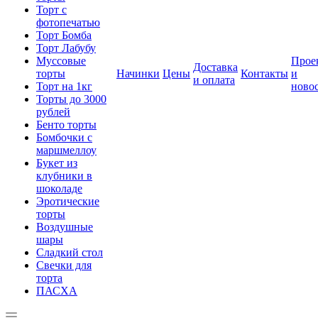
Торт с
фотопечатью
Торт Бомба
Торт Лабубу
Муссовые
Прое
Доставка
торты
Начинки
Цены
Контакты
и
и оплата
Торт на 1кг
ново
Торты до 3000
рублей
Бенто торты
Бомбочки с
маршмеллоу
Букет из
клубники в
шоколаде
Эротические
торты
Воздушные
шары
Сладкий стол
Свечки для
торта
ПАСХА