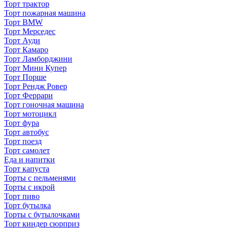
Торт трактор
Торт пожарная машина
Торт BMW
Торт Мерседес
Торт Ауди
Торт Камаро
Торт Ламборджини
Торт Мини Купер
Торт Порше
Торт Рендж Ровер
Торт Феррари
Торт гоночная машина
Торт мотоцикл
Торт фура
Торт автобус
Торт поезд
Торт самолет
Еда и напитки
Торт капуста
Торты с пельменями
Торты с икрой
Торт пиво
Торт бутылка
Торты с бутылочками
Торт киндер сюрприз