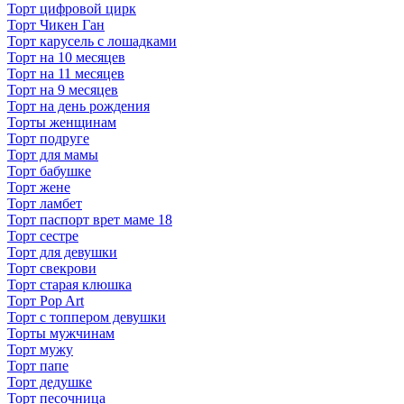
Торт цифровой цирк
Торт Чикен Ган
Торт карусель с лошадками
Торт на 10 месяцев
Торт на 11 месяцев
Торт на 9 месяцев
Торт на день рождения
Торты женщинам
Торт подруге
Торт для мамы
Торт бабушке
Торт жене
Торт ламбет
Торт паспорт врет маме 18
Торт сестре
Торт для девушки
Торт свекрови
Торт старая клюшка
Торт Pop Art
Торт с топпером девушки
Торты мужчинам
Торт мужу
Торт папе
Торт дедушке
Торт песочница