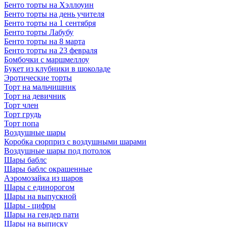
Бенто торты на Хэллоуин
Бенто торты на день учителя
Бенто торты на 1 сентября
Бенто торты Лабубу
Бенто торты на 8 марта
Бенто торты на 23 февраля
Бомбочки с маршмеллоу
Букет из клубники в шоколаде
Эротические торты
Торт на мальчишник
Торт на девичник
Торт член
Торт грудь
Торт попа
Воздушные шары
Коробка сюрприз с воздушными шарами
Воздушные шары под потолок
Шары баблс
Шары баблс окрашенные
Аэромозайка из шаров
Шары с единорогом
Шары на выпускной
Шары - цифры
Шары на гендер пати
Шары на выписку