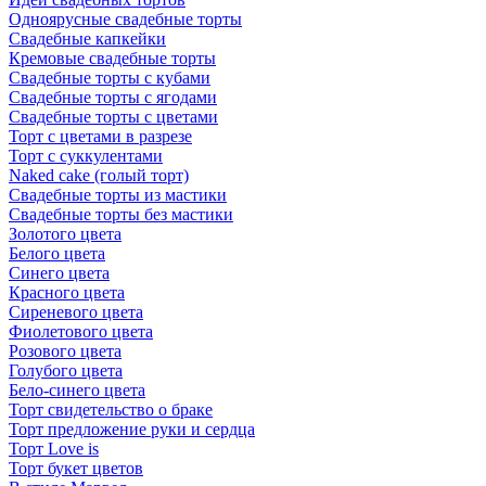
Одноярусные свадебные торты
Свадебные капкейки
Кремовые свадебные торты
Свадебные торты с кубами
Свадебные торты с ягодами
Свадебные торты с цветами
Торт с цветами в разрезе
Торт с суккулентами
Naked cake (голый торт)
Свадебные торты из мастики
Свадебные торты без мастики
Золотого цвета
Белого цвета
Синего цвета
Красного цвета
Сиреневого цвета
Фиолетового цвета
Розового цвета
Голубого цвета
Бело-синего цвета
Торт свидетельство о браке
Торт предложение руки и сердца
Торт Love is
Торт букет цветов