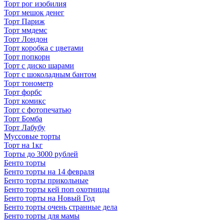
Торт рог изобилия
Торт мешок денег
Торт Париж
Торт ммдемс
Торт Лондон
Торт коробка с цветами
Торт попкорн
Торт с диско шарами
Торт с шоколадным бантом
Торт тонометр
Торт форбс
Торт комикс
Торт с фотопечатью
Торт Бомба
Торт Лабубу
Муссовые торты
Торт на 1кг
Торты до 3000 рублей
Бенто торты
Бенто торты на 14 февраля
Бенто торты прикольные
Бенто торты кей поп охотницы
Бенто торты на Новый Год
Бенто торты очень странные дела
Бенто торты для мамы