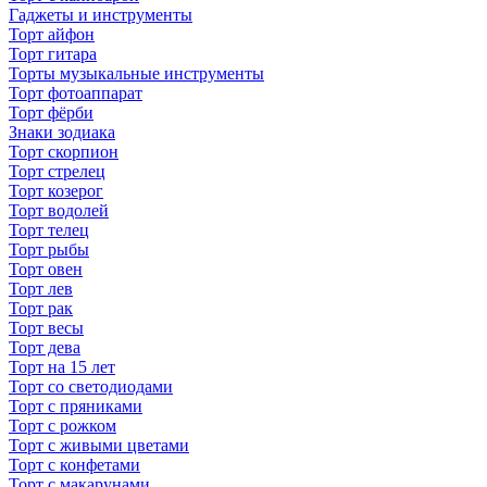
Гаджеты и инструменты
Торт айфон
Торт гитара
Торты музыкальные инструменты
Торт фотоаппарат
Торт фёрби
Знаки зодиака
Торт скорпион
Торт стрелец
Торт козерог
Торт водолей
Торт телец
Торт рыбы
Торт овен
Торт лев
Торт рак
Торт весы
Торт дева
Торт на 15 лет
Торт со светодиодами
Торт с пряниками
Торт с рожком
Торт с живыми цветами
Торт с конфетами
Торт с макарунами