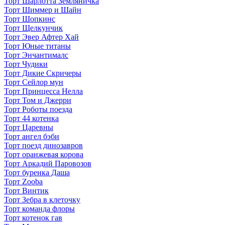
Торт Шарлотта Земляничка
Торт Шиммер и Шайн
Торт Шопкинс
Торт Щелкунчик
Торт Эвер Афтер Хай
Торт Юные титаны
Торт Энчантималс
Торт Чудики
Торт Дикие Скричеры
Торт Сейлор мун
Торт Принцесса Нелла
Торт Том и Джерри
Торт Роботы поезда
Торт 44 котенка
Торт Царевны
Торт ангел бэби
Торт поезд динозавров
Торт оранжевая корова
Торт Аркадий Паровозов
Торт буренка Даша
Торт Zooba
Торт Винтик
Торт Зебра в клеточку
Торт команда флоры
Торт котенок гав