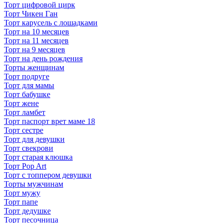
Торт цифровой цирк
Торт Чикен Ган
Торт карусель с лошадками
Торт на 10 месяцев
Торт на 11 месяцев
Торт на 9 месяцев
Торт на день рождения
Торты женщинам
Торт подруге
Торт для мамы
Торт бабушке
Торт жене
Торт ламбет
Торт паспорт врет маме 18
Торт сестре
Торт для девушки
Торт свекрови
Торт старая клюшка
Торт Pop Art
Торт с топпером девушки
Торты мужчинам
Торт мужу
Торт папе
Торт дедушке
Торт песочница