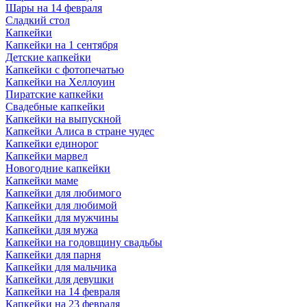
Шары на 14 февраля
Сладкий стол
Капкейки
Капкейки на 1 сентября
Детские капкейки
Капкейки с фотопечатью
Капкейки на Хеллоуин
Пиратские капкейки
Свадебные капкейки
Капкейки на выпускной
Капкейки Алиса в стране чудес
Капкейки единорог
Капкейки марвел
Новогодние капкейки
Капкейки маме
Капкейки для любимого
Капкейки для любимой
Капкейки для мужчины
Капкейки для мужа
Капкейки на годовщину свадьбы
Капкейки для парня
Капкейки для мальчика
Капкейки для девушки
Капкейки на 14 февраля
Капкейки на 23 февраля