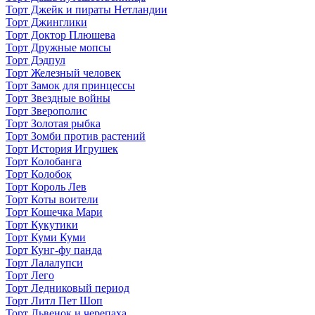
Торт Джейк и пираты Нетландии
Торт Джинглики
Торт Доктор Плюшева
Торт Дружные мопсы
Торт Дэдпул
Торт Железный человек
Торт Замок для принцессы
Торт Звездные войны
Торт Зверополис
Торт Золотая рыбка
Торт Зомби против растений
Торт История Игрушек
Торт Колобанга
Торт Колобок
Торт Король Лев
Торт Коты воители
Торт Кошечка Мари
Торт Кукутики
Торт Куми Куми
Торт Кунг-фу панда
Торт Лалалупси
Торт Лего
Торт Ледниковый период
Торт Литл Пет Шоп
Торт Львенок и черепаха