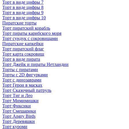
Торт в виде цифры 7
Торт в виде цифры 8
Торт в виде цифры 9
Торт в виде цифры 10
Пиратские торты
Торт пиратский корабль
Торт пираты карибского моря
Торт сундук с сокровищами
Пиратские капкейки
Торт пиратский флаг
Торт карта сокровищ
Торт в виде пирата
Торт Джейк и пираты Нетландии
Торты с пиратами
Торты с 2D фигурками
Торт с динозаврами
Торт Герои в масках
Торт Сказочный патруль
Торт Тиг и Лео
Торт Мимимишки
Торт Фиксики
Торт Смешарики
Торт Angry Birds
Торт Деревяшки
Торт куроми