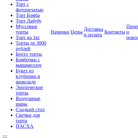
Торт с
фотопечатью
Торт Бомба
Торт Лабубу
Муссовые
Прое
Доставка
торты
Начинки
Цены
Контакты
и
и оплата
Торт на 1кг
ново
Торты до 3000
рублей
Бенто торты
Бомбочки с
маршмеллоу
Букет из
клубники в
шоколаде
Эротические
торты
Воздушные
шары
Сладкий стол
Свечки для
торта
ПАСХА