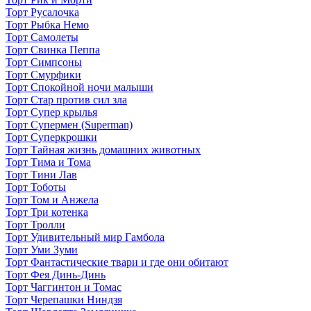
Торт Русалочка
Торт Рыбка Немо
Торт Самолеты
Торт Свинка Пеппа
Торт Симпсоны
Торт Смурфики
Торт Спокойной ночи малыши
Торт Стар против сил зла
Торт Супер крылья
Торт Супермен (Superman)
Торт Суперкрошки
Торт Тайная жизнь домашних животных
Торт Тима и Тома
Торт Тини Лав
Торт Тоботы
Торт Том и Анжела
Торт Три котенка
Торт Тролли
Торт Удивительный мир Гамбола
Торт Уми Зуми
Торт Фантастические твари и где они обитают
Торт Фея Динь-Динь
Торт Чаггинтон и Томас
Торт Черепашки Ниндзя