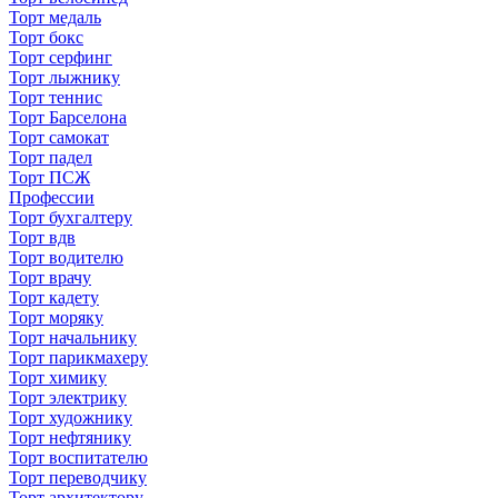
Торт медаль
Торт бокс
Торт серфинг
Торт лыжнику
Торт теннис
Торт Барселона
Торт самокат
Торт падел
Торт ПСЖ
Профессии
Торт бухгалтеру
Торт вдв
Торт водителю
Торт врачу
Торт кадету
Торт моряку
Торт начальнику
Торт парикмахеру
Торт химику
Торт электрику
Торт художнику
Торт нефтянику
Торт воспитателю
Торт переводчику
Торт архитектору