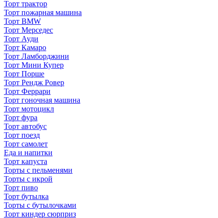
Торт трактор
Торт пожарная машина
Торт BMW
Торт Мерседес
Торт Ауди
Торт Камаро
Торт Ламборджини
Торт Мини Купер
Торт Порше
Торт Рендж Ровер
Торт Феррари
Торт гоночная машина
Торт мотоцикл
Торт фура
Торт автобус
Торт поезд
Торт самолет
Еда и напитки
Торт капуста
Торты с пельменями
Торты с икрой
Торт пиво
Торт бутылка
Торты с бутылочками
Торт киндер сюрприз