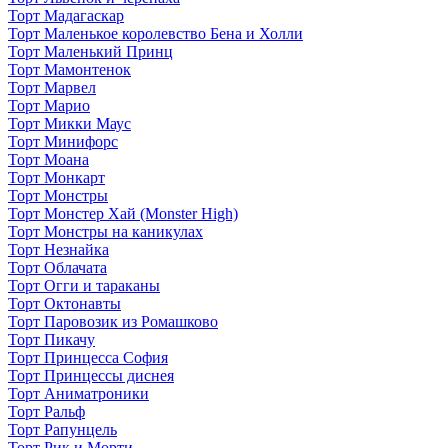
Торт Мадагаскар
Торт Маленькое королевство Бена и Холли
Торт Маленький Принц
Торт Мамонтенок
Торт Марвел
Торт Марио
Торт Микки Маус
Торт Минифорс
Торт Моана
Торт Монкарт
Торт Монстры
Торт Монстер Хай (Monster High)
Торт Монстры на каникулах
Торт Незнайка
Торт Облачата
Торт Огги и тараканы
Торт Октонавты
Торт Паровозик из Ромашково
Торт Пикачу
Торт Принцесса София
Торт Принцессы диснея
Торт Аниматроники
Торт Ральф
Торт Рапунцель
Торт Рик и Морти