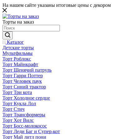
На нашем сайте указаны итоговые цены с декором
Торты на заказ
Каталог
Детские торты
Мультфильмы
Торт Роблокс
Торт Майнкрафт
Торт Щенячий патруль
Торт Гарри Поттер
Торт Человек паук
Торт Синий трактор
Торт Три кота
Торт Холодное сердце
Торт Кукла Лол
Торт Стич
Торт Трансформеры
Торт Хот Вилс
Торт Босс-молокосос
Торт Леди Баг и Супер-кот
Торт Май литл пони