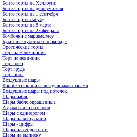
Бенто торты на Хэллоуин
Бенто торты на день учителя
Бенто торты на 1 сентября
Бенто торты Лабубу
Бенто торты на 8 марта
Бенто торты на 23 февраля
Бомбочки с маршмеллоу
Букет из клубники в шоколаде
Эротические торты
Торт на мальчишник
Торт на девичник
Торт член
Торт грудь
Торт попа
Воздушные шары
Коробка сюрприз с воздушными шарами
Воздушные шары под потолок
Шары баблс
Шары баблс окрашенные
Аэромозайка из шаров
Шары с единорогом
Шары на выпускной
Шары - цифры
Шары на гендер пати
Шары на выписку