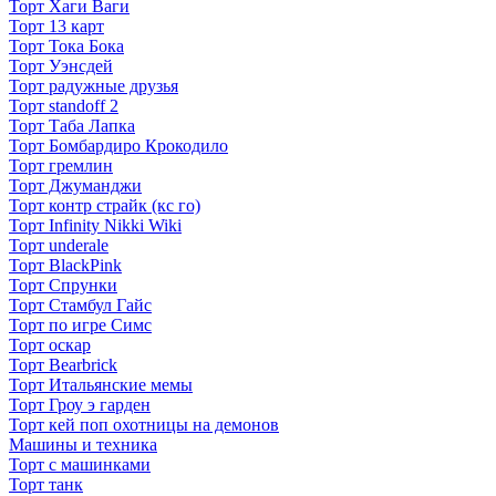
Торт Хаги Ваги
Торт 13 карт
Торт Тока Бока
Торт Уэнсдей
Торт радужные друзья
Торт standoff 2
Торт Таба Лапка
Торт Бомбардиро Крокодило
Торт гремлин
Торт Джуманджи
Торт контр страйк (кс го)
Торт Infinity Nikki Wiki
Торт underale
Торт BlackPink
Торт Спрунки
Торт Стамбул Гайс
Торт по игре Симс
Торт оскар
Торт Bearbrick
Торт Итальянские мемы
Торт Гроу э гарден
Торт кей поп охотницы на демонов
Машины и техника
Торт с машинками
Торт танк