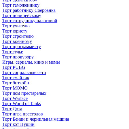
Торт таможеннику
Торт работнику Сбербанка
Торт полицейскому
Торт сотруднику налоговой
Торт учителю
Торт юристу
Торт строителю
Торт военному
Торт программисту
Торт судье
Торт прокурору
Игры, сериалы, кино и мемы
Торт PUBG
Торт социальные сети
Торт смайлик
Торт биткойн
Торт МОМО
Торт дом престарелых
Торт Warface
Торт World of Tanks
Торт Дота
Торт игра престолов
Торт Бенди и чернильная машина
Торт кот Пушин