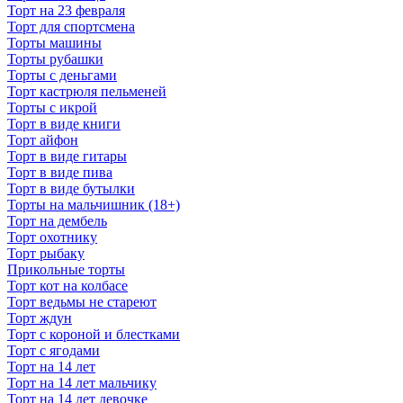
Торт на 23 февраля
Торт для спортсмена
Торты машины
Торты рубашки
Торты с деньгами
Торт кастрюля пельменей
Торты с икрой
Торт в виде книги
Торт айфон
Торт в виде гитары
Торт в виде пива
Торт в виде бутылки
Торты на мальчишник (18+)
Торт на дембель
Торт охотнику
Торт рыбаку
Прикольные торты
Торт кот на колбасе
Торт ведьмы не стареют
Торт ждун
Торт с короной и блестками
Торт с ягодами
Торт на 14 лет
Торт на 14 лет мальчику
Торт на 14 лет девочке