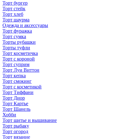
Торт бургер
Торт стейк
Торт хлеб
Торт шаурма
Одежда и аксессуары
Торт фуражка
Торт сумка
Торты рубашки
Торты туфли
Торт косметичка
Торт с короной
Торт суприм
Торт Луи Виттон
Торт кепка
Торт смокинг
Торт с косметикой
Торт Тиффани
Торт Диор
Торт Картье
Торт Шанель
Хобби
Торт шитье и вышивание
Торт рыбаку
Торт огород
Торт вязание