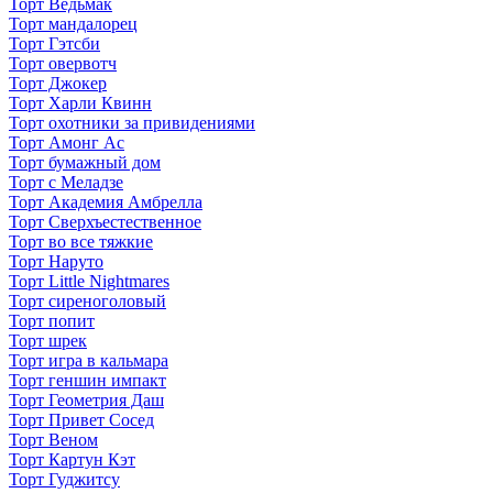
Торт Ведьмак
Торт мандалорец
Торт Гэтсби
Торт овервотч
Торт Джокер
Торт Харли Квинн
Торт охотники за привидениями
Торт Амонг Ас
Торт бумажный дом
Торт с Меладзе
Торт Академия Амбрелла
Торт Сверхъестественное
Торт во все тяжкие
Торт Наруто
Торт Little Nightmares
Торт сиреноголовый
Торт попит
Торт шрек
Торт игра в кальмара
Торт геншин импакт
Торт Геометрия Даш
Торт Привет Сосед
Торт Веном
Торт Картун Кэт
Торт Гуджитсу