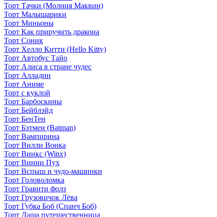
Торт Тачки (Молния Маквин)
Торт Малышарики
Торт Миньоны
Торт Как приручить дракона
Торт Соник
Торт Хелло Китти (Hello Kitty)
Торт Автобус Тайо
Торт Алиса в стране чудес
Торт Алладин
Торт Аниме
Торт с куклой
Торт Барбоскины
Торт Бейблэйд
Торт БенТен
Торт Бэтмен (Batman)
Торт Вампирина
Торт Вилли Вонка
Торт Винкс (Winx)
Торт Винни Пух
Торт Вспыш и чудо-машинки
Торт Головоломка
Торт Гравити фолз
Торт Грузовичок Лёва
Торт Губка Боб (Спанч Боб)
Торт Даша путешественница