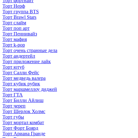
Торт фортнайт
Торт Нерф
Торт группа BTS
Торт Brawl Stars
Торт слайм
Торт поп арт
Торт Пеннивайз
Торт мафия
Торт k-pop
Торт очень странные дела
Торт андертейл
Торт приложение лайк
Торт ютуб
Торт Салли Фейс
Торт медведь валера
Торт кубик рубик
Торт маршмеллоу диджей
Торт ГТА
Торт Билли Айлиш
Торт череп
Торт Шерлок Холмс
Торт губы
Торт мортал комбат
Торт Форт Боярд
Торт Ариана Гранде