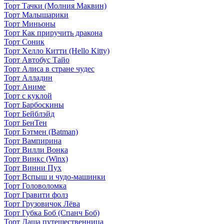
Торт Тачки (Молния Маквин)
Торт Малышарики
Торт Миньоны
Торт Как приручить дракона
Торт Соник
Торт Хелло Китти (Hello Kitty)
Торт Автобус Тайо
Торт Алиса в стране чудес
Торт Алладин
Торт Аниме
Торт с куклой
Торт Барбоскины
Торт Бейблэйд
Торт БенТен
Торт Бэтмен (Batman)
Торт Вампирина
Торт Вилли Вонка
Торт Винкс (Winx)
Торт Винни Пух
Торт Вспыш и чудо-машинки
Торт Головоломка
Торт Гравити фолз
Торт Грузовичок Лёва
Торт Губка Боб (Спанч Боб)
Торт Даша путешественница