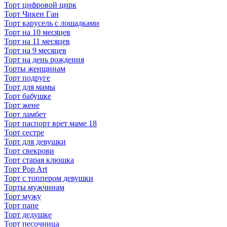
Торт цифровой цирк
Торт Чикен Ган
Торт карусель с лошадками
Торт на 10 месяцев
Торт на 11 месяцев
Торт на 9 месяцев
Торт на день рождения
Торты женщинам
Торт подруге
Торт для мамы
Торт бабушке
Торт жене
Торт ламбет
Торт паспорт врет маме 18
Торт сестре
Торт для девушки
Торт свекрови
Торт старая клюшка
Торт Pop Art
Торт с топпером девушки
Торты мужчинам
Торт мужу
Торт папе
Торт дедушке
Торт песочница