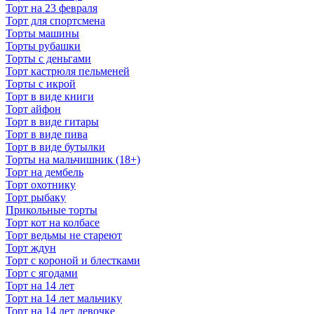
Торт на 23 февраля
Торт для спортсмена
Торты машины
Торты рубашки
Торты с деньгами
Торт кастрюля пельменей
Торты с икрой
Торт в виде книги
Торт айфон
Торт в виде гитары
Торт в виде пива
Торт в виде бутылки
Торты на мальчишник (18+)
Торт на дембель
Торт охотнику
Торт рыбаку
Прикольные торты
Торт кот на колбасе
Торт ведьмы не стареют
Торт ждун
Торт с короной и блестками
Торт с ягодами
Торт на 14 лет
Торт на 14 лет мальчику
Торт на 14 лет девочке