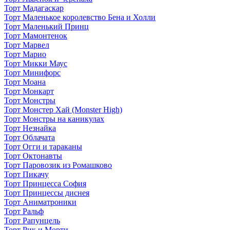
Торт Мадагаскар
Торт Маленькое королевство Бена и Холли
Торт Маленький Принц
Торт Мамонтенок
Торт Марвел
Торт Марио
Торт Микки Маус
Торт Минифорс
Торт Моана
Торт Монкарт
Торт Монстры
Торт Монстер Хай (Monster High)
Торт Монстры на каникулах
Торт Незнайка
Торт Облачата
Торт Огги и тараканы
Торт Октонавты
Торт Паровозик из Ромашково
Торт Пикачу
Торт Принцесса София
Торт Принцессы диснея
Торт Аниматроники
Торт Ральф
Торт Рапунцель
Торт Рик и Морти