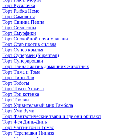
Торт Русалочка
Торт Рыбка Немо
Торт Самолеты
Торт Свинка Пеппа
Торт Симпсоны
Торт Смурфики
Торт Спокойной ночи малыши
Торт Стар против сил зла
Торт Супер крылья
Торт Супермен (Superman)
Торт Суперкрошки
Торт Тайная жизнь домашних животных
Торт Тима и Тома
Торт Тини Лав
Торт Тоботы
Торт Том и Анжела
Торт Три котенка
Торт Тролли
Торт Удивительный мир Гамбола
Торт Уми Зуми
Торт Фантастические твари и где они обитают
Торт Фея Динь-Динь
Торт Чаггинтон и Томас
Торт Черепашки Ниндзя