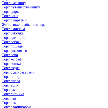
Торт охотнику
Торт путешественнику
Торт цирк
Торт баня
Торт с картами
Животные, рыбы и птицы
Торт с аистом
Торт бабочка
Торт единорог
Торт собака
Торт лошадь
Торт фламинго
Торт сова
Торт жираф
Торт кошка
Торт акула
Торт с динозаврами
Торт панда
Торт пчела
Торт волк
Торт ёж
Торт лисичка
Торт лев
Торт лама
Торт с капибарой