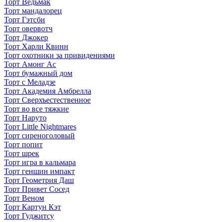
Торт Ведьмак
Торт мандалорец
Торт Гэтсби
Торт овервотч
Торт Джокер
Торт Харли Квинн
Торт охотники за привидениями
Торт Амонг Ас
Торт бумажный дом
Торт с Меладзе
Торт Академия Амбрелла
Торт Сверхъестественное
Торт во все тяжкие
Торт Наруто
Торт Little Nightmares
Торт сиреноголовый
Торт попит
Торт шрек
Торт игра в кальмара
Торт геншин импакт
Торт Геометрия Даш
Торт Привет Сосед
Торт Веном
Торт Картун Кэт
Торт Гуджитсу