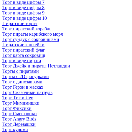
Торт в виде цифры 7
Торт в виде цифры 8
Торт в виде цифры 9
Торт в виде цифры 10
Пиратские торты
Торт пиратский корабль
Торт пираты карибского моря
Торт сундук с сокровищами
Пиратские капкейки
Торт пиратский флаг
Торт карта сокровищ
Торт в виде пирата
Торт Джейк и пираты Нетландии
Торты с пиратами
Торты с 2D фигурками
Торт с динозаврами
Торт Герои в масках
Торт Сказочный патруль
Торт Тиг и Лео
Торт Мимимишки
Торт Фиксики
Торт Смешарики
Торт Angry Birds
Торт Деревяшки
Торт куроми