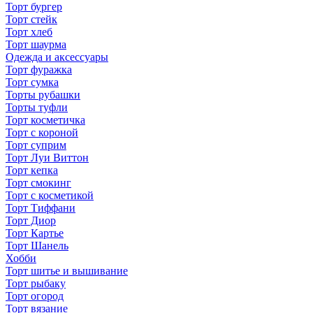
Торт бургер
Торт стейк
Торт хлеб
Торт шаурма
Одежда и аксессуары
Торт фуражка
Торт сумка
Торты рубашки
Торты туфли
Торт косметичка
Торт с короной
Торт суприм
Торт Луи Виттон
Торт кепка
Торт смокинг
Торт с косметикой
Торт Тиффани
Торт Диор
Торт Картье
Торт Шанель
Хобби
Торт шитье и вышивание
Торт рыбаку
Торт огород
Торт вязание