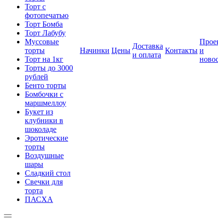
Торт с
фотопечатью
Торт Бомба
Торт Лабубу
Муссовые
Прое
Доставка
торты
Начинки
Цены
Контакты
и
и оплата
Торт на 1кг
ново
Торты до 3000
рублей
Бенто торты
Бомбочки с
маршмеллоу
Букет из
клубники в
шоколаде
Эротические
торты
Воздушные
шары
Сладкий стол
Свечки для
торта
ПАСХА