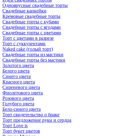
Одноярусные свадебные торты
Свадебные капкейки
Кремовые свадебные торты
Свадебные торты с кубами
Свадебные торты с ягодами
Свадебные торты с цветами
Торт с цветами в разрезе
Торт с суккулентами
Naked cake (голый торт)
Свадебные торты из мастики
Свадебные торты без мастики
Золотого цвета
Белого цвета
Синего цвета
Красного цвета
Сиреневого цвета
Фиолетового цвета
Розового цвета
Голубого цвета
Бело-синего цвета
Торт свидетельство о браке
Торт предложение руки и сердца
Торт Love is
Торт букет цветов