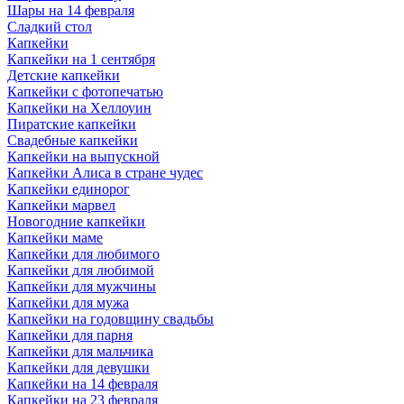
Шары на 14 февраля
Сладкий стол
Капкейки
Капкейки на 1 сентября
Детские капкейки
Капкейки с фотопечатью
Капкейки на Хеллоуин
Пиратские капкейки
Свадебные капкейки
Капкейки на выпускной
Капкейки Алиса в стране чудес
Капкейки единорог
Капкейки марвел
Новогодние капкейки
Капкейки маме
Капкейки для любимого
Капкейки для любимой
Капкейки для мужчины
Капкейки для мужа
Капкейки на годовщину свадьбы
Капкейки для парня
Капкейки для мальчика
Капкейки для девушки
Капкейки на 14 февраля
Капкейки на 23 февраля