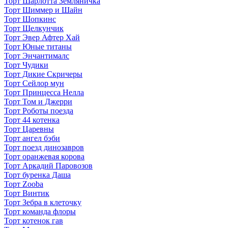
Торт Шарлотта Земляничка
Торт Шиммер и Шайн
Торт Шопкинс
Торт Щелкунчик
Торт Эвер Афтер Хай
Торт Юные титаны
Торт Энчантималс
Торт Чудики
Торт Дикие Скричеры
Торт Сейлор мун
Торт Принцесса Нелла
Торт Том и Джерри
Торт Роботы поезда
Торт 44 котенка
Торт Царевны
Торт ангел бэби
Торт поезд динозавров
Торт оранжевая корова
Торт Аркадий Паровозов
Торт буренка Даша
Торт Zooba
Торт Винтик
Торт Зебра в клеточку
Торт команда флоры
Торт котенок гав