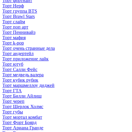
Торт фортнайт
Торт Нерф
Торт группа BTS
Торт Brawl Stars
Торт слайм
Торт поп арт
Торт Пеннивайз
Торт мафия
Торт k-pop
Торт очень странные дела
Торт андертейл
Торт приложение лайк
Торт ютуб
Торт Салли Фейс
Торт медведь валера
Торт кубик рубик
Торт маршмеллоу диджей
Торт ГТА
Торт Билли Айлиш
Торт череп
Торт Шерлок Холмс
Торт губы
Торт мортал комбат
Торт Форт Боярд
Торт Ариана Гранде