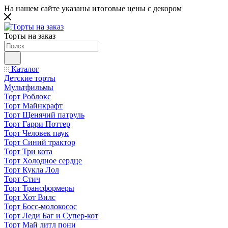
На нашем сайте указаны итоговые цены с декором
Торты на заказ
Каталог
Детские торты
Мультфильмы
Торт Роблокс
Торт Майнкрафт
Торт Щенячий патруль
Торт Гарри Поттер
Торт Человек паук
Торт Синий трактор
Торт Три кота
Торт Холодное сердце
Торт Кукла Лол
Торт Стич
Торт Трансформеры
Торт Хот Вилс
Торт Босс-молокосос
Торт Леди Баг и Супер-кот
Торт Май литл пони