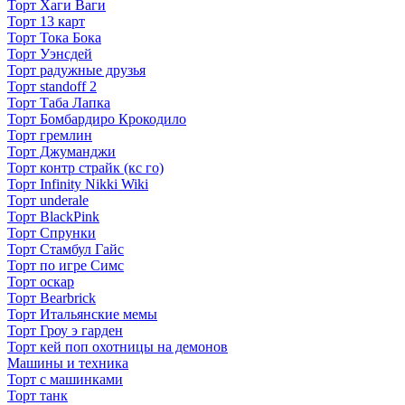
Торт Хаги Ваги
Торт 13 карт
Торт Тока Бока
Торт Уэнсдей
Торт радужные друзья
Торт standoff 2
Торт Таба Лапка
Торт Бомбардиро Крокодило
Торт гремлин
Торт Джуманджи
Торт контр страйк (кс го)
Торт Infinity Nikki Wiki
Торт underale
Торт BlackPink
Торт Спрунки
Торт Стамбул Гайс
Торт по игре Симс
Торт оскар
Торт Bearbrick
Торт Итальянские мемы
Торт Гроу э гарден
Торт кей поп охотницы на демонов
Машины и техника
Торт с машинками
Торт танк