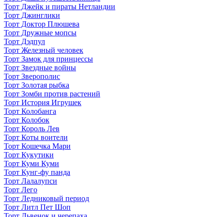
Торт Джейк и пираты Нетландии
Торт Джинглики
Торт Доктор Плюшева
Торт Дружные мопсы
Торт Дэдпул
Торт Железный человек
Торт Замок для принцессы
Торт Звездные войны
Торт Зверополис
Торт Золотая рыбка
Торт Зомби против растений
Торт История Игрушек
Торт Колобанга
Торт Колобок
Торт Король Лев
Торт Коты воители
Торт Кошечка Мари
Торт Кукутики
Торт Куми Куми
Торт Кунг-фу панда
Торт Лалалупси
Торт Лего
Торт Ледниковый период
Торт Литл Пет Шоп
Торт Львенок и черепаха