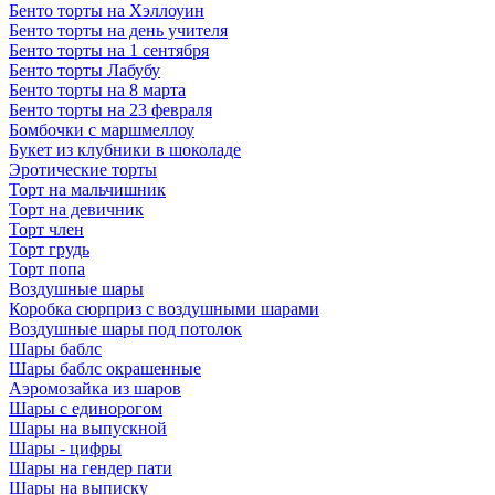
Бенто торты на Хэллоуин
Бенто торты на день учителя
Бенто торты на 1 сентября
Бенто торты Лабубу
Бенто торты на 8 марта
Бенто торты на 23 февраля
Бомбочки с маршмеллоу
Букет из клубники в шоколаде
Эротические торты
Торт на мальчишник
Торт на девичник
Торт член
Торт грудь
Торт попа
Воздушные шары
Коробка сюрприз с воздушными шарами
Воздушные шары под потолок
Шары баблс
Шары баблс окрашенные
Аэромозайка из шаров
Шары с единорогом
Шары на выпускной
Шары - цифры
Шары на гендер пати
Шары на выписку