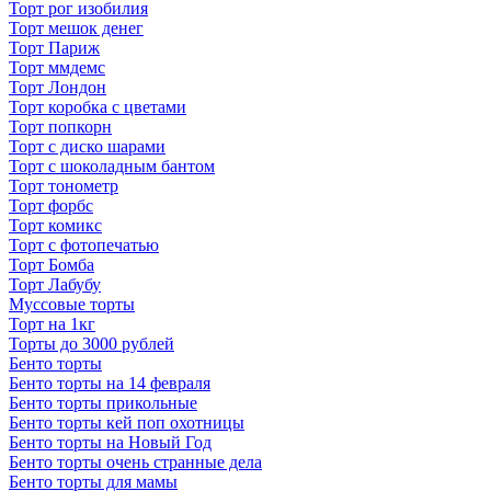
Торт рог изобилия
Торт мешок денег
Торт Париж
Торт ммдемс
Торт Лондон
Торт коробка с цветами
Торт попкорн
Торт с диско шарами
Торт с шоколадным бантом
Торт тонометр
Торт форбс
Торт комикс
Торт с фотопечатью
Торт Бомба
Торт Лабубу
Муссовые торты
Торт на 1кг
Торты до 3000 рублей
Бенто торты
Бенто торты на 14 февраля
Бенто торты прикольные
Бенто торты кей поп охотницы
Бенто торты на Новый Год
Бенто торты очень странные дела
Бенто торты для мамы