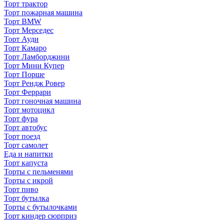
Торт трактор
Торт пожарная машина
Торт BMW
Торт Мерседес
Торт Ауди
Торт Камаро
Торт Ламборджини
Торт Мини Купер
Торт Порше
Торт Рендж Ровер
Торт Феррари
Торт гоночная машина
Торт мотоцикл
Торт фура
Торт автобус
Торт поезд
Торт самолет
Еда и напитки
Торт капуста
Торты с пельменями
Торты с икрой
Торт пиво
Торт бутылка
Торты с бутылочками
Торт киндер сюрприз