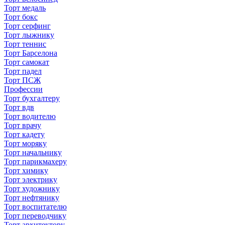
Торт медаль
Торт бокс
Торт серфинг
Торт лыжнику
Торт теннис
Торт Барселона
Торт самокат
Торт падел
Торт ПСЖ
Профессии
Торт бухгалтеру
Торт вдв
Торт водителю
Торт врачу
Торт кадету
Торт моряку
Торт начальнику
Торт парикмахеру
Торт химику
Торт электрику
Торт художнику
Торт нефтянику
Торт воспитателю
Торт переводчику
Торт архитектору