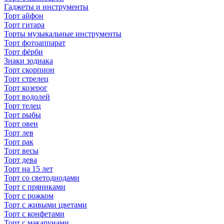
Гаджеты и инструменты
Торт айфон
Торт гитара
Торты музыкальные инструменты
Торт фотоаппарат
Торт фёрби
Знаки зодиака
Торт скорпион
Торт стрелец
Торт козерог
Торт водолей
Торт телец
Торт рыбы
Торт овен
Торт лев
Торт рак
Торт весы
Торт дева
Торт на 15 лет
Торт со светодиодами
Торт с пряниками
Торт с рожком
Торт с живыми цветами
Торт с конфетами
Торт с макарунами