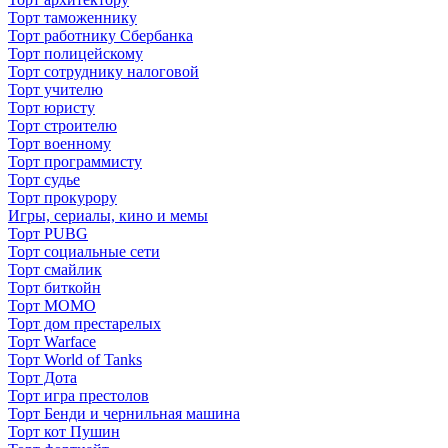
Торт таможеннику
Торт работнику Сбербанка
Торт полицейскому
Торт сотруднику налоговой
Торт учителю
Торт юристу
Торт строителю
Торт военному
Торт программисту
Торт судье
Торт прокурору
Игры, сериалы, кино и мемы
Торт PUBG
Торт социальные сети
Торт смайлик
Торт биткойн
Торт МОМО
Торт дом престарелых
Торт Warface
Торт World of Tanks
Торт Дота
Торт игра престолов
Торт Бенди и чернильная машина
Торт кот Пушин