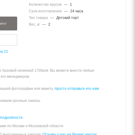
Количество ярусов
—
1
Срок изготовления
—
24 часа
Тип товара
—
Детский торт
ЗИНУ
Вес, кг
—
2
на 21
 с базовой начинкой 1700р/кг. Вы можете внести любые
 его менеджером.
 вашей фотографии или макету,
просто отправьте его нам
нимаем срочные заказы.
 подробности.
ами по Москве и Московской области
00 выполненных заказов.
Отзывы о нас на Яндекс картах