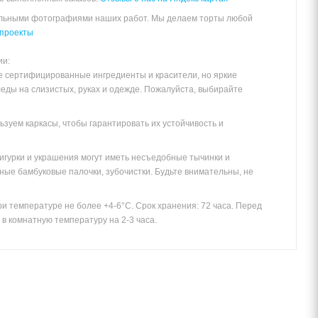
альными фотографиями наших работ. Мы делаем торты любой
проекты
ии:
е сертифицированные ингредиенты и красители, но яркие
леды на слизистых, руках и одежде. Пожалуйста, выбирайте
зуем каркасы, чтобы гарантировать их устойчивость и
игурки и украшения могут иметь несъедобные тычинки и
ные бамбуковые палочки, зубочистки. Будьте внимательны, не
и температуре не более +4-6°С. Срок хранения: 72 часа. Перед
в комнатную температуру на 2-3 часа.