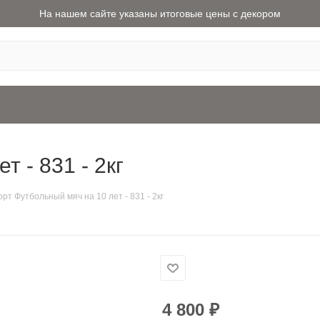
На нашем сайте указаны итоговые цены с декором
т - 831 - 2кг
орт Футбольный мяч на 10 лет - 831 - 2кг
4 800
₽