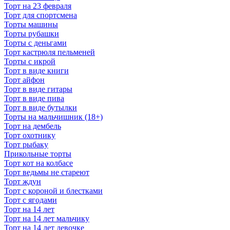
Торт на 23 февраля
Торт для спортсмена
Торты машины
Торты рубашки
Торты с деньгами
Торт кастрюля пельменей
Торты с икрой
Торт в виде книги
Торт айфон
Торт в виде гитары
Торт в виде пива
Торт в виде бутылки
Торты на мальчишник (18+)
Торт на дембель
Торт охотнику
Торт рыбаку
Прикольные торты
Торт кот на колбасе
Торт ведьмы не стареют
Торт ждун
Торт с короной и блестками
Торт с ягодами
Торт на 14 лет
Торт на 14 лет мальчику
Торт на 14 лет девочке