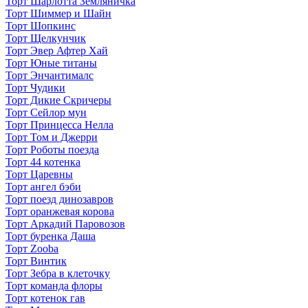
Торт Шарлотта Земляничка
Торт Шиммер и Шайн
Торт Шопкинс
Торт Щелкунчик
Торт Эвер Афтер Хай
Торт Юные титаны
Торт Энчантималс
Торт Чудики
Торт Дикие Скричеры
Торт Сейлор мун
Торт Принцесса Нелла
Торт Том и Джерри
Торт Роботы поезда
Торт 44 котенка
Торт Царевны
Торт ангел бэби
Торт поезд динозавров
Торт оранжевая корова
Торт Аркадий Паровозов
Торт буренка Даша
Торт Zooba
Торт Винтик
Торт Зебра в клеточку
Торт команда флоры
Торт котенок гав