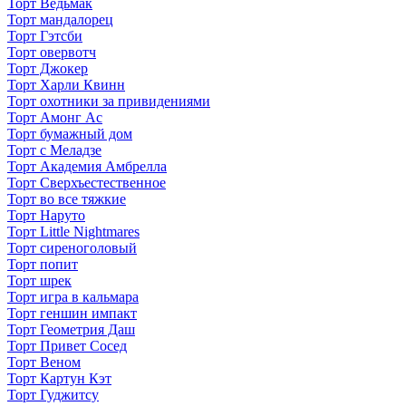
Торт Ведьмак
Торт мандалорец
Торт Гэтсби
Торт овервотч
Торт Джокер
Торт Харли Квинн
Торт охотники за привидениями
Торт Амонг Ас
Торт бумажный дом
Торт с Меладзе
Торт Академия Амбрелла
Торт Сверхъестественное
Торт во все тяжкие
Торт Наруто
Торт Little Nightmares
Торт сиреноголовый
Торт попит
Торт шрек
Торт игра в кальмара
Торт геншин импакт
Торт Геометрия Даш
Торт Привет Сосед
Торт Веном
Торт Картун Кэт
Торт Гуджитсу