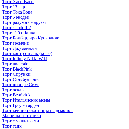
Торт Хаги Ваги
Торт 13 карт
Торт Тока Бока
Торт Уэнсдей
Торт радужные друзья
Торт standoff 2
Торт Таба Лапка
Торт Бомбардиро Крокодило
Торт гремлин
Торт Джуманджи
Торт контр страйк (кс го)
Торт Infinity Nikki Wiki
Торт underale
Торт BlackPink
Торт Спрунки
Торт Стамбул Гайс
Торт по игре Симс
Торт оскар
Торт Bearbrick
Торт Итальянские мемы
Торт Гроу э гарден
Торт кей поп охотницы на демонов
Машины и техника
Торт с машинками
Торт танк