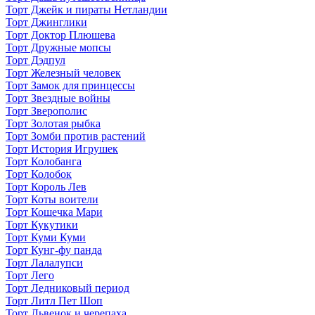
Торт Джейк и пираты Нетландии
Торт Джинглики
Торт Доктор Плюшева
Торт Дружные мопсы
Торт Дэдпул
Торт Железный человек
Торт Замок для принцессы
Торт Звездные войны
Торт Зверополис
Торт Золотая рыбка
Торт Зомби против растений
Торт История Игрушек
Торт Колобанга
Торт Колобок
Торт Король Лев
Торт Коты воители
Торт Кошечка Мари
Торт Кукутики
Торт Куми Куми
Торт Кунг-фу панда
Торт Лалалупси
Торт Лего
Торт Ледниковый период
Торт Литл Пет Шоп
Торт Львенок и черепаха