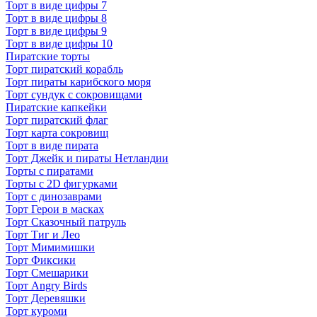
Торт в виде цифры 7
Торт в виде цифры 8
Торт в виде цифры 9
Торт в виде цифры 10
Пиратские торты
Торт пиратский корабль
Торт пираты карибского моря
Торт сундук с сокровищами
Пиратские капкейки
Торт пиратский флаг
Торт карта сокровищ
Торт в виде пирата
Торт Джейк и пираты Нетландии
Торты с пиратами
Торты с 2D фигурками
Торт с динозаврами
Торт Герои в масках
Торт Сказочный патруль
Торт Тиг и Лео
Торт Мимимишки
Торт Фиксики
Торт Смешарики
Торт Angry Birds
Торт Деревяшки
Торт куроми