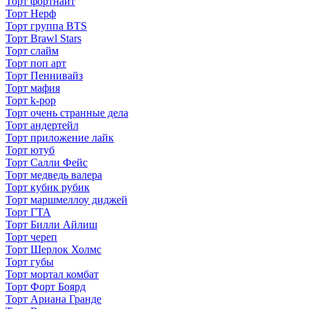
Торт фортнайт
Торт Нерф
Торт группа BTS
Торт Brawl Stars
Торт слайм
Торт поп арт
Торт Пеннивайз
Торт мафия
Торт k-pop
Торт очень странные дела
Торт андертейл
Торт приложение лайк
Торт ютуб
Торт Салли Фейс
Торт медведь валера
Торт кубик рубик
Торт маршмеллоу диджей
Торт ГТА
Торт Билли Айлиш
Торт череп
Торт Шерлок Холмс
Торт губы
Торт мортал комбат
Торт Форт Боярд
Торт Ариана Гранде