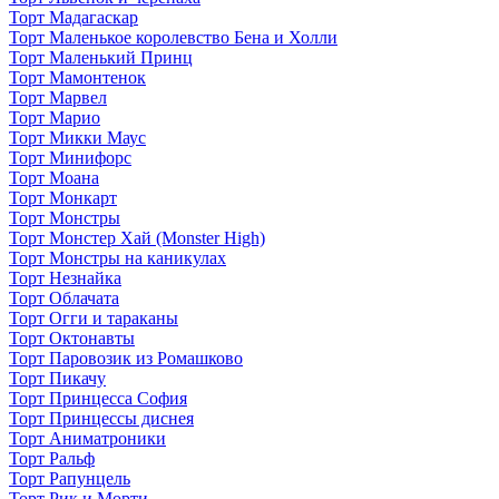
Торт Мадагаскар
Торт Маленькое королевство Бена и Холли
Торт Маленький Принц
Торт Мамонтенок
Торт Марвел
Торт Марио
Торт Микки Маус
Торт Минифорс
Торт Моана
Торт Монкарт
Торт Монстры
Торт Монстер Хай (Monster High)
Торт Монстры на каникулах
Торт Незнайка
Торт Облачата
Торт Огги и тараканы
Торт Октонавты
Торт Паровозик из Ромашково
Торт Пикачу
Торт Принцесса София
Торт Принцессы диснея
Торт Аниматроники
Торт Ральф
Торт Рапунцель
Торт Рик и Морти