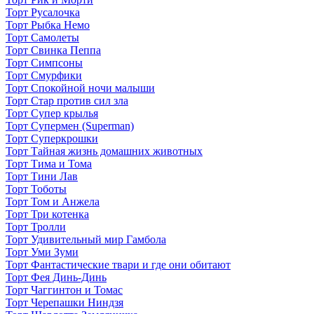
Торт Русалочка
Торт Рыбка Немо
Торт Самолеты
Торт Свинка Пеппа
Торт Симпсоны
Торт Смурфики
Торт Спокойной ночи малыши
Торт Стар против сил зла
Торт Супер крылья
Торт Супермен (Superman)
Торт Суперкрошки
Торт Тайная жизнь домашних животных
Торт Тима и Тома
Торт Тини Лав
Торт Тоботы
Торт Том и Анжела
Торт Три котенка
Торт Тролли
Торт Удивительный мир Гамбола
Торт Уми Зуми
Торт Фантастические твари и где они обитают
Торт Фея Динь-Динь
Торт Чаггинтон и Томас
Торт Черепашки Ниндзя