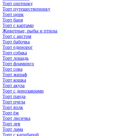
Торт охотнику
Торт путешественнику
Торт цирк
Торт баня
Торт с картами
Животные, рыбы и птицы
Торт с аистом
Торт бабочка
Торт единорог
Торт собака
Торт лошадь
Торт фламинго
Торт сова
Торт жираф
Торт кошка
Торт акула
Торт с динозаврами
Торт панда
Торт пчела
Торт волк
Торт ёж
Торт лисичка
Торт лев
Торт лама
Торт с капибарой