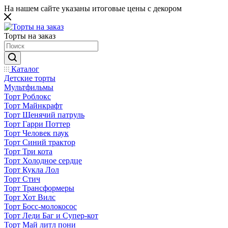
На нашем сайте указаны итоговые цены с декором
Торты на заказ
Каталог
Детские торты
Мультфильмы
Торт Роблокс
Торт Майнкрафт
Торт Щенячий патруль
Торт Гарри Поттер
Торт Человек паук
Торт Синий трактор
Торт Три кота
Торт Холодное сердце
Торт Кукла Лол
Торт Стич
Торт Трансформеры
Торт Хот Вилс
Торт Босс-молокосос
Торт Леди Баг и Супер-кот
Торт Май литл пони