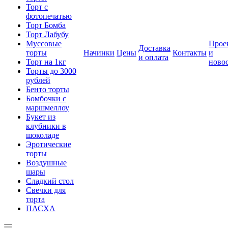
Торт с
фотопечатью
Торт Бомба
Торт Лабубу
Муссовые
Прое
Доставка
торты
Начинки
Цены
Контакты
и
и оплата
Торт на 1кг
ново
Торты до 3000
рублей
Бенто торты
Бомбочки с
маршмеллоу
Букет из
клубники в
шоколаде
Эротические
торты
Воздушные
шары
Сладкий стол
Свечки для
торта
ПАСХА