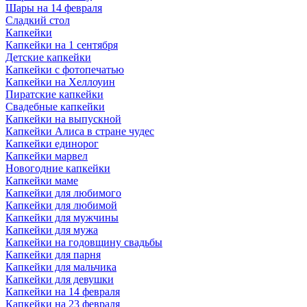
Шары на 14 февраля
Сладкий стол
Капкейки
Капкейки на 1 сентября
Детские капкейки
Капкейки с фотопечатью
Капкейки на Хеллоуин
Пиратские капкейки
Свадебные капкейки
Капкейки на выпускной
Капкейки Алиса в стране чудес
Капкейки единорог
Капкейки марвел
Новогодние капкейки
Капкейки маме
Капкейки для любимого
Капкейки для любимой
Капкейки для мужчины
Капкейки для мужа
Капкейки на годовщину свадьбы
Капкейки для парня
Капкейки для мальчика
Капкейки для девушки
Капкейки на 14 февраля
Капкейки на 23 февраля