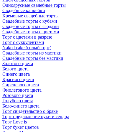
Одноярусные свадебные торты
Свадебные капкейки
Кремовые свадебные торты
Свадебные торты с кубами
Свадебные торты с ягодами
Свадебные торты с цветами
Торт с цветами в разрезе
Торт с суккулентами
Naked cake (голый торт)
Свадебные торты из мастики
Свадебные торты без мастики
Золотого цвета
Белого цвета
Синего цвета
Красного цвета
Сиреневого цвета
Фиолетового цвета
Розового цвета
Голубого цвета
Бело-синего цвета
Торт свидетельство о браке
Торт предложение руки и сердца
Торт Love is
Торт букет цветов