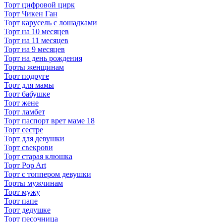
Торт цифровой цирк
Торт Чикен Ган
Торт карусель с лошадками
Торт на 10 месяцев
Торт на 11 месяцев
Торт на 9 месяцев
Торт на день рождения
Торты женщинам
Торт подруге
Торт для мамы
Торт бабушке
Торт жене
Торт ламбет
Торт паспорт врет маме 18
Торт сестре
Торт для девушки
Торт свекрови
Торт старая клюшка
Торт Pop Art
Торт с топпером девушки
Торты мужчинам
Торт мужу
Торт папе
Торт дедушке
Торт песочница