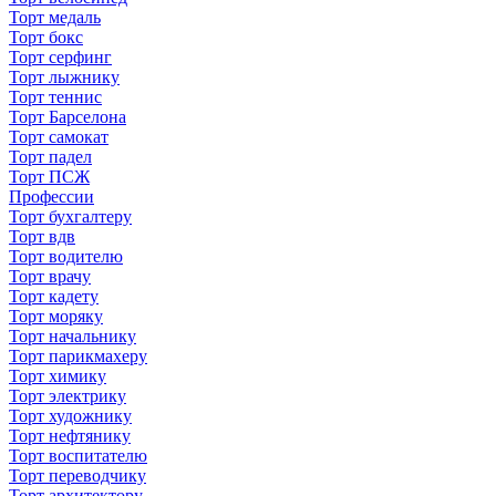
Торт медаль
Торт бокс
Торт серфинг
Торт лыжнику
Торт теннис
Торт Барселона
Торт самокат
Торт падел
Торт ПСЖ
Профессии
Торт бухгалтеру
Торт вдв
Торт водителю
Торт врачу
Торт кадету
Торт моряку
Торт начальнику
Торт парикмахеру
Торт химику
Торт электрику
Торт художнику
Торт нефтянику
Торт воспитателю
Торт переводчику
Торт архитектору