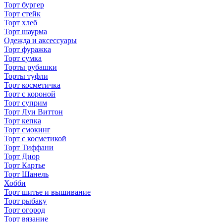
Торт бургер
Торт стейк
Торт хлеб
Торт шаурма
Одежда и аксессуары
Торт фуражка
Торт сумка
Торты рубашки
Торты туфли
Торт косметичка
Торт с короной
Торт суприм
Торт Луи Виттон
Торт кепка
Торт смокинг
Торт с косметикой
Торт Тиффани
Торт Диор
Торт Картье
Торт Шанель
Хобби
Торт шитье и вышивание
Торт рыбаку
Торт огород
Торт вязание