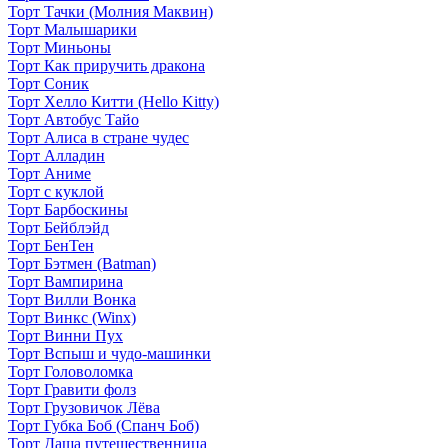
Торт Тачки (Молния Маквин)
Торт Малышарики
Торт Миньоны
Торт Как приручить дракона
Торт Соник
Торт Хелло Китти (Hello Kitty)
Торт Автобус Тайо
Торт Алиса в стране чудес
Торт Алладин
Торт Аниме
Торт с куклой
Торт Барбоскины
Торт Бейблэйд
Торт БенТен
Торт Бэтмен (Batman)
Торт Вампирина
Торт Вилли Вонка
Торт Винкс (Winx)
Торт Винни Пух
Торт Вспыш и чудо-машинки
Торт Головоломка
Торт Гравити фолз
Торт Грузовичок Лёва
Торт Губка Боб (Спанч Боб)
Торт Даша путешественница