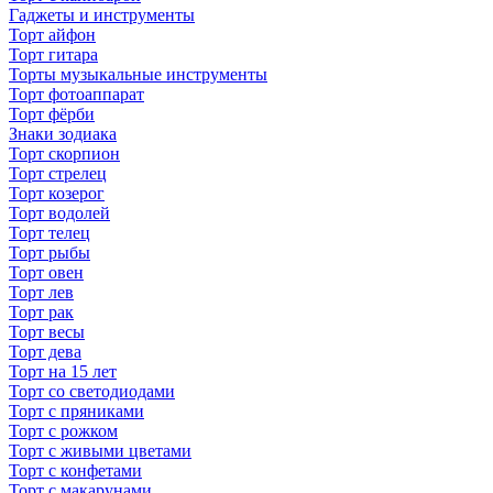
Гаджеты и инструменты
Торт айфон
Торт гитара
Торты музыкальные инструменты
Торт фотоаппарат
Торт фёрби
Знаки зодиака
Торт скорпион
Торт стрелец
Торт козерог
Торт водолей
Торт телец
Торт рыбы
Торт овен
Торт лев
Торт рак
Торт весы
Торт дева
Торт на 15 лет
Торт со светодиодами
Торт с пряниками
Торт с рожком
Торт с живыми цветами
Торт с конфетами
Торт с макарунами