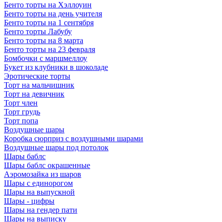
Бенто торты на Хэллоуин
Бенто торты на день учителя
Бенто торты на 1 сентября
Бенто торты Лабубу
Бенто торты на 8 марта
Бенто торты на 23 февраля
Бомбочки с маршмеллоу
Букет из клубники в шоколаде
Эротические торты
Торт на мальчишник
Торт на девичник
Торт член
Торт грудь
Торт попа
Воздушные шары
Коробка сюрприз с воздушными шарами
Воздушные шары под потолок
Шары баблс
Шары баблс окрашенные
Аэромозайка из шаров
Шары с единорогом
Шары на выпускной
Шары - цифры
Шары на гендер пати
Шары на выписку