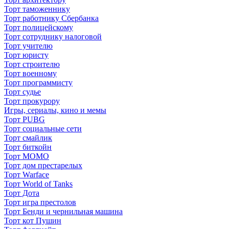
Торт таможеннику
Торт работнику Сбербанка
Торт полицейскому
Торт сотруднику налоговой
Торт учителю
Торт юристу
Торт строителю
Торт военному
Торт программисту
Торт судье
Торт прокурору
Игры, сериалы, кино и мемы
Торт PUBG
Торт социальные сети
Торт смайлик
Торт биткойн
Торт МОМО
Торт дом престарелых
Торт Warface
Торт World of Tanks
Торт Дота
Торт игра престолов
Торт Бенди и чернильная машина
Торт кот Пушин