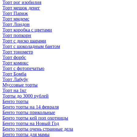
Торт рог изобилия
Торт мешок денег
Торт Париж
Торт ммдемс
Торт Лондон
Торт коробка с цветами
Торт попкорн
Торт с диско шарами
Торт с шоколадным бантом
Торт тонометр
Торт форбс
Торт комикс
Торт с фотопечатью
Торт Бомба
Торт Лабубу
Муссовые торты
Торт на 1кг
Торты до 3000 рублей
Бенто торты
Бенто торты на 14 февраля
Бенто торты прикольные
Бенто торты кей поп охотницы
Бенто торты на Новый Год
Бенто торты очень странные дела
Бенто торты для мамы