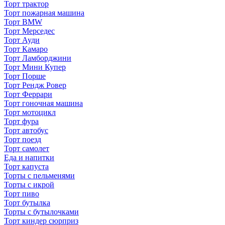
Торт трактор
Торт пожарная машина
Торт BMW
Торт Мерседес
Торт Ауди
Торт Камаро
Торт Ламборджини
Торт Мини Купер
Торт Порше
Торт Рендж Ровер
Торт Феррари
Торт гоночная машина
Торт мотоцикл
Торт фура
Торт автобус
Торт поезд
Торт самолет
Еда и напитки
Торт капуста
Торты с пельменями
Торты с икрой
Торт пиво
Торт бутылка
Торты с бутылочками
Торт киндер сюрприз