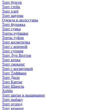
Торт бургер
Торт стейк
Торт хлеб
Торт шаурма
Одежда и аксессуары
Торт фуражка
Торт сумка
Торты рубашки
Торты туфли
Торт косметичка
Торт с короной
Торт суприм
Торт Луи Виттон
Торт кепка
Торт смокинг
Торт с косметикой
Торт Тиффани
Торт Диор
Торт Картье
Торт Шанель
Хобби
Торт шитье и вышивание
Торт рыбаку
Торт огород
Торт вязание