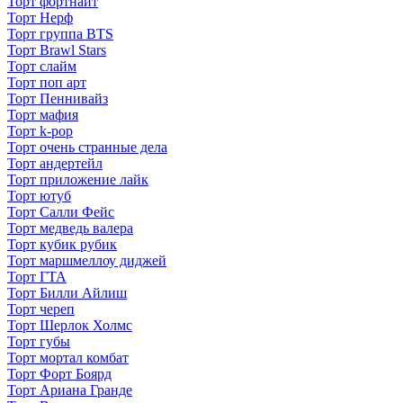
Торт фортнайт
Торт Нерф
Торт группа BTS
Торт Brawl Stars
Торт слайм
Торт поп арт
Торт Пеннивайз
Торт мафия
Торт k-pop
Торт очень странные дела
Торт андертейл
Торт приложение лайк
Торт ютуб
Торт Салли Фейс
Торт медведь валера
Торт кубик рубик
Торт маршмеллоу диджей
Торт ГТА
Торт Билли Айлиш
Торт череп
Торт Шерлок Холмс
Торт губы
Торт мортал комбат
Торт Форт Боярд
Торт Ариана Гранде