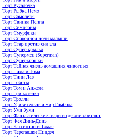
Торт Русалочка
Торт Рыбка Немо
Торт Самолеты
Торт Свинка Пеппа
Торт Симпсоны
Торт Смурфики
Торт Спокойной ночи малыши
Торт Стар против сил зла
Торт Супер крылья
Торт Супермен (Superman)
Торт Суперкрошки
Торт Тайная жизнь домашних животных
Торт Тима и Тома
Торт Тини Лав
Торт Тоботы
Торт Том и Анжела
Торт Три котенка
Торт Тролли
Торт Удивительный мир Гамбола
Торт Уми Зуми
Торт Фантастические твари и где они обитают
Торт Фея Динь-Динь
Торт Чаггинтон и Томас
Торт Черепашки Ниндзя