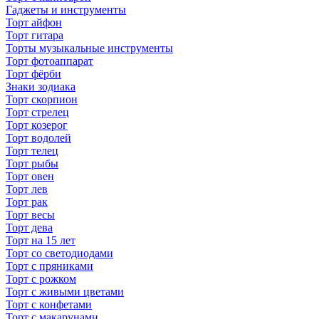
Гаджеты и инструменты
Торт айфон
Торт гитара
Торты музыкальные инструменты
Торт фотоаппарат
Торт фёрби
Знаки зодиака
Торт скорпион
Торт стрелец
Торт козерог
Торт водолей
Торт телец
Торт рыбы
Торт овен
Торт лев
Торт рак
Торт весы
Торт дева
Торт на 15 лет
Торт со светодиодами
Торт с пряниками
Торт с рожком
Торт с живыми цветами
Торт с конфетами
Торт с макарунами