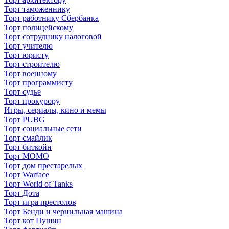
Торт таможеннику
Торт работнику Сбербанка
Торт полицейскому
Торт сотруднику налоговой
Торт учителю
Торт юристу
Торт строителю
Торт военному
Торт программисту
Торт судье
Торт прокурору
Игры, сериалы, кино и мемы
Торт PUBG
Торт социальные сети
Торт смайлик
Торт биткойн
Торт МОМО
Торт дом престарелых
Торт Warface
Торт World of Tanks
Торт Дота
Торт игра престолов
Торт Бенди и чернильная машина
Торт кот Пушин