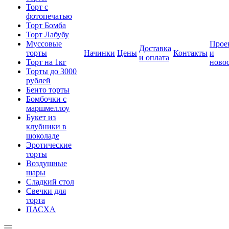
Торт с
фотопечатью
Торт Бомба
Торт Лабубу
Муссовые
Прое
Доставка
торты
Начинки
Цены
Контакты
и
и оплата
Торт на 1кг
ново
Торты до 3000
рублей
Бенто торты
Бомбочки с
маршмеллоу
Букет из
клубники в
шоколаде
Эротические
торты
Воздушные
шары
Сладкий стол
Свечки для
торта
ПАСХА