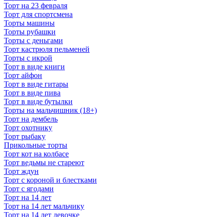
Торт на 23 февраля
Торт для спортсмена
Торты машины
Торты рубашки
Торты с деньгами
Торт кастрюля пельменей
Торты с икрой
Торт в виде книги
Торт айфон
Торт в виде гитары
Торт в виде пива
Торт в виде бутылки
Торты на мальчишник (18+)
Торт на дембель
Торт охотнику
Торт рыбаку
Прикольные торты
Торт кот на колбасе
Торт ведьмы не стареют
Торт ждун
Торт с короной и блестками
Торт с ягодами
Торт на 14 лет
Торт на 14 лет мальчику
Торт на 14 лет девочке