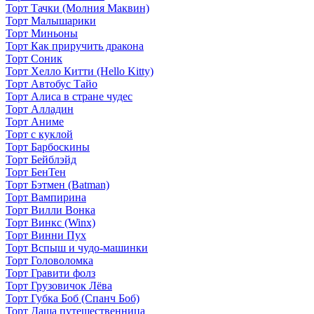
Торт Тачки (Молния Маквин)
Торт Малышарики
Торт Миньоны
Торт Как приручить дракона
Торт Соник
Торт Хелло Китти (Hello Kitty)
Торт Автобус Тайо
Торт Алиса в стране чудес
Торт Алладин
Торт Аниме
Торт с куклой
Торт Барбоскины
Торт Бейблэйд
Торт БенТен
Торт Бэтмен (Batman)
Торт Вампирина
Торт Вилли Вонка
Торт Винкс (Winx)
Торт Винни Пух
Торт Вспыш и чудо-машинки
Торт Головоломка
Торт Гравити фолз
Торт Грузовичок Лёва
Торт Губка Боб (Спанч Боб)
Торт Даша путешественница