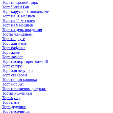
Торт цифровой цирк
Торт Чикен Ган
Торт карусель с лошадками
Торт на 10 месяцев
Торт на 11 месяцев
Торт на 9 месяцев
Торт на день рождения
Торты женщинам
Торт подруге
Торт для мамы
Торт бабушке
Торт жене
Торт ламбет
Торт паспорт врет маме 18
Торт сестре
Торт для девушки
Торт свекрови
Торт старая клюшка
Торт Pop Art
Торт с топпером девушки
Торты мужчинам
Торт мужу
Торт папе
Торт дедушке
Торт песочница