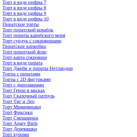
Торт в виде цифры 7
Торт в виде цифры 8
Торт в виде цифры 9
Торт в виде цифры 10
Пиратские торты
Торт пиратский корабль
Торт пираты карибского моря
Торт сундук с сокровищами
Пиратские капкейки
Торт пиратский флаг
Торт карта сокровищ
Торт в виде пирата
Торт Джейк и пираты Нетландии
Торты с пиратами
Торты с 2D фигурками
Торт с динозаврами
Торт Герои в масках
Торт Сказочный патруль
Торт Тиг и Лео
Торт Мимимишки
Торт Фиксики
Торт Смешарики
Торт Angry Birds
Торт Деревяшки
Торт куроми