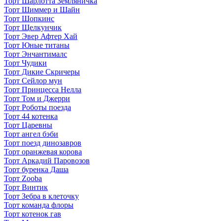
Торт Шарлотта Земляничка
Торт Шиммер и Шайн
Торт Шопкинс
Торт Щелкунчик
Торт Эвер Афтер Хай
Торт Юные титаны
Торт Энчантималс
Торт Чудики
Торт Дикие Скричеры
Торт Сейлор мун
Торт Принцесса Нелла
Торт Том и Джерри
Торт Роботы поезда
Торт 44 котенка
Торт Царевны
Торт ангел бэби
Торт поезд динозавров
Торт оранжевая корова
Торт Аркадий Паровозов
Торт буренка Даша
Торт Zooba
Торт Винтик
Торт Зебра в клеточку
Торт команда флоры
Торт котенок гав