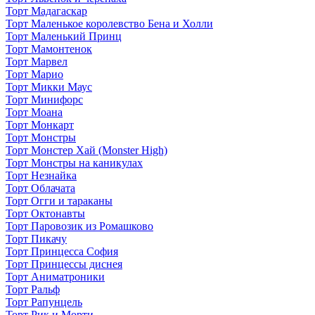
Торт Мадагаскар
Торт Маленькое королевство Бена и Холли
Торт Маленький Принц
Торт Мамонтенок
Торт Марвел
Торт Марио
Торт Микки Маус
Торт Минифорс
Торт Моана
Торт Монкарт
Торт Монстры
Торт Монстер Хай (Monster High)
Торт Монстры на каникулах
Торт Незнайка
Торт Облачата
Торт Огги и тараканы
Торт Октонавты
Торт Паровозик из Ромашково
Торт Пикачу
Торт Принцесса София
Торт Принцессы диснея
Торт Аниматроники
Торт Ральф
Торт Рапунцель
Торт Рик и Морти