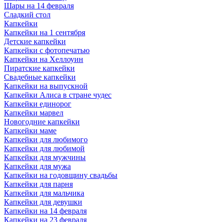
Шары на 14 февраля
Сладкий стол
Капкейки
Капкейки на 1 сентября
Детские капкейки
Капкейки с фотопечатью
Капкейки на Хеллоуин
Пиратские капкейки
Свадебные капкейки
Капкейки на выпускной
Капкейки Алиса в стране чудес
Капкейки единорог
Капкейки марвел
Новогодние капкейки
Капкейки маме
Капкейки для любимого
Капкейки для любимой
Капкейки для мужчины
Капкейки для мужа
Капкейки на годовщину свадьбы
Капкейки для парня
Капкейки для мальчика
Капкейки для девушки
Капкейки на 14 февраля
Капкейки на 23 февраля