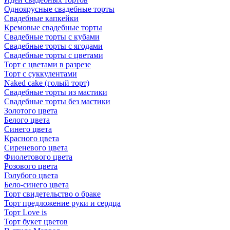
Одноярусные свадебные торты
Свадебные капкейки
Кремовые свадебные торты
Свадебные торты с кубами
Свадебные торты с ягодами
Свадебные торты с цветами
Торт с цветами в разрезе
Торт с суккулентами
Naked cake (голый торт)
Свадебные торты из мастики
Свадебные торты без мастики
Золотого цвета
Белого цвета
Синего цвета
Красного цвета
Сиреневого цвета
Фиолетового цвета
Розового цвета
Голубого цвета
Бело-синего цвета
Торт свидетельство о браке
Торт предложение руки и сердца
Торт Love is
Торт букет цветов