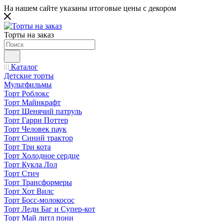
На нашем сайте указаны итоговые цены с декором
Торты на заказ
Каталог
Детские торты
Мультфильмы
Торт Роблокс
Торт Майнкрафт
Торт Щенячий патруль
Торт Гарри Поттер
Торт Человек паук
Торт Синий трактор
Торт Три кота
Торт Холодное сердце
Торт Кукла Лол
Торт Стич
Торт Трансформеры
Торт Хот Вилс
Торт Босс-молокосос
Торт Леди Баг и Супер-кот
Торт Май литл пони