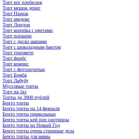
Торт рог изобилия
Торт мешок денег
Торт Париж
Торт ммдемс
Торт Лондон
Торт коробка с цветами
Торт попкорн
Торт с диско шарами
Торт с шоколадным бантом
Торт тонометр
Торт форбс
Торт комикс
Торт с фотопечатью
Торт Бомба
Торт Лабубу
Муссовые торты
Торт на 1кг
Торты до 3000 рублей
Бенто торты
Бенто торты на 14 февраля
Бенто торты прикольные
Бенто торты кей поп охотницы
Бенто торты на Новый Год
Бенто торты очень странные дела
Бенто торты для мамы