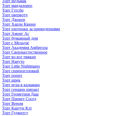
Торт Ведьмак
Торт мандалорец
Торт Гэтсби
Торт овервотч
Торт Джокер
Торт Харли Квинн
Торт охотники за привидениями
Торт Амонг Ас
Торт бумажный дом
Торт с Меладзе
Торт Академия Амбрелла
Торт Сверхъестественное
Торт во все тяжкие
Торт Наруто
Торт Little Nightmares
Торт сиреноголовый
Торт попит
Торт шрек
Торт игра в кальмара
Торт геншин импакт
Торт Геометрия Даш
Торт Привет Сосед
Торт Веном
Торт Картун Кэт
Торт Гуджитсу