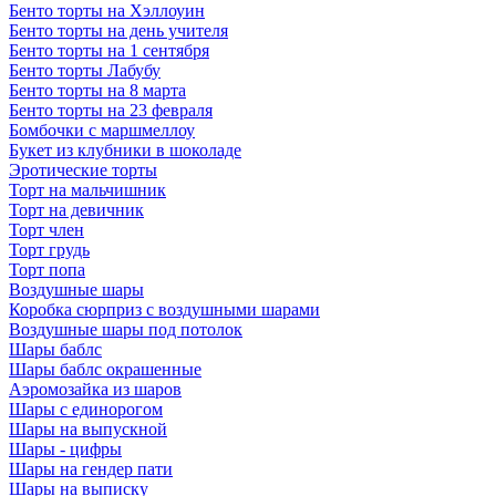
Бенто торты на Хэллоуин
Бенто торты на день учителя
Бенто торты на 1 сентября
Бенто торты Лабубу
Бенто торты на 8 марта
Бенто торты на 23 февраля
Бомбочки с маршмеллоу
Букет из клубники в шоколаде
Эротические торты
Торт на мальчишник
Торт на девичник
Торт член
Торт грудь
Торт попа
Воздушные шары
Коробка сюрприз с воздушными шарами
Воздушные шары под потолок
Шары баблс
Шары баблс окрашенные
Аэромозайка из шаров
Шары с единорогом
Шары на выпускной
Шары - цифры
Шары на гендер пати
Шары на выписку