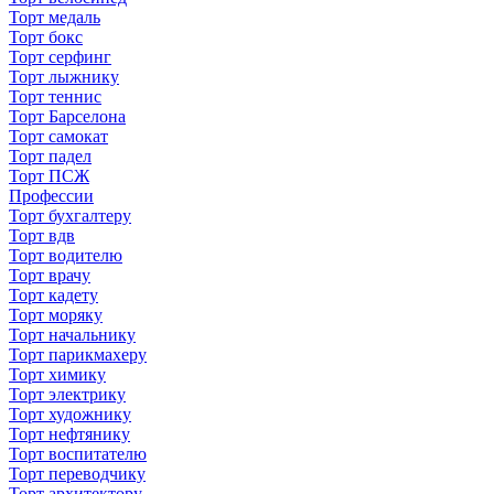
Торт медаль
Торт бокс
Торт серфинг
Торт лыжнику
Торт теннис
Торт Барселона
Торт самокат
Торт падел
Торт ПСЖ
Профессии
Торт бухгалтеру
Торт вдв
Торт водителю
Торт врачу
Торт кадету
Торт моряку
Торт начальнику
Торт парикмахеру
Торт химику
Торт электрику
Торт художнику
Торт нефтянику
Торт воспитателю
Торт переводчику
Торт архитектору