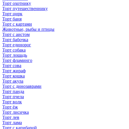
Торт охотнику
Торт путешественнику
Торт цирк
Торт баня
Торт с картами
Животные, рыбы и птицы
Торт с аистом
Торт бабочка
Торт единорог
Торт собака
Торт лошадь
Торт фламинго
Торт сова
Торт жираф
Торт кошка
Торт акула
Торт с динозаврами
Торт панда
Торт пчела
Торт волк
Торт ёж
Торт лисичка
Торт лев
Торт лама
Торт с капибарой