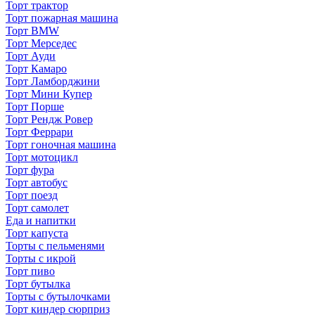
Торт трактор
Торт пожарная машина
Торт BMW
Торт Мерседес
Торт Ауди
Торт Камаро
Торт Ламборджини
Торт Мини Купер
Торт Порше
Торт Рендж Ровер
Торт Феррари
Торт гоночная машина
Торт мотоцикл
Торт фура
Торт автобус
Торт поезд
Торт самолет
Еда и напитки
Торт капуста
Торты с пельменями
Торты с икрой
Торт пиво
Торт бутылка
Торты с бутылочками
Торт киндер сюрприз