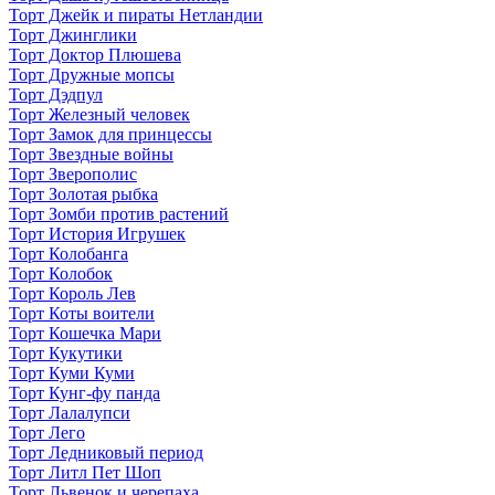
Торт Джейк и пираты Нетландии
Торт Джинглики
Торт Доктор Плюшева
Торт Дружные мопсы
Торт Дэдпул
Торт Железный человек
Торт Замок для принцессы
Торт Звездные войны
Торт Зверополис
Торт Золотая рыбка
Торт Зомби против растений
Торт История Игрушек
Торт Колобанга
Торт Колобок
Торт Король Лев
Торт Коты воители
Торт Кошечка Мари
Торт Кукутики
Торт Куми Куми
Торт Кунг-фу панда
Торт Лалалупси
Торт Лего
Торт Ледниковый период
Торт Литл Пет Шоп
Торт Львенок и черепаха