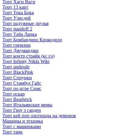
Торт Хаги Ваги
Торт 13 карт
Торт Тока Бока
Торт Уэнсдей
Торт радужные друзья
Торт standoff 2
Торт Таба Лапка
Торт Бомбардиро Крокодило
Торт гремлин
Торт Джуманджи
Торт контр страйк (кс го)
Торт Infinity Nikki Wiki
Торт underale
Торт BlackPink
Торт Спрунки
Торт Стамбул Гайс
Торт по игре Симс
Торт оскар
Торт Bearbrick
Торт Итальянские мемы
Торт Гроу э гарден
Торт кей поп охотницы на демонов
Машины и техника
Торт с машинками
Торт танк