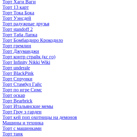
Торт Хаги Ваги
Торт 13 карт
Торт Тока Бока
Торт Уэнсдей
Торт радужные друзья
Торт standoff 2
Торт Таба Лапка
Торт Бомбардиро Крокодило
Торт гремлин
Торт Джуманджи
Торт контр страйк (кс го)
Торт Infinity Nikki Wiki
Торт underale
Торт BlackPink
Торт Спрунки
Торт Стамбул Гайс
Торт по игре Симс
Торт оскар
Торт Bearbrick
Торт Итальянские мемы
Торт Гроу э гарден
Торт кей поп охотницы на демонов
Машины и техника
Торт с машинками
Торт танк