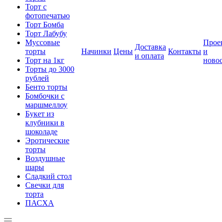
Торт с
фотопечатью
Торт Бомба
Торт Лабубу
Муссовые
Прое
Доставка
торты
Начинки
Цены
Контакты
и
и оплата
Торт на 1кг
ново
Торты до 3000
рублей
Бенто торты
Бомбочки с
маршмеллоу
Букет из
клубники в
шоколаде
Эротические
торты
Воздушные
шары
Сладкий стол
Свечки для
торта
ПАСХА