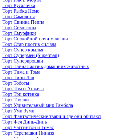
Торт Русалочка
Торт Рыбка Немо
Торт Самолеты
Торт Свинка Пеппа
Торт Симпсоны
Торт Смурфики
Торт Спокойной ночи малыши
Торт Стар против сил зла
Торт Супер крылья
Торт Супермен (Superman)
Торт Суперкрошки
Торт Тайная жизнь домашних животных
Торт Тима и Тома
Торт Тини Лав
Торт Тоботы
Торт Том и Анжела
Торт Три котенка
Торт Тролли
Торт Удивительный мир Гамбола
Торт Уми Зуми
Торт Фантастические твари и где они обитают
Торт Фея Динь-Динь
Торт Чаггинтон и Томас
Торт Черепашки Ниндзя