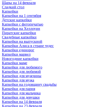
Шары на 14 февраля
Сладкий стол
Капкейки
Капкейки на 1 сентября
Детские капкейки
Капкейки с фотопечатью
Капкейки на Хеллоуин
Пиратские капкейки
Свадебные капкейки
Капкейки на выпускной
Капкейки Алиса в стране чудес
Капкейки единорог
Капкейки марвел
Новогодние капкейки
Капкейки маме
Капкейки для любимого
Капкейки для любимой
Капкейки для мужчины
Капкейки для мужа
Капкейки на годовщину свадьбы
Капкейки для парня
Капкейки для мальчика
Капкейки для девушки
Капкейки на 14 февраля
Капкейки на 23 февраля