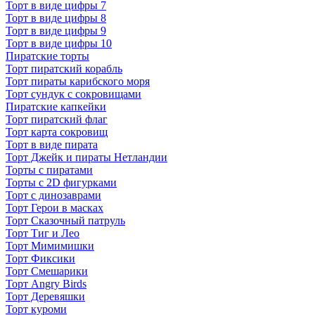
Торт в виде цифры 7
Торт в виде цифры 8
Торт в виде цифры 9
Торт в виде цифры 10
Пиратские торты
Торт пиратский корабль
Торт пираты карибского моря
Торт сундук с сокровищами
Пиратские капкейки
Торт пиратский флаг
Торт карта сокровищ
Торт в виде пирата
Торт Джейк и пираты Нетландии
Торты с пиратами
Торты с 2D фигурками
Торт с динозаврами
Торт Герои в масках
Торт Сказочный патруль
Торт Тиг и Лео
Торт Мимимишки
Торт Фиксики
Торт Смешарики
Торт Angry Birds
Торт Деревяшки
Торт куроми