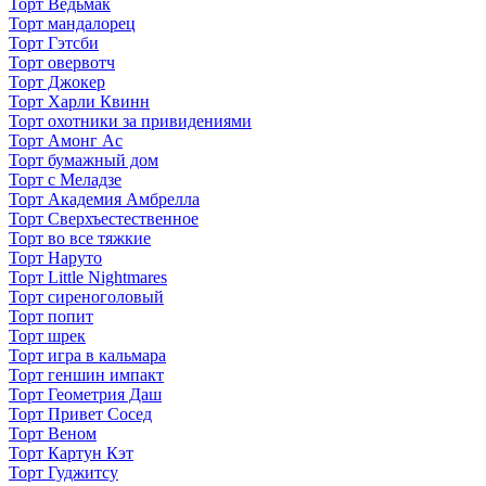
Торт Ведьмак
Торт мандалорец
Торт Гэтсби
Торт овервотч
Торт Джокер
Торт Харли Квинн
Торт охотники за привидениями
Торт Амонг Ас
Торт бумажный дом
Торт с Меладзе
Торт Академия Амбрелла
Торт Сверхъестественное
Торт во все тяжкие
Торт Наруто
Торт Little Nightmares
Торт сиреноголовый
Торт попит
Торт шрек
Торт игра в кальмара
Торт геншин импакт
Торт Геометрия Даш
Торт Привет Сосед
Торт Веном
Торт Картун Кэт
Торт Гуджитсу