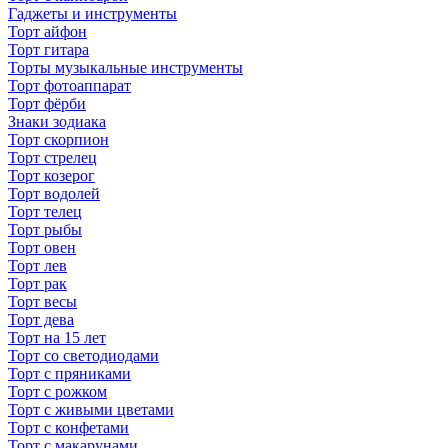
Гаджеты и инструменты
Торт айфон
Торт гитара
Торты музыкальные инструменты
Торт фотоаппарат
Торт фёрби
Знаки зодиака
Торт скорпион
Торт стрелец
Торт козерог
Торт водолей
Торт телец
Торт рыбы
Торт овен
Торт лев
Торт рак
Торт весы
Торт дева
Торт на 15 лет
Торт со светодиодами
Торт с пряниками
Торт с рожком
Торт с живыми цветами
Торт с конфетами
Торт с макарунами