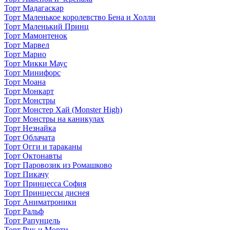
Торт Мадагаскар
Торт Маленькое королевство Бена и Холли
Торт Маленький Принц
Торт Мамонтенок
Торт Марвел
Торт Марио
Торт Микки Маус
Торт Минифорс
Торт Моана
Торт Монкарт
Торт Монстры
Торт Монстер Хай (Monster High)
Торт Монстры на каникулах
Торт Незнайка
Торт Облачата
Торт Огги и тараканы
Торт Октонавты
Торт Паровозик из Ромашково
Торт Пикачу
Торт Принцесса София
Торт Принцессы диснея
Торт Аниматроники
Торт Ральф
Торт Рапунцель
Торт Рик и Морти