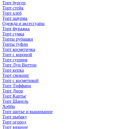
Торт бургер
Торт стейк
Торт хлеб
Торт шаурма
Одежда и аксессуары
Торт фуражка
Торт сумка
Торты рубашки
Торты туфли
Торт косметичка
Торт с короной
Торт суприм
Торт Луи Виттон
Торт кепка
Торт смокинг
Торт с косметикой
Торт Тиффани
Торт Диор
Торт Картье
Торт Шанель
Хобби
Торт шитье и вышивание
Торт рыбаку
Торт огород
Торт вязание