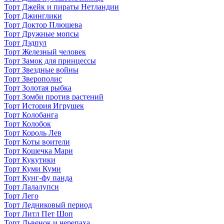
Торт Джейк и пираты Нетландии
Торт Джинглики
Торт Доктор Плюшева
Торт Дружные мопсы
Торт Дэдпул
Торт Железный человек
Торт Замок для принцессы
Торт Звездные войны
Торт Зверополис
Торт Золотая рыбка
Торт Зомби против растений
Торт История Игрушек
Торт Колобанга
Торт Колобок
Торт Король Лев
Торт Коты воители
Торт Кошечка Мари
Торт Кукутики
Торт Куми Куми
Торт Кунг-фу панда
Торт Лалалупси
Торт Лего
Торт Ледниковый период
Торт Литл Пет Шоп
Торт Львенок и черепаха