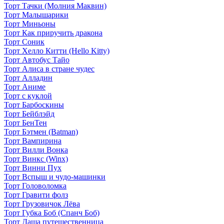
Торт Тачки (Молния Маквин)
Торт Малышарики
Торт Миньоны
Торт Как приручить дракона
Торт Соник
Торт Хелло Китти (Hello Kitty)
Торт Автобус Тайо
Торт Алиса в стране чудес
Торт Алладин
Торт Аниме
Торт с куклой
Торт Барбоскины
Торт Бейблэйд
Торт БенТен
Торт Бэтмен (Batman)
Торт Вампирина
Торт Вилли Вонка
Торт Винкс (Winx)
Торт Винни Пух
Торт Вспыш и чудо-машинки
Торт Головоломка
Торт Гравити фолз
Торт Грузовичок Лёва
Торт Губка Боб (Спанч Боб)
Торт Даша путешественница