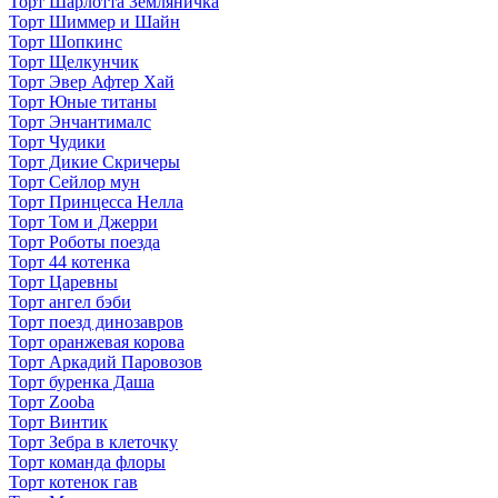
Торт Шарлотта Земляничка
Торт Шиммер и Шайн
Торт Шопкинс
Торт Щелкунчик
Торт Эвер Афтер Хай
Торт Юные титаны
Торт Энчантималс
Торт Чудики
Торт Дикие Скричеры
Торт Сейлор мун
Торт Принцесса Нелла
Торт Том и Джерри
Торт Роботы поезда
Торт 44 котенка
Торт Царевны
Торт ангел бэби
Торт поезд динозавров
Торт оранжевая корова
Торт Аркадий Паровозов
Торт буренка Даша
Торт Zooba
Торт Винтик
Торт Зебра в клеточку
Торт команда флоры
Торт котенок гав