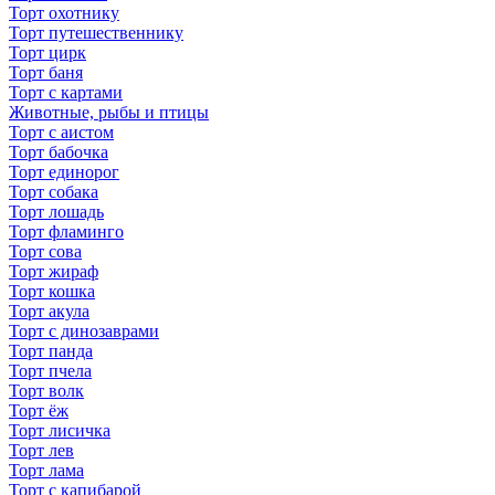
Торт охотнику
Торт путешественнику
Торт цирк
Торт баня
Торт с картами
Животные, рыбы и птицы
Торт с аистом
Торт бабочка
Торт единорог
Торт собака
Торт лошадь
Торт фламинго
Торт сова
Торт жираф
Торт кошка
Торт акула
Торт с динозаврами
Торт панда
Торт пчела
Торт волк
Торт ёж
Торт лисичка
Торт лев
Торт лама
Торт с капибарой