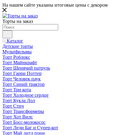
На нашем сайте указаны итоговые цены с декором
Торты на заказ
Каталог
Детские торты
Мультфильмы
Торт Роблокс
Торт Майнкрафт
Торт Щенячий патруль
Торт Гарри Поттер
Торт Человек паук
Торт Синий трактор
Торт Три кота
Торт Холодное сердце
Торт Кукла Лол
Торт Стич
Торт Трансформеры
Торт Хот Вилс
Торт Босс-молокосос
Торт Леди Баг и Супер-кот
Торт Май литл пони