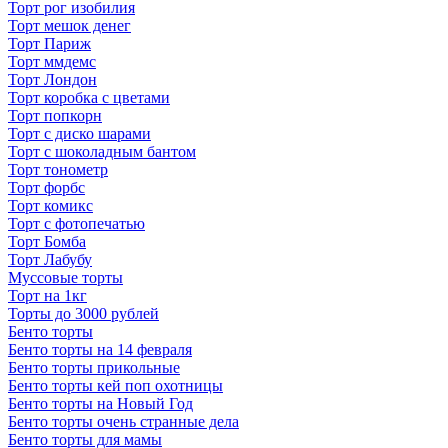
Торт рог изобилия
Торт мешок денег
Торт Париж
Торт ммдемс
Торт Лондон
Торт коробка с цветами
Торт попкорн
Торт с диско шарами
Торт с шоколадным бантом
Торт тонометр
Торт форбс
Торт комикс
Торт с фотопечатью
Торт Бомба
Торт Лабубу
Муссовые торты
Торт на 1кг
Торты до 3000 рублей
Бенто торты
Бенто торты на 14 февраля
Бенто торты прикольные
Бенто торты кей поп охотницы
Бенто торты на Новый Год
Бенто торты очень странные дела
Бенто торты для мамы