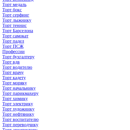
Торт медаль
Торт бокс
Торт серфинг
Торт лыжнику
Торт теннис
Торт Барселона
Торт самокат
Торт падел
Торт ПСЖ
Профессии
Торт бухгалтеру
Торт вдв
Торт водителю
Торт врачу
Торт кадету
Торт моряку
Торт начальнику
Торт парикмахеру
Торт химику
Торт электрику
Торт художнику
Торт нефтянику
Торт воспитателю
Торт переводчику
Торт архитектору