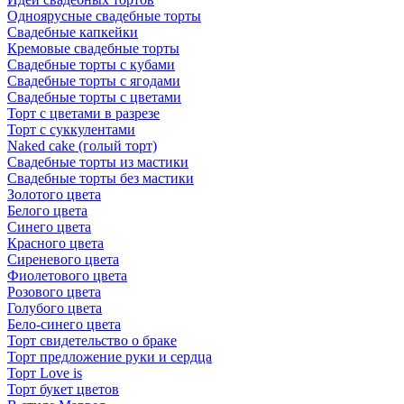
Одноярусные свадебные торты
Свадебные капкейки
Кремовые свадебные торты
Свадебные торты с кубами
Свадебные торты с ягодами
Свадебные торты с цветами
Торт с цветами в разрезе
Торт с суккулентами
Naked cake (голый торт)
Свадебные торты из мастики
Свадебные торты без мастики
Золотого цвета
Белого цвета
Синего цвета
Красного цвета
Сиреневого цвета
Фиолетового цвета
Розового цвета
Голубого цвета
Бело-синего цвета
Торт свидетельство о браке
Торт предложение руки и сердца
Торт Love is
Торт букет цветов