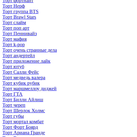
Торт фортнайт
Торт Нерф
Торт группа BTS
Торт Brawl Stars
Торт слайм
Торт поп арт
Торт Пеннивайз
Торт мафия
Торт k-pop
Торт очень странные дела
Торт андертейл
Торт приложение лайк
Торт ютуб
Торт Салли Фейс
Торт медведь валера
Торт кубик рубик
Торт маршмеллоу диджей
Торт ГТА
Торт Билли Айлиш
Торт череп
Торт Шерлок Холмс
Торт губы
Торт мортал комбат
Торт Форт Боярд
Торт Ариана Гранде