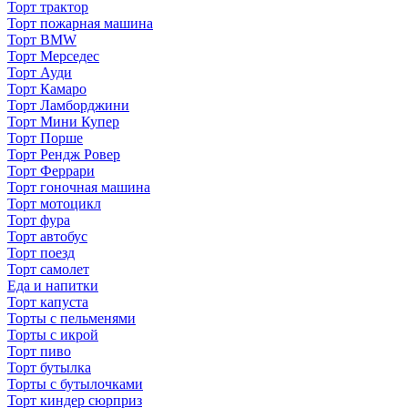
Торт трактор
Торт пожарная машина
Торт BMW
Торт Мерседес
Торт Ауди
Торт Камаро
Торт Ламборджини
Торт Мини Купер
Торт Порше
Торт Рендж Ровер
Торт Феррари
Торт гоночная машина
Торт мотоцикл
Торт фура
Торт автобус
Торт поезд
Торт самолет
Еда и напитки
Торт капуста
Торты с пельменями
Торты с икрой
Торт пиво
Торт бутылка
Торты с бутылочками
Торт киндер сюрприз