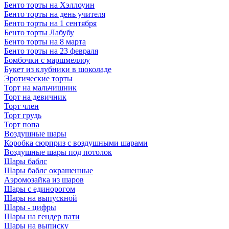
Бенто торты на Хэллоуин
Бенто торты на день учителя
Бенто торты на 1 сентября
Бенто торты Лабубу
Бенто торты на 8 марта
Бенто торты на 23 февраля
Бомбочки с маршмеллоу
Букет из клубники в шоколаде
Эротические торты
Торт на мальчишник
Торт на девичник
Торт член
Торт грудь
Торт попа
Воздушные шары
Коробка сюрприз с воздушными шарами
Воздушные шары под потолок
Шары баблс
Шары баблс окрашенные
Аэромозайка из шаров
Шары с единорогом
Шары на выпускной
Шары - цифры
Шары на гендер пати
Шары на выписку