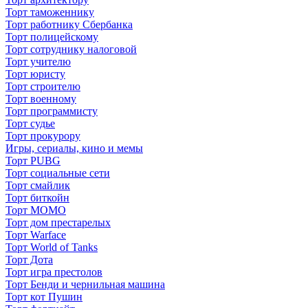
Торт таможеннику
Торт работнику Сбербанка
Торт полицейскому
Торт сотруднику налоговой
Торт учителю
Торт юристу
Торт строителю
Торт военному
Торт программисту
Торт судье
Торт прокурору
Игры, сериалы, кино и мемы
Торт PUBG
Торт социальные сети
Торт смайлик
Торт биткойн
Торт МОМО
Торт дом престарелых
Торт Warface
Торт World of Tanks
Торт Дота
Торт игра престолов
Торт Бенди и чернильная машина
Торт кот Пушин