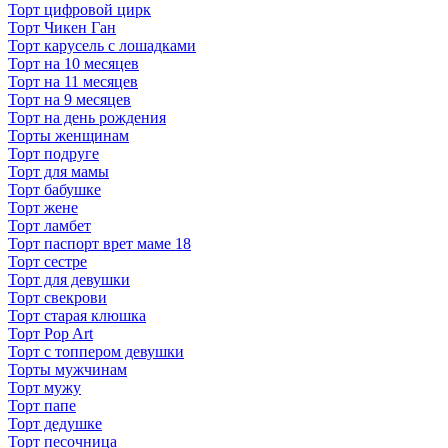
Торт цифровой цирк
Торт Чикен Ган
Торт карусель с лошадками
Торт на 10 месяцев
Торт на 11 месяцев
Торт на 9 месяцев
Торт на день рождения
Торты женщинам
Торт подруге
Торт для мамы
Торт бабушке
Торт жене
Торт ламбет
Торт паспорт врет маме 18
Торт сестре
Торт для девушки
Торт свекрови
Торт старая клюшка
Торт Pop Art
Торт с топпером девушки
Торты мужчинам
Торт мужу
Торт папе
Торт дедушке
Торт песочница