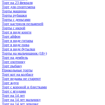
Торт на 23 февраля
Торт для спортсмена
Торты машины
Торты рубашки
Торты с деньгами
Торт кастрюля пельменей
Торты с икрой
Торт в виде книги
Торт айфон
Торт в виде гитары
Торт в виде пива
Торт в виде бутылки
Торты на мальчишник (18+)
Торт на дембель
Торт охотнику
Торт рыбаку
Прикольные торты
Торт кот на колбасе
Торт ведьмы не стареют
Торт ждун
Торт с короной и блестками
Торт с ягодами
Торт на 14 лет
Торт на 14 лет мальчику
Торт на 14 лет девочке