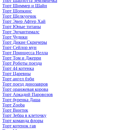
Торт Шарлотта Земляничка
Торт Шиммер и Шайн
Торт Шопкинс
Торт Щелкунчик
Торт Эвер Афтер Хай
Торт Юные титаны
Торт Энчантималс
Торт Чудики
Торт Дикие Скричеры
Торт Сейлор мун
Торт Принцесса Нелла
Торт Том и Джерри
Торт Роботы поезда
Торт 44 котенка
Торт Царевны
Торт ангел бэби
Торт поезд динозавров
Торт оранжевая корова
Торт Аркадий Паровозов
Торт буренка Даша
Торт Zooba
Торт Винтик
Торт Зебра в клеточку
Торт команда флоры
Торт котенок гав