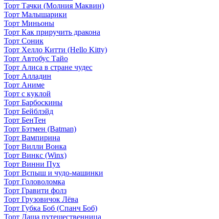
Торт Тачки (Молния Маквин)
Торт Малышарики
Торт Миньоны
Торт Как приручить дракона
Торт Соник
Торт Хелло Китти (Hello Kitty)
Торт Автобус Тайо
Торт Алиса в стране чудес
Торт Алладин
Торт Аниме
Торт с куклой
Торт Барбоскины
Торт Бейблэйд
Торт БенТен
Торт Бэтмен (Batman)
Торт Вампирина
Торт Вилли Вонка
Торт Винкс (Winx)
Торт Винни Пух
Торт Вспыш и чудо-машинки
Торт Головоломка
Торт Гравити фолз
Торт Грузовичок Лёва
Торт Губка Боб (Спанч Боб)
Торт Даша путешественница