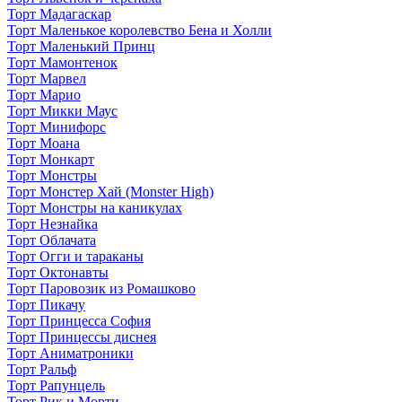
Торт Мадагаскар
Торт Маленькое королевство Бена и Холли
Торт Маленький Принц
Торт Мамонтенок
Торт Марвел
Торт Марио
Торт Микки Маус
Торт Минифорс
Торт Моана
Торт Монкарт
Торт Монстры
Торт Монстер Хай (Monster High)
Торт Монстры на каникулах
Торт Незнайка
Торт Облачата
Торт Огги и тараканы
Торт Октонавты
Торт Паровозик из Ромашково
Торт Пикачу
Торт Принцесса София
Торт Принцессы диснея
Торт Аниматроники
Торт Ральф
Торт Рапунцель
Торт Рик и Морти