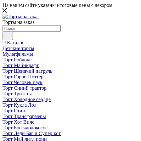
На нашем сайте указаны итоговые цены с декором
Торты на заказ
Каталог
Детские торты
Мультфильмы
Торт Роблокс
Торт Майнкрафт
Торт Щенячий патруль
Торт Гарри Поттер
Торт Человек паук
Торт Синий трактор
Торт Три кота
Торт Холодное сердце
Торт Кукла Лол
Торт Стич
Торт Трансформеры
Торт Хот Вилс
Торт Босс-молокосос
Торт Леди Баг и Супер-кот
Торт Май литл пони