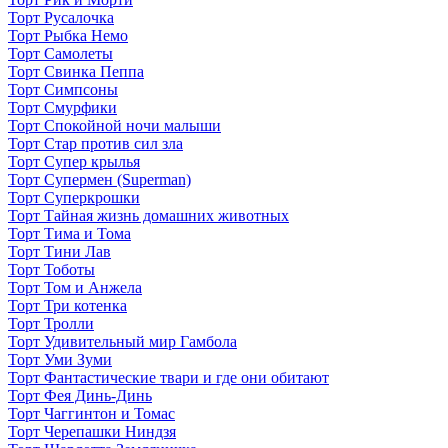
Торт Русалочка
Торт Рыбка Немо
Торт Самолеты
Торт Свинка Пеппа
Торт Симпсоны
Торт Смурфики
Торт Спокойной ночи малыши
Торт Стар против сил зла
Торт Супер крылья
Торт Супермен (Superman)
Торт Суперкрошки
Торт Тайная жизнь домашних животных
Торт Тима и Тома
Торт Тини Лав
Торт Тоботы
Торт Том и Анжела
Торт Три котенка
Торт Тролли
Торт Удивительный мир Гамбола
Торт Уми Зуми
Торт Фантастические твари и где они обитают
Торт Фея Динь-Динь
Торт Чаггинтон и Томас
Торт Черепашки Ниндзя