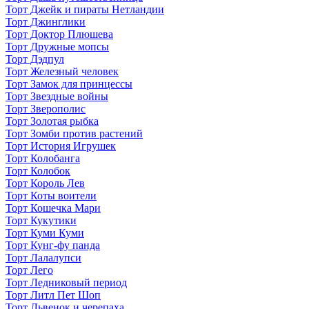
Торт Джейк и пираты Нетландии
Торт Джинглики
Торт Доктор Плюшева
Торт Дружные мопсы
Торт Дэдпул
Торт Железный человек
Торт Замок для принцессы
Торт Звездные войны
Торт Зверополис
Торт Золотая рыбка
Торт Зомби против растений
Торт История Игрушек
Торт Колобанга
Торт Колобок
Торт Король Лев
Торт Коты воители
Торт Кошечка Мари
Торт Кукутики
Торт Куми Куми
Торт Кунг-фу панда
Торт Лалалупси
Торт Лего
Торт Ледниковый период
Торт Литл Пет Шоп
Торт Львенок и черепаха