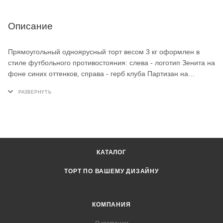
Описание
Прямоугольный одноярусный торт весом 3 кг оформлен в
стиле футбольного противостояния: слева - логотип Зенита на
фоне синих оттенков, справа - герб клуба Партизан на
чёрном. На поверхности напечатана надпись «Илье 12 лет!».
Такой торт на заказ отлично подойдёт для поклонника
футбола и станет ярким акцентом дня рождения на 12 лет.
КАТАЛОГ
ТОРТ ПО ВАШЕМУ ДИЗАЙНУ
КОМПАНИЯ