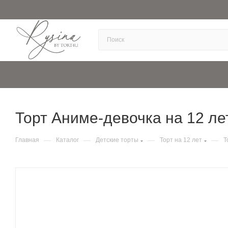
Торт Аниме-девочка на 12 лет 
—
—
—
—
Главная
Каталог
Детские торты
Торт на 12 лет
Т