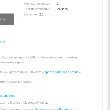
Количество ярусов
—
1
Срок изготовления
—
24 часа
Вес, кг
—
2.5
ЗИНУ
на 21
 с базовой начинкой 1700р/кг. Вы можете внести любые
 его менеджером.
 вашей фотографии или макету,
просто отправьте его нам
нимаем срочные заказы.
 подробности.
ами по Москве и Московской области
00 выполненных заказов.
Отзывы о нас на Яндекс картах