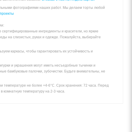
альными фотографиями наших работ. Мы делаем торты любой
проекты
ии:
е сертифицированные ингредиенты и красители, но яркие
леды на слизистых, руках и одежде. Пожалуйста, выбирайте
зуем каркасы, чтобы гарантировать их устойчивость и
игурки и украшения могут иметь несъедобные тычинки и
ные бамбуковые палочки, зубочистки. Будьте внимательны, не
и температуре не более +4-6°С. Срок хранения: 72 часа. Перед
в комнатную температуру на 2-3 часа.