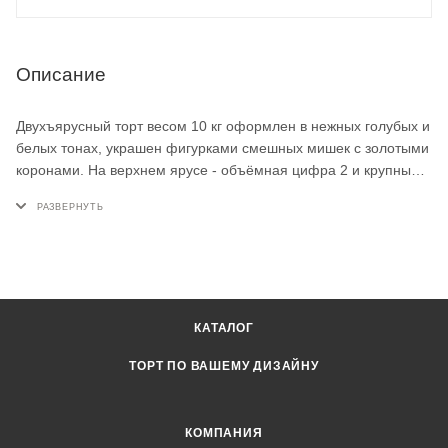
Описание
Двухъярусный торт весом 10 кг оформлен в нежных голубых и
белых тонах, украшен фигурками смешных мишек с золотыми
коронами. На верхнем ярусе - объёмная цифра 2 и крупный
медвежонок, по бокам - мастичные кубики и белые звёзды.
Такой детский торт станет центром праздника на день
рождения малыша 2 лет.
КАТАЛОГ
ТОРТ ПО ВАШЕМУ ДИЗАЙНУ
КОМПАНИЯ