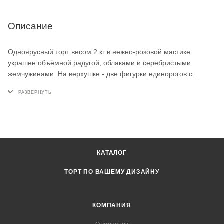
Описание
Одноярусный торт весом 2 кг в нежно-розовой мастике
украшен объёмной радугой, облаками и серебристыми
жемчужинами. На верхушке - две фигурки единорогов с
розовыми гривами и золотыми рогами, золотая цифра 2
среди сахарных облаков. Такой детский торт на заказ создаст
сказочную сцену для дня рождения малыша на 2 года.
КАТАЛОГ
ТОРТ ПО ВАШЕМУ ДИЗАЙНУ
КОМПАНИЯ