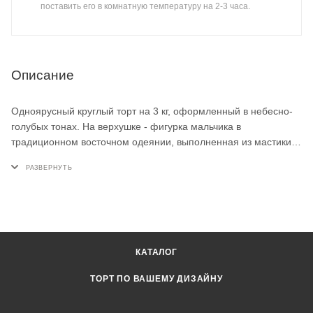
поставить его в комнатную температуру на 2-3 часа.
Описание
Одноярусный круглый торт на 3 кг, оформленный в небесно-
голубых тонах. На верхушке - фигурка мальчика в
традиционном восточном одеянии, выполненная из мастики.
По боковой стороне - объёмные мешочки, белая лента,
декоративный журавль и волны. Такой детский торт на заказ
для мальчика на 2 года сделает день рождения особенным
для маленького именинника.
КАТАЛОГ
ТОРТ ПО ВАШЕМУ ДИЗАЙНУ