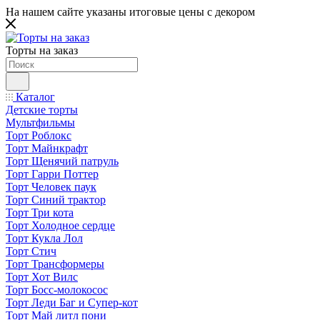
На нашем сайте указаны итоговые цены с декором
Торты на заказ
Каталог
Детские торты
Мультфильмы
Торт Роблокс
Торт Майнкрафт
Торт Щенячий патруль
Торт Гарри Поттер
Торт Человек паук
Торт Синий трактор
Торт Три кота
Торт Холодное сердце
Торт Кукла Лол
Торт Стич
Торт Трансформеры
Торт Хот Вилс
Торт Босс-молокосос
Торт Леди Баг и Супер-кот
Торт Май литл пони