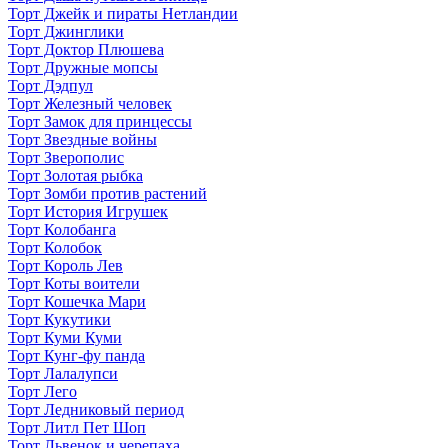
Торт Джейк и пираты Нетландии
Торт Джинглики
Торт Доктор Плюшева
Торт Дружные мопсы
Торт Дэдпул
Торт Железный человек
Торт Замок для принцессы
Торт Звездные войны
Торт Зверополис
Торт Золотая рыбка
Торт Зомби против растений
Торт История Игрушек
Торт Колобанга
Торт Колобок
Торт Король Лев
Торт Коты воители
Торт Кошечка Мари
Торт Кукутики
Торт Куми Куми
Торт Кунг-фу панда
Торт Лалалупси
Торт Лего
Торт Ледниковый период
Торт Литл Пет Шоп
Торт Львенок и черепаха