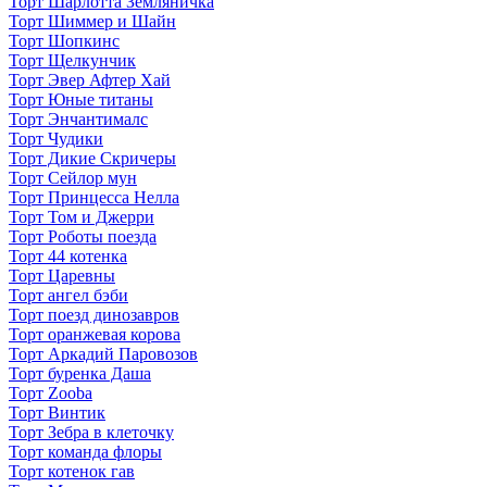
Торт Шарлотта Земляничка
Торт Шиммер и Шайн
Торт Шопкинс
Торт Щелкунчик
Торт Эвер Афтер Хай
Торт Юные титаны
Торт Энчантималс
Торт Чудики
Торт Дикие Скричеры
Торт Сейлор мун
Торт Принцесса Нелла
Торт Том и Джерри
Торт Роботы поезда
Торт 44 котенка
Торт Царевны
Торт ангел бэби
Торт поезд динозавров
Торт оранжевая корова
Торт Аркадий Паровозов
Торт буренка Даша
Торт Zooba
Торт Винтик
Торт Зебра в клеточку
Торт команда флоры
Торт котенок гав