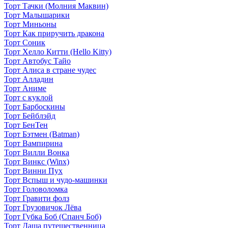
Торт Тачки (Молния Маквин)
Торт Малышарики
Торт Миньоны
Торт Как приручить дракона
Торт Соник
Торт Хелло Китти (Hello Kitty)
Торт Автобус Тайо
Торт Алиса в стране чудес
Торт Алладин
Торт Аниме
Торт с куклой
Торт Барбоскины
Торт Бейблэйд
Торт БенТен
Торт Бэтмен (Batman)
Торт Вампирина
Торт Вилли Вонка
Торт Винкс (Winx)
Торт Винни Пух
Торт Вспыш и чудо-машинки
Торт Головоломка
Торт Гравити фолз
Торт Грузовичок Лёва
Торт Губка Боб (Спанч Боб)
Торт Даша путешественница