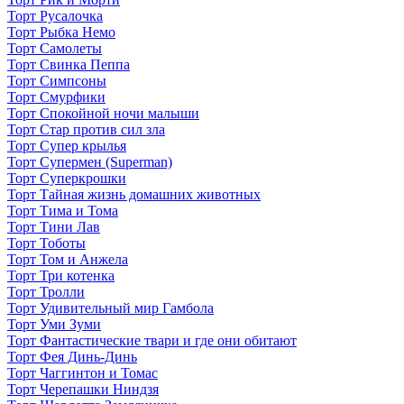
Торт Русалочка
Торт Рыбка Немо
Торт Самолеты
Торт Свинка Пеппа
Торт Симпсоны
Торт Смурфики
Торт Спокойной ночи малыши
Торт Стар против сил зла
Торт Супер крылья
Торт Супермен (Superman)
Торт Суперкрошки
Торт Тайная жизнь домашних животных
Торт Тима и Тома
Торт Тини Лав
Торт Тоботы
Торт Том и Анжела
Торт Три котенка
Торт Тролли
Торт Удивительный мир Гамбола
Торт Уми Зуми
Торт Фантастические твари и где они обитают
Торт Фея Динь-Динь
Торт Чаггинтон и Томас
Торт Черепашки Ниндзя