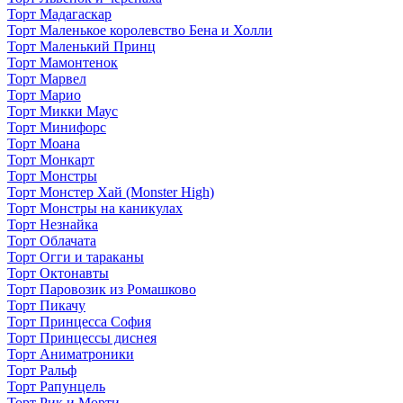
Торт Мадагаскар
Торт Маленькое королевство Бена и Холли
Торт Маленький Принц
Торт Мамонтенок
Торт Марвел
Торт Марио
Торт Микки Маус
Торт Минифорс
Торт Моана
Торт Монкарт
Торт Монстры
Торт Монстер Хай (Monster High)
Торт Монстры на каникулах
Торт Незнайка
Торт Облачата
Торт Огги и тараканы
Торт Октонавты
Торт Паровозик из Ромашково
Торт Пикачу
Торт Принцесса София
Торт Принцессы диснея
Торт Аниматроники
Торт Ральф
Торт Рапунцель
Торт Рик и Морти