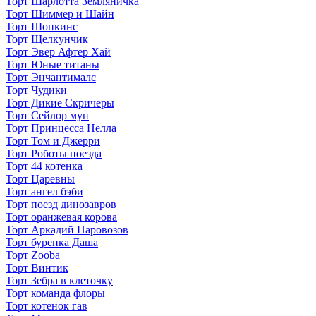
Торт Шарлотта Земляничка
Торт Шиммер и Шайн
Торт Шопкинс
Торт Щелкунчик
Торт Эвер Афтер Хай
Торт Юные титаны
Торт Энчантималс
Торт Чудики
Торт Дикие Скричеры
Торт Сейлор мун
Торт Принцесса Нелла
Торт Том и Джерри
Торт Роботы поезда
Торт 44 котенка
Торт Царевны
Торт ангел бэби
Торт поезд динозавров
Торт оранжевая корова
Торт Аркадий Паровозов
Торт буренка Даша
Торт Zooba
Торт Винтик
Торт Зебра в клеточку
Торт команда флоры
Торт котенок гав