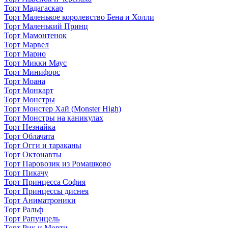
Торт Мадагаскар
Торт Маленькое королевство Бена и Холли
Торт Маленький Принц
Торт Мамонтенок
Торт Марвел
Торт Марио
Торт Микки Маус
Торт Минифорс
Торт Моана
Торт Монкарт
Торт Монстры
Торт Монстер Хай (Monster High)
Торт Монстры на каникулах
Торт Незнайка
Торт Облачата
Торт Огги и тараканы
Торт Октонавты
Торт Паровозик из Ромашково
Торт Пикачу
Торт Принцесса София
Торт Принцессы диснея
Торт Аниматроники
Торт Ральф
Торт Рапунцель
Торт Рик и Морти