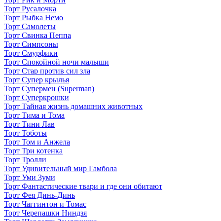
Торт Русалочка
Торт Рыбка Немо
Торт Самолеты
Торт Свинка Пеппа
Торт Симпсоны
Торт Смурфики
Торт Спокойной ночи малыши
Торт Стар против сил зла
Торт Супер крылья
Торт Супермен (Superman)
Торт Суперкрошки
Торт Тайная жизнь домашних животных
Торт Тима и Тома
Торт Тини Лав
Торт Тоботы
Торт Том и Анжела
Торт Три котенка
Торт Тролли
Торт Удивительный мир Гамбола
Торт Уми Зуми
Торт Фантастические твари и где они обитают
Торт Фея Динь-Динь
Торт Чаггинтон и Томас
Торт Черепашки Ниндзя