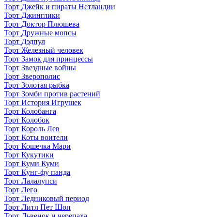
Торт Джейк и пираты Нетландии
Торт Джинглики
Торт Доктор Плюшева
Торт Дружные мопсы
Торт Дэдпул
Торт Железный человек
Торт Замок для принцессы
Торт Звездные войны
Торт Зверополис
Торт Золотая рыбка
Торт Зомби против растений
Торт История Игрушек
Торт Колобанга
Торт Колобок
Торт Король Лев
Торт Коты воители
Торт Кошечка Мари
Торт Кукутики
Торт Куми Куми
Торт Кунг-фу панда
Торт Лалалупси
Торт Лего
Торт Ледниковый период
Торт Литл Пет Шоп
Торт Львенок и черепаха