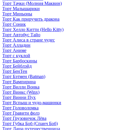
Торт Тачки (Молния Маквин)
Торт Малышарики
Торт Миньоны
Торт Как приручить дракона
Торт Соник
Торт Хелло Китти (Hello Kitty)
Торт Автобус Тайо
Торт Алиса в стране чудес
Торт Алладин
Торт Аниме
Торт с куклой
Торт Барбоскины
Торт Бейблэйд
Торт БенТен
Торт Бэтмен (Batman)
Торт Вампирина
Торт Вилли Вонка
Торт Винкс (Winx)
Торт Винни Пух
Торт Вспыш и чудо-машинки
Торт Головоломка
Торт Гравити фолз
Торт Грузовичок Лёва
Торт Губка Боб (Спанч Боб)
Торт Даша путешественница