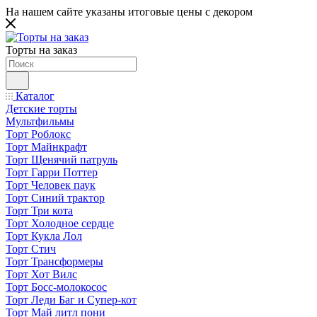
На нашем сайте указаны итоговые цены с декором
Торты на заказ
Каталог
Детские торты
Мультфильмы
Торт Роблокс
Торт Майнкрафт
Торт Щенячий патруль
Торт Гарри Поттер
Торт Человек паук
Торт Синий трактор
Торт Три кота
Торт Холодное сердце
Торт Кукла Лол
Торт Стич
Торт Трансформеры
Торт Хот Вилс
Торт Босс-молокосос
Торт Леди Баг и Супер-кот
Торт Май литл пони