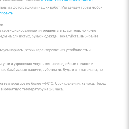
альными фотографиями наших работ. Мы делаем торты любой
проекты
ии:
е сертифицированные ингредиенты и красители, но яркие
леды на слизистых, руках и одежде. Пожалуйста, выбирайте
зуем каркасы, чтобы гарантировать их устойчивость и
игурки и украшения могут иметь несъедобные тычинки и
ные бамбуковые палочки, зубочистки. Будьте внимательны, не
и температуре не более +4-6°С. Срок хранения: 72 часа. Перед
в комнатную температуру на 2-3 часа.