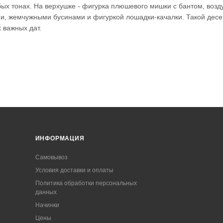
бых тонах. На верхушке - фигурка плюшевого мишки с бантом, воз
ми, жемчужными бусинами и фигуркой лошадки-качалки. Такой десе
 важных дат.
ИНФОРМАЦИЯ
Самовывоз
Условия доставки и оплаты
Политика обработки персональных
данных
Начинки
Цены