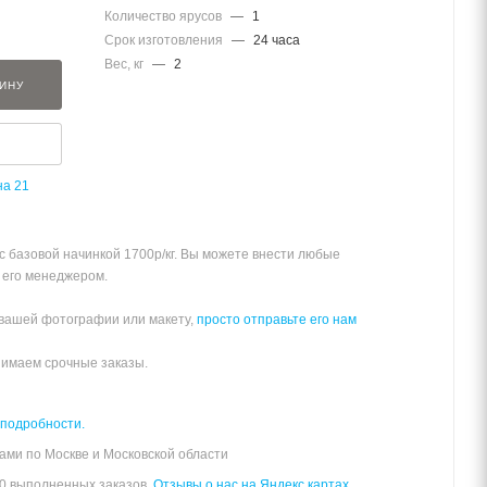
Количество ярусов
—
1
Срок изготовления
—
24 часа
Вес, кг
—
2
ЗИНУ
на 21
 с базовой начинкой 1700р/кг. Вы можете внести любые
 его менеджером.
 вашей фотографии или макету,
просто отправьте его нам
нимаем срочные заказы.
 подробности.
ами по Москве и Московской области
00 выполненных заказов.
Отзывы о нас на Яндекс картах