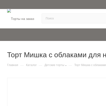
Торт Мишка с облаками для н
—
—
—
Главная
Каталог
Детские торты
Торт Мишка с облаками 