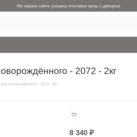
На нашем сайте указаны итоговые цены с декором
оворождённого - 2072 - 2кг
для новорождённого - 2072 - 2кг
8 340
₽