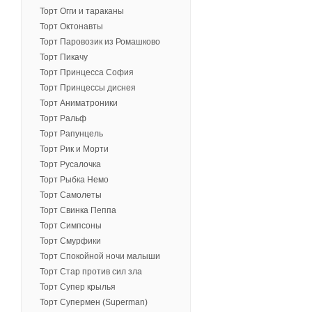
Торт Огги и тараканы
Торт Октонавты
Торт Паровозик из Ромашково
Торт Пикачу
Торт Принцесса София
Торт Принцессы диснея
Торт Аниматроники
Торт Ральф
Торт Рапунцель
Торт Рик и Морти
Торт Русалочка
Торт Рыбка Немо
Торт Самолеты
Торт Свинка Пеппа
Торт Симпсоны
Торт Смурфики
Торт Спокойной ночи малыши
Торт Стар против сил зла
Торт Супер крылья
Торт Супермен (Superman)