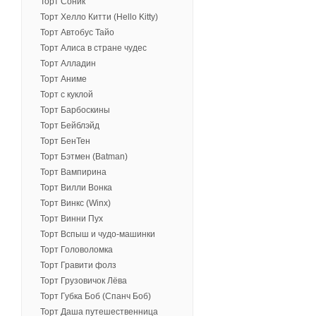
Торт Соник
Торт Хелло Китти (Hello Kitty)
Торт Автобус Тайо
Торт Алиса в стране чудес
Торт Алладин
Торт Аниме
Торт с куклой
Торт Барбоскины
Торт Бейблэйд
Торт БенТен
Торт Бэтмен (Batman)
Торт Вампирина
Торт Вилли Вонка
Торт Винкс (Winx)
Торт Винни Пух
Торт Вспыш и чудо-машинки
Торт Головоломка
Торт Гравити фолз
Торт Грузовичок Лёва
Торт Губка Боб (Спанч Боб)
Торт Даша путешественница