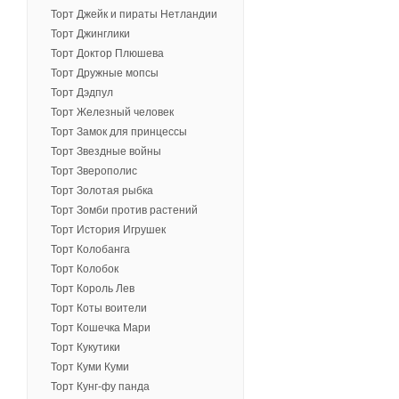
Торт Джейк и пираты Нетландии
Торт Джинглики
Торт Доктор Плюшева
Торт Дружные мопсы
Торт Дэдпул
Торт Железный человек
Торт Замок для принцессы
Торт Звездные войны
Торт Зверополис
Торт Золотая рыбка
Торт Зомби против растений
Торт История Игрушек
Торт Колобанга
Торт Колобок
Торт Король Лев
Торт Коты воители
Торт Кошечка Мари
Торт Кукутики
Торт Куми Куми
Торт Кунг-фу панда