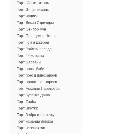
Торт Юные титаны
Торт Энчантималс
Торт Чудики
Торт Дикие Скричеры
Торт Сейлор мун
Торт Принцесса Нелла
Торт Том и Джерри
Торт Роботы поезда
Торт 44 котенка
Торт Царевны
Торт ангел бэби
Торт поезд динозавров
Торт оранжевая корова
Торт Аркадий Паровозов
Торт буренка Даша
Торт Zooba
Торт Винтик
Торт Зебра в клеточку
Торт команда флоры
Торт котенок гав