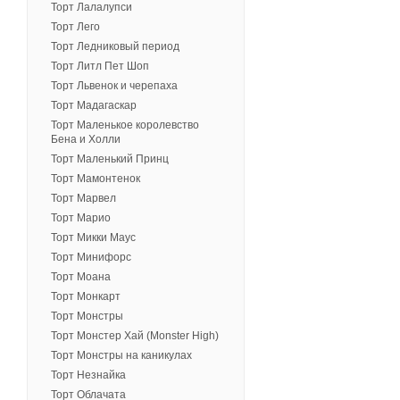
Торт Лалалупси
Торт Лего
Торт Ледниковый период
Торт Литл Пет Шоп
Торт Львенок и черепаха
Торт Мадагаскар
Торт Маленькое королевство
Бена и Холли
Торт Маленький Принц
Торт Мамонтенок
Торт Марвел
Торт Марио
Торт Микки Маус
Торт Минифорс
Торт Моана
Торт Монкарт
Торт Монстры
Торт Монстер Хай (Monster High)
Торт Монстры на каникулах
Торт Незнайка
Торт Облачата