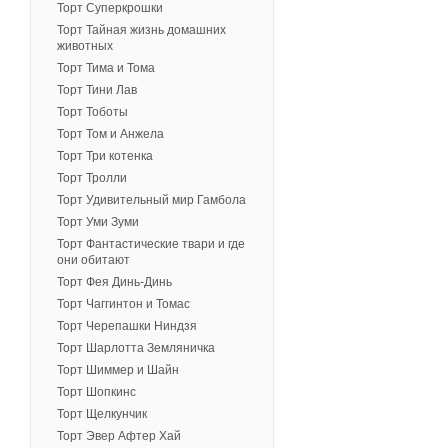
Торт Суперкрошки
Торт Тайная жизнь домашних
животных
Торт Тима и Тома
Торт Тини Лав
Торт Тоботы
Торт Том и Анжела
Торт Три котенка
Торт Тролли
Торт Удивительный мир Гамбола
Торт Уми Зуми
Торт Фантастические твари и где
они обитают
Торт Фея Динь-Динь
Торт Чаггинтон и Томас
Торт Черепашки Ниндзя
Торт Шарлотта Земляничка
Торт Шиммер и Шайн
Торт Шопкинс
Торт Щелкунчик
Торт Эвер Афтер Хай