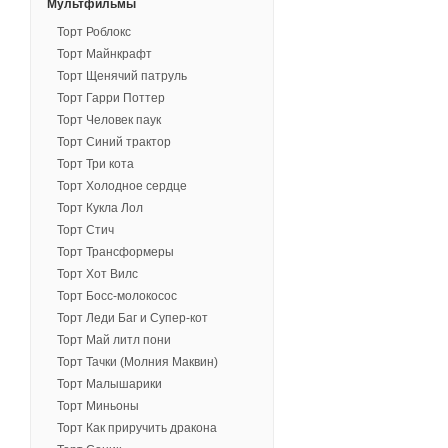
Мультфильмы
Торт Роблокс
Торт Майнкрафт
Торт Щенячий патруль
Торт Гарри Поттер
Торт Человек паук
Торт Синий трактор
Торт Три кота
Торт Холодное сердце
Торт Кукла Лол
Торт Стич
Торт Трансформеры
Торт Хот Вилс
Торт Босс-молокосос
Торт Леди Баг и Супер-кот
Торт Май литл пони
Торт Тачки (Молния Маквин)
Торт Малышарики
Торт Миньоны
Торт Как приручить дракона