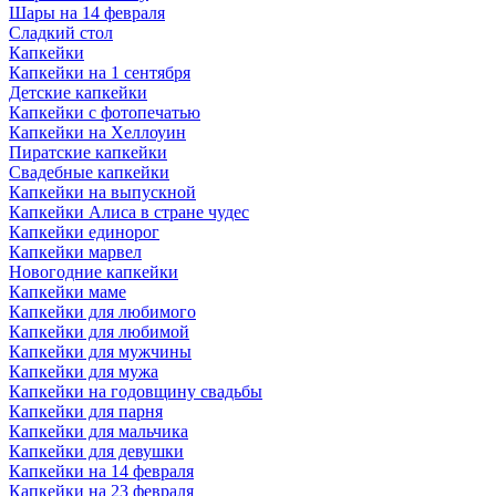
Шары на 14 февраля
Сладкий стол
Капкейки
Капкейки на 1 сентября
Детские капкейки
Капкейки с фотопечатью
Капкейки на Хеллоуин
Пиратские капкейки
Свадебные капкейки
Капкейки на выпускной
Капкейки Алиса в стране чудес
Капкейки единорог
Капкейки марвел
Новогодние капкейки
Капкейки маме
Капкейки для любимого
Капкейки для любимой
Капкейки для мужчины
Капкейки для мужа
Капкейки на годовщину свадьбы
Капкейки для парня
Капкейки для мальчика
Капкейки для девушки
Капкейки на 14 февраля
Капкейки на 23 февраля