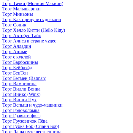
Торт Тачки (Молния Маквин)
Торт Малышарики
Торт Миньоны
Торт Как приручить дракона
Торт Соник
Торт Хелло Китти (Hello Kitty)
Торт Автобус Тайо
Торт Алиса в стране чудес
Торт Алладин
Торт Аниме
Торт с куклой
Торт Барбоскины
Торт Бейблэйд
Торт БенТен
Торт Бэтмен (Batman)
Торт Вампирина
Торт Вилли Вонка
Торт Винкс (Winx)
Торт Винни Пух
Торт Вспыш и чудо-машинки
Торт Головоломка
Торт Гравити фолз
Торт Грузовичок Лёва
Торт Губка Боб (Спанч Боб)
Торт Даша путешественница