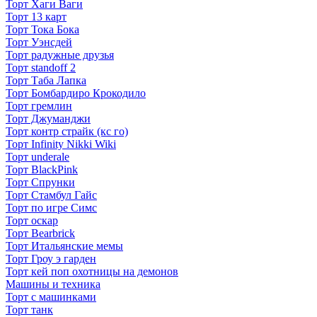
Торт Хаги Ваги
Торт 13 карт
Торт Тока Бока
Торт Уэнсдей
Торт радужные друзья
Торт standoff 2
Торт Таба Лапка
Торт Бомбардиро Крокодило
Торт гремлин
Торт Джуманджи
Торт контр страйк (кс го)
Торт Infinity Nikki Wiki
Торт underale
Торт BlackPink
Торт Спрунки
Торт Стамбул Гайс
Торт по игре Симс
Торт оскар
Торт Bearbrick
Торт Итальянские мемы
Торт Гроу э гарден
Торт кей поп охотницы на демонов
Машины и техника
Торт с машинками
Торт танк