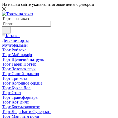
На нашем сайте указаны итоговые цены с декором
Торты на заказ
Каталог
Детские торты
Мультфильмы
Торт Роблокс
Торт Майнкрафт
Торт Щенячий патруль
Торт Гарри Поттер
Торт Человек паук
Торт Синий трактор
Торт Три кота
Торт Холодное сердце
Торт Кукла Лол
Торт Стич
Торт Трансформеры
Торт Хот Вилс
Торт Босс-молокосос
Торт Леди Баг и Супер-кот
Торт Май литл пони