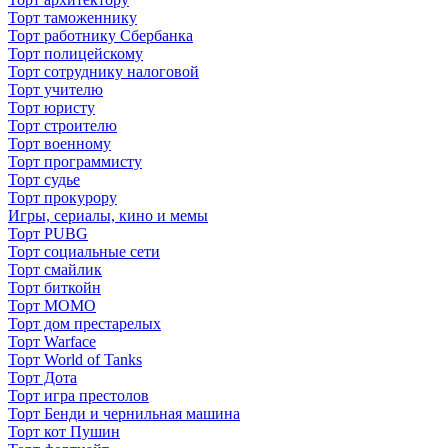
Торт таможеннику
Торт работнику Сбербанка
Торт полицейскому
Торт сотруднику налоговой
Торт учителю
Торт юристу
Торт строителю
Торт военному
Торт программисту
Торт судье
Торт прокурору
Игры, сериалы, кино и мемы
Торт PUBG
Торт социальные сети
Торт смайлик
Торт биткойн
Торт МОМО
Торт дом престарелых
Торт Warface
Торт World of Tanks
Торт Дота
Торт игра престолов
Торт Бенди и чернильная машина
Торт кот Пушин