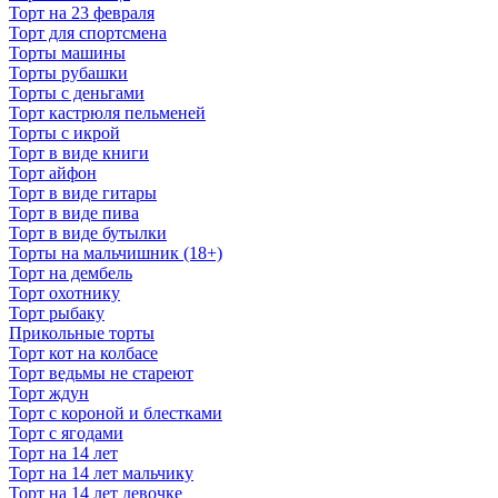
Торт на 23 февраля
Торт для спортсмена
Торты машины
Торты рубашки
Торты с деньгами
Торт кастрюля пельменей
Торты с икрой
Торт в виде книги
Торт айфон
Торт в виде гитары
Торт в виде пива
Торт в виде бутылки
Торты на мальчишник (18+)
Торт на дембель
Торт охотнику
Торт рыбаку
Прикольные торты
Торт кот на колбасе
Торт ведьмы не стареют
Торт ждун
Торт с короной и блестками
Торт с ягодами
Торт на 14 лет
Торт на 14 лет мальчику
Торт на 14 лет девочке