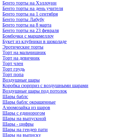
Бенто торты на Хэллоуин
Бенто торты на день учителя
Бенто торты на 1 сентября
Бенто торты Лабубу
Бенто торты на 8 марта
Бенто торты на 23 февраля
Бомбочки с маршмеллоу
Букет из клубники в шоколаде
Эротические торты
Торт на мальчишник
Торт на девичник
Торт член
Торт грудь
Торт попа
Воздушные шары
Коробка сюрприз с воздушными шарами
Воздушные шары под потолок
Шары баблс
Шары баблс окрашенные
Аэромозайка из шаров
Шары с единорогом
Шары на выпускной
Шары - цифры
Шары на гендер пати
Шары на выписку