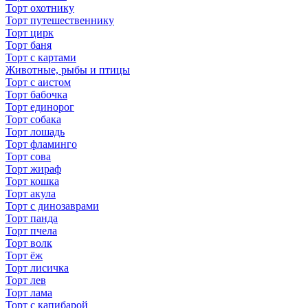
Торт охотнику
Торт путешественнику
Торт цирк
Торт баня
Торт с картами
Животные, рыбы и птицы
Торт с аистом
Торт бабочка
Торт единорог
Торт собака
Торт лошадь
Торт фламинго
Торт сова
Торт жираф
Торт кошка
Торт акула
Торт с динозаврами
Торт панда
Торт пчела
Торт волк
Торт ёж
Торт лисичка
Торт лев
Торт лама
Торт с капибарой