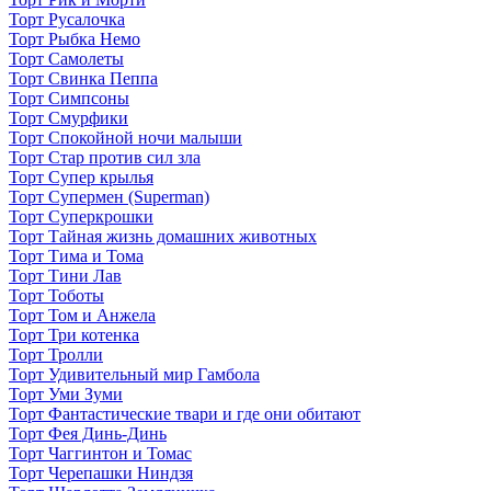
Торт Русалочка
Торт Рыбка Немо
Торт Самолеты
Торт Свинка Пеппа
Торт Симпсоны
Торт Смурфики
Торт Спокойной ночи малыши
Торт Стар против сил зла
Торт Супер крылья
Торт Супермен (Superman)
Торт Суперкрошки
Торт Тайная жизнь домашних животных
Торт Тима и Тома
Торт Тини Лав
Торт Тоботы
Торт Том и Анжела
Торт Три котенка
Торт Тролли
Торт Удивительный мир Гамбола
Торт Уми Зуми
Торт Фантастические твари и где они обитают
Торт Фея Динь-Динь
Торт Чаггинтон и Томас
Торт Черепашки Ниндзя