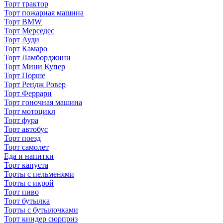
Торт трактор
Торт пожарная машина
Торт BMW
Торт Мерседес
Торт Ауди
Торт Камаро
Торт Ламборджини
Торт Мини Купер
Торт Порше
Торт Рендж Ровер
Торт Феррари
Торт гоночная машина
Торт мотоцикл
Торт фура
Торт автобус
Торт поезд
Торт самолет
Еда и напитки
Торт капуста
Торты с пельменями
Торты с икрой
Торт пиво
Торт бутылка
Торты с бутылочками
Торт киндер сюрприз