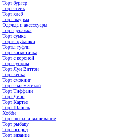
Торт бургер
Торт стейк
Торт хлеб
Торт шаурма
Одежда и аксессуары
Торт фуражка
Торт сумка
Торты рубашки
Торты туфли
Торт косметичка
Торт с короной
Торт суприм
Торт Луи Виттон
Торт кепка
Торт смокинг
Торт с косметикой
Торт Тиффани
Торт Диор
Торт Картье
Торт Шанель
Хобби
Торт шитье и вышивание
Торт рыбаку
Торт огород
Торт вязание