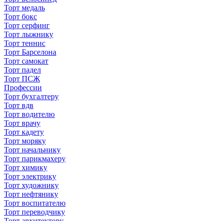
Торт медаль
Торт бокс
Торт серфинг
Торт лыжнику
Торт теннис
Торт Барселона
Торт самокат
Торт падел
Торт ПСЖ
Профессии
Торт бухгалтеру
Торт вдв
Торт водителю
Торт врачу
Торт кадету
Торт моряку
Торт начальнику
Торт парикмахеру
Торт химику
Торт электрику
Торт художнику
Торт нефтянику
Торт воспитателю
Торт переводчику
Торт архитектору