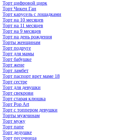
Торт цифровой цирк
Торт Чикен Ган
Торт карусель с лошадками
Торт на 10 месяцев
Торт на 11 месяцев
Торт на 9 месяцев
Торт на день рождения
Торты женщинам
Торт подруге
Торт для мамы
Торт бабушке
Торт жене
Торт ламбет
Торт паспорт врет маме 18
Торт сестре
Торт для девушки
Торт свекрови
Торт старая клюшка
Торт Pop Art
Торт с топпером девушки
Торты мужчинам
Торт мужу
Торт папе
Торт дедушке
Торт песочница