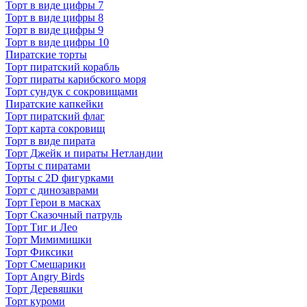
Торт в виде цифры 7
Торт в виде цифры 8
Торт в виде цифры 9
Торт в виде цифры 10
Пиратские торты
Торт пиратский корабль
Торт пираты карибского моря
Торт сундук с сокровищами
Пиратские капкейки
Торт пиратский флаг
Торт карта сокровищ
Торт в виде пирата
Торт Джейк и пираты Нетландии
Торты с пиратами
Торты с 2D фигурками
Торт с динозаврами
Торт Герои в масках
Торт Сказочный патруль
Торт Тиг и Лео
Торт Мимимишки
Торт Фиксики
Торт Смешарики
Торт Angry Birds
Торт Деревяшки
Торт куроми