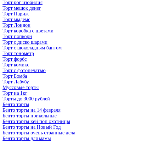
Торт рог изобилия
Торт мешок денег
Торт Париж
Торт ммдемс
Торт Лондон
Торт коробка с цветами
Торт попкорн
Торт с диско шарами
Торт с шоколадным бантом
Торт тонометр
Торт форбс
Торт комикс
Торт с фотопечатью
Торт Бомба
Торт Лабубу
Муссовые торты
Торт на 1кг
Торты до 3000 рублей
Бенто торты
Бенто торты на 14 февраля
Бенто торты прикольные
Бенто торты кей поп охотницы
Бенто торты на Новый Год
Бенто торты очень странные дела
Бенто торты для мамы