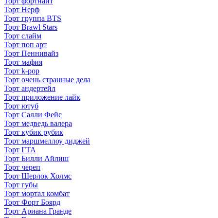
Торт фортнайт
Торт Нерф
Торт группа BTS
Торт Brawl Stars
Торт слайм
Торт поп арт
Торт Пеннивайз
Торт мафия
Торт k-pop
Торт очень странные дела
Торт андертейл
Торт приложение лайк
Торт ютуб
Торт Салли Фейс
Торт медведь валера
Торт кубик рубик
Торт маршмеллоу диджей
Торт ГТА
Торт Билли Айлиш
Торт череп
Торт Шерлок Холмс
Торт губы
Торт мортал комбат
Торт Форт Боярд
Торт Ариана Гранде