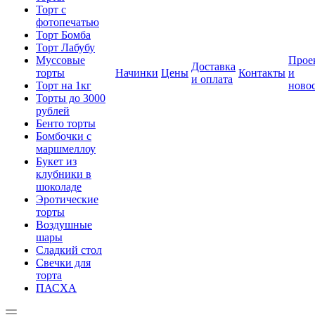
Торт с
фотопечатью
Торт Бомба
Торт Лабубу
Муссовые
Прое
Доставка
торты
Начинки
Цены
Контакты
и
и оплата
Торт на 1кг
ново
Торты до 3000
рублей
Бенто торты
Бомбочки с
маршмеллоу
Букет из
клубники в
шоколаде
Эротические
торты
Воздушные
шары
Сладкий стол
Свечки для
торта
ПАСХА