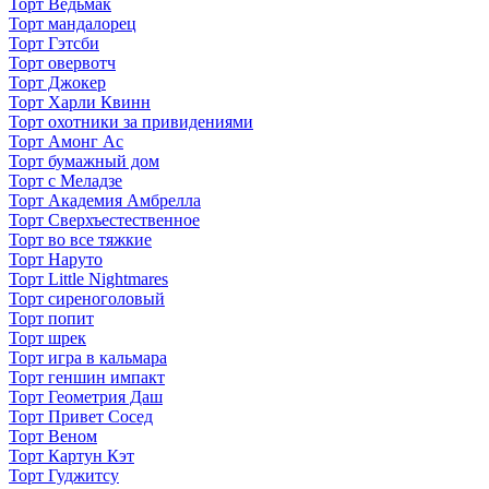
Торт Ведьмак
Торт мандалорец
Торт Гэтсби
Торт овервотч
Торт Джокер
Торт Харли Квинн
Торт охотники за привидениями
Торт Амонг Ас
Торт бумажный дом
Торт с Меладзе
Торт Академия Амбрелла
Торт Сверхъестественное
Торт во все тяжкие
Торт Наруто
Торт Little Nightmares
Торт сиреноголовый
Торт попит
Торт шрек
Торт игра в кальмара
Торт геншин импакт
Торт Геометрия Даш
Торт Привет Сосед
Торт Веном
Торт Картун Кэт
Торт Гуджитсу