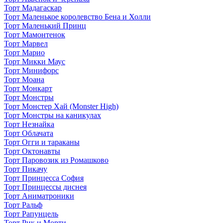
Торт Мадагаскар
Торт Маленькое королевство Бена и Холли
Торт Маленький Принц
Торт Мамонтенок
Торт Марвел
Торт Марио
Торт Микки Маус
Торт Минифорс
Торт Моана
Торт Монкарт
Торт Монстры
Торт Монстер Хай (Monster High)
Торт Монстры на каникулах
Торт Незнайка
Торт Облачата
Торт Огги и тараканы
Торт Октонавты
Торт Паровозик из Ромашково
Торт Пикачу
Торт Принцесса София
Торт Принцессы диснея
Торт Аниматроники
Торт Ральф
Торт Рапунцель
Торт Рик и Морти