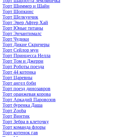
Торт Шарлотта Земляничка
Торт Шиммер и Шайн
Торт Шопкинс
Торт Щелкунчик
Торт Эвер Афтер Хай
Торт Юные титаны
Торт Энчантималс
Торт Чудики
Торт Дикие Скричеры
Торт Сейлор мун
Торт Принцесса Нелла
Торт Том и Джерри
Торт Роботы поезда
Торт 44 котенка
Торт Царевны
Торт ангел бэби
Торт поезд динозавров
Торт оранжевая корова
Торт Аркадий Паровозов
Торт буренка Даша
Торт Zooba
Торт Винтик
Торт Зебра в клеточку
Торт команда флоры
Торт котенок гав