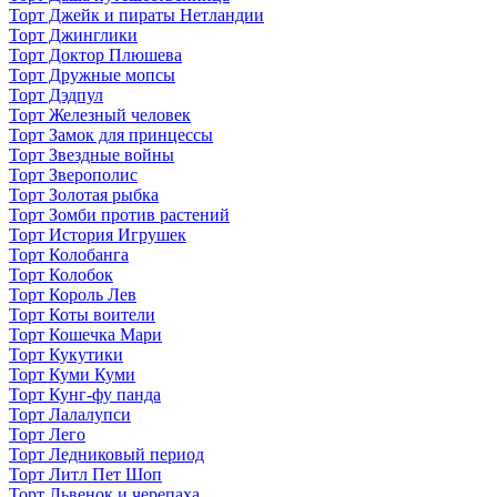
Торт Джейк и пираты Нетландии
Торт Джинглики
Торт Доктор Плюшева
Торт Дружные мопсы
Торт Дэдпул
Торт Железный человек
Торт Замок для принцессы
Торт Звездные войны
Торт Зверополис
Торт Золотая рыбка
Торт Зомби против растений
Торт История Игрушек
Торт Колобанга
Торт Колобок
Торт Король Лев
Торт Коты воители
Торт Кошечка Мари
Торт Кукутики
Торт Куми Куми
Торт Кунг-фу панда
Торт Лалалупси
Торт Лего
Торт Ледниковый период
Торт Литл Пет Шоп
Торт Львенок и черепаха