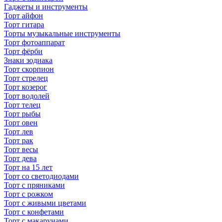
Гаджеты и инструменты
Торт айфон
Торт гитара
Торты музыкальные инструменты
Торт фотоаппарат
Торт фёрби
Знаки зодиака
Торт скорпион
Торт стрелец
Торт козерог
Торт водолей
Торт телец
Торт рыбы
Торт овен
Торт лев
Торт рак
Торт весы
Торт дева
Торт на 15 лет
Торт со светодиодами
Торт с пряниками
Торт с рожком
Торт с живыми цветами
Торт с конфетами
Торт с макарунами