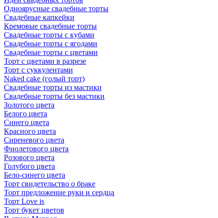
Одноярусные свадебные торты
Свадебные капкейки
Кремовые свадебные торты
Свадебные торты с кубами
Свадебные торты с ягодами
Свадебные торты с цветами
Торт с цветами в разрезе
Торт с суккулентами
Naked cake (голый торт)
Свадебные торты из мастики
Свадебные торты без мастики
Золотого цвета
Белого цвета
Синего цвета
Красного цвета
Сиреневого цвета
Фиолетового цвета
Розового цвета
Голубого цвета
Бело-синего цвета
Торт свидетельство о браке
Торт предложение руки и сердца
Торт Love is
Торт букет цветов