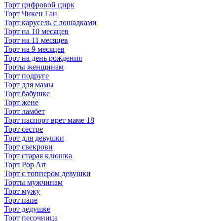
Торт цифровой цирк
Торт Чикен Ган
Торт карусель с лошадками
Торт на 10 месяцев
Торт на 11 месяцев
Торт на 9 месяцев
Торт на день рождения
Торты женщинам
Торт подруге
Торт для мамы
Торт бабушке
Торт жене
Торт ламбет
Торт паспорт врет маме 18
Торт сестре
Торт для девушки
Торт свекрови
Торт старая клюшка
Торт Pop Art
Торт с топпером девушки
Торты мужчинам
Торт мужу
Торт папе
Торт дедушке
Торт песочница