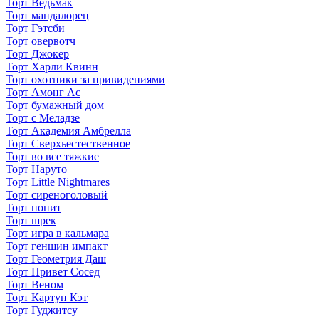
Торт Ведьмак
Торт мандалорец
Торт Гэтсби
Торт овервотч
Торт Джокер
Торт Харли Квинн
Торт охотники за привидениями
Торт Амонг Ас
Торт бумажный дом
Торт с Меладзе
Торт Академия Амбрелла
Торт Сверхъестественное
Торт во все тяжкие
Торт Наруто
Торт Little Nightmares
Торт сиреноголовый
Торт попит
Торт шрек
Торт игра в кальмара
Торт геншин импакт
Торт Геометрия Даш
Торт Привет Сосед
Торт Веном
Торт Картун Кэт
Торт Гуджитсу