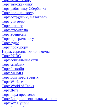
Торт таможеннику
Торт работнику Сбербанка
Торт полицейскому
Торт сотруднику налоговой
Торт учителю
Торт юристу
Торт строителю
Торт военному
Торт программисту
Торт судье
Торт прокурору
Игры, сериалы, кино и мемы
Торт PUBG
Торт социальные сети
Торт смайлик
Торт биткойн
Торт МОМО
Торт дом престарелых
Торт Warface
Торт World of Tanks
Торт Дота
Торт игра престолов
Торт Бенди и чернильная машина
Торт кот Пушин