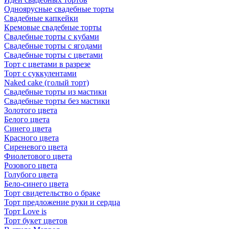
Одноярусные свадебные торты
Свадебные капкейки
Кремовые свадебные торты
Свадебные торты с кубами
Свадебные торты с ягодами
Свадебные торты с цветами
Торт с цветами в разрезе
Торт с суккулентами
Naked cake (голый торт)
Свадебные торты из мастики
Свадебные торты без мастики
Золотого цвета
Белого цвета
Синего цвета
Красного цвета
Сиреневого цвета
Фиолетового цвета
Розового цвета
Голубого цвета
Бело-синего цвета
Торт свидетельство о браке
Торт предложение руки и сердца
Торт Love is
Торт букет цветов