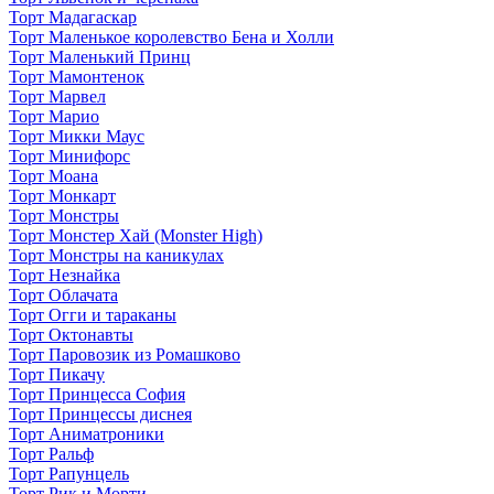
Торт Мадагаскар
Торт Маленькое королевство Бена и Холли
Торт Маленький Принц
Торт Мамонтенок
Торт Марвел
Торт Марио
Торт Микки Маус
Торт Минифорс
Торт Моана
Торт Монкарт
Торт Монстры
Торт Монстер Хай (Monster High)
Торт Монстры на каникулах
Торт Незнайка
Торт Облачата
Торт Огги и тараканы
Торт Октонавты
Торт Паровозик из Ромашково
Торт Пикачу
Торт Принцесса София
Торт Принцессы диснея
Торт Аниматроники
Торт Ральф
Торт Рапунцель
Торт Рик и Морти