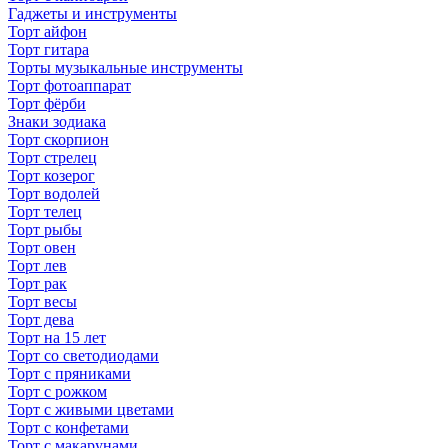
Гаджеты и инструменты
Торт айфон
Торт гитара
Торты музыкальные инструменты
Торт фотоаппарат
Торт фёрби
Знаки зодиака
Торт скорпион
Торт стрелец
Торт козерог
Торт водолей
Торт телец
Торт рыбы
Торт овен
Торт лев
Торт рак
Торт весы
Торт дева
Торт на 15 лет
Торт со светодиодами
Торт с пряниками
Торт с рожком
Торт с живыми цветами
Торт с конфетами
Торт с макарунами