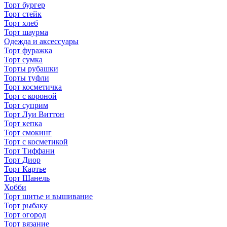
Торт бургер
Торт стейк
Торт хлеб
Торт шаурма
Одежда и аксессуары
Торт фуражка
Торт сумка
Торты рубашки
Торты туфли
Торт косметичка
Торт с короной
Торт суприм
Торт Луи Виттон
Торт кепка
Торт смокинг
Торт с косметикой
Торт Тиффани
Торт Диор
Торт Картье
Торт Шанель
Хобби
Торт шитье и вышивание
Торт рыбаку
Торт огород
Торт вязание