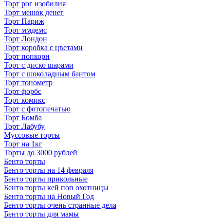
Торт рог изобилия
Торт мешок денег
Торт Париж
Торт ммдемс
Торт Лондон
Торт коробка с цветами
Торт попкорн
Торт с диско шарами
Торт с шоколадным бантом
Торт тонометр
Торт форбс
Торт комикс
Торт с фотопечатью
Торт Бомба
Торт Лабубу
Муссовые торты
Торт на 1кг
Торты до 3000 рублей
Бенто торты
Бенто торты на 14 февраля
Бенто торты прикольные
Бенто торты кей поп охотницы
Бенто торты на Новый Год
Бенто торты очень странные дела
Бенто торты для мамы