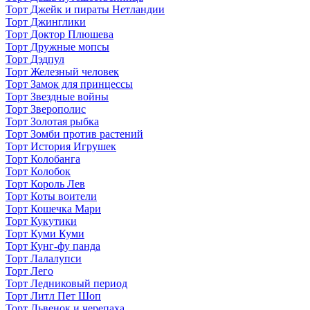
Торт Джейк и пираты Нетландии
Торт Джинглики
Торт Доктор Плюшева
Торт Дружные мопсы
Торт Дэдпул
Торт Железный человек
Торт Замок для принцессы
Торт Звездные войны
Торт Зверополис
Торт Золотая рыбка
Торт Зомби против растений
Торт История Игрушек
Торт Колобанга
Торт Колобок
Торт Король Лев
Торт Коты воители
Торт Кошечка Мари
Торт Кукутики
Торт Куми Куми
Торт Кунг-фу панда
Торт Лалалупси
Торт Лего
Торт Ледниковый период
Торт Литл Пет Шоп
Торт Львенок и черепаха