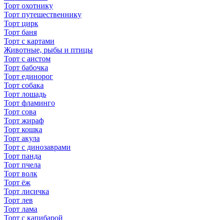
Торт охотнику
Торт путешественнику
Торт цирк
Торт баня
Торт с картами
Животные, рыбы и птицы
Торт с аистом
Торт бабочка
Торт единорог
Торт собака
Торт лошадь
Торт фламинго
Торт сова
Торт жираф
Торт кошка
Торт акула
Торт с динозаврами
Торт панда
Торт пчела
Торт волк
Торт ёж
Торт лисичка
Торт лев
Торт лама
Торт с капибарой