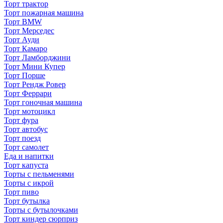
Торт трактор
Торт пожарная машина
Торт BMW
Торт Мерседес
Торт Ауди
Торт Камаро
Торт Ламборджини
Торт Мини Купер
Торт Порше
Торт Рендж Ровер
Торт Феррари
Торт гоночная машина
Торт мотоцикл
Торт фура
Торт автобус
Торт поезд
Торт самолет
Еда и напитки
Торт капуста
Торты с пельменями
Торты с икрой
Торт пиво
Торт бутылка
Торты с бутылочками
Торт киндер сюрприз