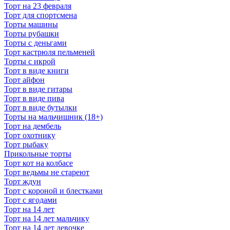
Торт на 23 февраля
Торт для спортсмена
Торты машины
Торты рубашки
Торты с деньгами
Торт кастрюля пельменей
Торты с икрой
Торт в виде книги
Торт айфон
Торт в виде гитары
Торт в виде пива
Торт в виде бутылки
Торты на мальчишник (18+)
Торт на дембель
Торт охотнику
Торт рыбаку
Прикольные торты
Торт кот на колбасе
Торт ведьмы не стареют
Торт ждун
Торт с короной и блестками
Торт с ягодами
Торт на 14 лет
Торт на 14 лет мальчику
Торт на 14 лет девочке