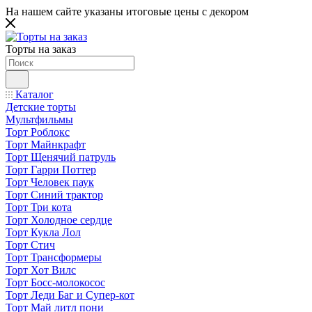
На нашем сайте указаны итоговые цены с декором
Торты на заказ
Каталог
Детские торты
Мультфильмы
Торт Роблокс
Торт Майнкрафт
Торт Щенячий патруль
Торт Гарри Поттер
Торт Человек паук
Торт Синий трактор
Торт Три кота
Торт Холодное сердце
Торт Кукла Лол
Торт Стич
Торт Трансформеры
Торт Хот Вилс
Торт Босс-молокосос
Торт Леди Баг и Супер-кот
Торт Май литл пони