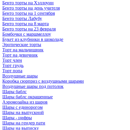
Бенто торты на Хэллоуин
Бенто торты на день учителя
Бенто торты на 1 сентября
Бенто торты Лабубу
Бенто торты на 8 марта
Бенто торты на 23 февраля
Бомбочки с маршмеллоу
Букет из клубники в шоколаде
Эротические торты
Торт на мальчишник
Торт на девичник
Торт член
Торт грудь
Торт попа
Воздушные шары
Коробка сюрприз с воздушными шарами
Воздушные шары под потолок
Шары баблс
Шары баблс окрашенные
Аэромозайка из шаров
Шары с единорогом
Шары на выпускной
Шары - цифры
Шары на гендер пати
Шары на выписку