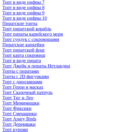
Торт в виде цифры 7
Торт в виде цифры 8
Торт в виде цифры 9
Торт в виде цифры 10
Пиратские торты
Торт пиратский корабль
Торт пираты карибского моря
Торт сундук с сокровищами
Пиратские капкейки
Торт пиратский флаг
Торт карта сокровищ
Торт в виде пирата
Торт Джейк и пираты Нетландии
Торты с пиратами
Торты с 2D фигурками
Торт с динозаврами
Торт Герои в масках
Торт Сказочный патруль
Торт Тиг и Лео
Торт Мимимишки
Торт Фиксики
Торт Смешарики
Торт Angry Birds
Торт Деревяшки
Торт куроми