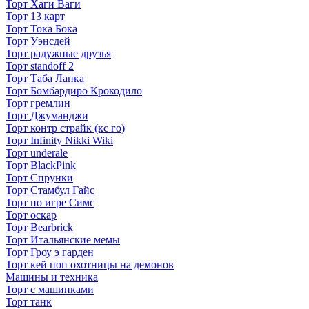
Торт Хаги Ваги
Торт 13 карт
Торт Тока Бока
Торт Уэнсдей
Торт радужные друзья
Торт standoff 2
Торт Таба Лапка
Торт Бомбардиро Крокодило
Торт гремлин
Торт Джуманджи
Торт контр страйк (кс го)
Торт Infinity Nikki Wiki
Торт underale
Торт BlackPink
Торт Спрунки
Торт Стамбул Гайс
Торт по игре Симс
Торт оскар
Торт Bearbrick
Торт Итальянские мемы
Торт Гроу э гарден
Торт кей поп охотницы на демонов
Машины и техника
Торт с машинками
Торт танк