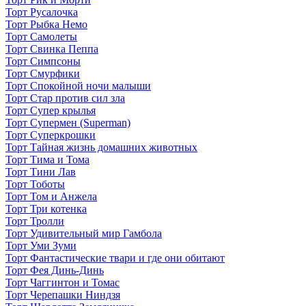
Торт Русалочка
Торт Рыбка Немо
Торт Самолеты
Торт Свинка Пеппа
Торт Симпсоны
Торт Смурфики
Торт Спокойной ночи малыши
Торт Стар против сил зла
Торт Супер крылья
Торт Супермен (Superman)
Торт Суперкрошки
Торт Тайная жизнь домашних животных
Торт Тима и Тома
Торт Тини Лав
Торт Тоботы
Торт Том и Анжела
Торт Три котенка
Торт Тролли
Торт Удивительный мир Гамбола
Торт Уми Зуми
Торт Фантастические твари и где они обитают
Торт Фея Динь-Динь
Торт Чаггинтон и Томас
Торт Черепашки Ниндзя