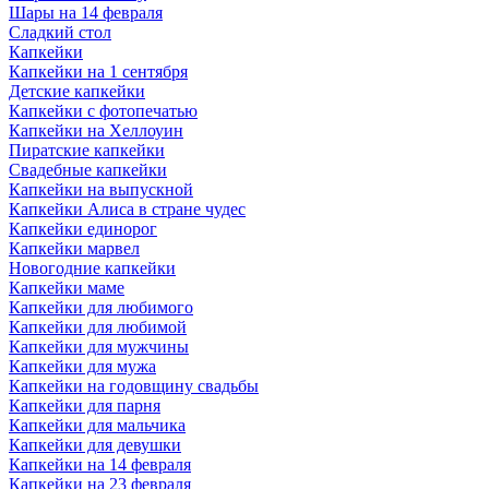
Шары на 14 февраля
Сладкий стол
Капкейки
Капкейки на 1 сентября
Детские капкейки
Капкейки с фотопечатью
Капкейки на Хеллоуин
Пиратские капкейки
Свадебные капкейки
Капкейки на выпускной
Капкейки Алиса в стране чудес
Капкейки единорог
Капкейки марвел
Новогодние капкейки
Капкейки маме
Капкейки для любимого
Капкейки для любимой
Капкейки для мужчины
Капкейки для мужа
Капкейки на годовщину свадьбы
Капкейки для парня
Капкейки для мальчика
Капкейки для девушки
Капкейки на 14 февраля
Капкейки на 23 февраля