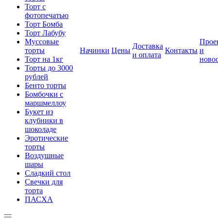
Торт с
фотопечатью
Торт Бомба
Торт Лабубу
Муссовые
Прое
Доставка
торты
Начинки
Цены
Контакты
и
и оплата
Торт на 1кг
ново
Торты до 3000
рублей
Бенто торты
Бомбочки с
маршмеллоу
Букет из
клубники в
шоколаде
Эротические
торты
Воздушные
шары
Сладкий стол
Свечки для
торта
ПАСХА