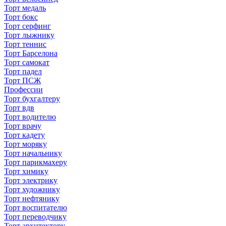
Торт медаль
Торт бокс
Торт серфинг
Торт лыжнику
Торт теннис
Торт Барселона
Торт самокат
Торт падел
Торт ПСЖ
Профессии
Торт бухгалтеру
Торт вдв
Торт водителю
Торт врачу
Торт кадету
Торт моряку
Торт начальнику
Торт парикмахеру
Торт химику
Торт электрику
Торт художнику
Торт нефтянику
Торт воспитателю
Торт переводчику
Торт архитектору