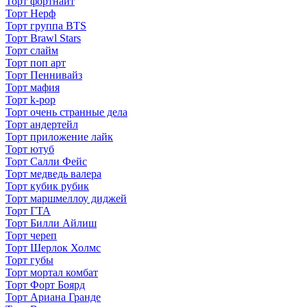
Торт фортнайт
Торт Нерф
Торт группа BTS
Торт Brawl Stars
Торт слайм
Торт поп арт
Торт Пеннивайз
Торт мафия
Торт k-pop
Торт очень странные дела
Торт андертейл
Торт приложение лайк
Торт ютуб
Торт Салли Фейс
Торт медведь валера
Торт кубик рубик
Торт маршмеллоу диджей
Торт ГТА
Торт Билли Айлиш
Торт череп
Торт Шерлок Холмс
Торт губы
Торт мортал комбат
Торт Форт Боярд
Торт Ариана Гранде