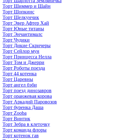
Торт Шарлотта Земляничка
Торт Шиммер и Шайн
Торт Шопкинс
Торт Щелкунчик
Торт Эвер Афтер Хай
Торт Юные титаны
Торт Энчантималс
Торт Чудики
Торт Дикие Скричеры
Торт Сейлор мун
Торт Принцесса Нелла
Торт Том и Джерри
Торт Роботы поезда
Торт 44 котенка
Торт Царевны
Торт ангел бэби
Торт поезд динозавров
Торт оранжевая корова
Торт Аркадий Паровозов
Торт буренка Даша
Торт Zooba
Торт Винтик
Торт Зебра в клеточку
Торт команда флоры
Торт котенок гав