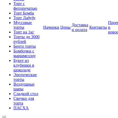
Торт с
фотопечатью
Торт Бомба
Торт Лабубу
Муссовые
Прое
Доставка
торты
Начинки
Цены
Контакты
и
и оплата
Торт на 1кг
ново
Торты до 3000
рублей
Бенто торты
Бомбочки с
маршмеллоу
Букет из
клубники в
шоколаде
Эротические
торты
Воздушные
шары
Сладкий стол
Свечки для
торта
ПАСХА