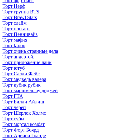
Торт фортнайт
Торт Нерф
Торт группа BTS
Торт Brawl Stars
Торт слайм
Торт поп арт
Торт Пеннивайз
Торт мафия
Торт k-pop
Торт очень странные дела
Торт андертейл
Торт приложение лайк
Торт ютуб
Торт Салли Фейс
Торт медведь валера
Торт кубик рубик
Торт маршмеллоу диджей
Торт ГТА
Торт Билли Айлиш
Торт череп
Торт Шерлок Холмс
Торт губы
Торт мортал комбат
Торт Форт Боярд
Торт Ариана Гранде