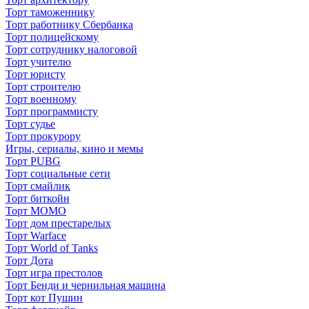
Торт таможеннику
Торт работнику Сбербанка
Торт полицейскому
Торт сотруднику налоговой
Торт учителю
Торт юристу
Торт строителю
Торт военному
Торт программисту
Торт судье
Торт прокурору
Игры, сериалы, кино и мемы
Торт PUBG
Торт социальные сети
Торт смайлик
Торт биткойн
Торт МОМО
Торт дом престарелых
Торт Warface
Торт World of Tanks
Торт Дота
Торт игра престолов
Торт Бенди и чернильная машина
Торт кот Пушин