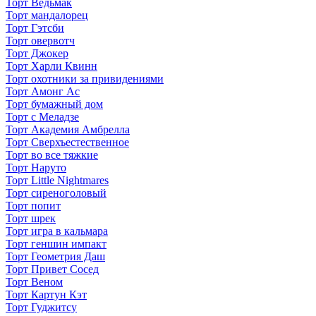
Торт Ведьмак
Торт мандалорец
Торт Гэтсби
Торт овервотч
Торт Джокер
Торт Харли Квинн
Торт охотники за привидениями
Торт Амонг Ас
Торт бумажный дом
Торт с Меладзе
Торт Академия Амбрелла
Торт Сверхъестественное
Торт во все тяжкие
Торт Наруто
Торт Little Nightmares
Торт сиреноголовый
Торт попит
Торт шрек
Торт игра в кальмара
Торт геншин импакт
Торт Геометрия Даш
Торт Привет Сосед
Торт Веном
Торт Картун Кэт
Торт Гуджитсу