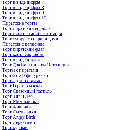
Торт в виде цифры 7
Торт в виде цифры 8
Торт в виде цифры 9
Торт в виде цифры 10
Пиратские торты
Торт пиратский корабль
Торт пираты карибского моря
Торт сундук с сокровищами
Пиратские капкейки
Торт пиратский флаг
Торт карта сокровищ
Торт в виде пирата
Торт Джейк и пираты Нетландии
Торты с пиратами
Торты с 2D фигурками
Торт с динозаврами
Торт Герои в масках
Торт Сказочный патруль
Торт Тиг и Лео
Торт Мимимишки
Торт Фиксики
Торт Смешарики
Торт Angry Birds
Торт Деревяшки
Торт куроми