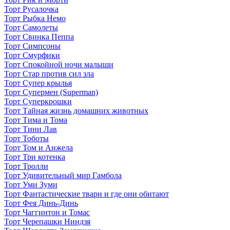
Торт Русалочка
Торт Рыбка Немо
Торт Самолеты
Торт Свинка Пеппа
Торт Симпсоны
Торт Смурфики
Торт Спокойной ночи малыши
Торт Стар против сил зла
Торт Супер крылья
Торт Супермен (Superman)
Торт Суперкрошки
Торт Тайная жизнь домашних животных
Торт Тима и Тома
Торт Тини Лав
Торт Тоботы
Торт Том и Анжела
Торт Три котенка
Торт Тролли
Торт Удивительный мир Гамбола
Торт Уми Зуми
Торт Фантастические твари и где они обитают
Торт Фея Динь-Динь
Торт Чаггинтон и Томас
Торт Черепашки Ниндзя