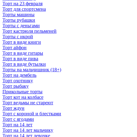
Торт на 23 февраля
Торт для спортсмена
Торты машины
Торты рубашки
Торты с деньгами
Торт кастрюля пельменей
Торты с икрой
Торт в виде книги
Торт айфон
Торт в виде гитары
Торт в виде пива
Торт в виде бутылки
Торты на мальчишник (18+)
Торт на дембель
Торт охотнику
Торт рыбаку
Прикольные торты
Торт кот на колбасе
Торт ведьмы не стареют
Торт ждун
Торт с короной и блестками
Торт с ягодами
Торт на 14 лет
Торт на 14 лет мальчику
Торт на 14 лет девочке