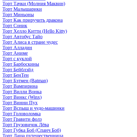
Торт Тачки (Молния Маквин)
Торт Малышарики
Торт Миньоны
Торт Как приручить дракона
Торт Соник
Торт Хелло Китти (Hello Kitty)
Торт Автобус Тайо
Торт Алиса в стране чудес
Торт Алладин
Торт Аниме
Торт с куклой
Торт Барбоскины
Торт Бейблэйд
Торт БенТен
Торт Бэтмен (Batman)
Торт Вампирина
Торт Вилли Вонка
Торт Винкс (Winx)
Торт Винни Пух
Торт Вспыш и чудо-машинки
Торт Головоломка
Торт Гравити фолз
Торт Грузовичок Лёва
Торт Губка Боб (Спанч Боб)
Торт Даша путешественница