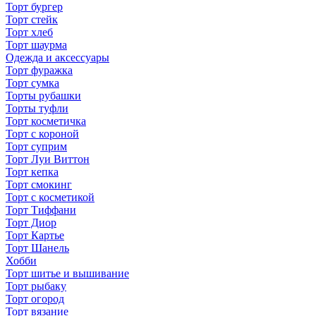
Торт бургер
Торт стейк
Торт хлеб
Торт шаурма
Одежда и аксессуары
Торт фуражка
Торт сумка
Торты рубашки
Торты туфли
Торт косметичка
Торт с короной
Торт суприм
Торт Луи Виттон
Торт кепка
Торт смокинг
Торт с косметикой
Торт Тиффани
Торт Диор
Торт Картье
Торт Шанель
Хобби
Торт шитье и вышивание
Торт рыбаку
Торт огород
Торт вязание