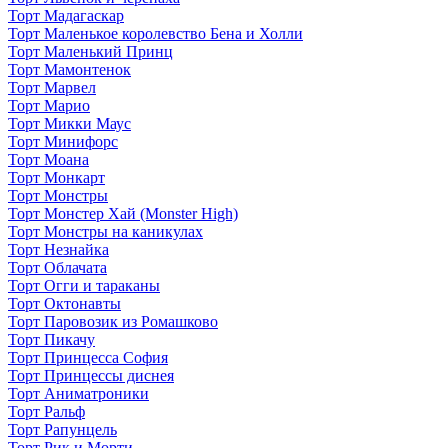
Торт Мадагаскар
Торт Маленькое королевство Бена и Холли
Торт Маленький Принц
Торт Мамонтенок
Торт Марвел
Торт Марио
Торт Микки Маус
Торт Минифорс
Торт Моана
Торт Монкарт
Торт Монстры
Торт Монстер Хай (Monster High)
Торт Монстры на каникулах
Торт Незнайка
Торт Облачата
Торт Огги и тараканы
Торт Октонавты
Торт Паровозик из Ромашково
Торт Пикачу
Торт Принцесса София
Торт Принцессы диснея
Торт Аниматроники
Торт Ральф
Торт Рапунцель
Торт Рик и Морти