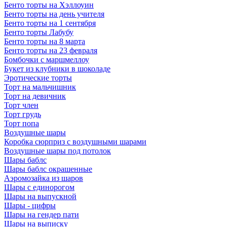
Бенто торты на Хэллоуин
Бенто торты на день учителя
Бенто торты на 1 сентября
Бенто торты Лабубу
Бенто торты на 8 марта
Бенто торты на 23 февраля
Бомбочки с маршмеллоу
Букет из клубники в шоколаде
Эротические торты
Торт на мальчишник
Торт на девичник
Торт член
Торт грудь
Торт попа
Воздушные шары
Коробка сюрприз с воздушными шарами
Воздушные шары под потолок
Шары баблс
Шары баблс окрашенные
Аэромозайка из шаров
Шары с единорогом
Шары на выпускной
Шары - цифры
Шары на гендер пати
Шары на выписку