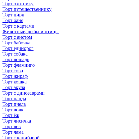
Торт охотнику
Торт путешественнику
Торт цирк
Торт баня
Торт с картами
Животные, рыбы и птицы
Торт с аистом
Торт бабочка
Торт единорог
Торт собака
Торт лошадь
Торт фламинго
Торт сова
Торт жираф
Торт кошка
Торт акула
Торт с динозаврами
Торт панда
Торт пчела
Торт волк
Торт ёж
Торт лисичка
Торт лев
Торт лама
Торт с капибарой