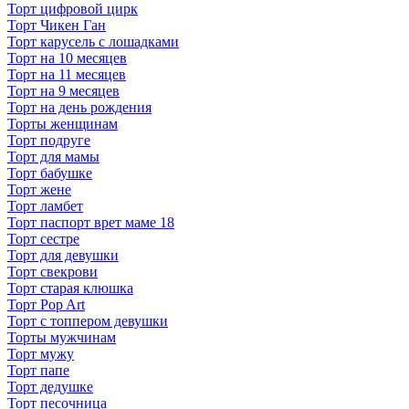
Торт цифровой цирк
Торт Чикен Ган
Торт карусель с лошадками
Торт на 10 месяцев
Торт на 11 месяцев
Торт на 9 месяцев
Торт на день рождения
Торты женщинам
Торт подруге
Торт для мамы
Торт бабушке
Торт жене
Торт ламбет
Торт паспорт врет маме 18
Торт сестре
Торт для девушки
Торт свекрови
Торт старая клюшка
Торт Pop Art
Торт с топпером девушки
Торты мужчинам
Торт мужу
Торт папе
Торт дедушке
Торт песочница