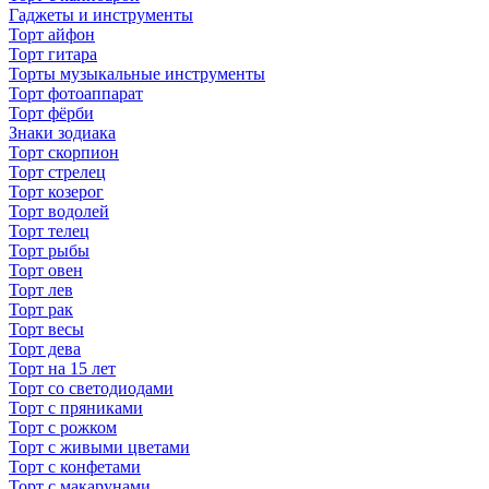
Гаджеты и инструменты
Торт айфон
Торт гитара
Торты музыкальные инструменты
Торт фотоаппарат
Торт фёрби
Знаки зодиака
Торт скорпион
Торт стрелец
Торт козерог
Торт водолей
Торт телец
Торт рыбы
Торт овен
Торт лев
Торт рак
Торт весы
Торт дева
Торт на 15 лет
Торт со светодиодами
Торт с пряниками
Торт с рожком
Торт с живыми цветами
Торт с конфетами
Торт с макарунами