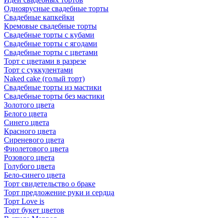
Одноярусные свадебные торты
Свадебные капкейки
Кремовые свадебные торты
Свадебные торты с кубами
Свадебные торты с ягодами
Свадебные торты с цветами
Торт с цветами в разрезе
Торт с суккулентами
Naked cake (голый торт)
Свадебные торты из мастики
Свадебные торты без мастики
Золотого цвета
Белого цвета
Синего цвета
Красного цвета
Сиреневого цвета
Фиолетового цвета
Розового цвета
Голубого цвета
Бело-синего цвета
Торт свидетельство о браке
Торт предложение руки и сердца
Торт Love is
Торт букет цветов