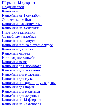
Шары на 14 февраля
Сладкий стол
Капкейки
Капкейки на 1 сентября
Детские капкейки
Капкейки с фотопечатью
Капкейки на Хеллоуин
Пиратские капкейки
Свадебные капкейки
Капкейки на выпускной
Капкейки Алиса в стране чудес
Капкейки единорог
Капкейки марвел
Новогодние капкейки
Капкейки маме
Капкейки для любимого
Капкейки для любимой
Капкейки для мужчины
Капкейки для мужа
Капкейки на годовщину свадьбы
Капкейки для парня
Капкейки для мальчика
Капкейки для девушки
Капкейки на 14 февраля
Капкейки на 23 февраля