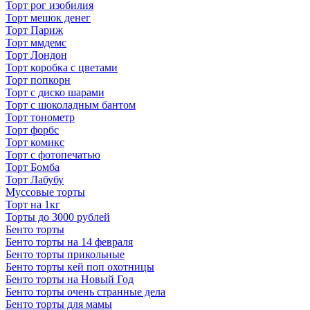
Торт рог изобилия
Торт мешок денег
Торт Париж
Торт ммдемс
Торт Лондон
Торт коробка с цветами
Торт попкорн
Торт с диско шарами
Торт с шоколадным бантом
Торт тонометр
Торт форбс
Торт комикс
Торт с фотопечатью
Торт Бомба
Торт Лабубу
Муссовые торты
Торт на 1кг
Торты до 3000 рублей
Бенто торты
Бенто торты на 14 февраля
Бенто торты прикольные
Бенто торты кей поп охотницы
Бенто торты на Новый Год
Бенто торты очень странные дела
Бенто торты для мамы