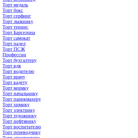
Торт медаль
Торт бокс
Торт серфинг
Торт лыжнику
Торт теннис
Торт Барселона
Торт самокат
Торт падел
Торт ПСЖ
Профессии
Торт бухгалтеру
Торт вдв
Торт водителю
Торт врачу
Торт кадету
Торт моряку
Торт начальнику
Торт парикмахеру
Торт химику
Торт электрику
Торт художнику
Торт нефтянику
Торт воспитателю
Торт переводчику
Торт архитектору