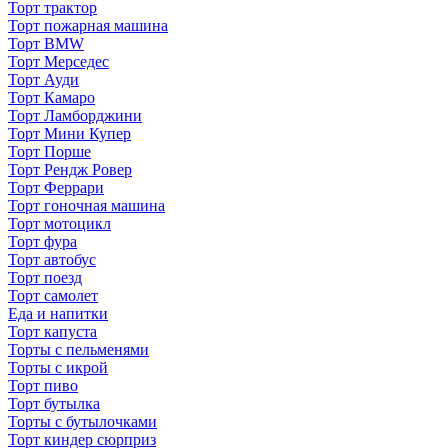
Торт трактор
Торт пожарная машина
Торт BMW
Торт Мерседес
Торт Ауди
Торт Камаро
Торт Ламборджини
Торт Мини Купер
Торт Порше
Торт Рендж Ровер
Торт Феррари
Торт гоночная машина
Торт мотоцикл
Торт фура
Торт автобус
Торт поезд
Торт самолет
Еда и напитки
Торт капуста
Торты с пельменями
Торты с икрой
Торт пиво
Торт бутылка
Торты с бутылочками
Торт киндер сюрприз