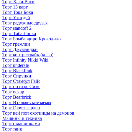
Торт Хаги Ваги
Торт 13 карт
Торт Тока Бока
Торт Уэнсдей
Торт радужные друзья
Торт standoff 2
Торт Таба Лапка
Торт Бомбардиро Крокодило
Торт гремлин
Торт Джуманджи
Торт контр страйк (кс го)
Торт Infinity Nikki Wiki
Торт underale
Торт BlackPink
Торт Спрунки
Торт Стамбул Гайс
Торт по игре Симс
Торт оскар
Торт Bearbrick
Торт Итальянские мемы
Торт Гроу э гарден
Торт кей поп охотницы на демонов
Машины и техника
Торт с машинками
Торт танк