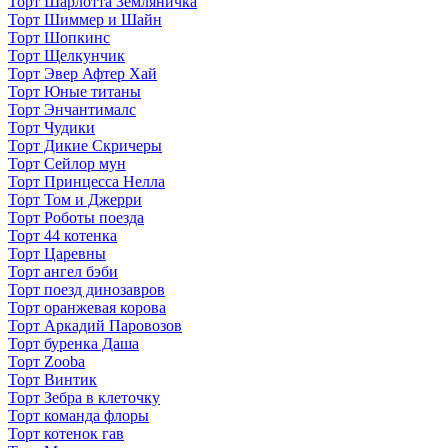
Торт Шарлотта Земляничка
Торт Шиммер и Шайн
Торт Шопкинс
Торт Щелкунчик
Торт Эвер Афтер Хай
Торт Юные титаны
Торт Энчантималс
Торт Чудики
Торт Дикие Скричеры
Торт Сейлор мун
Торт Принцесса Нелла
Торт Том и Джерри
Торт Роботы поезда
Торт 44 котенка
Торт Царевны
Торт ангел бэби
Торт поезд динозавров
Торт оранжевая корова
Торт Аркадий Паровозов
Торт буренка Даша
Торт Zooba
Торт Винтик
Торт Зебра в клеточку
Торт команда флоры
Торт котенок гав