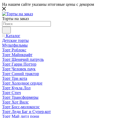
На нашем сайте указаны итоговые цены с декором
Торты на заказ
Каталог
Детские торты
Мультфильмы
Торт Роблокс
Торт Майнкрафт
Торт Щенячий патруль
Торт Гарри Поттер
Торт Человек паук
Торт Синий трактор
Торт Три кота
Торт Холодное сердце
Торт Кукла Лол
Торт Стич
Торт Трансформеры
Торт Хот Вилс
Торт Босс-молокосос
Торт Леди Баг и Супер-кот
Торт Май литл пони