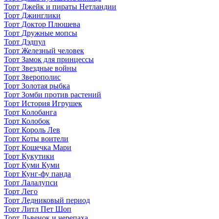
Торт Джейк и пираты Нетландии
Торт Джинглики
Торт Доктор Плюшева
Торт Дружные мопсы
Торт Дэдпул
Торт Железный человек
Торт Замок для принцессы
Торт Звездные войны
Торт Зверополис
Торт Золотая рыбка
Торт Зомби против растений
Торт История Игрушек
Торт Колобанга
Торт Колобок
Торт Король Лев
Торт Коты воители
Торт Кошечка Мари
Торт Кукутики
Торт Куми Куми
Торт Кунг-фу панда
Торт Лалалупси
Торт Лего
Торт Ледниковый период
Торт Литл Пет Шоп
Торт Львенок и черепаха