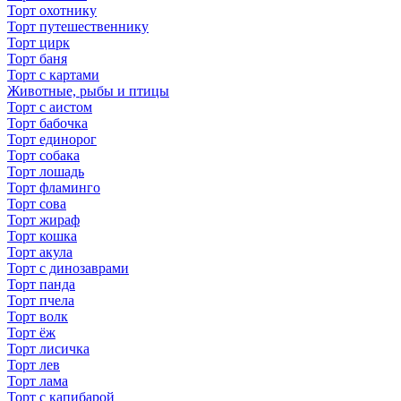
Торт охотнику
Торт путешественнику
Торт цирк
Торт баня
Торт с картами
Животные, рыбы и птицы
Торт с аистом
Торт бабочка
Торт единорог
Торт собака
Торт лошадь
Торт фламинго
Торт сова
Торт жираф
Торт кошка
Торт акула
Торт с динозаврами
Торт панда
Торт пчела
Торт волк
Торт ёж
Торт лисичка
Торт лев
Торт лама
Торт с капибарой