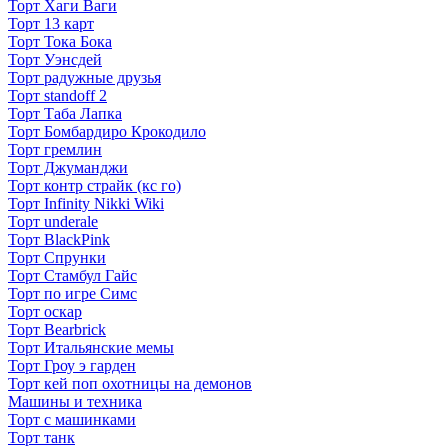
Торт Хаги Ваги
Торт 13 карт
Торт Тока Бока
Торт Уэнсдей
Торт радужные друзья
Торт standoff 2
Торт Таба Лапка
Торт Бомбардиро Крокодило
Торт гремлин
Торт Джуманджи
Торт контр страйк (кс го)
Торт Infinity Nikki Wiki
Торт underale
Торт BlackPink
Торт Спрунки
Торт Стамбул Гайс
Торт по игре Симс
Торт оскар
Торт Bearbrick
Торт Итальянские мемы
Торт Гроу э гарден
Торт кей поп охотницы на демонов
Машины и техника
Торт с машинками
Торт танк