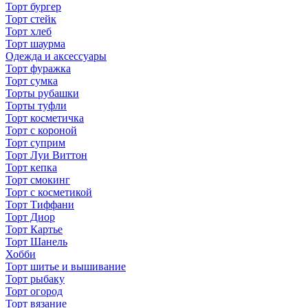
Торт бургер
Торт стейк
Торт хлеб
Торт шаурма
Одежда и аксессуары
Торт фуражка
Торт сумка
Торты рубашки
Торты туфли
Торт косметичка
Торт с короной
Торт суприм
Торт Луи Виттон
Торт кепка
Торт смокинг
Торт с косметикой
Торт Тиффани
Торт Диор
Торт Картье
Торт Шанель
Хобби
Торт шитье и вышивание
Торт рыбаку
Торт огород
Торт вязание