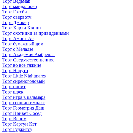
Торт Ведьмак
Торт мандалорец
Торт Гэтсби
Торт овервотч
Торт Джокер
Торт Харли Квинн
Торт охотники за привидениями
Торт Амонг Ас
Торт бумажный дом
Торт с Меладзе
Торт Академия Амбрелла
Торт Сверхъестественное
Торт во все тяжкие
Торт Наруто
Торт Little Nightmares
Торт сиреноголовый
Торт попит
Торт шрек
Торт игра в кальмара
Торт геншин импакт
Торт Геометрия Даш
Торт Привет Сосед
Торт Веном
Торт Картун Кэт
Торт Гуджитсу