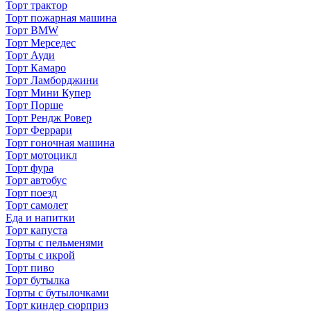
Торт трактор
Торт пожарная машина
Торт BMW
Торт Мерседес
Торт Ауди
Торт Камаро
Торт Ламборджини
Торт Мини Купер
Торт Порше
Торт Рендж Ровер
Торт Феррари
Торт гоночная машина
Торт мотоцикл
Торт фура
Торт автобус
Торт поезд
Торт самолет
Еда и напитки
Торт капуста
Торты с пельменями
Торты с икрой
Торт пиво
Торт бутылка
Торты с бутылочками
Торт киндер сюрприз