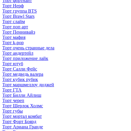
Торт фортнайт
Торт Нерф
Торт группа BTS
Торт Brawl Stars
Торт слайм
Торт поп арт
Торт Пеннивайз
Торт мафия
Торт k-pop
Торт очень странные дела
Торт андертейл
Торт приложение лайк
Торт ютуб
Торт Салли Фейс
Торт медведь валера
Торт кубик рубик
Торт маршмеллоу диджей
Торт ГТА
Торт Билли Айлиш
Торт череп
Торт Шерлок Холмс
Торт губы
Торт мортал комбат
Торт Форт Боярд
Торт Ариана Гранде