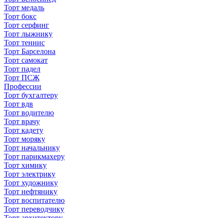
Торт медаль
Торт бокс
Торт серфинг
Торт лыжнику
Торт теннис
Торт Барселона
Торт самокат
Торт падел
Торт ПСЖ
Профессии
Торт бухгалтеру
Торт вдв
Торт водителю
Торт врачу
Торт кадету
Торт моряку
Торт начальнику
Торт парикмахеру
Торт химику
Торт электрику
Торт художнику
Торт нефтянику
Торт воспитателю
Торт переводчику
Торт архитектору