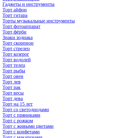
Гаджеты и инструменты
Торт айфон
Торт гитара
Торты музыкальные инструменты
Торт фотоаппарат
Торт фёрби
Знаки зодиака
Торт скорпион
Торт стрелец
Торт козерог
Торт водолей
Торт телец
Торт рыбы
Торт овен
Торт лев
Торт рак
Торт весы
Торт дева
Торт на 15 лет
Торт со светодиодами
Торт с пряниками
Торт с рожком
Торт с живыми цветами
Торт с конфетами
Торт с макарунами