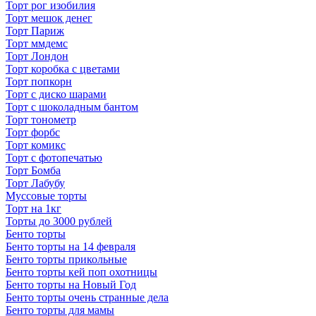
Торт рог изобилия
Торт мешок денег
Торт Париж
Торт ммдемс
Торт Лондон
Торт коробка с цветами
Торт попкорн
Торт с диско шарами
Торт с шоколадным бантом
Торт тонометр
Торт форбс
Торт комикс
Торт с фотопечатью
Торт Бомба
Торт Лабубу
Муссовые торты
Торт на 1кг
Торты до 3000 рублей
Бенто торты
Бенто торты на 14 февраля
Бенто торты прикольные
Бенто торты кей поп охотницы
Бенто торты на Новый Год
Бенто торты очень странные дела
Бенто торты для мамы