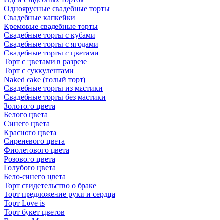
Одноярусные свадебные торты
Свадебные капкейки
Кремовые свадебные торты
Свадебные торты с кубами
Свадебные торты с ягодами
Свадебные торты с цветами
Торт с цветами в разрезе
Торт с суккулентами
Naked cake (голый торт)
Свадебные торты из мастики
Свадебные торты без мастики
Золотого цвета
Белого цвета
Синего цвета
Красного цвета
Сиреневого цвета
Фиолетового цвета
Розового цвета
Голубого цвета
Бело-синего цвета
Торт свидетельство о браке
Торт предложение руки и сердца
Торт Love is
Торт букет цветов