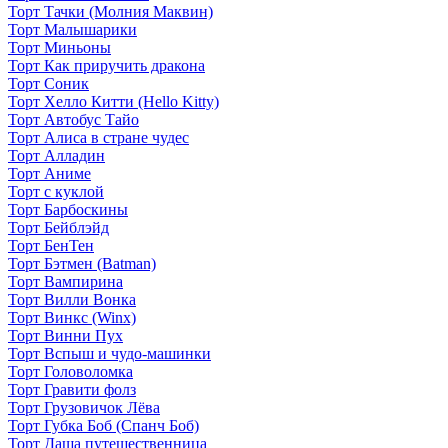
Торт Тачки (Молния Маквин)
Торт Малышарики
Торт Миньоны
Торт Как приручить дракона
Торт Соник
Торт Хелло Китти (Hello Kitty)
Торт Автобус Тайо
Торт Алиса в стране чудес
Торт Алладин
Торт Аниме
Торт с куклой
Торт Барбоскины
Торт Бейблэйд
Торт БенТен
Торт Бэтмен (Batman)
Торт Вампирина
Торт Вилли Вонка
Торт Винкс (Winx)
Торт Винни Пух
Торт Вспыш и чудо-машинки
Торт Головоломка
Торт Гравити фолз
Торт Грузовичок Лёва
Торт Губка Боб (Спанч Боб)
Торт Даша путешественница