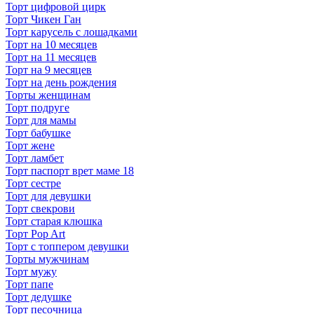
Торт цифровой цирк
Торт Чикен Ган
Торт карусель с лошадками
Торт на 10 месяцев
Торт на 11 месяцев
Торт на 9 месяцев
Торт на день рождения
Торты женщинам
Торт подруге
Торт для мамы
Торт бабушке
Торт жене
Торт ламбет
Торт паспорт врет маме 18
Торт сестре
Торт для девушки
Торт свекрови
Торт старая клюшка
Торт Pop Art
Торт с топпером девушки
Торты мужчинам
Торт мужу
Торт папе
Торт дедушке
Торт песочница