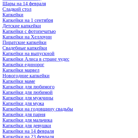
Шары на 14 февраля
Сладкий стол
Капкейки
Капкейки на 1 сентября
Детские капкейки
Капкейки с фотопечатью
Капкейки на Хеллоуин
Пиратские капкейки
Свадебные капкейки
Капкейки на выпускной
Капкейки Алиса в стране чудес
Капкейки единорог
Капкейки марвел
Новогодние капкейки
Капкейки маме
Капкейки для любимого
Капкейки для любимой
Капкейки для мужчины
Капкейки для мужа
Капкейки на годовщину свадьбы
Капкейки для парня
Капкейки для мальчика
Капкейки для девушки
Капкейки на 14 февраля
Капкейки на 23 февраля