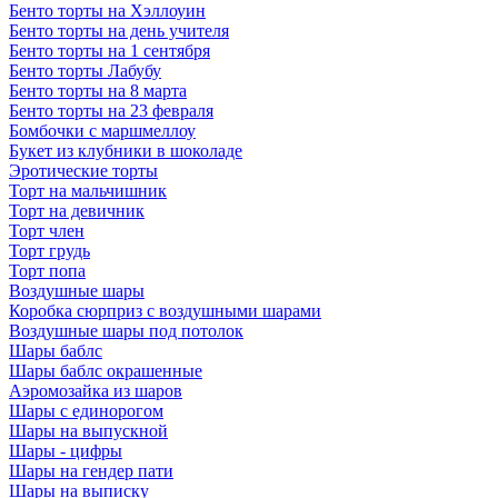
Бенто торты на Хэллоуин
Бенто торты на день учителя
Бенто торты на 1 сентября
Бенто торты Лабубу
Бенто торты на 8 марта
Бенто торты на 23 февраля
Бомбочки с маршмеллоу
Букет из клубники в шоколаде
Эротические торты
Торт на мальчишник
Торт на девичник
Торт член
Торт грудь
Торт попа
Воздушные шары
Коробка сюрприз с воздушными шарами
Воздушные шары под потолок
Шары баблс
Шары баблс окрашенные
Аэромозайка из шаров
Шары с единорогом
Шары на выпускной
Шары - цифры
Шары на гендер пати
Шары на выписку