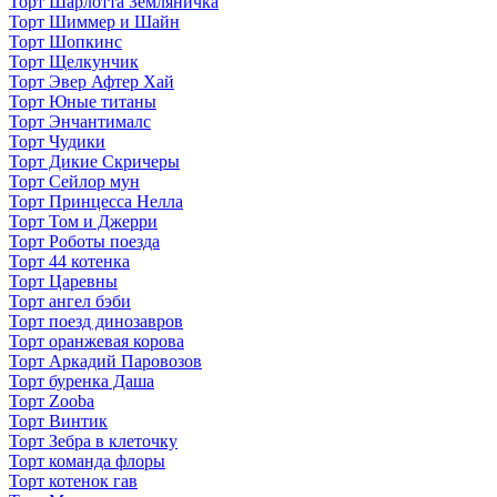
Торт Шарлотта Земляничка
Торт Шиммер и Шайн
Торт Шопкинс
Торт Щелкунчик
Торт Эвер Афтер Хай
Торт Юные титаны
Торт Энчантималс
Торт Чудики
Торт Дикие Скричеры
Торт Сейлор мун
Торт Принцесса Нелла
Торт Том и Джерри
Торт Роботы поезда
Торт 44 котенка
Торт Царевны
Торт ангел бэби
Торт поезд динозавров
Торт оранжевая корова
Торт Аркадий Паровозов
Торт буренка Даша
Торт Zooba
Торт Винтик
Торт Зебра в клеточку
Торт команда флоры
Торт котенок гав