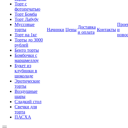
Торт с
фотопечатью
Торт Бомба
Торт Лабубу
Муссовые
Прое
Доставка
торты
Начинки
Цены
Контакты
и
и оплата
Торт на 1кг
ново
Торты до 3000
рублей
Бенто торты
Бомбочки с
маршмеллоу
Букет из
клубники в
шоколаде
Эротические
торты
Воздушные
шары
Сладкий стол
Свечки для
торта
ПАСХА