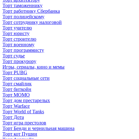
Торт таможеннику
Торт работнику Сбербанка
Торт полицейскому
Торт сотруднику налоговой
Торт учителю
Торт юристу
Торт строителю
Торт военному
Торт программисту
Торт судье
Торт прокурору
Игры, сериалы, кино и мемы
Торт PUBG
Торт социальные сети
Торт смайлик
Торт биткойн
Торт МОМО
Торт дом престарелых
Торт Warface
Торт World of Tanks
Торт Дота
Торт игра престолов
Торт Бенди и чернильная машина
Торт кот Пушин