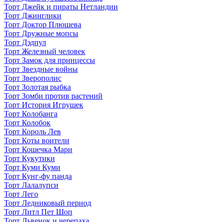
Торт Джейк и пираты Нетландии
Торт Джинглики
Торт Доктор Плюшева
Торт Дружные мопсы
Торт Дэдпул
Торт Железный человек
Торт Замок для принцессы
Торт Звездные войны
Торт Зверополис
Торт Золотая рыбка
Торт Зомби против растений
Торт История Игрушек
Торт Колобанга
Торт Колобок
Торт Король Лев
Торт Коты воители
Торт Кошечка Мари
Торт Кукутики
Торт Куми Куми
Торт Кунг-фу панда
Торт Лалалупси
Торт Лего
Торт Ледниковый период
Торт Литл Пет Шоп
Торт Львенок и черепаха