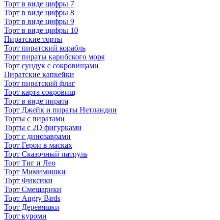
Торт в виде цифры 7
Торт в виде цифры 8
Торт в виде цифры 9
Торт в виде цифры 10
Пиратские торты
Торт пиратский корабль
Торт пираты карибского моря
Торт сундук с сокровищами
Пиратские капкейки
Торт пиратский флаг
Торт карта сокровищ
Торт в виде пирата
Торт Джейк и пираты Нетландии
Торты с пиратами
Торты с 2D фигурками
Торт с динозаврами
Торт Герои в масках
Торт Сказочный патруль
Торт Тиг и Лео
Торт Мимимишки
Торт Фиксики
Торт Смешарики
Торт Angry Birds
Торт Деревяшки
Торт куроми