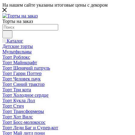
На нашем сайте указаны итоговые цены с декором
Торты на заказ
Каталог
Детские торты
Мультфильмы
Торт Роблокс
Торт Майнкрафт
Торт Щенячий патруль
Торт Гарри Поттер
Торт Человек паук
Торт Синий трактор
Торт Три кота
Торт Холодное сердце
Торт Кукла Лол
Торт Стич
Торт Трансформеры
Торт Хот Вилс
Торт Босс-молокосос
Торт Леди Баг и Супер-кот
Торт Май литл пони