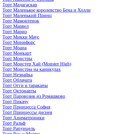
Торт Мадагаскар
Торт Маленькое королевство Бена и Холли
Торт Маленький Принц
Торт Мамонтенок
Торт Марвел
Торт Марио
Торт Микки Маус
Торт Минифорс
Торт Моана
Торт Монкарт
Торт Монстры
Торт Монстер Хай (Monster High)
Торт Монстры на каникулах
Торт Незнайка
Торт Облачата
Торт Огги и тараканы
Торт Октонавты
Торт Паровозик из Ромашково
Торт Пикачу
Торт Принцесса София
Торт Принцессы диснея
Торт Аниматроники
Торт Ральф
Торт Рапунцель
Торт Рик и Морти