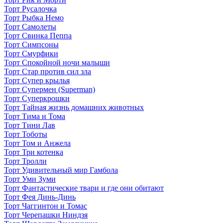
Торт Русалочка
Торт Рыбка Немо
Торт Самолеты
Торт Свинка Пеппа
Торт Симпсоны
Торт Смурфики
Торт Спокойной ночи малыши
Торт Стар против сил зла
Торт Супер крылья
Торт Супермен (Superman)
Торт Суперкрошки
Торт Тайная жизнь домашних животных
Торт Тима и Тома
Торт Тини Лав
Торт Тоботы
Торт Том и Анжела
Торт Три котенка
Торт Тролли
Торт Удивительный мир Гамбола
Торт Уми Зуми
Торт Фантастические твари и где они обитают
Торт Фея Динь-Динь
Торт Чаггинтон и Томас
Торт Черепашки Ниндзя