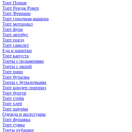
Торт Порше
Торт Рендж Ровер
Торт Феррари
Торт гоночная машина
Торт мотоцикл
Торт фура
Торт автобус
Торт поезд
Торт самолет
Еда и напитки
Торт капуста
Торты с пельменями
Торты с икрой
Торт пиво
Торт бутылка
Торты с бутылочками
Торт киндер сюрприз
Торт бургер
Торт стейк
Торт хлеб
Торт шаурма
Одежда и аксессуары
Торт фуражка
Торт сумка
Торты рубашки