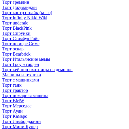
Торт гремлин
Торт Джуманджи
Торт контр страйк (кс го)
Торт Infinity Nikki Wiki
Торт underale
Торт BlackPink
Торт Спрунки
Торт Стамбул Гайс
Торт по игре Симс
Торт оскар
Торт Bearbrick
Торт Итальянские мемы
Торт Гроу э гарден
Торт кей поп охотницы на демонов
Машины и техника
Торт с машинками
Торт танк
Торт трактор
Торт пожарная машина
Торт BMW
Торт Мерседес
Торт Ауди
Торт Камаро
Торт Ламборджини
Торт Мини Купер