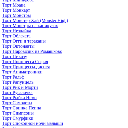
Торт Моана
Торт Монкарт
Торт Монстры
Торт Монстер Хай (Monster High)
Торт Монстры на каникулах
Торт Незнайка
Торт Облачата
Торт Огги и тараканы
Торт Октонавты
Торт Паровозик из Ромашково
Торт Пикачу
Торт Принцесса София
Торт Принцессы диснея
Торт Аниматроники
Торт Ральф
Торт Рапунцель
Торт Рик и Морти
Торт Русалочка
Торт Рыбка Немо
Торт Самолеты
Торт Свинка Пеппа
Торт Симпсоны
Торт Смурфики
Торт Спокойной ночи малыши