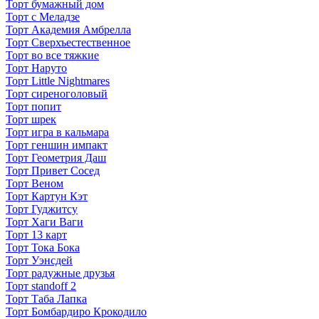
Торт бумажный дом
Торт с Меладзе
Торт Академия Амбрелла
Торт Сверхъестественное
Торт во все тяжкие
Торт Наруто
Торт Little Nightmares
Торт сиреноголовый
Торт попит
Торт шрек
Торт игра в кальмара
Торт геншин импакт
Торт Геометрия Даш
Торт Привет Сосед
Торт Веном
Торт Картун Кэт
Торт Гуджитсу
Торт Хаги Ваги
Торт 13 карт
Торт Тока Бока
Торт Уэнсдей
Торт радужные друзья
Торт standoff 2
Торт Таба Лапка
Торт Бомбардиро Крокодило