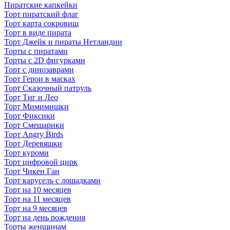
Пиратские капкейки
Торт пиратский флаг
Торт карта сокровищ
Торт в виде пирата
Торт Джейк и пираты Нетландии
Торты с пиратами
Торты с 2D фигурками
Торт с динозаврами
Торт Герои в масках
Торт Сказочный патруль
Торт Тиг и Лео
Торт Мимимишки
Торт Фиксики
Торт Смешарики
Торт Angry Birds
Торт Деревяшки
Торт куроми
Торт цифровой цирк
Торт Чикен Ган
Торт карусель с лошадками
Торт на 10 месяцев
Торт на 11 месяцев
Торт на 9 месяцев
Торт на день рождения
Торты женщинам