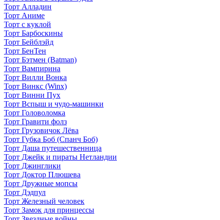
Торт Алладин
Торт Аниме
Торт с куклой
Торт Барбоскины
Торт Бейблэйд
Торт БенТен
Торт Бэтмен (Batman)
Торт Вампирина
Торт Вилли Вонка
Торт Винкс (Winx)
Торт Винни Пух
Торт Вспыш и чудо-машинки
Торт Головоломка
Торт Гравити фолз
Торт Грузовичок Лёва
Торт Губка Боб (Спанч Боб)
Торт Даша путешественница
Торт Джейк и пираты Нетландии
Торт Джинглики
Торт Доктор Плюшева
Торт Дружные мопсы
Торт Дэдпул
Торт Железный человек
Торт Замок для принцессы
Торт Звездные войны