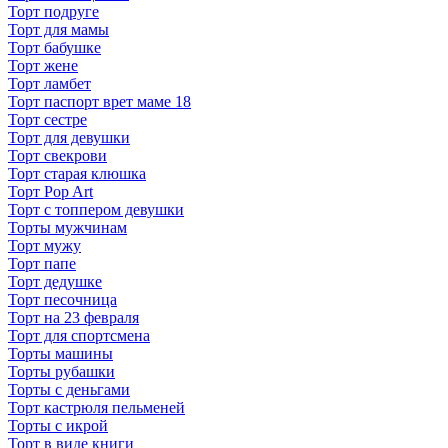
Торт подруге
Торт для мамы
Торт бабушке
Торт жене
Торт ламбет
Торт паспорт врет маме 18
Торт сестре
Торт для девушки
Торт свекрови
Торт старая клюшка
Торт Pop Art
Торт с топпером девушки
Торты мужчинам
Торт мужу
Торт папе
Торт дедушке
Торт песочница
Торт на 23 февраля
Торт для спортсмена
Торты машины
Торты рубашки
Торты с деньгами
Торт кастрюля пельменей
Торты с икрой
Торт в виде книги