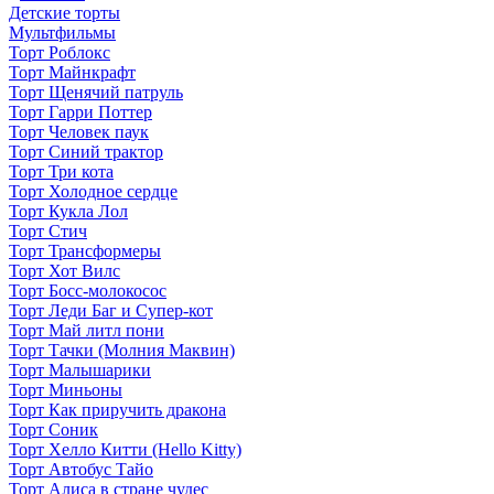
Детские торты
Мультфильмы
Торт Роблокс
Торт Майнкрафт
Торт Щенячий патруль
Торт Гарри Поттер
Торт Человек паук
Торт Синий трактор
Торт Три кота
Торт Холодное сердце
Торт Кукла Лол
Торт Стич
Торт Трансформеры
Торт Хот Вилс
Торт Босс-молокосос
Торт Леди Баг и Супер-кот
Торт Май литл пони
Торт Тачки (Молния Маквин)
Торт Малышарики
Торт Миньоны
Торт Как приручить дракона
Торт Соник
Торт Хелло Китти (Hello Kitty)
Торт Автобус Тайо
Торт Алиса в стране чудес