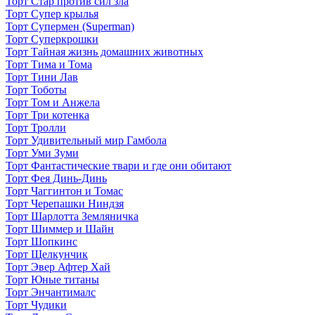
Торт Стар против сил зла
Торт Супер крылья
Торт Супермен (Superman)
Торт Суперкрошки
Торт Тайная жизнь домашних животных
Торт Тима и Тома
Торт Тини Лав
Торт Тоботы
Торт Том и Анжела
Торт Три котенка
Торт Тролли
Торт Удивительный мир Гамбола
Торт Уми Зуми
Торт Фантастические твари и где они обитают
Торт Фея Динь-Динь
Торт Чаггинтон и Томас
Торт Черепашки Ниндзя
Торт Шарлотта Земляничка
Торт Шиммер и Шайн
Торт Шопкинс
Торт Щелкунчик
Торт Эвер Афтер Хай
Торт Юные титаны
Торт Энчантималс
Торт Чудики