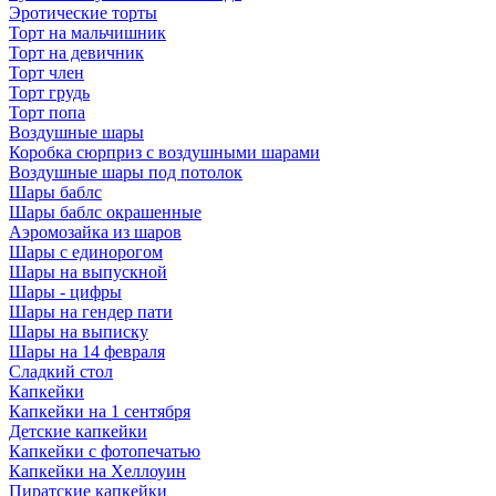
Эротические торты
Торт на мальчишник
Торт на девичник
Торт член
Торт грудь
Торт попа
Воздушные шары
Коробка сюрприз с воздушными шарами
Воздушные шары под потолок
Шары баблс
Шары баблс окрашенные
Аэромозайка из шаров
Шары с единорогом
Шары на выпускной
Шары - цифры
Шары на гендер пати
Шары на выписку
Шары на 14 февраля
Сладкий стол
Капкейки
Капкейки на 1 сентября
Детские капкейки
Капкейки с фотопечатью
Капкейки на Хеллоуин
Пиратские капкейки