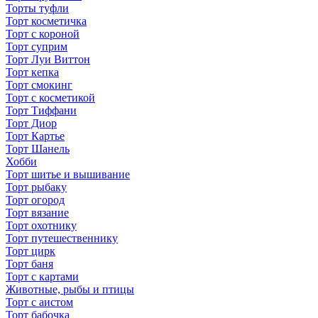
Торты туфли
Торт косметичка
Торт с короной
Торт суприм
Торт Луи Виттон
Торт кепка
Торт смокинг
Торт с косметикой
Торт Тиффани
Торт Диор
Торт Картье
Торт Шанель
Хобби
Торт шитье и вышивание
Торт рыбаку
Торт огород
Торт вязание
Торт охотнику
Торт путешественнику
Торт цирк
Торт баня
Торт с картами
Животные, рыбы и птицы
Торт с аистом
Торт бабочка