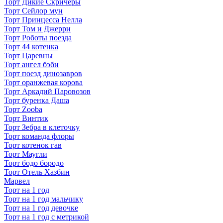
Торт Дикие Скричеры
Торт Сейлор мун
Торт Принцесса Нелла
Торт Том и Джерри
Торт Роботы поезда
Торт 44 котенка
Торт Царевны
Торт ангел бэби
Торт поезд динозавров
Торт оранжевая корова
Торт Аркадий Паровозов
Торт буренка Даша
Торт Zooba
Торт Винтик
Торт Зебра в клеточку
Торт команда флоры
Торт котенок гав
Торт Маугли
Торт бодо бородо
Торт Отель Хазбин
Марвел
Торт на 1 год
Торт на 1 год мальчику
Торт на 1 год девочке
Торт на 1 год с метрикой