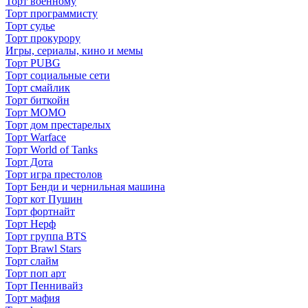
Торт военному
Торт программисту
Торт судье
Торт прокурору
Игры, сериалы, кино и мемы
Торт PUBG
Торт социальные сети
Торт смайлик
Торт биткойн
Торт МОМО
Торт дом престарелых
Торт Warface
Торт World of Tanks
Торт Дота
Торт игра престолов
Торт Бенди и чернильная машина
Торт кот Пушин
Торт фортнайт
Торт Нерф
Торт группа BTS
Торт Brawl Stars
Торт слайм
Торт поп арт
Торт Пеннивайз
Торт мафия