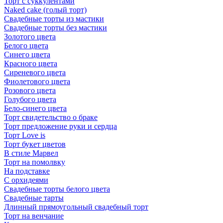
Торт с суккулентами
Naked cake (голый торт)
Свадебные торты из мастики
Свадебные торты без мастики
Золотого цвета
Белого цвета
Синего цвета
Красного цвета
Сиреневого цвета
Фиолетового цвета
Розового цвета
Голубого цвета
Бело-синего цвета
Торт свидетельство о браке
Торт предложение руки и сердца
Торт Love is
Торт букет цветов
В стиле Марвел
Торт на помолвку
На подставке
С орхидеями
Свадебные торты белого цвета
Свадебные тарты
Длинный прямоугольный свадебный торт
Торт на венчание