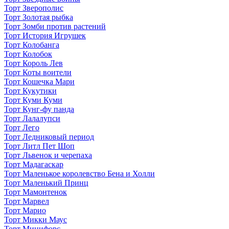
Торт Зверополис
Торт Золотая рыбка
Торт Зомби против растений
Торт История Игрушек
Торт Колобанга
Торт Колобок
Торт Король Лев
Торт Коты воители
Торт Кошечка Мари
Торт Кукутики
Торт Куми Куми
Торт Кунг-фу панда
Торт Лалалупси
Торт Лего
Торт Ледниковый период
Торт Литл Пет Шоп
Торт Львенок и черепаха
Торт Мадагаскар
Торт Маленькое королевство Бена и Холли
Торт Маленький Принц
Торт Мамонтенок
Торт Марвел
Торт Марио
Торт Микки Маус
Торт Минифорс