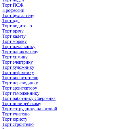
Торт ПСЖ
Профессии
Торт бухгалтеру
Торт вдв
Торт водителю
Торт врачу
Торт кадету
Торт моряку
Торт начальнику
Торт парикмахеру
Торт химику
Торт электрику
Торт художнику
Торт нефтянику
Торт воспитателю
Торт переводчику
Торт архитектору
Торт таможеннику
Торт работнику Сбербанка
Торт полицейскому
Торт сотруднику налоговой
Торт учителю
Торт юристу
Торт строителю