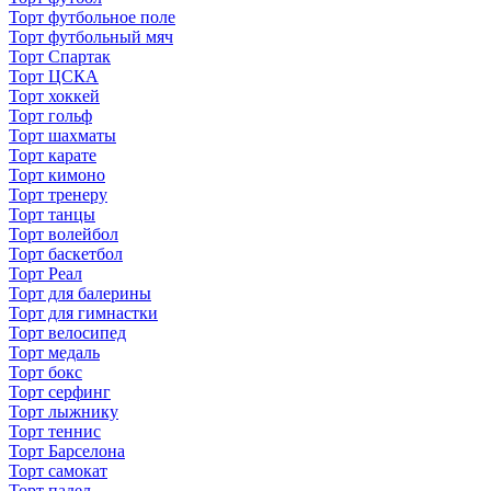
Торт футбольное поле
Торт футбольный мяч
Торт Спартак
Торт ЦСКА
Торт хоккей
Торт гольф
Торт шахматы
Торт карате
Торт кимоно
Торт тренеру
Торт танцы
Торт волейбол
Торт баскетбол
Торт Реал
Торт для балерины
Торт для гимнастки
Торт велосипед
Торт медаль
Торт бокс
Торт серфинг
Торт лыжнику
Торт теннис
Торт Барселона
Торт самокат
Торт падел