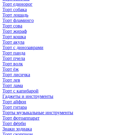
Торт единорог
Торт собака
Торт лошадь
Торт фламинго
Торт сова
Торт жираф
Торт кошка
Торт акула
Торт с динозаврами
Торт панда
Торт пчела
Торт волк
Торт ёж
Торт лисичка
Торт лев
Торт лама
Торт с капибарой
Гаджеты и инструменты
Торт айфон
Торт гитара
Торты музыкальные инструменты
Торт фотоаппарат
Торт фёрби
Знаки зодиака
Торт скорпион