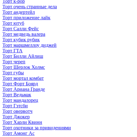
Торт k-pop
Торт очень странные дела
Торт андертейл
Торт приложение лайк
Торт ютуб
Торт Салли Фейс
Торт медведь валера
Торт кубик рубик
Торт маршмеллоу диджей
Торт ГТА
Торт Билли Айлиш
Торт череп
Торт Шерлок Холмс
Торт губы
Торт мортал комбат
Торт Форт Боярд
Торт Ариана Гранде
Торт Ведьмак
Торт мандалорец
Торт Гэтсби
Торт овервотч
Торт Джокер
Торт Харли Квинн
Торт охотники за привидениями
Торт Амонг Ас