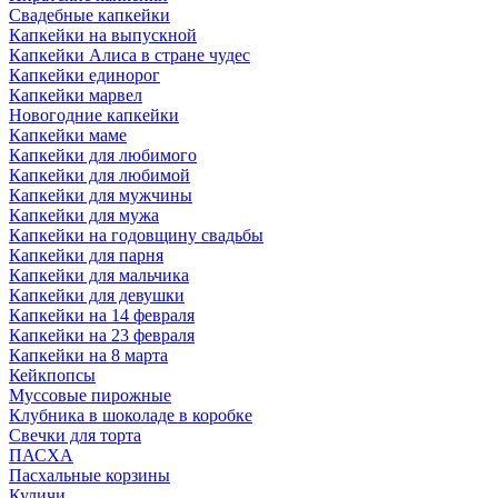
Свадебные капкейки
Капкейки на выпускной
Капкейки Алиса в стране чудес
Капкейки единорог
Капкейки марвел
Новогодние капкейки
Капкейки маме
Капкейки для любимого
Капкейки для любимой
Капкейки для мужчины
Капкейки для мужа
Капкейки на годовщину свадьбы
Капкейки для парня
Капкейки для мальчика
Капкейки для девушки
Капкейки на 14 февраля
Капкейки на 23 февраля
Капкейки на 8 марта
Кейкпопсы
Муссовые пирожные
Клубника в шоколаде в коробке
Свечки для торта
ПАСХА
Пасхальные корзины
Куличи