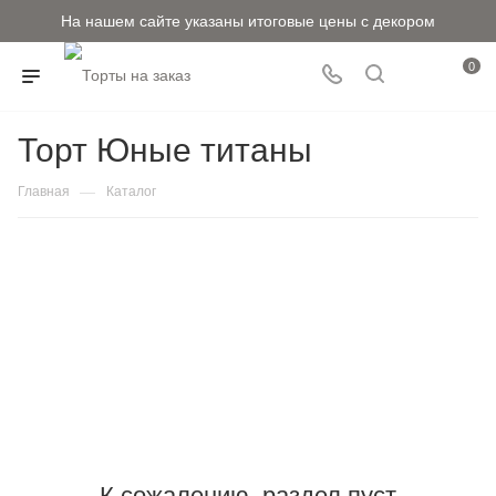
На нашем сайте указаны итоговые цены с декором
0
Торт Юные титаны
—
Главная
Каталог
К сожалению, раздел пуст