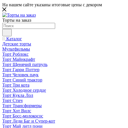
На нашем сайте указаны итоговые цены с декором
Торты на заказ
Каталог
Детские торты
Мультфильмы
Торт Роблокс
Торт Майнкрафт
Торт Щенячий патруль
Торт Гарри Поттер
Торт Человек паук
Торт Синий трактор
Торт Три кота
Торт Холодное сердце
Торт Кукла Лол
Торт Стич
Торт Трансформеры
Торт Хот Вилс
Торт Босс-молокосос
Торт Леди Баг и Супер-кот
Торт Май литл пони