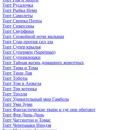
Торт Русалочка
Торт Рыбка Немо
Торт Самолеты
Торт Свинка Пеппа
Торт Симпсоны
Торт Смурфики
Торт Спокойной ночи малыши
Торт Стар против сил зла
Торт Супер крылья
Торт Супермен (Superman)
Торт Суперкрошки
Торт Тайная жизнь домашних животных
Торт Тима и Тома
Торт Тини Лав
Торт Тоботы
Торт Том и Анжела
Торт Три котенка
Торт Тролли
Торт Удивительный мир Гамбола
Торт Уми Зуми
Торт Фантастические твари и где они обитают
Торт Фея Динь-Динь
Торт Чаггинтон и Томас
Торт Черепашки Ниндзя