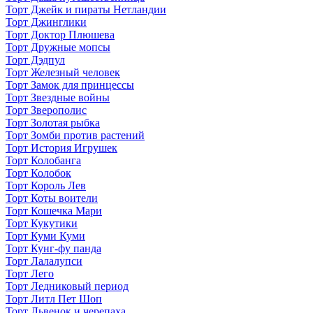
Торт Джейк и пираты Нетландии
Торт Джинглики
Торт Доктор Плюшева
Торт Дружные мопсы
Торт Дэдпул
Торт Железный человек
Торт Замок для принцессы
Торт Звездные войны
Торт Зверополис
Торт Золотая рыбка
Торт Зомби против растений
Торт История Игрушек
Торт Колобанга
Торт Колобок
Торт Король Лев
Торт Коты воители
Торт Кошечка Мари
Торт Кукутики
Торт Куми Куми
Торт Кунг-фу панда
Торт Лалалупси
Торт Лего
Торт Ледниковый период
Торт Литл Пет Шоп
Торт Львенок и черепаха