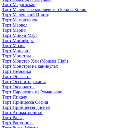
Торт Мадагаскар
Торт Маленькое королевство Бена и Холли
Торт Маленький Принц
Торт Мамонтенок
Торт Марвел
Торт Марио
Торт Микки Маус
Торт Минифорс
Торт Моана
Торт Монкарт
Торт Монстры
Торт Монстер Хай (Monster High)
Торт Монстры на каникулах
Торт Незнайка
Торт Облачата
Торт Огги и тараканы
Торт Октонавты
Торт Паровозик из Ромашково
Торт Пикачу
Торт Принцесса София
Торт Принцессы диснея
Торт Аниматроники
Торт Ральф
Торт Рапунцель
Торт Рик и Морти