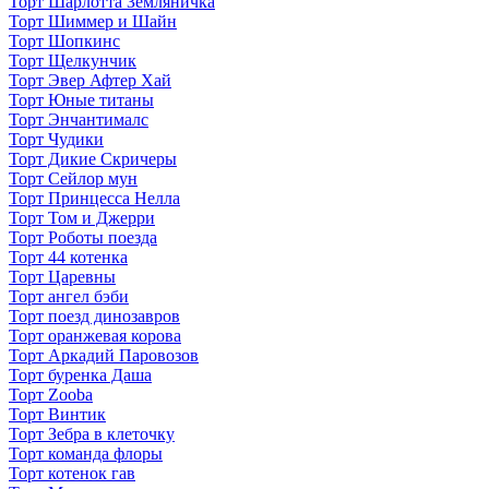
Торт Шарлотта Земляничка
Торт Шиммер и Шайн
Торт Шопкинс
Торт Щелкунчик
Торт Эвер Афтер Хай
Торт Юные титаны
Торт Энчантималс
Торт Чудики
Торт Дикие Скричеры
Торт Сейлор мун
Торт Принцесса Нелла
Торт Том и Джерри
Торт Роботы поезда
Торт 44 котенка
Торт Царевны
Торт ангел бэби
Торт поезд динозавров
Торт оранжевая корова
Торт Аркадий Паровозов
Торт буренка Даша
Торт Zooba
Торт Винтик
Торт Зебра в клеточку
Торт команда флоры
Торт котенок гав