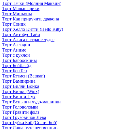
Торт Тачки (Молния Маквин)
Торт Малышарики
Торт Миньоны
Торт Как приручить дракона
Торт Соник
Торт Хелло Китти (Hello Kitty)
Торт Автобус Тайо
Торт Алиса в стране чудес
Торт Алладин
Торт Аниме
Торт с куклой
Торт Барбоскины
Торт Бейблэйд
Торт БенТен
Торт Бэтмен (Batman)
Торт Вампирина
Торт Вилли Вонка
Торт Винкс (Winx)
Торт Винни Пух
Торт Вспыш и чудо-машинки
Торт Головоломка
Торт Гравити фолз
Торт Грузовичок Лёва
Торт Губка Боб (Спанч Боб)
Торт Даша путешественница