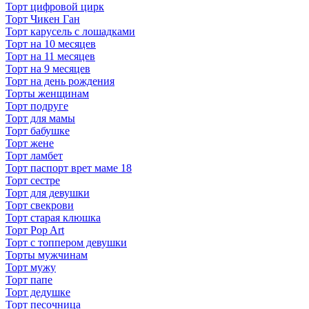
Торт цифровой цирк
Торт Чикен Ган
Торт карусель с лошадками
Торт на 10 месяцев
Торт на 11 месяцев
Торт на 9 месяцев
Торт на день рождения
Торты женщинам
Торт подруге
Торт для мамы
Торт бабушке
Торт жене
Торт ламбет
Торт паспорт врет маме 18
Торт сестре
Торт для девушки
Торт свекрови
Торт старая клюшка
Торт Pop Art
Торт с топпером девушки
Торты мужчинам
Торт мужу
Торт папе
Торт дедушке
Торт песочница