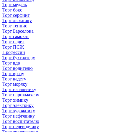
Торт медаль
Торт бокс
Торт серфинг
Торт лыжнику
Торт теннис
Торт Барселона
Торт самокат
Торт падел
Торт ПСЖ
Профессии
Торт бухгалтеру
Торт вдв
Торт водителю
Торт врачу
Торт кадету
Торт моряку
Торт начальнику
Торт парикмахеру
Торт химику
Торт электрику
Торт художнику
Торт нефтянику
Торт воспитателю
Торт переводчику
Торт архитектору