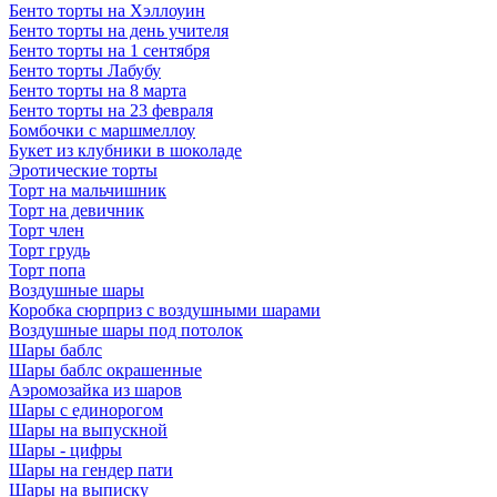
Бенто торты на Хэллоуин
Бенто торты на день учителя
Бенто торты на 1 сентября
Бенто торты Лабубу
Бенто торты на 8 марта
Бенто торты на 23 февраля
Бомбочки с маршмеллоу
Букет из клубники в шоколаде
Эротические торты
Торт на мальчишник
Торт на девичник
Торт член
Торт грудь
Торт попа
Воздушные шары
Коробка сюрприз с воздушными шарами
Воздушные шары под потолок
Шары баблс
Шары баблс окрашенные
Аэромозайка из шаров
Шары с единорогом
Шары на выпускной
Шары - цифры
Шары на гендер пати
Шары на выписку