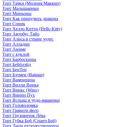
Торт Тачки (Молния Маквин)
Торт Малышарики
Торт Миньоны
Торт Как приручить дракона
Торт Соник
Торт Хелло Китти (Hello Kitty)
Торт Автобус Тайо
Торт Алиса в стране чудес
Торт Алладин
Торт Аниме
Торт с куклой
Торт Барбоскины
Торт Бейблэйд
Торт БенТен
Торт Бэтмен (Batman)
Торт Вампирина
Торт Вилли Вонка
Торт Винкс (Winx)
Торт Винни Пух
Торт Вспыш и чудо-машинки
Торт Головоломка
Торт Гравити фолз
Торт Грузовичок Лёва
Торт Губка Боб (Спанч Боб)
Торт Даша путешественница