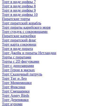
Торт в виде цифры 7
Торт в виде цифры 8
Торт в виде цифры 9
Торт в виде цифры 10
Пиратские торты
Торт пиратский корабль
Торт пираты карибского моря
Торт сундук с сокровищами
Пиратские капкейки
Торт пиратский флаг
Торт карта сокровищ
Торт в виде пирата
Торт Джейк и пираты Нетландии
Торты с пиратами
Торты с 2D фигурками
Торт с динозаврами
Торт Герои в масках
Торт Сказочный патруль
Торт Тиг и Лео
Торт Мимимишки
Торт Фиксики
Торт Смешарики
Торт Angry Birds
Торт Деревяшки
Торт куроми