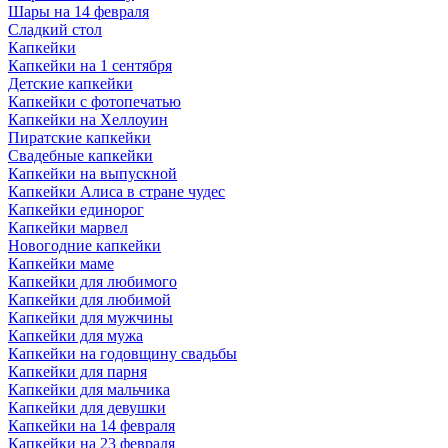
Шары на 14 февраля
Сладкий стол
Капкейки
Капкейки на 1 сентября
Детские капкейки
Капкейки с фотопечатью
Капкейки на Хеллоуин
Пиратские капкейки
Свадебные капкейки
Капкейки на выпускной
Капкейки Алиса в стране чудес
Капкейки единорог
Капкейки марвел
Новогодние капкейки
Капкейки маме
Капкейки для любимого
Капкейки для любимой
Капкейки для мужчины
Капкейки для мужа
Капкейки на годовщину свадьбы
Капкейки для парня
Капкейки для мальчика
Капкейки для девушки
Капкейки на 14 февраля
Капкейки на 23 февраля