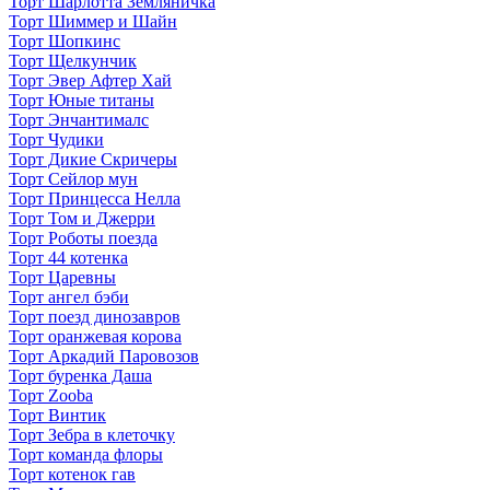
Торт Шарлотта Земляничка
Торт Шиммер и Шайн
Торт Шопкинс
Торт Щелкунчик
Торт Эвер Афтер Хай
Торт Юные титаны
Торт Энчантималс
Торт Чудики
Торт Дикие Скричеры
Торт Сейлор мун
Торт Принцесса Нелла
Торт Том и Джерри
Торт Роботы поезда
Торт 44 котенка
Торт Царевны
Торт ангел бэби
Торт поезд динозавров
Торт оранжевая корова
Торт Аркадий Паровозов
Торт буренка Даша
Торт Zooba
Торт Винтик
Торт Зебра в клеточку
Торт команда флоры
Торт котенок гав