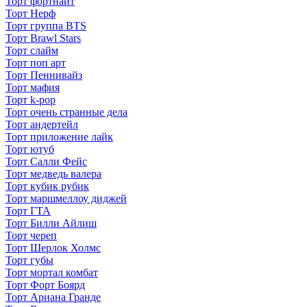
Торт фортнайт
Торт Нерф
Торт группа BTS
Торт Brawl Stars
Торт слайм
Торт поп арт
Торт Пеннивайз
Торт мафия
Торт k-pop
Торт очень странные дела
Торт андертейл
Торт приложение лайк
Торт ютуб
Торт Салли Фейс
Торт медведь валера
Торт кубик рубик
Торт маршмеллоу диджей
Торт ГТА
Торт Билли Айлиш
Торт череп
Торт Шерлок Холмс
Торт губы
Торт мортал комбат
Торт Форт Боярд
Торт Ариана Гранде