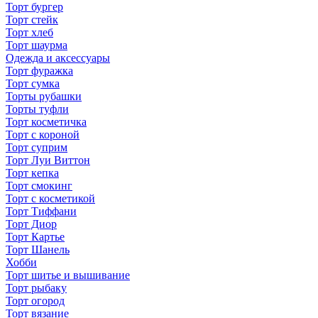
Торт бургер
Торт стейк
Торт хлеб
Торт шаурма
Одежда и аксессуары
Торт фуражка
Торт сумка
Торты рубашки
Торты туфли
Торт косметичка
Торт с короной
Торт суприм
Торт Луи Виттон
Торт кепка
Торт смокинг
Торт с косметикой
Торт Тиффани
Торт Диор
Торт Картье
Торт Шанель
Хобби
Торт шитье и вышивание
Торт рыбаку
Торт огород
Торт вязание