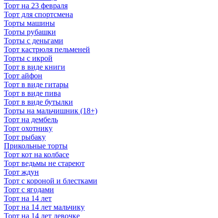
Торт на 23 февраля
Торт для спортсмена
Торты машины
Торты рубашки
Торты с деньгами
Торт кастрюля пельменей
Торты с икрой
Торт в виде книги
Торт айфон
Торт в виде гитары
Торт в виде пива
Торт в виде бутылки
Торты на мальчишник (18+)
Торт на дембель
Торт охотнику
Торт рыбаку
Прикольные торты
Торт кот на колбасе
Торт ведьмы не стареют
Торт ждун
Торт с короной и блестками
Торт с ягодами
Торт на 14 лет
Торт на 14 лет мальчику
Торт на 14 лет девочке