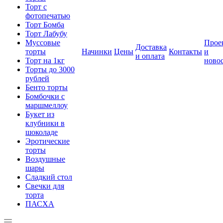
Торт с
фотопечатью
Торт Бомба
Торт Лабубу
Муссовые
Прое
Доставка
торты
Начинки
Цены
Контакты
и
и оплата
Торт на 1кг
ново
Торты до 3000
рублей
Бенто торты
Бомбочки с
маршмеллоу
Букет из
клубники в
шоколаде
Эротические
торты
Воздушные
шары
Сладкий стол
Свечки для
торта
ПАСХА