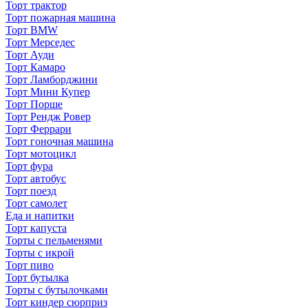
Торт трактор
Торт пожарная машина
Торт BMW
Торт Мерседес
Торт Ауди
Торт Камаро
Торт Ламборджини
Торт Мини Купер
Торт Порше
Торт Рендж Ровер
Торт Феррари
Торт гоночная машина
Торт мотоцикл
Торт фура
Торт автобус
Торт поезд
Торт самолет
Еда и напитки
Торт капуста
Торты с пельменями
Торты с икрой
Торт пиво
Торт бутылка
Торты с бутылочками
Торт киндер сюрприз