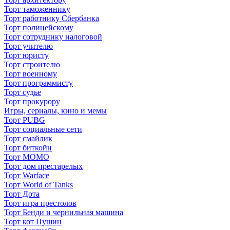
Торт таможеннику
Торт работнику Сбербанка
Торт полицейскому
Торт сотруднику налоговой
Торт учителю
Торт юристу
Торт строителю
Торт военному
Торт программисту
Торт судье
Торт прокурору
Игры, сериалы, кино и мемы
Торт PUBG
Торт социальные сети
Торт смайлик
Торт биткойн
Торт МОМО
Торт дом престарелых
Торт Warface
Торт World of Tanks
Торт Дота
Торт игра престолов
Торт Бенди и чернильная машина
Торт кот Пушин