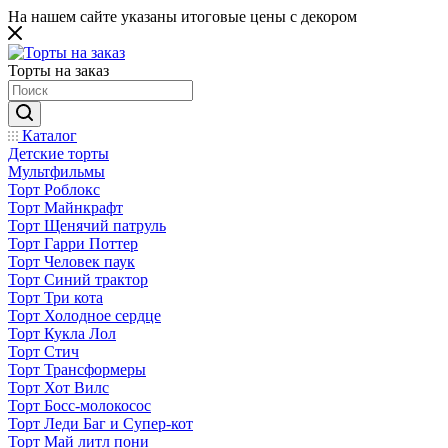
На нашем сайте указаны итоговые цены с декором
Торты на заказ
Каталог
Детские торты
Мультфильмы
Торт Роблокс
Торт Майнкрафт
Торт Щенячий патруль
Торт Гарри Поттер
Торт Человек паук
Торт Синий трактор
Торт Три кота
Торт Холодное сердце
Торт Кукла Лол
Торт Стич
Торт Трансформеры
Торт Хот Вилс
Торт Босс-молокосос
Торт Леди Баг и Супер-кот
Торт Май литл пони