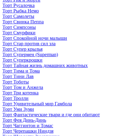
Торт Русалочка
Торт Рыбка Немо
Торт Самолеты
Торт Свинка Пеппа
Торт Симпсоны
Торт Смурфики
Торт Спокойной ночи малыши
Торт Стар против сил зла
Торт Супер крылья
Торт Супермен (Superman)
Торт Суперкрошки
Торт Тайная жизнь домашних животных
Торт Тима и Тома
Торт Тини Лав
Торт Тоботы
Торт Том и Анжела
Торт Три котенка
Торт Тролли
Торт Удивительный мир Гамбола
Торт Уми Зуми
Торт Фантастические твари и где они обитают
Торт Фея Динь-Динь
Торт Чаггинтон и Томас
Торт Черепашки Ниндзя