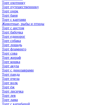
Торт охотнику
Торт путешественнику
Торт цирк
Торт баня
Торт с картами
Животные, рыбы и птицы
Торт с аистом
Торт бабочка
Торт единорог
Торт собака
Торт лошадь
Торт фламинго
Торт сова
Торт жираф
Торт кошка
Торт акула
Торт с динозаврами
Торт панда
Торт пчела
Торт волк
Торт ёж
Торт лисичка
Торт лев
Торт лама
Торт с капибарой