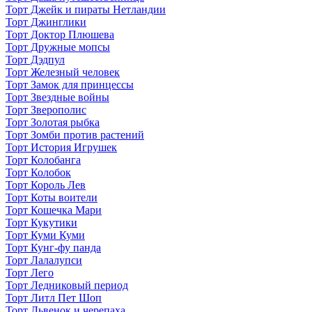
Торт Джейк и пираты Нетландии
Торт Джинглики
Торт Доктор Плюшева
Торт Дружные мопсы
Торт Дэдпул
Торт Железный человек
Торт Замок для принцессы
Торт Звездные войны
Торт Зверополис
Торт Золотая рыбка
Торт Зомби против растений
Торт История Игрушек
Торт Колобанга
Торт Колобок
Торт Король Лев
Торт Коты воители
Торт Кошечка Мари
Торт Кукутики
Торт Куми Куми
Торт Кунг-фу панда
Торт Лалалупси
Торт Лего
Торт Ледниковый период
Торт Литл Пет Шоп
Торт Львенок и черепаха