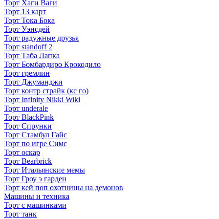
Торт Хаги Ваги
Торт 13 карт
Торт Тока Бока
Торт Уэнсдей
Торт радужные друзья
Торт standoff 2
Торт Таба Лапка
Торт Бомбардиро Крокодило
Торт гремлин
Торт Джуманджи
Торт контр страйк (кс го)
Торт Infinity Nikki Wiki
Торт underale
Торт BlackPink
Торт Спрунки
Торт Стамбул Гайс
Торт по игре Симс
Торт оскар
Торт Bearbrick
Торт Итальянские мемы
Торт Гроу э гарден
Торт кей поп охотницы на демонов
Машины и техника
Торт с машинками
Торт танк