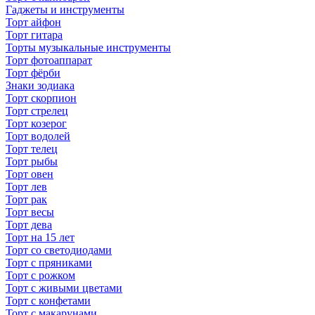
Гаджеты и инструменты
Торт айфон
Торт гитара
Торты музыкальные инструменты
Торт фотоаппарат
Торт фёрби
Знаки зодиака
Торт скорпион
Торт стрелец
Торт козерог
Торт водолей
Торт телец
Торт рыбы
Торт овен
Торт лев
Торт рак
Торт весы
Торт дева
Торт на 15 лет
Торт со светодиодами
Торт с пряниками
Торт с рожком
Торт с живыми цветами
Торт с конфетами
Торт с макарунами