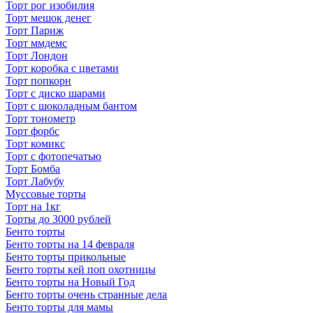
Торт рог изобилия
Торт мешок денег
Торт Париж
Торт ммдемс
Торт Лондон
Торт коробка с цветами
Торт попкорн
Торт с диско шарами
Торт с шоколадным бантом
Торт тонометр
Торт форбс
Торт комикс
Торт с фотопечатью
Торт Бомба
Торт Лабубу
Муссовые торты
Торт на 1кг
Торты до 3000 рублей
Бенто торты
Бенто торты на 14 февраля
Бенто торты прикольные
Бенто торты кей поп охотницы
Бенто торты на Новый Год
Бенто торты очень странные дела
Бенто торты для мамы