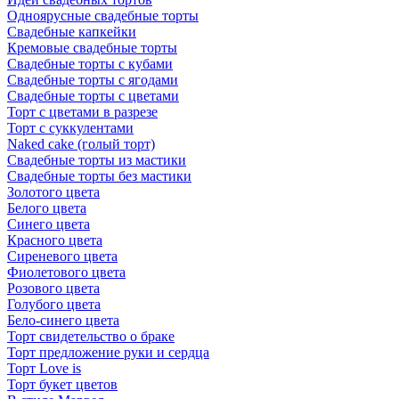
Одноярусные свадебные торты
Свадебные капкейки
Кремовые свадебные торты
Свадебные торты с кубами
Свадебные торты с ягодами
Свадебные торты с цветами
Торт с цветами в разрезе
Торт с суккулентами
Naked cake (голый торт)
Свадебные торты из мастики
Свадебные торты без мастики
Золотого цвета
Белого цвета
Синего цвета
Красного цвета
Сиреневого цвета
Фиолетового цвета
Розового цвета
Голубого цвета
Бело-синего цвета
Торт свидетельство о браке
Торт предложение руки и сердца
Торт Love is
Торт букет цветов