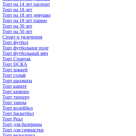
Торт на 14 лет паспорт
Торт на 18 лет
Торт на 18 лет девушке
Торт на 18 лет парню
Торт на 30 лет
Торт на 50 лет
Спорт и увлечения
Торт футбол
Торт футбольное поле
Торт футбольный мяч
Торт Спартак
Торт ЦСКА
Торт хоккей
Торт гольф
Торт шахматы
Торт карате
Торт кимоно
Торт тренеру
Торт танцы
Торт волейбол
Торт баскетбол
Торт Реал
Торт для балерины
Торт для гимнастки
Торт велосипед