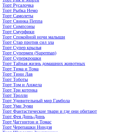
Торт Русалочка
Торт Рыбка Немо
Торт Самолеты
Торт Свинка Пеппа
Торт Симпсоны
Торт Смурфики
Торт Спокойной ночи малыши
Торт Стар против сил зла
Торт Супер крылья
Торт Супермен (Superman)
Торт Суперкрошки
Торт Тайная жизнь домашних животных
Торт Тима и Тома
Торт Тини Лав
Торт Тоботы
Торт Том и Анжела
Торт Три котенка
Торт Тролли
Торт Удивительный мир Гамбола
Торт Уми Зуми
Торт Фантастические твари и где они обитают
Торт Фея Динь-Динь
Торт Чаггинтон и Томас
Торт Черепашки Ниндзя