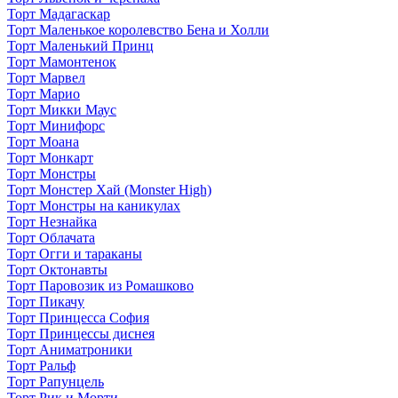
Торт Мадагаскар
Торт Маленькое королевство Бена и Холли
Торт Маленький Принц
Торт Мамонтенок
Торт Марвел
Торт Марио
Торт Микки Маус
Торт Минифорс
Торт Моана
Торт Монкарт
Торт Монстры
Торт Монстер Хай (Monster High)
Торт Монстры на каникулах
Торт Незнайка
Торт Облачата
Торт Огги и тараканы
Торт Октонавты
Торт Паровозик из Ромашково
Торт Пикачу
Торт Принцесса София
Торт Принцессы диснея
Торт Аниматроники
Торт Ральф
Торт Рапунцель
Торт Рик и Морти