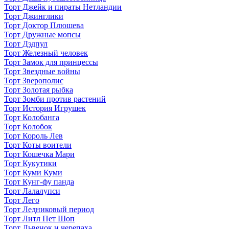
Торт Джейк и пираты Нетландии
Торт Джинглики
Торт Доктор Плюшева
Торт Дружные мопсы
Торт Дэдпул
Торт Железный человек
Торт Замок для принцессы
Торт Звездные войны
Торт Зверополис
Торт Золотая рыбка
Торт Зомби против растений
Торт История Игрушек
Торт Колобанга
Торт Колобок
Торт Король Лев
Торт Коты воители
Торт Кошечка Мари
Торт Кукутики
Торт Куми Куми
Торт Кунг-фу панда
Торт Лалалупси
Торт Лего
Торт Ледниковый период
Торт Литл Пет Шоп
Торт Львенок и черепаха