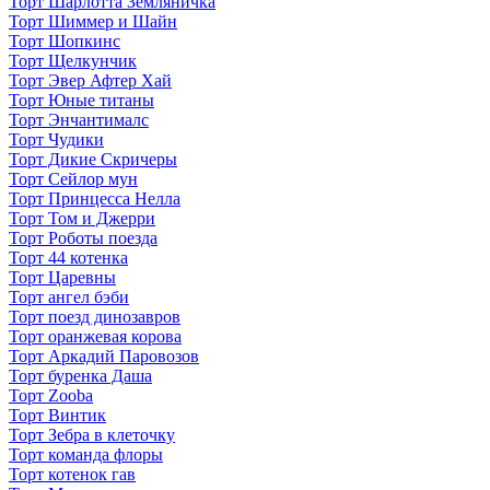
Торт Шарлотта Земляничка
Торт Шиммер и Шайн
Торт Шопкинс
Торт Щелкунчик
Торт Эвер Афтер Хай
Торт Юные титаны
Торт Энчантималс
Торт Чудики
Торт Дикие Скричеры
Торт Сейлор мун
Торт Принцесса Нелла
Торт Том и Джерри
Торт Роботы поезда
Торт 44 котенка
Торт Царевны
Торт ангел бэби
Торт поезд динозавров
Торт оранжевая корова
Торт Аркадий Паровозов
Торт буренка Даша
Торт Zooba
Торт Винтик
Торт Зебра в клеточку
Торт команда флоры
Торт котенок гав