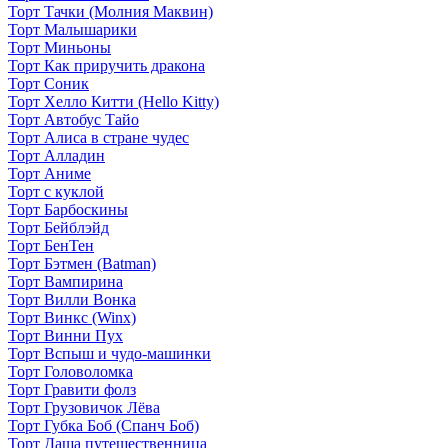
Торт Тачки (Молния Маквин)
Торт Малышарики
Торт Миньоны
Торт Как приручить дракона
Торт Соник
Торт Хелло Китти (Hello Kitty)
Торт Автобус Тайо
Торт Алиса в стране чудес
Торт Алладин
Торт Аниме
Торт с куклой
Торт Барбоскины
Торт Бейблэйд
Торт БенТен
Торт Бэтмен (Batman)
Торт Вампирина
Торт Вилли Вонка
Торт Винкс (Winx)
Торт Винни Пух
Торт Вспыш и чудо-машинки
Торт Головоломка
Торт Гравити фолз
Торт Грузовичок Лёва
Торт Губка Боб (Спанч Боб)
Торт Даша путешественница