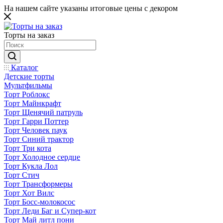
На нашем сайте указаны итоговые цены с декором
Торты на заказ
Каталог
Детские торты
Мультфильмы
Торт Роблокс
Торт Майнкрафт
Торт Щенячий патруль
Торт Гарри Поттер
Торт Человек паук
Торт Синий трактор
Торт Три кота
Торт Холодное сердце
Торт Кукла Лол
Торт Стич
Торт Трансформеры
Торт Хот Вилс
Торт Босс-молокосос
Торт Леди Баг и Супер-кот
Торт Май литл пони