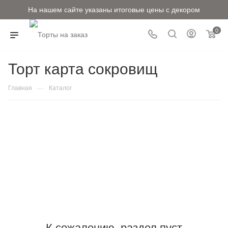
На нашем сайте указаны итоговые цены с декором
0
Торт карта сокровищ
—
Главная
Каталог
К сожалению, раздел пуст