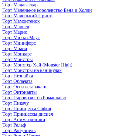
Торт Мадагаскар
Торт Маленькое королевство Бена и Холли
Торт Маленький Принц
Торт Мамонтенок
Торт Марвел
Торт Марио
Торт Микки Маус
Торт Минифорс
Торт Моана
Торт Монкарт
Торт Монстры
Торт Монстер Хай (Monster High)
Торт Монстры на каникулах
Торт Незнайка
Торт Облачата
Торт Огги и тараканы
Торт Октонавты
Торт Паровозик из Ромашково
Торт Пикачу
Торт Принцесса София
Торт Принцессы диснея
Торт Аниматроники
Торт Ральф
Торт Рапунцель
Торт Рик и Морти