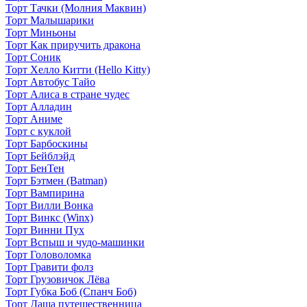
Торт Тачки (Молния Маквин)
Торт Малышарики
Торт Миньоны
Торт Как приручить дракона
Торт Соник
Торт Хелло Китти (Hello Kitty)
Торт Автобус Тайо
Торт Алиса в стране чудес
Торт Алладин
Торт Аниме
Торт с куклой
Торт Барбоскины
Торт Бейблэйд
Торт БенТен
Торт Бэтмен (Batman)
Торт Вампирина
Торт Вилли Вонка
Торт Винкс (Winx)
Торт Винни Пух
Торт Вспыш и чудо-машинки
Торт Головоломка
Торт Гравити фолз
Торт Грузовичок Лёва
Торт Губка Боб (Спанч Боб)
Торт Даша путешественница