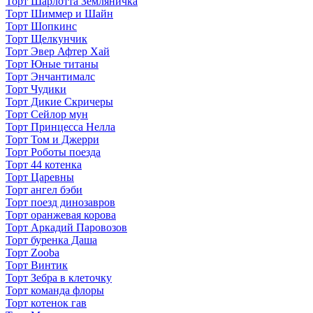
Торт Шарлотта Земляничка
Торт Шиммер и Шайн
Торт Шопкинс
Торт Щелкунчик
Торт Эвер Афтер Хай
Торт Юные титаны
Торт Энчантималс
Торт Чудики
Торт Дикие Скричеры
Торт Сейлор мун
Торт Принцесса Нелла
Торт Том и Джерри
Торт Роботы поезда
Торт 44 котенка
Торт Царевны
Торт ангел бэби
Торт поезд динозавров
Торт оранжевая корова
Торт Аркадий Паровозов
Торт буренка Даша
Торт Zooba
Торт Винтик
Торт Зебра в клеточку
Торт команда флоры
Торт котенок гав