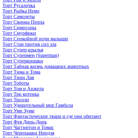
Торт Русалочка
Торт Рыбка Немо
Торт Самолеты
Торт Свинка Пеппа
Торт Симпсоны
Торт Смурфики
Торт Спокойной ночи малыши
Торт Стар против сил зла
Торт Супер крылья
Торт Супермен (Superman)
Торт Суперкрошки
Торт Тайная жизнь домашних животных
Торт Тима и Тома
Торт Тини Лав
Торт Тоботы
Торт Том и Анжела
Торт Три котенка
Торт Тролли
Торт Удивительный мир Гамбола
Торт Уми Зуми
Торт Фантастические твари и где они обитают
Торт Фея Динь-Динь
Торт Чаггинтон и Томас
Торт Черепашки Ниндзя