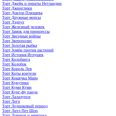
Торт Джейк и пираты Нетландии
Торт Джинглики
Торт Доктор Плюшева
Торт Дружные мопсы
Торт Дэдпул
Торт Железный человек
Торт Замок для принцессы
Торт Звездные войны
Торт Зверополис
Торт Золотая рыбка
Торт Зомби против растений
Торт История Игрушек
Торт Колобанга
Торт Колобок
Торт Король Лев
Торт Коты воители
Торт Кошечка Мари
Торт Кукутики
Торт Куми Куми
Торт Кунг-фу панда
Торт Лалалупси
Торт Лего
Торт Ледниковый период
Торт Литл Пет Шоп
Торт Львенок и черепаха