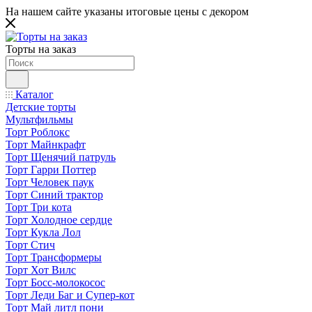
На нашем сайте указаны итоговые цены с декором
Торты на заказ
Каталог
Детские торты
Мультфильмы
Торт Роблокс
Торт Майнкрафт
Торт Щенячий патруль
Торт Гарри Поттер
Торт Человек паук
Торт Синий трактор
Торт Три кота
Торт Холодное сердце
Торт Кукла Лол
Торт Стич
Торт Трансформеры
Торт Хот Вилс
Торт Босс-молокосос
Торт Леди Баг и Супер-кот
Торт Май литл пони