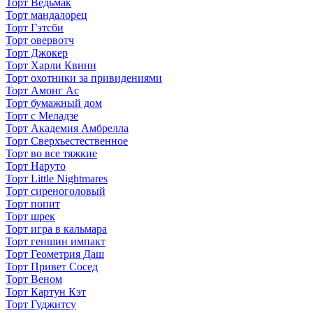
Торт Ведьмак
Торт мандалорец
Торт Гэтсби
Торт овервотч
Торт Джокер
Торт Харли Квинн
Торт охотники за привидениями
Торт Амонг Ас
Торт бумажный дом
Торт с Меладзе
Торт Академия Амбрелла
Торт Сверхъестественное
Торт во все тяжкие
Торт Наруто
Торт Little Nightmares
Торт сиреноголовый
Торт попит
Торт шрек
Торт игра в кальмара
Торт геншин импакт
Торт Геометрия Даш
Торт Привет Сосед
Торт Веном
Торт Картун Кэт
Торт Гуджитсу