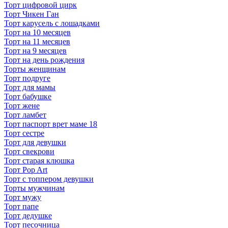
Торт цифровой цирк
Торт Чикен Ган
Торт карусель с лошадками
Торт на 10 месяцев
Торт на 11 месяцев
Торт на 9 месяцев
Торт на день рождения
Торты женщинам
Торт подруге
Торт для мамы
Торт бабушке
Торт жене
Торт ламбет
Торт паспорт врет маме 18
Торт сестре
Торт для девушки
Торт свекрови
Торт старая клюшка
Торт Pop Art
Торт с топпером девушки
Торты мужчинам
Торт мужу
Торт папе
Торт дедушке
Торт песочница