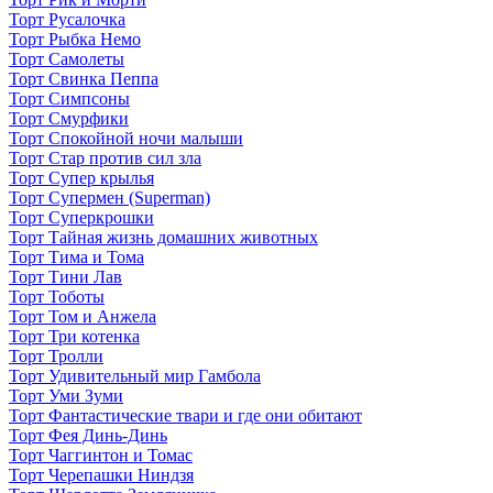
Торт Русалочка
Торт Рыбка Немо
Торт Самолеты
Торт Свинка Пеппа
Торт Симпсоны
Торт Смурфики
Торт Спокойной ночи малыши
Торт Стар против сил зла
Торт Супер крылья
Торт Супермен (Superman)
Торт Суперкрошки
Торт Тайная жизнь домашних животных
Торт Тима и Тома
Торт Тини Лав
Торт Тоботы
Торт Том и Анжела
Торт Три котенка
Торт Тролли
Торт Удивительный мир Гамбола
Торт Уми Зуми
Торт Фантастические твари и где они обитают
Торт Фея Динь-Динь
Торт Чаггинтон и Томас
Торт Черепашки Ниндзя