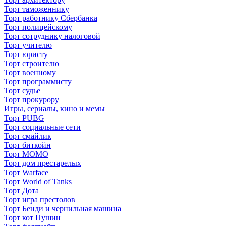
Торт таможеннику
Торт работнику Сбербанка
Торт полицейскому
Торт сотруднику налоговой
Торт учителю
Торт юристу
Торт строителю
Торт военному
Торт программисту
Торт судье
Торт прокурору
Игры, сериалы, кино и мемы
Торт PUBG
Торт социальные сети
Торт смайлик
Торт биткойн
Торт МОМО
Торт дом престарелых
Торт Warface
Торт World of Tanks
Торт Дота
Торт игра престолов
Торт Бенди и чернильная машина
Торт кот Пушин