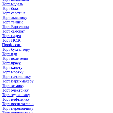
Торт медаль
Торт бокс
Торт серфинг
Торт лыжнику
Торт теннис
Торт Барселона
Торт самокат
Торт падел
Торт ПСЖ
Профессии
Торт бухгалтеру
Торт вдв
Торт водителю
Торт врачу
Торт кадету
Торт моряку
Торт начальнику
Торт парикмахеру
Торт химику
Торт электрику
Торт художнику
Торт нефтянику
Торт воспитателю
Торт переводчику
Торт архитектору