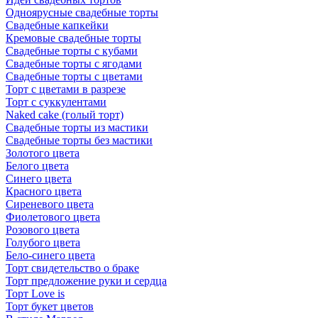
Одноярусные свадебные торты
Свадебные капкейки
Кремовые свадебные торты
Свадебные торты с кубами
Свадебные торты с ягодами
Свадебные торты с цветами
Торт с цветами в разрезе
Торт с суккулентами
Naked cake (голый торт)
Свадебные торты из мастики
Свадебные торты без мастики
Золотого цвета
Белого цвета
Синего цвета
Красного цвета
Сиреневого цвета
Фиолетового цвета
Розового цвета
Голубого цвета
Бело-синего цвета
Торт свидетельство о браке
Торт предложение руки и сердца
Торт Love is
Торт букет цветов