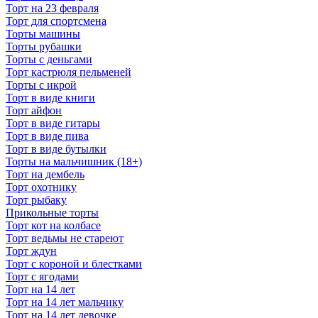
Торт на 23 февраля
Торт для спортсмена
Торты машины
Торты рубашки
Торты с деньгами
Торт кастрюля пельменей
Торты с икрой
Торт в виде книги
Торт айфон
Торт в виде гитары
Торт в виде пива
Торт в виде бутылки
Торты на мальчишник (18+)
Торт на дембель
Торт охотнику
Торт рыбаку
Прикольные торты
Торт кот на колбасе
Торт ведьмы не стареют
Торт ждун
Торт с короной и блестками
Торт с ягодами
Торт на 14 лет
Торт на 14 лет мальчику
Торт на 14 лет девочке