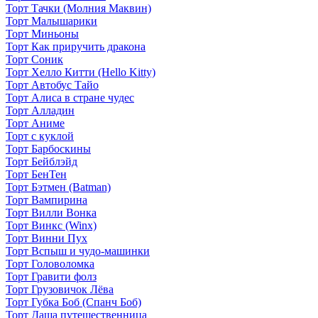
Торт Тачки (Молния Маквин)
Торт Малышарики
Торт Миньоны
Торт Как приручить дракона
Торт Соник
Торт Хелло Китти (Hello Kitty)
Торт Автобус Тайо
Торт Алиса в стране чудес
Торт Алладин
Торт Аниме
Торт с куклой
Торт Барбоскины
Торт Бейблэйд
Торт БенТен
Торт Бэтмен (Batman)
Торт Вампирина
Торт Вилли Вонка
Торт Винкс (Winx)
Торт Винни Пух
Торт Вспыш и чудо-машинки
Торт Головоломка
Торт Гравити фолз
Торт Грузовичок Лёва
Торт Губка Боб (Спанч Боб)
Торт Даша путешественница