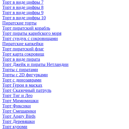
Торт в виде цифры 7
Торт в виде цифры 8
Торт в виде цифры 9
Торт в виде цифры 10
Пиратские торты
Торт пиратский корабль
Торт пираты карибского моря
Торт сундук с сокровищами
Пиратские капкейки
Торт пиратский флаг
Торт карта сокровищ
Торт в виде пирата
Торт Джейк и пираты Нетландии
Торты с пиратами
Торты с 2D фигурками
Торт с динозаврами
Торт Герои в масках
Торт Сказочный патруль
Торт Тиг и Лео
Торт Мимимишки
Торт Фиксики
Торт Смешарики
Торт Angry Birds
Торт Деревяшки
Торт куроми