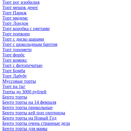
Торт рог изобилия
Торт мешок денег
Торт Париж
Торт ммдемс
Торт Лондон
Торт коробка с цветами
Торт попкорн
Торт с диско шарами
Торт с шоколадным бантом
Торт тонометр
Торт форбс
Торт комикс
Торт с фотопечатью
Торт Бомба
Торт Лабубу
Муссовые торты
Торт на 1кг
Торты до 3000 рублей
Бенто торты
Бенто торты на 14 февраля
Бенто торты прикольные
Бенто торты кей поп охотницы
Бенто торты на Новый Год
Бенто торты очень странные дела
Бенто торты для мамы