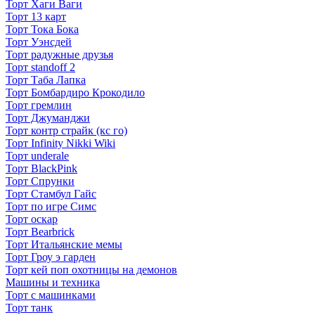
Торт Хаги Ваги
Торт 13 карт
Торт Тока Бока
Торт Уэнсдей
Торт радужные друзья
Торт standoff 2
Торт Таба Лапка
Торт Бомбардиро Крокодило
Торт гремлин
Торт Джуманджи
Торт контр страйк (кс го)
Торт Infinity Nikki Wiki
Торт underale
Торт BlackPink
Торт Спрунки
Торт Стамбул Гайс
Торт по игре Симс
Торт оскар
Торт Bearbrick
Торт Итальянские мемы
Торт Гроу э гарден
Торт кей поп охотницы на демонов
Машины и техника
Торт с машинками
Торт танк