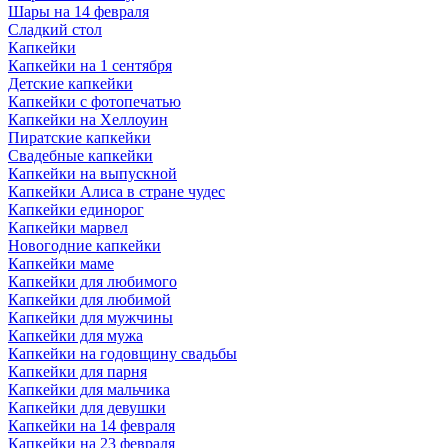
Шары на 14 февраля
Сладкий стол
Капкейки
Капкейки на 1 сентября
Детские капкейки
Капкейки с фотопечатью
Капкейки на Хеллоуин
Пиратские капкейки
Свадебные капкейки
Капкейки на выпускной
Капкейки Алиса в стране чудес
Капкейки единорог
Капкейки марвел
Новогодние капкейки
Капкейки маме
Капкейки для любимого
Капкейки для любимой
Капкейки для мужчины
Капкейки для мужа
Капкейки на годовщину свадьбы
Капкейки для парня
Капкейки для мальчика
Капкейки для девушки
Капкейки на 14 февраля
Капкейки на 23 февраля