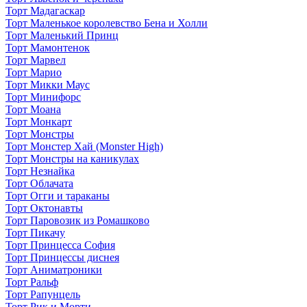
Торт Мадагаскар
Торт Маленькое королевство Бена и Холли
Торт Маленький Принц
Торт Мамонтенок
Торт Марвел
Торт Марио
Торт Микки Маус
Торт Минифорс
Торт Моана
Торт Монкарт
Торт Монстры
Торт Монстер Хай (Monster High)
Торт Монстры на каникулах
Торт Незнайка
Торт Облачата
Торт Огги и тараканы
Торт Октонавты
Торт Паровозик из Ромашково
Торт Пикачу
Торт Принцесса София
Торт Принцессы диснея
Торт Аниматроники
Торт Ральф
Торт Рапунцель
Торт Рик и Морти