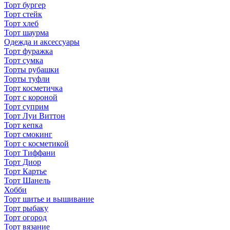
Торт бургер
Торт стейк
Торт хлеб
Торт шаурма
Одежда и аксессуары
Торт фуражка
Торт сумка
Торты рубашки
Торты туфли
Торт косметичка
Торт с короной
Торт суприм
Торт Луи Виттон
Торт кепка
Торт смокинг
Торт с косметикой
Торт Тиффани
Торт Диор
Торт Картье
Торт Шанель
Хобби
Торт шитье и вышивание
Торт рыбаку
Торт огород
Торт вязание