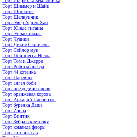
Торт Шарлотта Земляничка
Торт Шиммер и Шайн
Торт Шопкинс
Торт Щелкунчик
Торт Эвер Афтер Хай
Торт Юные титаны
Торт Энчантималс
Торт Чудики
Торт Дикие Скричеры
Торт Сейлор мун
Торт Принцесса Нелла
Торт Том и Джерри
Торт Роботы поезда
Торт 44 котенка
Торт Царевны
Торт ангел бэби
Торт поезд динозавров
Торт оранжевая корова
Торт Аркадий Паровозов
Торт буренка Даша
Торт Zooba
Торт Винтик
Торт Зебра в клеточку
Торт команда флоры
Торт котенок гав