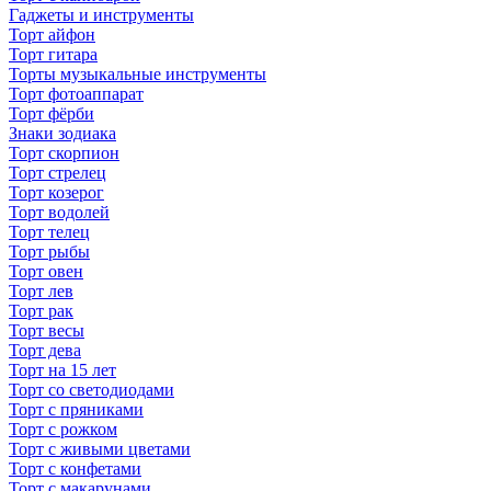
Гаджеты и инструменты
Торт айфон
Торт гитара
Торты музыкальные инструменты
Торт фотоаппарат
Торт фёрби
Знаки зодиака
Торт скорпион
Торт стрелец
Торт козерог
Торт водолей
Торт телец
Торт рыбы
Торт овен
Торт лев
Торт рак
Торт весы
Торт дева
Торт на 15 лет
Торт со светодиодами
Торт с пряниками
Торт с рожком
Торт с живыми цветами
Торт с конфетами
Торт с макарунами