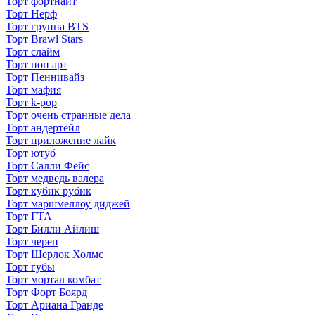
Торт фортнайт
Торт Нерф
Торт группа BTS
Торт Brawl Stars
Торт слайм
Торт поп арт
Торт Пеннивайз
Торт мафия
Торт k-pop
Торт очень странные дела
Торт андертейл
Торт приложение лайк
Торт ютуб
Торт Салли Фейс
Торт медведь валера
Торт кубик рубик
Торт маршмеллоу диджей
Торт ГТА
Торт Билли Айлиш
Торт череп
Торт Шерлок Холмс
Торт губы
Торт мортал комбат
Торт Форт Боярд
Торт Ариана Гранде