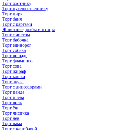
Торт охотнику
Торт путешественнику
Торт цирк
Торт баня
Торт с картами
Животные, рыбы и птицы
Торт с аистом
Торт бабочка
Торт единорог
Торт собака
Торт лошадь
Торт фламинго
Торт сова
Торт жираф
Торт кошка
Торт акула
Торт с динозаврами
Торт панда
Торт пчела
Торт волк
Торт ёж
Торт лисичка
Торт лев
Торт лама
Торт с капибарой