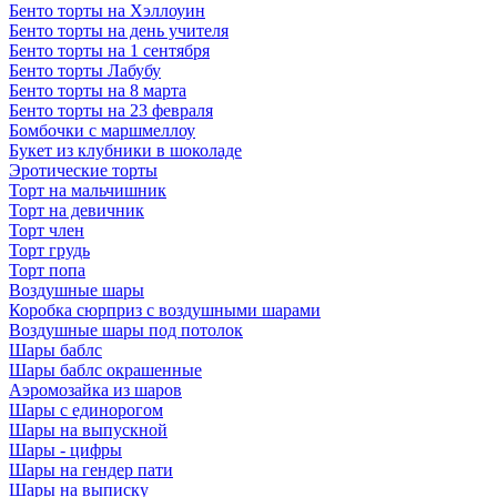
Бенто торты на Хэллоуин
Бенто торты на день учителя
Бенто торты на 1 сентября
Бенто торты Лабубу
Бенто торты на 8 марта
Бенто торты на 23 февраля
Бомбочки с маршмеллоу
Букет из клубники в шоколаде
Эротические торты
Торт на мальчишник
Торт на девичник
Торт член
Торт грудь
Торт попа
Воздушные шары
Коробка сюрприз с воздушными шарами
Воздушные шары под потолок
Шары баблс
Шары баблс окрашенные
Аэромозайка из шаров
Шары с единорогом
Шары на выпускной
Шары - цифры
Шары на гендер пати
Шары на выписку