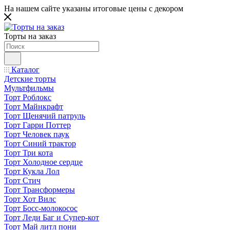
На нашем сайте указаны итоговые цены с декором
Торты на заказ
Каталог
Детские торты
Мультфильмы
Торт Роблокс
Торт Майнкрафт
Торт Щенячий патруль
Торт Гарри Поттер
Торт Человек паук
Торт Синий трактор
Торт Три кота
Торт Холодное сердце
Торт Кукла Лол
Торт Стич
Торт Трансформеры
Торт Хот Вилс
Торт Босс-молокосос
Торт Леди Баг и Супер-кот
Торт Май литл пони