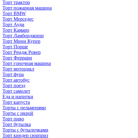
Торт трактор
Торт пожарная машина
Торт BMW
Торт Мерседес
Торт Ауди
Торт Камаро
Торт Ламборджини
Торт Мини Купер
Торт Порше
Торт Рендж Ровер
Торт Феррари
Торт гоночная машина
Торт мотоцикл
Торт фура
Торт автобус
Торт поезд
Торт самолет
Еда и напитки
Торт капуста
Торты с пельменями
Торты с икрой
Торт пиво
Торт бутылка
Торты с бутылочками
Торт киндер сюрприз