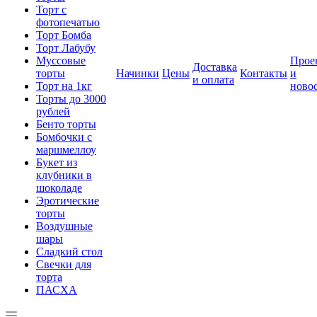
Торт с
фотопечатью
Торт Бомба
Торт Лабубу
Муссовые
Прое
Доставка
торты
Начинки
Цены
Контакты
и
и оплата
Торт на 1кг
ново
Торты до 3000
рублей
Бенто торты
Бомбочки с
маршмеллоу
Букет из
клубники в
шоколаде
Эротические
торты
Воздушные
шары
Сладкий стол
Свечки для
торта
ПАСХА