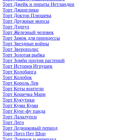
Торт Джейк и пираты Нетландии
Торт Джинглики
Торт Доктор Плюшева
Торт Дружные мопсы
Торт Дэдпул
Торт Железный человек
Торт Замок для принцессы
Торт Звездные войны
Торт Зверополис
Торт Золотая рыбка
Торт Зомби против растений
Торт История Игрушек
Торт Колобанга
Торт Колобок
Торт Король Лев
Торт Коты воители
Торт Кошечка Мари
Торт Кукутики
Торт Куми Куми
Торт Кунг-фу панда
Торт Лалалупси
Торт Лего
Торт Ледниковый период
Торт Литл Пет Шоп
Торт Львенок и черепаха