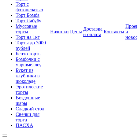
Торт с
фотопечатью
Торт Бомба
Торт Лабубу
Муссовые
Прое
Доставка
торты
Начинки
Цены
Контакты
и
и оплата
Торт на 1кг
ново
Торты до 3000
рублей
Бенто торты
Бомбочки с
маршмеллоу
Букет из
клубники в
шоколаде
Эротические
торты
Воздушные
шары
Сладкий стол
Свечки для
торта
ПАСХА