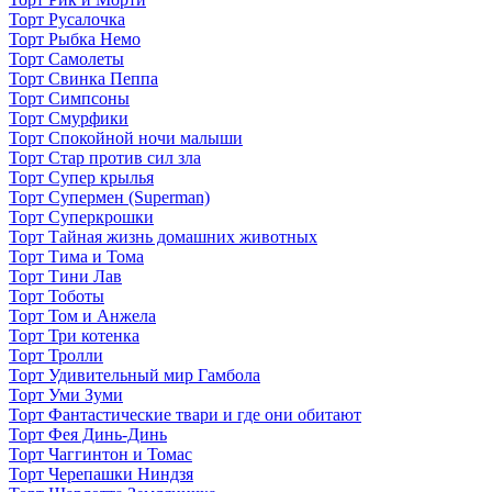
Торт Русалочка
Торт Рыбка Немо
Торт Самолеты
Торт Свинка Пеппа
Торт Симпсоны
Торт Смурфики
Торт Спокойной ночи малыши
Торт Стар против сил зла
Торт Супер крылья
Торт Супермен (Superman)
Торт Суперкрошки
Торт Тайная жизнь домашних животных
Торт Тима и Тома
Торт Тини Лав
Торт Тоботы
Торт Том и Анжела
Торт Три котенка
Торт Тролли
Торт Удивительный мир Гамбола
Торт Уми Зуми
Торт Фантастические твари и где они обитают
Торт Фея Динь-Динь
Торт Чаггинтон и Томас
Торт Черепашки Ниндзя