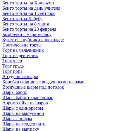
Бенто торты на Хэллоуин
Бенто торты на день учителя
Бенто торты на 1 сентября
Бенто торты Лабубу
Бенто торты на 8 марта
Бенто торты на 23 февраля
Бомбочки с маршмеллоу
Букет из клубники в шоколаде
Эротические торты
Торт на мальчишник
Торт на девичник
Торт член
Торт грудь
Торт попа
Воздушные шары
Коробка сюрприз с воздушными шарами
Воздушные шары под потолок
Шары баблс
Шары баблс окрашенные
Аэромозайка из шаров
Шары с единорогом
Шары на выпускной
Шары - цифры
Шары на гендер пати
Шары на выписку