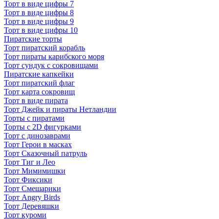
Торт в виде цифры 7
Торт в виде цифры 8
Торт в виде цифры 9
Торт в виде цифры 10
Пиратские торты
Торт пиратский корабль
Торт пираты карибского моря
Торт сундук с сокровищами
Пиратские капкейки
Торт пиратский флаг
Торт карта сокровищ
Торт в виде пирата
Торт Джейк и пираты Нетландии
Торты с пиратами
Торты с 2D фигурками
Торт с динозаврами
Торт Герои в масках
Торт Сказочный патруль
Торт Тиг и Лео
Торт Мимимишки
Торт Фиксики
Торт Смешарики
Торт Angry Birds
Торт Деревяшки
Торт куроми