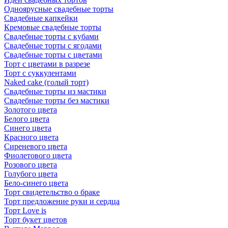
Одноярусные свадебные торты
Свадебные капкейки
Кремовые свадебные торты
Свадебные торты с кубами
Свадебные торты с ягодами
Свадебные торты с цветами
Торт с цветами в разрезе
Торт с суккулентами
Naked cake (голый торт)
Свадебные торты из мастики
Свадебные торты без мастики
Золотого цвета
Белого цвета
Синего цвета
Красного цвета
Сиреневого цвета
Фиолетового цвета
Розового цвета
Голубого цвета
Бело-синего цвета
Торт свидетельство о браке
Торт предложение руки и сердца
Торт Love is
Торт букет цветов