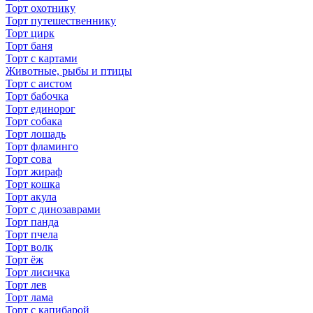
Торт охотнику
Торт путешественнику
Торт цирк
Торт баня
Торт с картами
Животные, рыбы и птицы
Торт с аистом
Торт бабочка
Торт единорог
Торт собака
Торт лошадь
Торт фламинго
Торт сова
Торт жираф
Торт кошка
Торт акула
Торт с динозаврами
Торт панда
Торт пчела
Торт волк
Торт ёж
Торт лисичка
Торт лев
Торт лама
Торт с капибарой