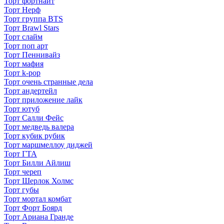
Торт фортнайт
Торт Нерф
Торт группа BTS
Торт Brawl Stars
Торт слайм
Торт поп арт
Торт Пеннивайз
Торт мафия
Торт k-pop
Торт очень странные дела
Торт андертейл
Торт приложение лайк
Торт ютуб
Торт Салли Фейс
Торт медведь валера
Торт кубик рубик
Торт маршмеллоу диджей
Торт ГТА
Торт Билли Айлиш
Торт череп
Торт Шерлок Холмс
Торт губы
Торт мортал комбат
Торт Форт Боярд
Торт Ариана Гранде