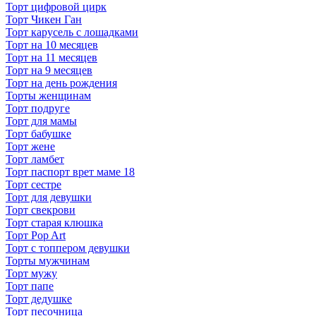
Торт цифровой цирк
Торт Чикен Ган
Торт карусель с лошадками
Торт на 10 месяцев
Торт на 11 месяцев
Торт на 9 месяцев
Торт на день рождения
Торты женщинам
Торт подруге
Торт для мамы
Торт бабушке
Торт жене
Торт ламбет
Торт паспорт врет маме 18
Торт сестре
Торт для девушки
Торт свекрови
Торт старая клюшка
Торт Pop Art
Торт с топпером девушки
Торты мужчинам
Торт мужу
Торт папе
Торт дедушке
Торт песочница