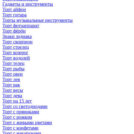
Гаджеты и инструменты
Торт айфон
Торт гитара
Торты музыкальные инструменты
Торт фотоаппарат
Торт фёрби
Знаки зодиака
Торт скорпион
Торт стрелец
Торт козерог
Торт водолей
Торт телец
Торт рыбы
Торт овен
Торт лев
Торт рак
Торт весы
Торт дева
Торт на 15 лет
Торт со светодиодами
Торт с пряниками
Торт с рожком
Торт с живыми цветами
Торт с конфетами
Торт с макарунами