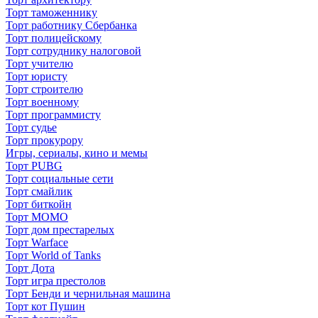
Торт таможеннику
Торт работнику Сбербанка
Торт полицейскому
Торт сотруднику налоговой
Торт учителю
Торт юристу
Торт строителю
Торт военному
Торт программисту
Торт судье
Торт прокурору
Игры, сериалы, кино и мемы
Торт PUBG
Торт социальные сети
Торт смайлик
Торт биткойн
Торт МОМО
Торт дом престарелых
Торт Warface
Торт World of Tanks
Торт Дота
Торт игра престолов
Торт Бенди и чернильная машина
Торт кот Пушин