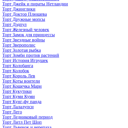
Торт Джейк и пираты Нетландии
Торт Джинглики
Торт Доктор Плюшева
Торт Дружные мопсы
Торт Дэдпул
Торт Железный человек
Торт Замок для принцессы
Торт Звездные войны
Торт Зверополис
Торт Золотая рыбка
Торт Зомби против растений
Торт История Игрушек
Торт Колобанга
Торт Колобок
Торт Король Лев
Торт Коты воители
Торт Кошечка Мари
Торт Кукутики
Торт Куми Куми
Торт Кунг-фу панда
Торт Лалалупси
Торт Лего
Торт Ледниковый период
Торт Литл Пет Шоп
Торт Львенок и черепаха