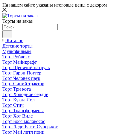
На нашем сайте указаны итоговые цены с декором
Торты на заказ
Каталог
Детские торты
Мультфильмы
Торт Роблокс
Торт Майнкрафт
Торт Щенячий патруль
Торт Гарри Поттер
Торт Человек паук
Торт Синий трактор
Торт Три кота
Торт Холодное сердце
Торт Кукла Лол
Торт Стич
Торт Трансформеры
Торт Хот Вилс
Торт Босс-молокосос
Торт Леди Баг и Супер-кот
Торт Май литл пони