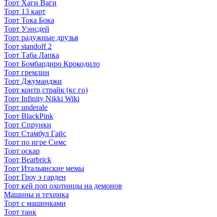
Торт Хаги Ваги
Торт 13 карт
Торт Тока Бока
Торт Уэнсдей
Торт радужные друзья
Торт standoff 2
Торт Таба Лапка
Торт Бомбардиро Крокодило
Торт гремлин
Торт Джуманджи
Торт контр страйк (кс го)
Торт Infinity Nikki Wiki
Торт underale
Торт BlackPink
Торт Спрунки
Торт Стамбул Гайс
Торт по игре Симс
Торт оскар
Торт Bearbrick
Торт Итальянские мемы
Торт Гроу э гарден
Торт кей поп охотницы на демонов
Машины и техника
Торт с машинками
Торт танк