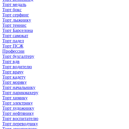
Торт медаль
Торт бокс
Торт серфинг
Торт лыжнику
Торт теннис
Торт Барселона
Торт самокат
Торт падел
Торт ПСЖ
Профессии
Торт бухгалтеру
Торт вдв
Торт водителю
Торт врачу
Торт кадету
Торт моряку
Торт начальнику
Торт парикмахеру
Торт химику
Торт электрику
Торт художнику
Торт нефтянику
Торт воспитателю
Торт переводчику
Торт архитектору