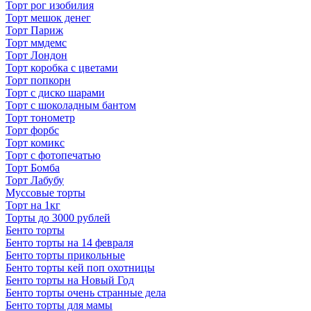
Торт рог изобилия
Торт мешок денег
Торт Париж
Торт ммдемс
Торт Лондон
Торт коробка с цветами
Торт попкорн
Торт с диско шарами
Торт с шоколадным бантом
Торт тонометр
Торт форбс
Торт комикс
Торт с фотопечатью
Торт Бомба
Торт Лабубу
Муссовые торты
Торт на 1кг
Торты до 3000 рублей
Бенто торты
Бенто торты на 14 февраля
Бенто торты прикольные
Бенто торты кей поп охотницы
Бенто торты на Новый Год
Бенто торты очень странные дела
Бенто торты для мамы