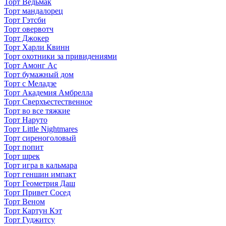
Торт Ведьмак
Торт мандалорец
Торт Гэтсби
Торт овервотч
Торт Джокер
Торт Харли Квинн
Торт охотники за привидениями
Торт Амонг Ас
Торт бумажный дом
Торт с Меладзе
Торт Академия Амбрелла
Торт Сверхъестественное
Торт во все тяжкие
Торт Наруто
Торт Little Nightmares
Торт сиреноголовый
Торт попит
Торт шрек
Торт игра в кальмара
Торт геншин импакт
Торт Геометрия Даш
Торт Привет Сосед
Торт Веном
Торт Картун Кэт
Торт Гуджитсу