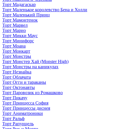
Торт Мадагаскар
Торт Маленькое королевство Бена и Холли
Торт Маленький Принц
Торт Мамонтенок
Торт Марвел
Торт Марио
Торт Микки Маус
Торт Минифорс
Торт Моана
Торт Монкарт
Торт Монстры
Торт Монстер Хай (Monster High)
Торт Монстры на каникулах
Торт Незнайка
Торт Облачата
Торт Огги и тараканы
Торт Октонавты
Торт Паровозик из Ромашково
Торт Пикачу
Торт Принцесса София
Торт Принцессы диснея
Торт Аниматроники
Торт Ральф
Торт Рапунцель
Торт Рик и Морти