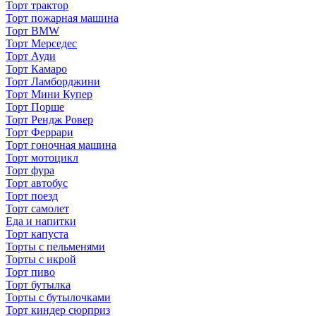
Торт трактор
Торт пожарная машина
Торт BMW
Торт Мерседес
Торт Ауди
Торт Камаро
Торт Ламборджини
Торт Мини Купер
Торт Порше
Торт Рендж Ровер
Торт Феррари
Торт гоночная машина
Торт мотоцикл
Торт фура
Торт автобус
Торт поезд
Торт самолет
Еда и напитки
Торт капуста
Торты с пельменями
Торты с икрой
Торт пиво
Торт бутылка
Торты с бутылочками
Торт киндер сюрприз