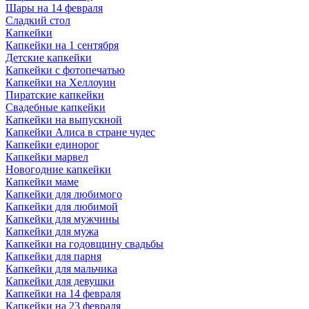
Шары на 14 февраля
Сладкий стол
Капкейки
Капкейки на 1 сентября
Детские капкейки
Капкейки с фотопечатью
Капкейки на Хеллоуин
Пиратские капкейки
Свадебные капкейки
Капкейки на выпускной
Капкейки Алиса в стране чудес
Капкейки единорог
Капкейки марвел
Новогодние капкейки
Капкейки маме
Капкейки для любимого
Капкейки для любимой
Капкейки для мужчины
Капкейки для мужа
Капкейки на годовщину свадьбы
Капкейки для парня
Капкейки для мальчика
Капкейки для девушки
Капкейки на 14 февраля
Капкейки на 23 февраля