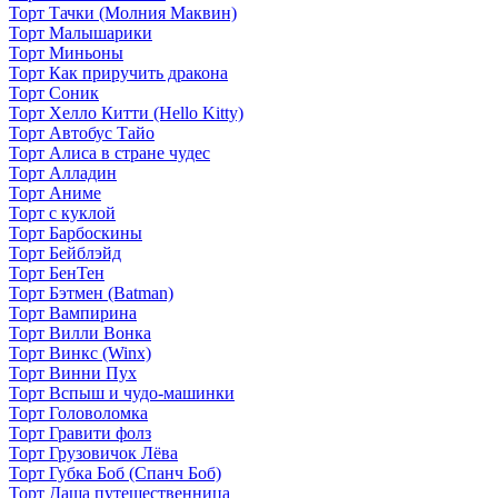
Торт Тачки (Молния Маквин)
Торт Малышарики
Торт Миньоны
Торт Как приручить дракона
Торт Соник
Торт Хелло Китти (Hello Kitty)
Торт Автобус Тайо
Торт Алиса в стране чудес
Торт Алладин
Торт Аниме
Торт с куклой
Торт Барбоскины
Торт Бейблэйд
Торт БенТен
Торт Бэтмен (Batman)
Торт Вампирина
Торт Вилли Вонка
Торт Винкс (Winx)
Торт Винни Пух
Торт Вспыш и чудо-машинки
Торт Головоломка
Торт Гравити фолз
Торт Грузовичок Лёва
Торт Губка Боб (Спанч Боб)
Торт Даша путешественница