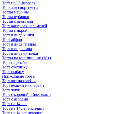
Торт на 23 февраля
Торт для спортсмена
Торты машины
Торты рубашки
Торты с деньгами
Торт кастрюля пельменей
Торты с икрой
Торт в виде книги
Торт айфон
Торт в виде гитары
Торт в виде пива
Торт в виде бутылки
Торты на мальчишник (18+)
Торт на дембель
Торт охотнику
Торт рыбаку
Прикольные торты
Торт кот на колбасе
Торт ведьмы не стареют
Торт ждун
Торт с короной и блестками
Торт с ягодами
Торт на 14 лет
Торт на 14 лет мальчику
Торт на 14 лет девочке