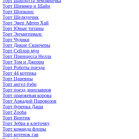
Торт Шарлотта Земляничка
Торт Шиммер и Шайн
Торт Шопкинс
Торт Щелкунчик
Торт Эвер Афтер Хай
Торт Юные титаны
Торт Энчантималс
Торт Чудики
Торт Дикие Скричеры
Торт Сейлор мун
Торт Принцесса Нелла
Торт Том и Джерри
Торт Роботы поезда
Торт 44 котенка
Торт Царевны
Торт ангел бэби
Торт поезд динозавров
Торт оранжевая корова
Торт Аркадий Паровозов
Торт буренка Даша
Торт Zooba
Торт Винтик
Торт Зебра в клеточку
Торт команда флоры
Торт котенок гав