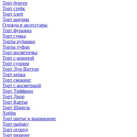
Торт бургер
Торт стейк
Торт хлеб
Торт шаурма
Одежда и аксессуары
Торт фуражка
Торт сумка
Торты рубашки
Торты туфли
Торт косметичка
Торт с короной
Торт суприм
Торт Луи Виттон
Торт кепка
Торт смокинг
Торт с косметикой
Торт Тиффани
Торт Диор
Торт Картье
Торт Шанель
Хобби
Торт шитье и вышивание
Торт рыбаку
Торт огород
Торт вязание