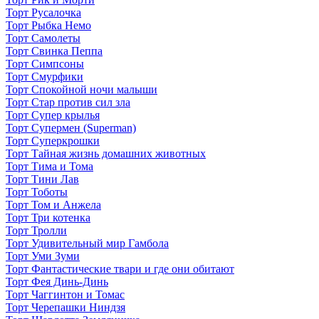
Торт Русалочка
Торт Рыбка Немо
Торт Самолеты
Торт Свинка Пеппа
Торт Симпсоны
Торт Смурфики
Торт Спокойной ночи малыши
Торт Стар против сил зла
Торт Супер крылья
Торт Супермен (Superman)
Торт Суперкрошки
Торт Тайная жизнь домашних животных
Торт Тима и Тома
Торт Тини Лав
Торт Тоботы
Торт Том и Анжела
Торт Три котенка
Торт Тролли
Торт Удивительный мир Гамбола
Торт Уми Зуми
Торт Фантастические твари и где они обитают
Торт Фея Динь-Динь
Торт Чаггинтон и Томас
Торт Черепашки Ниндзя