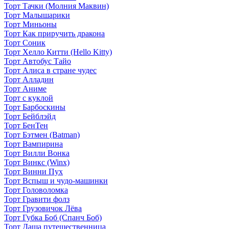
Торт Тачки (Молния Маквин)
Торт Малышарики
Торт Миньоны
Торт Как приручить дракона
Торт Соник
Торт Хелло Китти (Hello Kitty)
Торт Автобус Тайо
Торт Алиса в стране чудес
Торт Алладин
Торт Аниме
Торт с куклой
Торт Барбоскины
Торт Бейблэйд
Торт БенТен
Торт Бэтмен (Batman)
Торт Вампирина
Торт Вилли Вонка
Торт Винкс (Winx)
Торт Винни Пух
Торт Вспыш и чудо-машинки
Торт Головоломка
Торт Гравити фолз
Торт Грузовичок Лёва
Торт Губка Боб (Спанч Боб)
Торт Даша путешественница