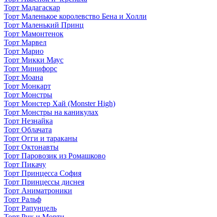
Торт Мадагаскар
Торт Маленькое королевство Бена и Холли
Торт Маленький Принц
Торт Мамонтенок
Торт Марвел
Торт Марио
Торт Микки Маус
Торт Минифорс
Торт Моана
Торт Монкарт
Торт Монстры
Торт Монстер Хай (Monster High)
Торт Монстры на каникулах
Торт Незнайка
Торт Облачата
Торт Огги и тараканы
Торт Октонавты
Торт Паровозик из Ромашково
Торт Пикачу
Торт Принцесса София
Торт Принцессы диснея
Торт Аниматроники
Торт Ральф
Торт Рапунцель
Торт Рик и Морти