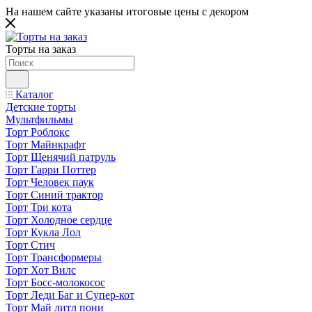
На нашем сайте указаны итоговые цены с декором
Торты на заказ
Каталог
Детские торты
Мультфильмы
Торт Роблокс
Торт Майнкрафт
Торт Щенячий патруль
Торт Гарри Поттер
Торт Человек паук
Торт Синий трактор
Торт Три кота
Торт Холодное сердце
Торт Кукла Лол
Торт Стич
Торт Трансформеры
Торт Хот Вилс
Торт Босс-молокосос
Торт Леди Баг и Супер-кот
Торт Май литл пони