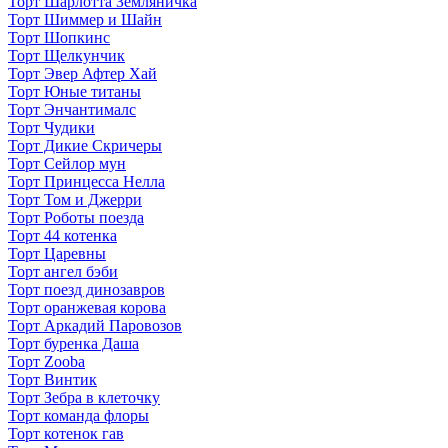
Торт Шарлотта Земляничка
Торт Шиммер и Шайн
Торт Шопкинс
Торт Щелкунчик
Торт Эвер Афтер Хай
Торт Юные титаны
Торт Энчантималс
Торт Чудики
Торт Дикие Скричеры
Торт Сейлор мун
Торт Принцесса Нелла
Торт Том и Джерри
Торт Роботы поезда
Торт 44 котенка
Торт Царевны
Торт ангел бэби
Торт поезд динозавров
Торт оранжевая корова
Торт Аркадий Паровозов
Торт буренка Даша
Торт Zooba
Торт Винтик
Торт Зебра в клеточку
Торт команда флоры
Торт котенок гав