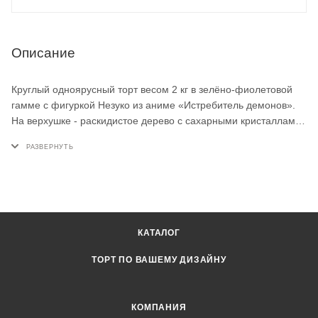
Описание
Круглый одноярусный торт весом 2 кг в зелёно-фиолетовой
гамме с фигуркой Незуко из аниме «Истребитель демонов».
На верхушке - раскидистое дерево с сахарными кристаллами
и крупная фиолетовая цифра 8. По бокам - аккуратный
бордюр из нежных цветков. Такой торт на заказ подойдёт для
поклонника аниме на день рождения.
КАТАЛОГ
ТОРТ ПО ВАШЕМУ ДИЗАЙНУ
КОМПАНИЯ