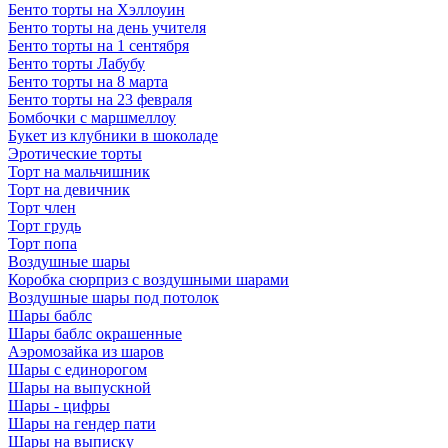
Бенто торты на Хэллоуин
Бенто торты на день учителя
Бенто торты на 1 сентября
Бенто торты Лабубу
Бенто торты на 8 марта
Бенто торты на 23 февраля
Бомбочки с маршмеллоу
Букет из клубники в шоколаде
Эротические торты
Торт на мальчишник
Торт на девичник
Торт член
Торт грудь
Торт попа
Воздушные шары
Коробка сюрприз с воздушными шарами
Воздушные шары под потолок
Шары баблс
Шары баблс окрашенные
Аэромозайка из шаров
Шары с единорогом
Шары на выпускной
Шары - цифры
Шары на гендер пати
Шары на выписку