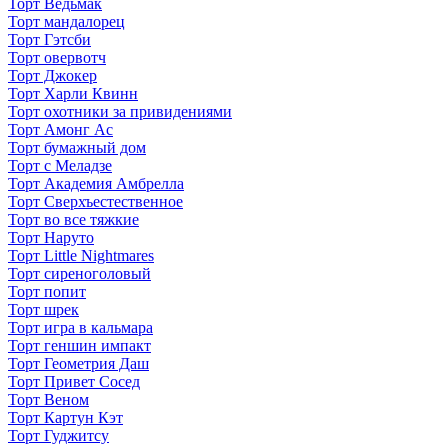
Торт Ведьмак
Торт мандалорец
Торт Гэтсби
Торт овервотч
Торт Джокер
Торт Харли Квинн
Торт охотники за привидениями
Торт Амонг Ас
Торт бумажный дом
Торт с Меладзе
Торт Академия Амбрелла
Торт Сверхъестественное
Торт во все тяжкие
Торт Наруто
Торт Little Nightmares
Торт сиреноголовый
Торт попит
Торт шрек
Торт игра в кальмара
Торт геншин импакт
Торт Геометрия Даш
Торт Привет Сосед
Торт Веном
Торт Картун Кэт
Торт Гуджитсу