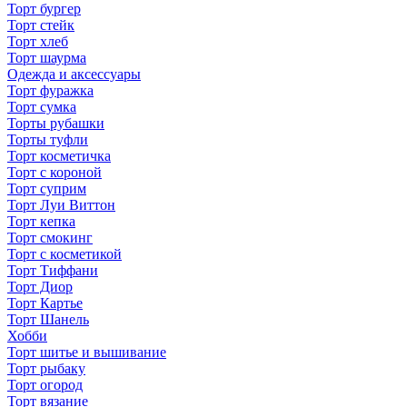
Торт бургер
Торт стейк
Торт хлеб
Торт шаурма
Одежда и аксессуары
Торт фуражка
Торт сумка
Торты рубашки
Торты туфли
Торт косметичка
Торт с короной
Торт суприм
Торт Луи Виттон
Торт кепка
Торт смокинг
Торт с косметикой
Торт Тиффани
Торт Диор
Торт Картье
Торт Шанель
Хобби
Торт шитье и вышивание
Торт рыбаку
Торт огород
Торт вязание