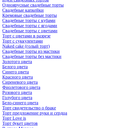
Одноярусные свадебные торты
Свадебные капкейки
Кремовые свадебные торты
Свадебные торты с кубами
Свадебные торты с ягодами
Свадебные торты с цветами
Торт с цветами в разрезе
Торт с суккулентами
Naked cake (голый торт)
Свадебные торты из мастики
Свадебные торты без мастики
Золотого цвета
Белого цвета
Синего цвета
Красного цвета
Сиреневого цвета
Фиолетового цвета
Розового цвета
Голубого цвета
Бело-синего цвета
Торт свидетельство о браке
Торт предложение руки и сердца
Торт Love is
Торт букет цветов