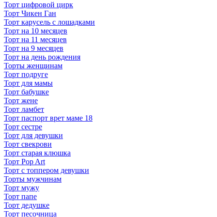
Торт цифровой цирк
Торт Чикен Ган
Торт карусель с лошадками
Торт на 10 месяцев
Торт на 11 месяцев
Торт на 9 месяцев
Торт на день рождения
Торты женщинам
Торт подруге
Торт для мамы
Торт бабушке
Торт жене
Торт ламбет
Торт паспорт врет маме 18
Торт сестре
Торт для девушки
Торт свекрови
Торт старая клюшка
Торт Pop Art
Торт с топпером девушки
Торты мужчинам
Торт мужу
Торт папе
Торт дедушке
Торт песочница