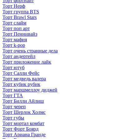
Торт фортнайт
Торт Нерф
Торт группа BTS
Торт Brawl Stars
Торт слайм
Торт поп арт
Торт Пеннивайз
Торт мафия
Торт k-pop
Торт очень странные дела
Торт андертейл
Торт приложение лайк
Торт ютуб
Торт Салли Фейс
Торт медведь валера
Торт кубик рубик
Торт маршмеллоу диджей
Торт ГТА
Торт Билли Айлиш
Торт череп
Торт Шерлок Холмс
Торт губы
Торт мортал комбат
Торт Форт Боярд
Торт Ариана Гранде