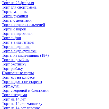
Торт на 23 февраля
Торт для спортсмена
Торты машины
Торты рубашки
Торты с деньгами
Торт кастрюля пельменей
Торты с икрой
Торт в виде книги
Торт айфон
Торт в виде гитары
Торт в виде пива
Торт в виде бутылки
Торты на мальчишник (18+)
Торт на дембель
Торт охотнику
Торт рыбаку
Прикольные торты
Торт кот на колбасе
Торт ведьмы не стареют
Торт ждун
Торт с короной и блестками
Торт с ягодами
Торт на 14 лет
Торт на 14 лет мальчику
Торт на 14 лет девочке