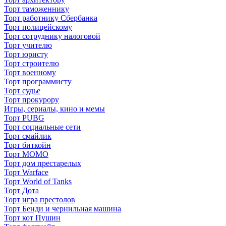
Торт таможеннику
Торт работнику Сбербанка
Торт полицейскому
Торт сотруднику налоговой
Торт учителю
Торт юристу
Торт строителю
Торт военному
Торт программисту
Торт судье
Торт прокурору
Игры, сериалы, кино и мемы
Торт PUBG
Торт социальные сети
Торт смайлик
Торт биткойн
Торт МОМО
Торт дом престарелых
Торт Warface
Торт World of Tanks
Торт Дота
Торт игра престолов
Торт Бенди и чернильная машина
Торт кот Пушин