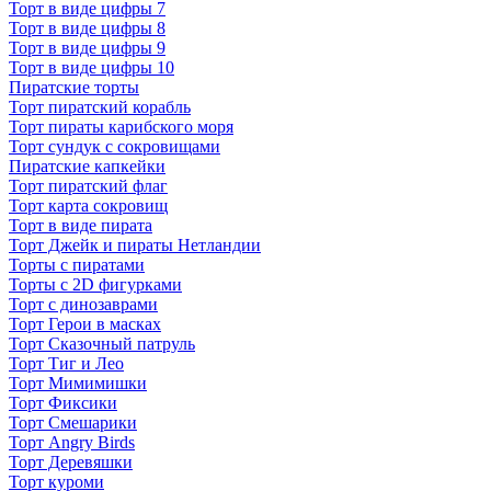
Торт в виде цифры 7
Торт в виде цифры 8
Торт в виде цифры 9
Торт в виде цифры 10
Пиратские торты
Торт пиратский корабль
Торт пираты карибского моря
Торт сундук с сокровищами
Пиратские капкейки
Торт пиратский флаг
Торт карта сокровищ
Торт в виде пирата
Торт Джейк и пираты Нетландии
Торты с пиратами
Торты с 2D фигурками
Торт с динозаврами
Торт Герои в масках
Торт Сказочный патруль
Торт Тиг и Лео
Торт Мимимишки
Торт Фиксики
Торт Смешарики
Торт Angry Birds
Торт Деревяшки
Торт куроми