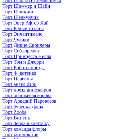
Торт Шарлотта Земляничка
Торт Шиммер и Шайн
Торт Шопкинс
Торт Щелкунчик
Торт Эвер Афтер Хай
Торт Юные титаны
Торт Энчантималс
Торт Чудики
Торт Дикие Скричеры
Торт Сейлор мун
Торт Принцесса Нелла
Торт Том и Джерри
Торт Роботы поезда
Торт 44 котенка
Торт Царевны
Торт ангел бэби
Торт поезд динозавров
Торт оранжевая корова
Торт Аркадий Паровозов
Торт буренка Даша
Торт Zooba
Торт Винтик
Торт Зебра в клеточку
Торт команда флоры
Торт котенок гав