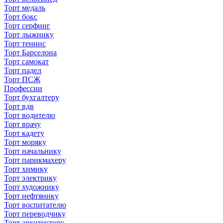
Торт медаль
Торт бокс
Торт серфинг
Торт лыжнику
Торт теннис
Торт Барселона
Торт самокат
Торт падел
Торт ПСЖ
Профессии
Торт бухгалтеру
Торт вдв
Торт водителю
Торт врачу
Торт кадету
Торт моряку
Торт начальнику
Торт парикмахеру
Торт химику
Торт электрику
Торт художнику
Торт нефтянику
Торт воспитателю
Торт переводчику
Торт архитектору