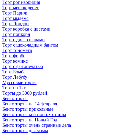
Торт рог изобилия
Торт мешок денег
Торт Париж
Торт ммдемс
Торт Лондон
Торт коробка с цветами
Торт попкорн
Торт с диско шарами
Торт с шоколадным бантом
Торт тонометр
Торт форбс
Торт комикс
Торт с фотопечатью
Торт Бомба
Торт Лабубу
Муссовые торты
Торт на 1кг
Торты до 3000 рублей
Бенто торты
Бенто торты на 14 февраля
Бенто торты прикольные
Бенто торты кей поп охотницы
Бенто торты на Новый Год
Бенто торты очень странные дела
Бенто торты для мамы