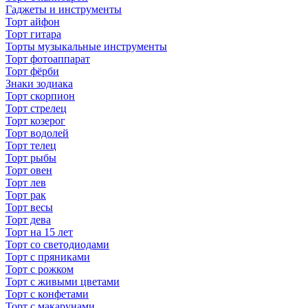
Гаджеты и инструменты
Торт айфон
Торт гитара
Торты музыкальные инструменты
Торт фотоаппарат
Торт фёрби
Знаки зодиака
Торт скорпион
Торт стрелец
Торт козерог
Торт водолей
Торт телец
Торт рыбы
Торт овен
Торт лев
Торт рак
Торт весы
Торт дева
Торт на 15 лет
Торт со светодиодами
Торт с пряниками
Торт с рожком
Торт с живыми цветами
Торт с конфетами
Торт с макарунами