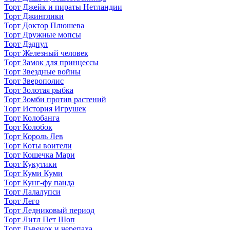
Торт Джейк и пираты Нетландии
Торт Джинглики
Торт Доктор Плюшева
Торт Дружные мопсы
Торт Дэдпул
Торт Железный человек
Торт Замок для принцессы
Торт Звездные войны
Торт Зверополис
Торт Золотая рыбка
Торт Зомби против растений
Торт История Игрушек
Торт Колобанга
Торт Колобок
Торт Король Лев
Торт Коты воители
Торт Кошечка Мари
Торт Кукутики
Торт Куми Куми
Торт Кунг-фу панда
Торт Лалалупси
Торт Лего
Торт Ледниковый период
Торт Литл Пет Шоп
Торт Львенок и черепаха