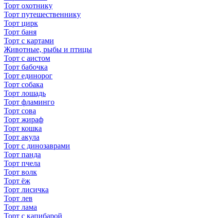
Торт охотнику
Торт путешественнику
Торт цирк
Торт баня
Торт с картами
Животные, рыбы и птицы
Торт с аистом
Торт бабочка
Торт единорог
Торт собака
Торт лошадь
Торт фламинго
Торт сова
Торт жираф
Торт кошка
Торт акула
Торт с динозаврами
Торт панда
Торт пчела
Торт волк
Торт ёж
Торт лисичка
Торт лев
Торт лама
Торт с капибарой