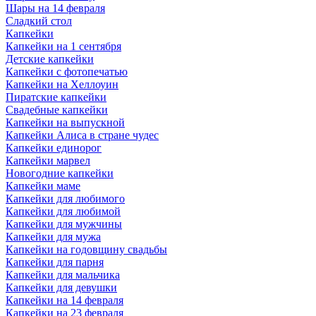
Шары на 14 февраля
Сладкий стол
Капкейки
Капкейки на 1 сентября
Детские капкейки
Капкейки с фотопечатью
Капкейки на Хеллоуин
Пиратские капкейки
Свадебные капкейки
Капкейки на выпускной
Капкейки Алиса в стране чудес
Капкейки единорог
Капкейки марвел
Новогодние капкейки
Капкейки маме
Капкейки для любимого
Капкейки для любимой
Капкейки для мужчины
Капкейки для мужа
Капкейки на годовщину свадьбы
Капкейки для парня
Капкейки для мальчика
Капкейки для девушки
Капкейки на 14 февраля
Капкейки на 23 февраля