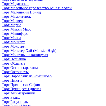
Торт Мадагаскар
Торт Маленькое королевство Бена и Холли
Торт Маленький Принц
Торт Мамонтенок
Торт Марвел
Торт Марио
Торт Микки Маус
Торт Минифорс
Торт Моана
Торт Монкарт
Торт Монстры
Торт Монстер Хай (Monster High)
Торт Монстры на каникулах
Торт Незнайка
Торт Облачата
Торт Огги и тараканы
Торт Октонавты
Торт Паровозик из Ромашково
Торт Пикачу
Торт Принцесса София
Торт Принцессы диснея
Торт Аниматроники
Торт Ральф
Торт Рапунцель
Торт Рик и Морти