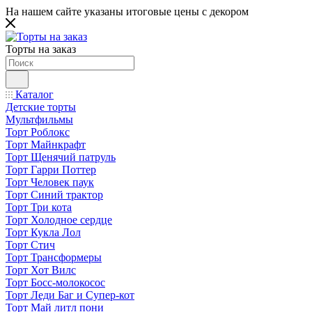
На нашем сайте указаны итоговые цены с декором
Торты на заказ
Каталог
Детские торты
Мультфильмы
Торт Роблокс
Торт Майнкрафт
Торт Щенячий патруль
Торт Гарри Поттер
Торт Человек паук
Торт Синий трактор
Торт Три кота
Торт Холодное сердце
Торт Кукла Лол
Торт Стич
Торт Трансформеры
Торт Хот Вилс
Торт Босс-молокосос
Торт Леди Баг и Супер-кот
Торт Май литл пони