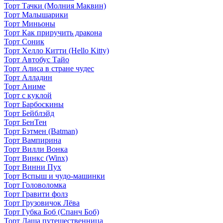
Торт Тачки (Молния Маквин)
Торт Малышарики
Торт Миньоны
Торт Как приручить дракона
Торт Соник
Торт Хелло Китти (Hello Kitty)
Торт Автобус Тайо
Торт Алиса в стране чудес
Торт Алладин
Торт Аниме
Торт с куклой
Торт Барбоскины
Торт Бейблэйд
Торт БенТен
Торт Бэтмен (Batman)
Торт Вампирина
Торт Вилли Вонка
Торт Винкс (Winx)
Торт Винни Пух
Торт Вспыш и чудо-машинки
Торт Головоломка
Торт Гравити фолз
Торт Грузовичок Лёва
Торт Губка Боб (Спанч Боб)
Торт Даша путешественница