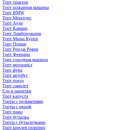
Торт трактор
Торт пожарная машина
Торт BMW
Торт Мерседес
Торт Ауди
Торт Камаро
Торт Ламборджини
Торт Мини Купер
Торт Порше
Торт Рендж Ровер
Торт Феррари
Торт гоночная машина
Торт мотоцикл
Торт фура
Торт автобус
Торт поезд
Торт самолет
Еда и напитки
Торт капуста
Торты с пельменями
Торты с икрой
Торт пиво
Торт бутылка
Торты с бутылочками
Торт киндер сюрприз