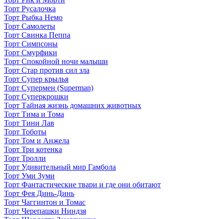
Торт Русалочка
Торт Рыбка Немо
Торт Самолеты
Торт Свинка Пеппа
Торт Симпсоны
Торт Смурфики
Торт Спокойной ночи малыши
Торт Стар против сил зла
Торт Супер крылья
Торт Супермен (Superman)
Торт Суперкрошки
Торт Тайная жизнь домашних животных
Торт Тима и Тома
Торт Тини Лав
Торт Тоботы
Торт Том и Анжела
Торт Три котенка
Торт Тролли
Торт Удивительный мир Гамбола
Торт Уми Зуми
Торт Фантастические твари и где они обитают
Торт Фея Динь-Динь
Торт Чаггинтон и Томас
Торт Черепашки Ниндзя