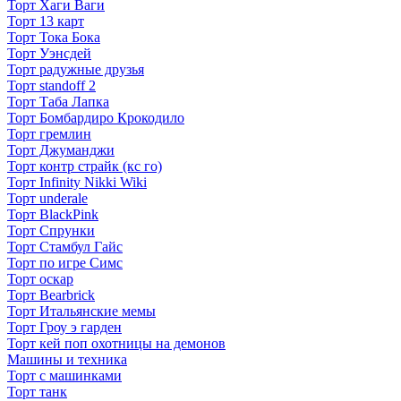
Торт Хаги Ваги
Торт 13 карт
Торт Тока Бока
Торт Уэнсдей
Торт радужные друзья
Торт standoff 2
Торт Таба Лапка
Торт Бомбардиро Крокодило
Торт гремлин
Торт Джуманджи
Торт контр страйк (кс го)
Торт Infinity Nikki Wiki
Торт underale
Торт BlackPink
Торт Спрунки
Торт Стамбул Гайс
Торт по игре Симс
Торт оскар
Торт Bearbrick
Торт Итальянские мемы
Торт Гроу э гарден
Торт кей поп охотницы на демонов
Машины и техника
Торт с машинками
Торт танк