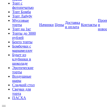
Торт с
фотопечатью
Торт Бомба
Торт Лабубу
Муссовые
Прое
Доставка
торты
Начинки
Цены
Контакты
и
и оплата
Торт на 1кг
ново
Торты до 3000
рублей
Бенто торты
Бомбочки с
маршмеллоу
Букет из
клубники в
шоколаде
Эротические
торты
Воздушные
шары
Сладкий стол
Свечки для
торта
ПАСХА