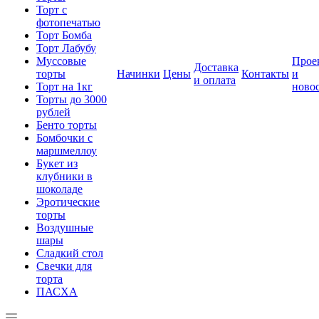
Торт с
фотопечатью
Торт Бомба
Торт Лабубу
Муссовые
Прое
Доставка
торты
Начинки
Цены
Контакты
и
и оплата
Торт на 1кг
ново
Торты до 3000
рублей
Бенто торты
Бомбочки с
маршмеллоу
Букет из
клубники в
шоколаде
Эротические
торты
Воздушные
шары
Сладкий стол
Свечки для
торта
ПАСХА