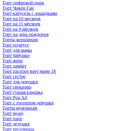
Торт цифровой цирк
Торт Чикен Ган
Торт карусель с лошадками
Торт на 10 месяцев
Торт на 11 месяцев
Торт на 9 месяцев
Торт на день рождения
Торты женщинам
Торт подруге
Торт для мамы
Торт бабушке
Торт жене
Торт ламбет
Торт паспорт врет маме 18
Торт сестре
Торт для девушки
Торт свекрови
Торт старая клюшка
Торт Pop Art
Торт с топпером девушки
Торты мужчинам
Торт мужу
Торт папе
Торт дедушке
Торт песочница