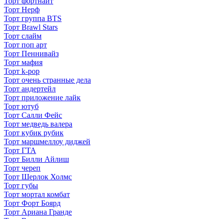
Торт фортнайт
Торт Нерф
Торт группа BTS
Торт Brawl Stars
Торт слайм
Торт поп арт
Торт Пеннивайз
Торт мафия
Торт k-pop
Торт очень странные дела
Торт андертейл
Торт приложение лайк
Торт ютуб
Торт Салли Фейс
Торт медведь валера
Торт кубик рубик
Торт маршмеллоу диджей
Торт ГТА
Торт Билли Айлиш
Торт череп
Торт Шерлок Холмс
Торт губы
Торт мортал комбат
Торт Форт Боярд
Торт Ариана Гранде