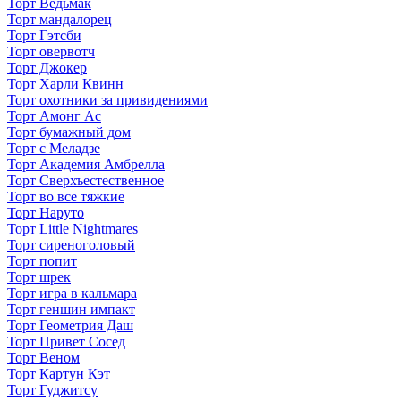
Торт Ведьмак
Торт мандалорец
Торт Гэтсби
Торт овервотч
Торт Джокер
Торт Харли Квинн
Торт охотники за привидениями
Торт Амонг Ас
Торт бумажный дом
Торт с Меладзе
Торт Академия Амбрелла
Торт Сверхъестественное
Торт во все тяжкие
Торт Наруто
Торт Little Nightmares
Торт сиреноголовый
Торт попит
Торт шрек
Торт игра в кальмара
Торт геншин импакт
Торт Геометрия Даш
Торт Привет Сосед
Торт Веном
Торт Картун Кэт
Торт Гуджитсу