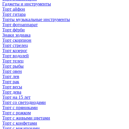
Гаджеты и инструменты
Торт айфон
Торт гитара
Торты музыкальные инструменты
Торт фотоаппарат
Торт фёрби
Знаки зодиака
Торт скорпион
Торт стрелец
Торт козерог
Торт водолей
Торт телец
Торт рыбы
Торт овен
Торт лев
Торт рак
Торт весы
Торт дева
Торт на 15 лет
Торт со светодиодами
Торт с пряниками
Торт с рожком
Торт с живыми цветами
Торт с конфетами
Торт с макарунами