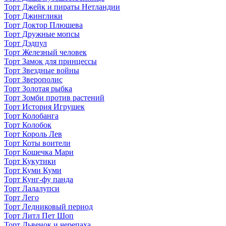
Торт Джейк и пираты Нетландии
Торт Джинглики
Торт Доктор Плюшева
Торт Дружные мопсы
Торт Дэдпул
Торт Железный человек
Торт Замок для принцессы
Торт Звездные войны
Торт Зверополис
Торт Золотая рыбка
Торт Зомби против растений
Торт История Игрушек
Торт Колобанга
Торт Колобок
Торт Король Лев
Торт Коты воители
Торт Кошечка Мари
Торт Кукутики
Торт Куми Куми
Торт Кунг-фу панда
Торт Лалалупси
Торт Лего
Торт Ледниковый период
Торт Литл Пет Шоп
Торт Львенок и черепаха