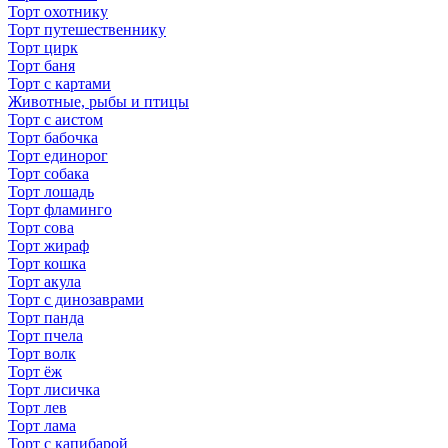
Торт охотнику
Торт путешественнику
Торт цирк
Торт баня
Торт с картами
Животные, рыбы и птицы
Торт с аистом
Торт бабочка
Торт единорог
Торт собака
Торт лошадь
Торт фламинго
Торт сова
Торт жираф
Торт кошка
Торт акула
Торт с динозаврами
Торт панда
Торт пчела
Торт волк
Торт ёж
Торт лисичка
Торт лев
Торт лама
Торт с капибарой