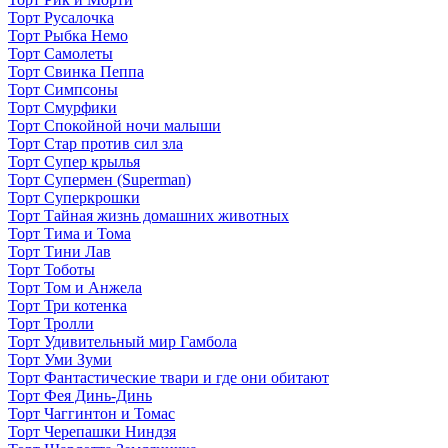
Торт Русалочка
Торт Рыбка Немо
Торт Самолеты
Торт Свинка Пеппа
Торт Симпсоны
Торт Смурфики
Торт Спокойной ночи малыши
Торт Стар против сил зла
Торт Супер крылья
Торт Супермен (Superman)
Торт Суперкрошки
Торт Тайная жизнь домашних животных
Торт Тима и Тома
Торт Тини Лав
Торт Тоботы
Торт Том и Анжела
Торт Три котенка
Торт Тролли
Торт Удивительный мир Гамбола
Торт Уми Зуми
Торт Фантастические твари и где они обитают
Торт Фея Динь-Динь
Торт Чаггинтон и Томас
Торт Черепашки Ниндзя