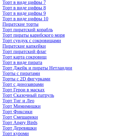
Торт в виде цифры 7
Торт в виде цифры 8
Торт в виде цифры 9
Торт в виде цифры 10
Пиратские торты
Торт пиратский корабль
Торт пираты карибского моря
Торт сундук с сокровищами
Пиратские капкейки
Торт пиратский флаг
Торт карта сокровищ
Торт в виде пирата
Торт Джейк и пираты Нетландии
Торты с пиратами
Торты с 2D фигурками
Торт с динозаврами
Торт Герои в масках
Торт Сказочный патруль
Торт Тиг и Лео
Торт Мимимишки
Торт Фиксики
Торт Смешарики
Торт Angry Birds
Торт Деревяшки
Торт куроми