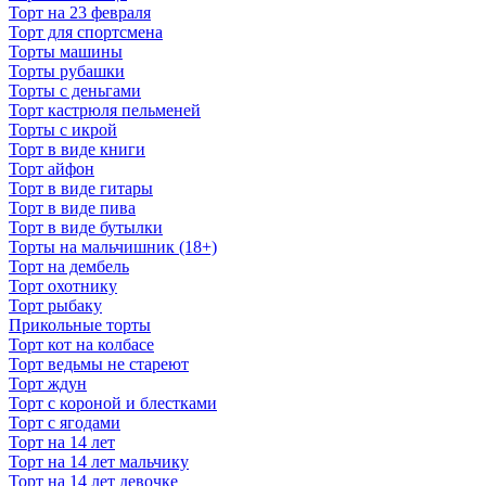
Торт на 23 февраля
Торт для спортсмена
Торты машины
Торты рубашки
Торты с деньгами
Торт кастрюля пельменей
Торты с икрой
Торт в виде книги
Торт айфон
Торт в виде гитары
Торт в виде пива
Торт в виде бутылки
Торты на мальчишник (18+)
Торт на дембель
Торт охотнику
Торт рыбаку
Прикольные торты
Торт кот на колбасе
Торт ведьмы не стареют
Торт ждун
Торт с короной и блестками
Торт с ягодами
Торт на 14 лет
Торт на 14 лет мальчику
Торт на 14 лет девочке