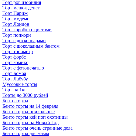
Торт рог изобилия
Торт мешок денег
Торт Париж
Торт ммдемс
Торт Лондон
Торт коробка с цветами
Торт попкорн
Торт с диско шарами
Торт с шоколадным бантом
Торт тонометр
Торт форбс
Торт комикс
Торт с фотопечатью
Торт Бомба
Торт Лабубу
Муссовые торты
Торт на 1кг
Торты до 3000 рублей
Бенто торты
Бенто торты на 14 февраля
Бенто торты прикольные
Бенто торты кей поп охотницы
Бенто торты на Новый Год
Бенто торты очень странные дела
Бенто торты для мамы