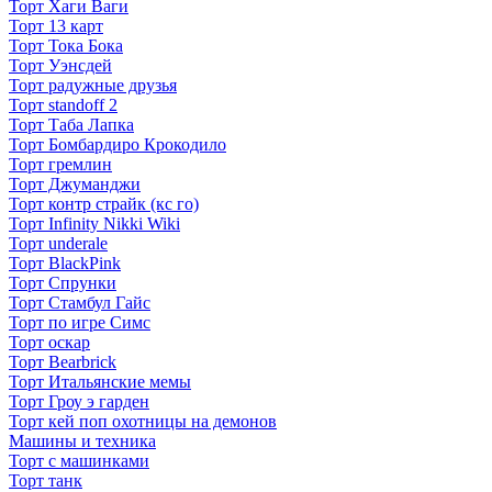
Торт Хаги Ваги
Торт 13 карт
Торт Тока Бока
Торт Уэнсдей
Торт радужные друзья
Торт standoff 2
Торт Таба Лапка
Торт Бомбардиро Крокодило
Торт гремлин
Торт Джуманджи
Торт контр страйк (кс го)
Торт Infinity Nikki Wiki
Торт underale
Торт BlackPink
Торт Спрунки
Торт Стамбул Гайс
Торт по игре Симс
Торт оскар
Торт Bearbrick
Торт Итальянские мемы
Торт Гроу э гарден
Торт кей поп охотницы на демонов
Машины и техника
Торт с машинками
Торт танк