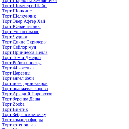
Торт Шарлотта Земляничка
Торт Шиммер и Шайн
Торт Шопкинс
Торт Щелкунчик
Торт Эвер Афтер Хай
Торт Юные титаны
Торт Энчантималс
Торт Чудики
Торт Дикие Скричеры
Торт Сейлор мун
Торт Принцесса Нелла
Торт Том и Джерри
Торт Роботы поезда
Торт 44 котенка
Торт Царевны
Торт ангел бэби
Торт поезд динозавров
Торт оранжевая корова
Торт Аркадий Паровозов
Торт буренка Даша
Торт Zooba
Торт Винтик
Торт Зебра в клеточку
Торт команда флоры
Торт котенок гав