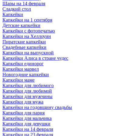
Шары на 14 февраля
Сладкий стол
Капкейки
Капкейки на 1 сентября
Детские капкейки
Капкейки с фотопечатью
Капкейки на Хеллоуин
Пиратские капкейки
Свадебные капкейки
Капкейки на выпускной
Капкейки Алиса в стране чудес
Капкейки единорог
Капкейки марвел
Новогодние капкейки
Капкейки маме
Капкейки для любимого
Капкейки для любимой
Капкейки для мужчины
Капкейки для мужа
Капкейки на годовщину свадьбы
Капкейки для парня
Капкейки для мальчика
Капкейки для девушки
Капкейки на 14 февраля
Капкейки на 23 февраля