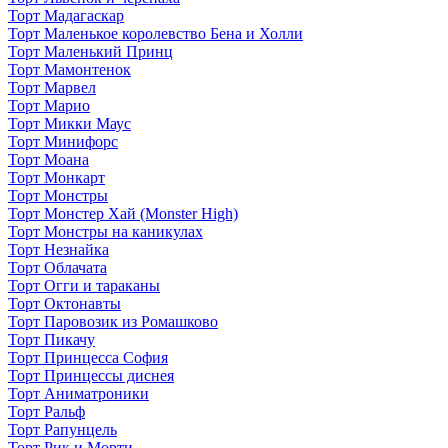
Торт Мадагаскар
Торт Маленькое королевство Бена и Холли
Торт Маленький Принц
Торт Мамонтенок
Торт Марвел
Торт Марио
Торт Микки Маус
Торт Минифорс
Торт Моана
Торт Монкарт
Торт Монстры
Торт Монстер Хай (Monster High)
Торт Монстры на каникулах
Торт Незнайка
Торт Облачата
Торт Огги и тараканы
Торт Октонавты
Торт Паровозик из Ромашково
Торт Пикачу
Торт Принцесса София
Торт Принцессы диснея
Торт Аниматроники
Торт Ральф
Торт Рапунцель
Торт Рик и Морти