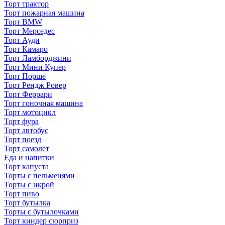
Торт трактор
Торт пожарная машина
Торт BMW
Торт Мерседес
Торт Ауди
Торт Камаро
Торт Ламборджини
Торт Мини Купер
Торт Порше
Торт Рендж Ровер
Торт Феррари
Торт гоночная машина
Торт мотоцикл
Торт фура
Торт автобус
Торт поезд
Торт самолет
Еда и напитки
Торт капуста
Торты с пельменями
Торты с икрой
Торт пиво
Торт бутылка
Торты с бутылочками
Торт киндер сюрприз