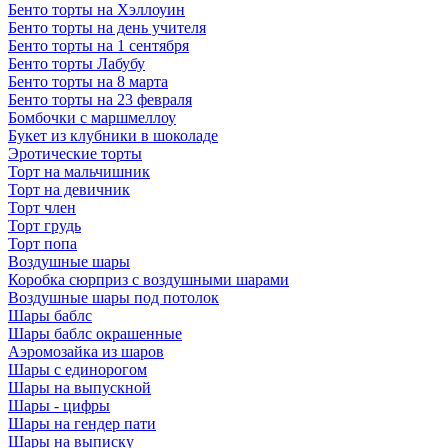
Бенто торты на Хэллоуин
Бенто торты на день учителя
Бенто торты на 1 сентября
Бенто торты Лабубу
Бенто торты на 8 марта
Бенто торты на 23 февраля
Бомбочки с маршмеллоу
Букет из клубники в шоколаде
Эротические торты
Торт на мальчишник
Торт на девичник
Торт член
Торт грудь
Торт попа
Воздушные шары
Коробка сюрприз с воздушными шарами
Воздушные шары под потолок
Шары баблс
Шары баблс окрашенные
Аэромозайка из шаров
Шары с единорогом
Шары на выпускной
Шары - цифры
Шары на гендер пати
Шары на выписку