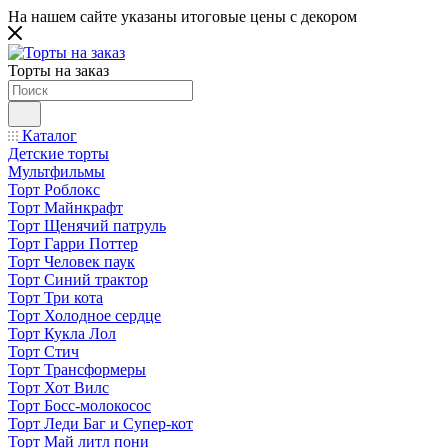
На нашем сайте указаны итоговые цены с декором
Торты на заказ
Каталог
Детские торты
Мультфильмы
Торт Роблокс
Торт Майнкрафт
Торт Щенячий патруль
Торт Гарри Поттер
Торт Человек паук
Торт Синий трактор
Торт Три кота
Торт Холодное сердце
Торт Кукла Лол
Торт Стич
Торт Трансформеры
Торт Хот Вилс
Торт Босс-молокосос
Торт Леди Баг и Супер-кот
Торт Май литл пони