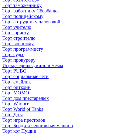
Торт таможеннику
Торт работнику Сбербанка
Торт полицейскому
Торт сотруднику налоговой
Торт учителю
Торт юристу
Торт строителю
Торт военному
Торт программисту
Торт судье
Торт прокурору
Игры, сериалы, кино и мемы
Торт PUBG
Торт социальные сети
Торт смайлик
Торт биткойн
Торт МОМО
Торт дом престарелых
Торт Warface
Торт World of Tanks
Торт Дота
Торт игра престолов
Торт Бенди и чернильная машина
Торт кот Пушин