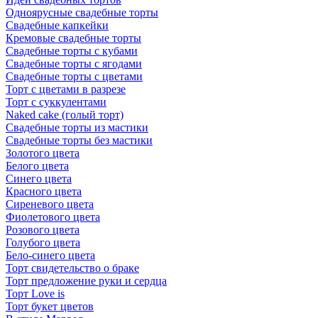
Одноярусные свадебные торты
Свадебные капкейки
Кремовые свадебные торты
Свадебные торты с кубами
Свадебные торты с ягодами
Свадебные торты с цветами
Торт с цветами в разрезе
Торт с суккулентами
Naked cake (голый торт)
Свадебные торты из мастики
Свадебные торты без мастики
Золотого цвета
Белого цвета
Синего цвета
Красного цвета
Сиреневого цвета
Фиолетового цвета
Розового цвета
Голубого цвета
Бело-синего цвета
Торт свидетельство о браке
Торт предложение руки и сердца
Торт Love is
Торт букет цветов