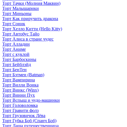
Торт Тачки (Молния Маквин)
Торт Малышарики
Торт Миньоны
Торт Как приручить дракона
Торт Соник
Торт Хелло Китти (Hello Kitty)
Торт Автобус Тайо
Торт Алиса в стране чудес
Торт Алладин
Торт Аниме
Торт с куклой
Торт Барбоскины
Торт Бейблэйд
Торт БенТен
Торт Бэтмен (Batman)
Торт Вампирина
Торт Вилли Вонка
Торт Винкс (Winx)
Торт Винни Пух
Торт Вспыш и чудо-машинки
Торт Головоломка
Торт Гравити фолз
Торт Грузовичок Лёва
Торт Губка Боб (Спанч Боб)
Торт Даша путешественница