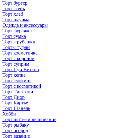
Торт бургер
Торт стейк
Торт хлеб
Торт шаурма
Одежда и аксессуары
Торт фуражка
Торт сумка
Торты рубашки
Торты туфли
Торт косметичка
Торт с короной
Торт суприм
Торт Луи Виттон
Торт кепка
Торт смокинг
Торт с косметикой
Торт Тиффани
Торт Диор
Торт Картье
Торт Шанель
Хобби
Торт шитье и вышивание
Торт рыбаку
Торт огород
Торт вязание