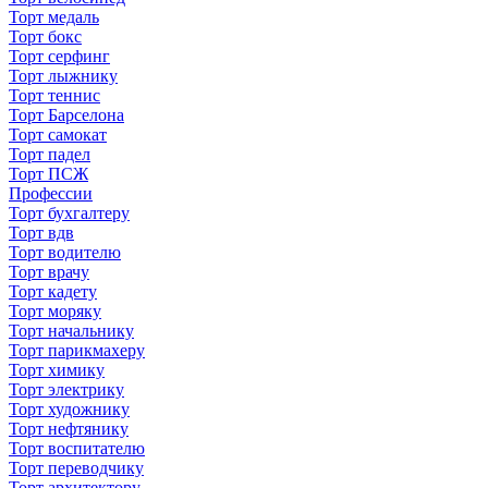
Торт медаль
Торт бокс
Торт серфинг
Торт лыжнику
Торт теннис
Торт Барселона
Торт самокат
Торт падел
Торт ПСЖ
Профессии
Торт бухгалтеру
Торт вдв
Торт водителю
Торт врачу
Торт кадету
Торт моряку
Торт начальнику
Торт парикмахеру
Торт химику
Торт электрику
Торт художнику
Торт нефтянику
Торт воспитателю
Торт переводчику
Торт архитектору