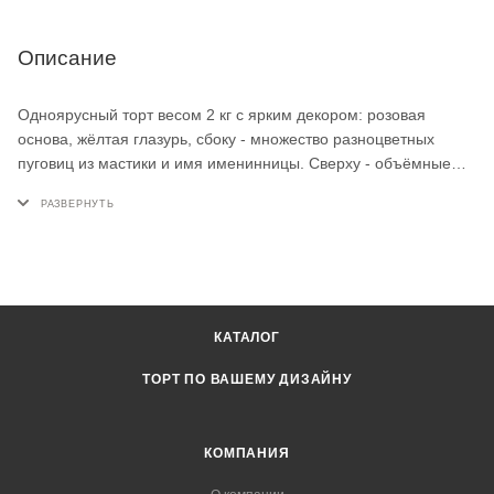
Описание
Одноярусный торт весом 2 кг с ярким декором: розовая
основа, жёлтая глазурь, сбоку - множество разноцветных
пуговиц из мастики и имя именинницы. Сверху - объёмные
фигурки любимых героев Малышарики и большая цифра 4.
Такой детский торт на заказ подойдёт для весёлого дня
рождения маленькой поклонницы мультфильма.
КАТАЛОГ
ТОРТ ПО ВАШЕМУ ДИЗАЙНУ
КОМПАНИЯ